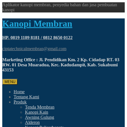
Aplikator kanopi membran, penyedia bahan dan jasa pembuatan
kanopi
Kanopi Membran
HP. 0819 1189 8181 / 0812 8650 0122
ciptatechnicalmembran@gmail.com
Marketing Office : Jl. Pendidikan Km. 2 Kp. Cidadap RT. 03
RW. 01 Desa Muaradua, Kec. Kadudampit, Kab. Sukabumi
43153
MENU
Home
Tentang Kami
Produk
Tenda Membran
Kanopi Kain
Awning Gulung
Alderon