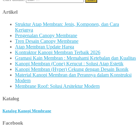
Artikel
Struktur Atap Membran: Jenis, Komponen, dan Cara
Kerjanya
Pengenalan Canopy Membrane
Tren Desain Canopy Membrane
Atap Membran Update Harga
Kontraktor Kanopi Membran Terbaik 2026
Gramasi Kain Membran : Memahami Ketebalan dan Kualitas
Kanopi Membran (Cone) Kerucut : Solusi Atap Estetik
Kanopi Membran (Hyper) Cekung dengan Desain Ikonik
Material Kanopi Membran dan Perannya dalam Konstruksi
Modern
Membrane Roof: Solusi Arsitektur Modern
Katalog
Katalog Kanopi Membrane
Facebook