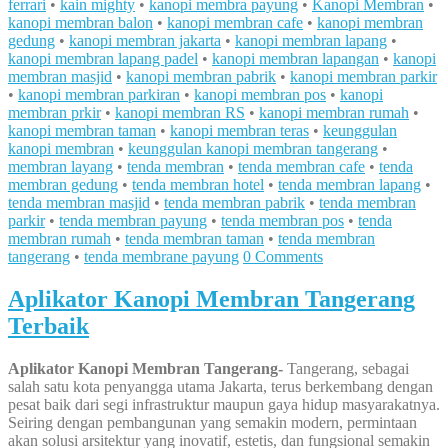
ferrari
•
kain mighty
•
kanopi membra payung
•
Kanopi Membran
•
kanopi membran balon
•
kanopi membran cafe
•
kanopi membran
gedung
•
kanopi membran jakarta
•
kanopi membran lapang
•
kanopi membran lapang padel
•
kanopi membran lapangan
•
kanopi
membran masjid
•
kanopi membran pabrik
•
kanopi membran parkir
•
kanopi membran parkiran
•
kanopi membran pos
•
kanopi
membran prkir
•
kanopi membran RS
•
kanopi membran rumah
•
kanopi membran taman
•
kanopi membran teras
•
keunggulan
kanopi membran
•
keunggulan kanopi membran tangerang
•
membran layang
•
tenda membran
•
tenda membran cafe
•
tenda
membran gedung
•
tenda membran hotel
•
tenda membran lapang
•
tenda membran masjid
•
tenda membran pabrik
•
tenda membran
parkir
•
tenda membran payung
•
tenda membran pos
•
tenda
membran rumah
•
tenda membran taman
•
tenda membran
tangerang
•
tenda membrane payung
0 Comments
Aplikator Kanopi Membran Tangerang
Terbaik
Aplikator Kanopi Membran Tangerang-
Tangerang, sebagai
salah satu kota penyangga utama Jakarta, terus berkembang dengan
pesat baik dari segi infrastruktur maupun gaya hidup masyarakatnya.
Seiring dengan pembangunan yang semakin modern, permintaan
akan solusi arsitektur yang inovatif, estetis, dan fungsional semakin