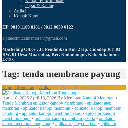
Kanopi Policarbonate
Pagar & Railing
Artikel
Kontak Kami
HP. 0819 1189 8181 / 0812 8650 0122
ciptatechnicalmembran@gmail.com
Marketing Office : Jl. Pendidikan Km. 2 Kp. Cidadap RT. 03
RW. 01 Desa Muaradua, Kec. Kadudampit, Kab. Sukabumi
43153
Tag: tenda membrane payung
Kanopi Membran
>
Artikel
>
tenda membrane payung
April 18, 2026
April 18, 2026
By
Membran
Kanopi Membran
•
Tenda Membran
apliaktor canopy membrane
•
aplikator atap
membran
•
aplikator kanopi membran
•
aplikator kanopi membran
bandung
•
aplikator kanopi membran bekasi
•
aplikator kanopi
membran bogor
•
aplikator kanopi membran jakarta
•
aplikator
kanopi membran tangerang
•
aplikator penyedia jasa
•
aplikator