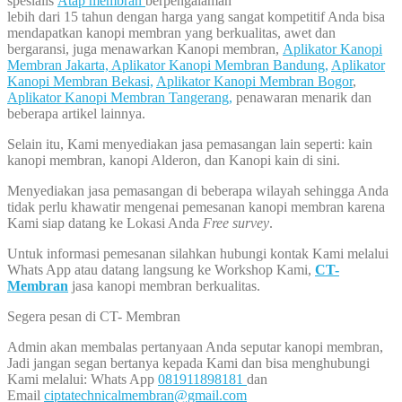
spesialis
Atap membran
berpengalaman
lebih dari 15 tahun dengan harga yang sangat kompetitif Anda bisa
mendapatkan kanopi membran yang berkualitas, awet dan
bergaransi, juga menawarkan Kanopi membran,
Aplikator Kanopi
Membran Jakarta,
Aplikator Kanopi Membran Bandung,
Aplikator
Kanopi Membran Bekasi,
Aplikator Kanopi Membran Bogor
,
Aplikator Kanopi Membran Tangerang,
penawaran menarik dan
beberapa artikel lainnya.
Selain itu, Kami menyediakan jasa pemasangan lain seperti: kain
kanopi membran, kanopi Alderon, dan Kanopi kain di sini.
Menyediakan jasa pemasangan di beberapa wilayah sehingga Anda
tidak perlu khawatir mengenai pemesanan kanopi membran karena
Kami siap datang ke Lokasi Anda
Free survey
.
Untuk informasi pemesanan silahkan hubungi kontak Kami melalui
Whats App atau datang langsung ke Workshop Kami,
CT-
Membran
jasa kanopi membran berkualitas.
Segera pesan di CT- Membran
Admin akan membalas pertanyaan Anda seputar kanopi membran,
Jadi jangan segan bertanya kepada Kami dan bisa menghubungi
Kami melalui: Whats App
081911898181
dan
Email
ciptatechnicalmembran@gmail.com