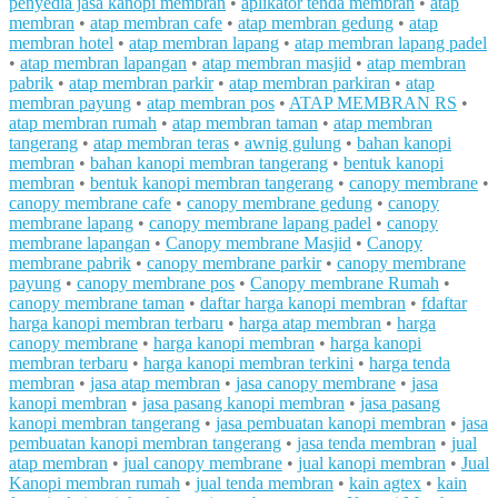
penyedia jasa kanopi membran
•
aplikator tenda membran
•
atap
membran
•
atap membran cafe
•
atap membran gedung
•
atap
membran hotel
•
atap membran lapang
•
atap membran lapang padel
•
atap membran lapangan
•
atap membran masjid
•
atap membran
pabrik
•
atap membran parkir
•
atap membran parkiran
•
atap
membran payung
•
atap membran pos
•
ATAP MEMBRAN RS
•
atap membran rumah
•
atap membran taman
•
atap membran
tangerang
•
atap membran teras
•
awnig gulung
•
bahan kanopi
membran
•
bahan kanopi membran tangerang
•
bentuk kanopi
membran
•
bentuk kanopi membran tangerang
•
canopy membrane
•
canopy membrane cafe
•
canopy membrane gedung
•
canopy
membrane lapang
•
canopy membrane lapang padel
•
canopy
membrane lapangan
•
Canopy membrane Masjid
•
Canopy
membrane pabrik
•
canopy membrane parkir
•
canopy membrane
payung
•
canopy membrane pos
•
Canopy membrane Rumah
•
canopy membrane taman
•
daftar harga kanopi membran
•
fdaftar
harga kanopi membran terbaru
•
harga atap membran
•
harga
canopy membrane
•
harga kanopi membran
•
harga kanopi
membran terbaru
•
harga kanopi membran terkini
•
harga tenda
membran
•
jasa atap membran
•
jasa canopy membrane
•
jasa
kanopi membran
•
jasa pasang kanopi membran
•
jasa pasang
kanopi membran tangerang
•
jasa pembuatan kanopi membran
•
jasa
pembuatan kanopi membran tangerang
•
jasa tenda membran
•
jual
atap membran
•
jual canopy membrane
•
jual kanopi membran
•
Jual
Kanopi membran rumah
•
jual tenda membran
•
kain agtex
•
kain