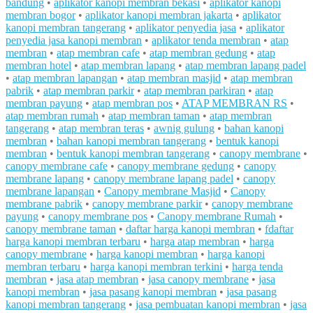
bandung
•
aplikator kanopi membran bekasi
•
aplikator kanopi
membran bogor
•
aplikator kanopi membran jakarta
•
aplikator
kanopi membran tangerang
•
aplikator penyedia jasa
•
aplikator
penyedia jasa kanopi membran
•
aplikator tenda membran
•
atap
membran
•
atap membran cafe
•
atap membran gedung
•
atap
membran hotel
•
atap membran lapang
•
atap membran lapang padel
•
atap membran lapangan
•
atap membran masjid
•
atap membran
pabrik
•
atap membran parkir
•
atap membran parkiran
•
atap
membran payung
•
atap membran pos
•
ATAP MEMBRAN RS
•
atap membran rumah
•
atap membran taman
•
atap membran
tangerang
•
atap membran teras
•
awnig gulung
•
bahan kanopi
membran
•
bahan kanopi membran tangerang
•
bentuk kanopi
membran
•
bentuk kanopi membran tangerang
•
canopy membrane
•
canopy membrane cafe
•
canopy membrane gedung
•
canopy
membrane lapang
•
canopy membrane lapang padel
•
canopy
membrane lapangan
•
Canopy membrane Masjid
•
Canopy
membrane pabrik
•
canopy membrane parkir
•
canopy membrane
payung
•
canopy membrane pos
•
Canopy membrane Rumah
•
canopy membrane taman
•
daftar harga kanopi membran
•
fdaftar
harga kanopi membran terbaru
•
harga atap membran
•
harga
canopy membrane
•
harga kanopi membran
•
harga kanopi
membran terbaru
•
harga kanopi membran terkini
•
harga tenda
membran
•
jasa atap membran
•
jasa canopy membrane
•
jasa
kanopi membran
•
jasa pasang kanopi membran
•
jasa pasang
kanopi membran tangerang
•
jasa pembuatan kanopi membran
•
jasa