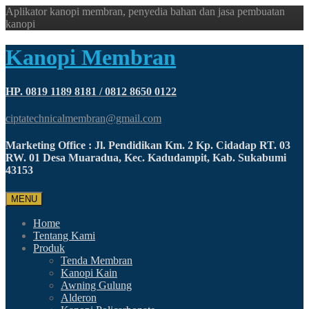
Aplikator kanopi membran, penyedia bahan dan jasa pembuatan
kanopi
Kanopi Membran
HP. 0819 1189 8181 / 0812 8650 0122
ciptatechnicalmembran@gmail.com
Marketing Office : Jl. Pendidikan Km. 2 Kp. Cidadap RT. 03
RW. 01 Desa Muaradua, Kec. Kadudampit, Kab. Sukabumi
43153
MENU
Home
Tentang Kami
Produk
Tenda Membran
Kanopi Kain
Awning Gulung
Alderon