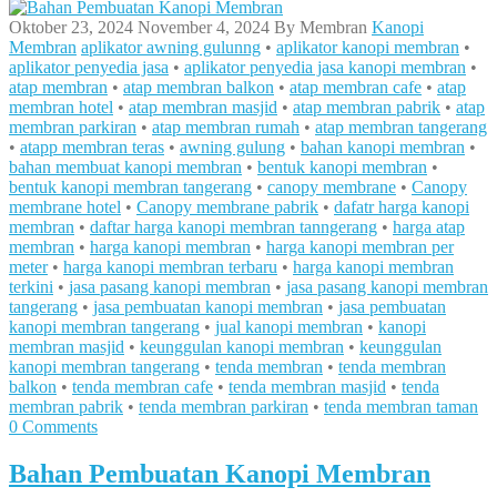
Oktober 23, 2024
November 4, 2024
By
Membran
Kanopi
Membran
aplikator awning gulunng
•
aplikator kanopi membran
•
aplikator penyedia jasa
•
aplikator penyedia jasa kanopi membran
•
atap membran
•
atap membran balkon
•
atap membran cafe
•
atap
membran hotel
•
atap membran masjid
•
atap membran pabrik
•
atap
membran parkiran
•
atap membran rumah
•
atap membran tangerang
•
atapp membran teras
•
awning gulung
•
bahan kanopi membran
•
bahan membuat kanopi membran
•
bentuk kanopi membran
•
bentuk kanopi membran tangerang
•
canopy membrane
•
Canopy
membrane hotel
•
Canopy membrane pabrik
•
dafatr harga kanopi
membran
•
daftar harga kanopi membran tanngerang
•
harga atap
membran
•
harga kanopi membran
•
harga kanopi membran per
meter
•
harga kanopi membran terbaru
•
harga kanopi membran
terkini
•
jasa pasang kanopi membran
•
jasa pasang kanopi membran
tangerang
•
jasa pembuatan kanopi membran
•
jasa pembuatan
kanopi membran tangerang
•
jual kanopi membran
•
kanopi
membran masjid
•
keunggulan kanopi membran
•
keunggulan
kanopi membran tangerang
•
tenda membran
•
tenda membran
balkon
•
tenda membran cafe
•
tenda membran masjid
•
tenda
membran pabrik
•
tenda membran parkiran
•
tenda membran taman
0 Comments
Bahan Pembuatan Kanopi Membran