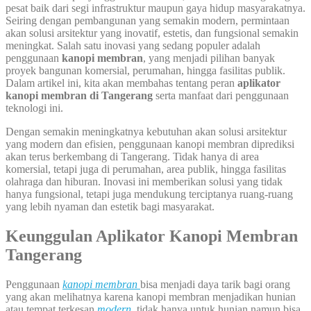
pesat baik dari segi infrastruktur maupun gaya hidup masyarakatnya.
Seiring dengan pembangunan yang semakin modern, permintaan
akan solusi arsitektur yang inovatif, estetis, dan fungsional semakin
meningkat. Salah satu inovasi yang sedang populer adalah
penggunaan
kanopi membran
, yang menjadi pilihan banyak
proyek bangunan komersial, perumahan, hingga fasilitas publik.
Dalam artikel ini, kita akan membahas tentang peran
aplikator
kanopi membran di Tangerang
serta manfaat dari penggunaan
teknologi ini.
Dengan semakin meningkatnya kebutuhan akan solusi arsitektur
yang modern dan efisien, penggunaan kanopi membran diprediksi
akan terus berkembang di Tangerang. Tidak hanya di area
komersial, tetapi juga di perumahan, area publik, hingga fasilitas
olahraga dan hiburan. Inovasi ini memberikan solusi yang tidak
hanya fungsional, tetapi juga mendukung terciptanya ruang-ruang
yang lebih nyaman dan estetik bagi masyarakat.
Keunggulan Aplikator Kanopi Membran
Tangerang
Penggunaan
kanopi membran
bisa menjadi daya tarik bagi orang
yang akan melihatnya karena kanopi membran menjadikan hunian
atau tempat terkesan
modern
,
tidak hanya untuk hunian namun bisa