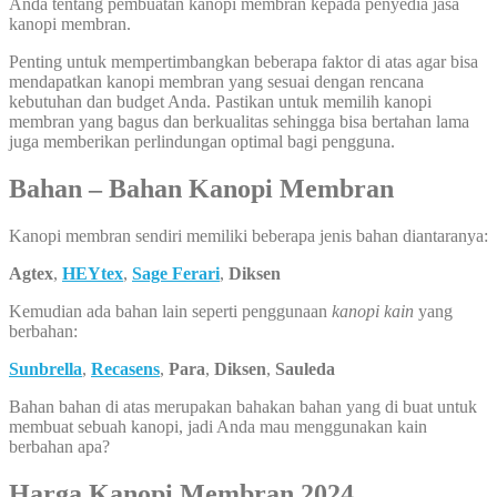
Anda tentang pembuatan kanopi membran kepada penyedia jasa
kanopi membran.
Penting untuk mempertimbangkan beberapa faktor di atas agar bisa
mendapatkan kanopi membran yang sesuai dengan rencana
kebutuhan dan budget Anda. Pastikan untuk memilih kanopi
membran yang bagus dan berkualitas sehingga bisa bertahan lama
juga memberikan perlindungan optimal bagi pengguna.
Bahan – Bahan Kanopi Membran
Kanopi membran sendiri memiliki beberapa jenis bahan diantaranya:
Agtex
,
HEYtex
,
Sage Ferari
,
Diksen
Kemudian ada bahan lain seperti penggunaan
kanopi kain
yang
berbahan:
Sunbrella
,
Recasens
,
Para
,
Diksen
,
Sauleda
Bahan bahan di atas merupakan bahakan bahan yang di buat untuk
membuat sebuah kanopi, jadi Anda mau menggunakan kain
berbahan apa?
Harga Kanopi Membran 2024