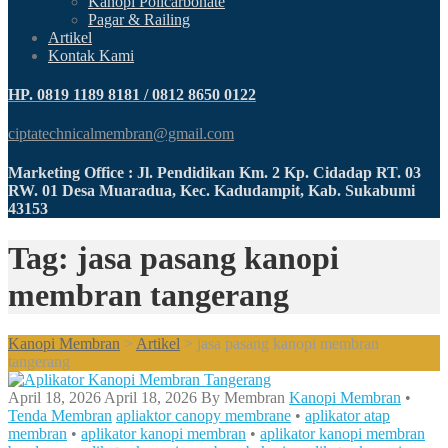
Kanopi Policarbonate
Pagar & Railing
Artikel
Kontak Kami
HP. 0819 1189 8181 / 0812 8650 0122
ciptatechnicalmembran@gmail.com
Marketing Office : Jl. Pendidikan Km. 2 Kp. Cidadap RT. 03
RW. 01 Desa Muaradua, Kec. Kadudampit, Kab. Sukabumi
43153
Tag: jasa pasang kanopi
membran tangerang
Kanopi Membran
>
Artikel
>
jasa pasang kanopi membran
tangerang
April 18, 2026
April 18, 2026
By
Membran
Kanopi Membran
•
Tenda Membran
apliaktor canopy membrane
•
aplikator atap
membran
•
aplikator kanopi membran
•
aplikator kanopi membran