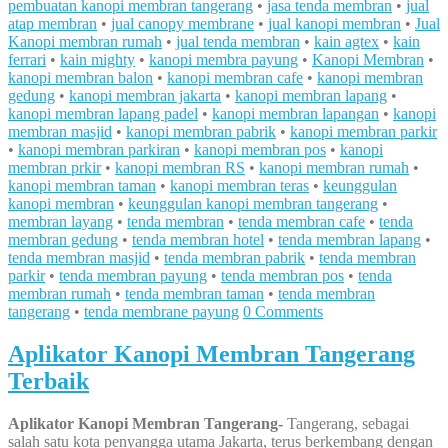
pembuatan kanopi membran tangerang
•
jasa tenda membran
•
jual
atap membran
•
jual canopy membrane
•
jual kanopi membran
•
Jual
Kanopi membran rumah
•
jual tenda membran
•
kain agtex
•
kain
ferrari
•
kain mighty
•
kanopi membra payung
•
Kanopi Membran
•
kanopi membran balon
•
kanopi membran cafe
•
kanopi membran
gedung
•
kanopi membran jakarta
•
kanopi membran lapang
•
kanopi membran lapang padel
•
kanopi membran lapangan
•
kanopi
membran masjid
•
kanopi membran pabrik
•
kanopi membran parkir
•
kanopi membran parkiran
•
kanopi membran pos
•
kanopi
membran prkir
•
kanopi membran RS
•
kanopi membran rumah
•
kanopi membran taman
•
kanopi membran teras
•
keunggulan
kanopi membran
•
keunggulan kanopi membran tangerang
•
membran layang
•
tenda membran
•
tenda membran cafe
•
tenda
membran gedung
•
tenda membran hotel
•
tenda membran lapang
•
tenda membran masjid
•
tenda membran pabrik
•
tenda membran
parkir
•
tenda membran payung
•
tenda membran pos
•
tenda
membran rumah
•
tenda membran taman
•
tenda membran
tangerang
•
tenda membrane payung
0 Comments
Aplikator Kanopi Membran Tangerang
Terbaik
Aplikator Kanopi Membran Tangerang-
Tangerang, sebagai
salah satu kota penyangga utama Jakarta, terus berkembang dengan