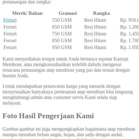
pemasangan dan rangka:
Merek/ Bahan
Gramasi
Rangka
Ferrari
550 GSM
Besi Hitam
Rp. 950.
Ferrari
650 GSM
Besi Hitam
Rp. 1.20
Ferrari
750 GSM
Besi Hitam
Rp. 1.45
Ferrari
850 GSM
Besi Hitam
Rp. 1.70
Ferrari
950 GSM
Besi Hitam
Rp. 1.95
Kami menyediakan tempat untuk Anda bertanya seputar Kanopi
Membran, atau mengkonsultasikan terlebih dahulu mengenai
renacana pemasangan atap membran yang pas dan sesuai dengan
hunian Anda.
Untuk mendapatkan penawaran harga yang menarik dengan
menyesuaikan banyaknya pemesanan atap membran bisa langsung
menghubungi admin atau customer servis Kami selalu siap
melayani.
Foto Hasil Pengerjaan Kami
Gambar-gambar ini juga mengungkapkan bagaimana atap membran
mampu menahan beban angin, hujan, dan salju dengan andal,