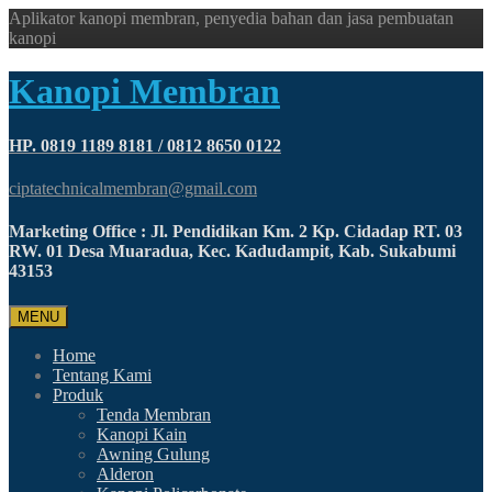
Aplikator kanopi membran, penyedia bahan dan jasa pembuatan
kanopi
Kanopi Membran
HP. 0819 1189 8181 / 0812 8650 0122
ciptatechnicalmembran@gmail.com
Marketing Office : Jl. Pendidikan Km. 2 Kp. Cidadap RT. 03
RW. 01 Desa Muaradua, Kec. Kadudampit, Kab. Sukabumi
43153
MENU
Home
Tentang Kami
Produk
Tenda Membran
Kanopi Kain
Awning Gulung
Alderon