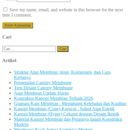
Save my name, email, and website in this browser for the next
time I comment.
Cari
Cari
untuk:
Artikel
Struktur Atap Membran: Jenis, Komponen, dan Cara
Kerjanya
Pengenalan Canopy Membrane
Tren Desain Canopy Membrane
Atap Membran Update Harga
Kontraktor Kanopi Membran Terbaik 2026
Gramasi Kain Membran : Memahami Ketebalan dan Kualitas
Kanopi Membran (Cone) Kerucut : Solusi Atap Estetik
Kanopi Membran (Hyper) Cekung dengan Desain Ikonik
Material Kanopi Membran dan Perannya dalam Konstruksi
Modern
Membrane Roof: Solusi Arsitektur Modern