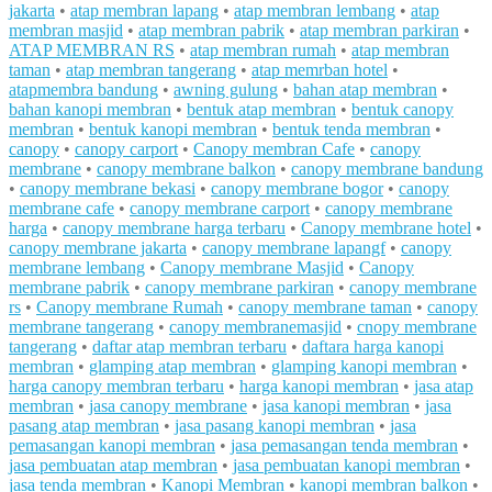
jakarta
•
atap membran lapang
•
atap membran lembang
•
atap
membran masjid
•
atap membran pabrik
•
atap membran parkiran
•
ATAP MEMBRAN RS
•
atap membran rumah
•
atap membran
taman
•
atap membran tangerang
•
atap memrban hotel
•
atapmembra bandung
•
awning gulung
•
bahan atap membran
•
bahan kanopi membran
•
bentuk atap membran
•
bentuk canopy
membran
•
bentuk kanopi membran
•
bentuk tenda membran
•
canopy
•
canopy carport
•
Canopy membran Cafe
•
canopy
membrane
•
canopy membrane balkon
•
canopy membrane bandung
•
canopy membrane bekasi
•
canopy membrane bogor
•
canopy
membrane cafe
•
canopy membrane carport
•
canopy membrane
harga
•
canopy membrane harga terbaru
•
Canopy membrane hotel
•
canopy membrane jakarta
•
canopy membrane lapangf
•
canopy
membrane lembang
•
Canopy membrane Masjid
•
Canopy
membrane pabrik
•
canopy membrane parkiran
•
canopy membrane
rs
•
Canopy membrane Rumah
•
canopy membrane taman
•
canopy
membrane tangerang
•
canopy membranemasjid
•
cnopy membrane
tangerang
•
daftar atap membran terbaru
•
daftara harga kanopi
membran
•
glamping atap membran
•
glamping kanopi membran
•
harga canopy membran terbaru
•
harga kanopi membran
•
jasa atap
membran
•
jasa canopy membrane
•
jasa kanopi membran
•
jasa
pasang atap membran
•
jasa pasang kanopi membran
•
jasa
pemasangan kanopi membran
•
jasa pemasangan tenda membran
•
jasa pembuatan atap membran
•
jasa pembuatan kanopi membran
•
jasa tenda membran
•
Kanopi Membran
•
kanopi membran balkon
•