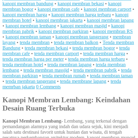
kanopi membran bandung
•
kanopi membran bekasi
•
kanopi
membran bogor
•
kanopi membran cafe
•
kanopi membran carport
•
kanopi membran harga
•
kanopi membran harga terbaru
•
kanopi
membran hotel
•
kanopi membran jakarta
•
kanopi membran lapang
•
kanopi membran lembang
•
kanopi membran masjid
•
kanopi
membran pabrik
•
kanopi membran parkiran
•
kanopi membran RS
•
kanopi membran taman
•
kanopi membran tangerang
•
membran
layang
•
tenda membran
•
tenda membran balkon
•
Tenda membran
Bandung
•
tenda membran bekasi
•
tenda membran bogor
•
tenda
membran cafe
•
tenda membran carport
•
tenda membran harga
•
tenda membran harga per meter
•
tenda membran harga terbaru
•
tenda membran hotel
•
tenda membran lapang
•
tenda membran
lembang
•
tenda membran massjid
•
tenda membran pabrik
•
tenda
membran parkiran
•
tenda membran rumah
•
tenda membran taman
•
tenda membran tangerang
•
tenda membrane lapang
•
tenda
memrban jakarta
0 Comments
Kanopi Membran Lembang: Keindahan
Desain Ruang Terbuka
Kanopi Membran Lembang-
Lembang, yang terkenal dengan
pemandangan alamnya yang indah dan udara sejuk, kini menjadi
salah satu destinasi favorit untuk hunian dan wisata, di tengah
pesatnya perkembangan arsitektur modern, kanopi membran muncul