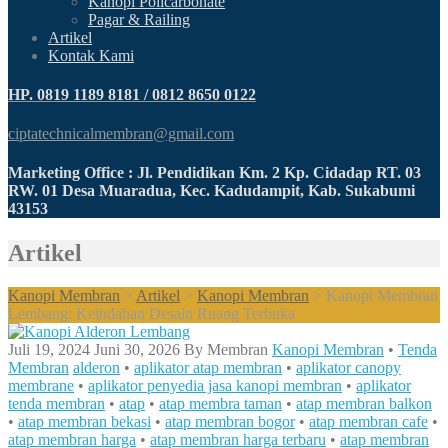
Kanopi Policarbonate
Pagar & Railing
Artikel
Kontak Kami
HP. 0819 1189 8181 / 0812 8650 0122
ciptatechnicalmembran@gmail.com
Marketing Office : Jl. Pendidikan Km. 2 Kp. Cidadap RT. 03
RW. 01 Desa Muaradua, Kec. Kadudampit, Kab. Sukabumi
43153
Artikel
Kanopi Membran
>
Artikel
>
Kanopi Membran
>
Kanopi Membran
Lembang: Keindahan Desain Ruang Terbuka
Juli 19, 2024
Juni 30, 2026
By
Membran
Kanopi Membran
•
Tenda
Membran
alderon
•
aplikator atap membran
•
aplikator canopy
membrane
•
aplikator penyedia jasa kanopi membran
•
aplikator
tenda membran
•
atap
•
atap membra taman
•
atap membran balkon
•
atap membran bekasi
•
atap membran bogor
•
atap membran cafe
•
atap membran harga
•
atap membran harga terbaru
•
atap membran