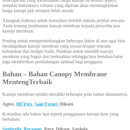
beberapa hal yang menentukan harga kanopi itu sendiri seperti
semakin banyaknya volume yang dipesan akan memungkinkan
harga kanopi jadi semakin lebih murah.
Alangkah baiknya untuk konsultasi terlebih dahulu perihal rencana
Anda tentang pembuatan kanopi membran kepada penyedia jasa
kanopi membran.
Penting untuk mempertimbangkan beberapa faktor di atas agar bisa
mendapatkan kanopi membran yang sesuai dengan rencana
kebutuhan dan budget Anda. Pastikan untuk memilih kanopi
membran yang bagus dan berkualitas sehingga bisa bertahan lama
juga memberikan perlindungan optimal bagi pengguna.
Bahan – Bahan Canopy Membrane
MentengTerbaik
Kanopi membran sendiri memiliki beberapa jenis bahan diantaranya:
Agtex
,
HEYtex
,
Sage Ferari
,
Diksen
Kemudian ada bahan lain seperti penggunaan
kanopi kain
yang
berbahan:
Sunbrella
,
Recasens
,
Para
,
Diksen
,
Sauleda