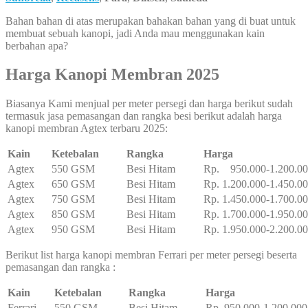
Bahan bahan di atas merupakan bahakan bahan yang di buat untuk
membuat sebuah kanopi, jadi Anda mau menggunakan kain
berbahan apa?
Harga Kanopi Membran 2025
Biasanya Kami menjual per meter persegi dan harga berikut sudah
termasuk jasa pemasangan dan rangka besi berikut adalah harga
kanopi membran Agtex terbaru 2025:
Kain
Ketebalan
Rangka
Harga
Agtex
550 GSM
Besi Hitam
Rp. 950.000-1.200.0
Agtex
650 GSM
Besi Hitam
Rp. 1.200.000-1.450.0
Agtex
750 GSM
Besi Hitam
Rp. 1.450.000-1.700.0
Agtex
850 GSM
Besi Hitam
Rp. 1.700.000-1.950.0
Agtex
950 GSM
Besi Hitam
Rp. 1.950.000-2.200.0
Berikut list harga kanopi membran Ferrari per meter persegi beserta
pemasangan dan rangka :
Kain
Ketebalan
Rangka
Harga
Ferrari
550 GSM
Besi Hitam
Rp. 950.000-1.200.000