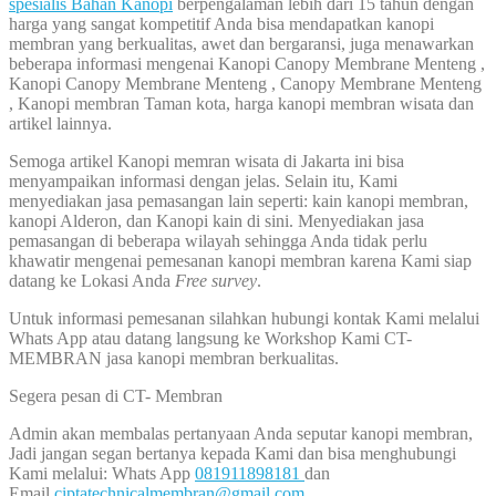
spesialis Bahan Kanopi
berpengalaman lebih dari 15 tahun dengan
harga yang sangat kompetitif Anda bisa mendapatkan kanopi
membran yang berkualitas, awet dan bergaransi, juga menawarkan
beberapa informasi mengenai Kanopi Canopy Membrane Menteng ,
Kanopi Canopy Membrane Menteng , Canopy Membrane Menteng
, Kanopi membran Taman kota, harga kanopi membran wisata dan
artikel lainnya.
Semoga artikel Kanopi memran wisata di Jakarta ini bisa
menyampaikan informasi dengan jelas. Selain itu, Kami
menyediakan jasa pemasangan lain seperti: kain kanopi membran,
kanopi Alderon, dan Kanopi kain di sini. Menyediakan jasa
pemasangan di beberapa wilayah sehingga Anda tidak perlu
khawatir mengenai pemesanan kanopi membran karena Kami siap
datang ke Lokasi Anda
Free survey
.
Untuk informasi pemesanan silahkan hubungi kontak Kami melalui
Whats App atau datang langsung ke Workshop Kami CT-
MEMBRAN jasa kanopi membran berkualitas.
Segera pesan di CT- Membran
Admin akan membalas pertanyaan Anda seputar kanopi membran,
Jadi jangan segan bertanya kepada Kami dan bisa menghubungi
Kami melalui: Whats App
081911898181
dan
Email
ciptatechnicalmembran@gmail.com