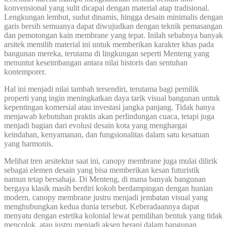
konvensional yang sulit dicapai dengan material atap tradisional.
Lengkungan lembut, sudut dinamis, hingga desain minimalis dengan
garis bersih semuanya dapat diwujudkan dengan teknik pemasangan
dan pemotongan kain membrane yang tepat. Inilah sebabnya banyak
arsitek memilih material ini untuk memberikan karakter khas pada
bangunan mereka, terutama di lingkungan seperti Menteng yang
menuntut keseimbangan antara nilai historis dan sentuhan
kontemporer.
Hal ini menjadi nilai tambah tersendiri, terutama bagi pemilik
properti yang ingin meningkatkan daya tarik visual bangunan untuk
kepentingan komersial atau investasi jangka panjang. Tidak hanya
menjawab kebutuhan praktis akan perlindungan cuaca, tetapi juga
menjadi bagian dari evolusi desain kota yang menghargai
keindahan, kenyamanan, dan fungsionalitas dalam satu kesatuan
yang harmonis.
Melihat tren arsitektur saat ini, canopy membrane juga mulai dilirik
sebagai elemen desain yang bisa memberikan kesan futuristik
namun tetap bersahaja. Di Menteng, di mana banyak bangunan
bergaya klasik masih berdiri kokoh berdampingan dengan hunian
modern, canopy membrane justru menjadi jembatan visual yang
menghubungkan kedua dunia tersebut. Keberadaannya dapat
menyatu dengan estetika kolonial lewat pemilihan bentuk yang tidak
mencolok, atau justru menjadi aksen berani dalam bangunan