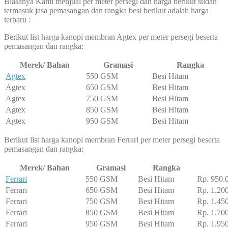
Biasanya Kami menjual per meter persegi dan harga berikut sudah
termasuk jasa pemasangan dan rangka besi berikut adalah harga
terbaru :
Berikut list harga kanopi membran Agtex per meter persegi beserta
pemasangan dan rangka:
Merek/ Bahan
Gramasi
Rangka
Agtex
550 GSM
Besi Hitam
Agtex
650 GSM
Besi Hitam
Agtex
750 GSM
Besi Hitam
Agtex
850 GSM
Besi Hitam
Agtex
950 GSM
Besi Hitam
Berikut list harga kanopi membran Ferrari per meter persegi beserta
pemasangan dan rangka:
Merek/ Bahan
Gramasi
Rangka
Ferrari
550 GSM
Besi Hitam
Rp. 950.
Ferrari
650 GSM
Besi Hitam
Rp. 1.20
Ferrari
750 GSM
Besi Hitam
Rp. 1.45
Ferrari
850 GSM
Besi Hitam
Rp. 1.70
Ferrari
950 GSM
Besi Hitam
Rp. 1.95