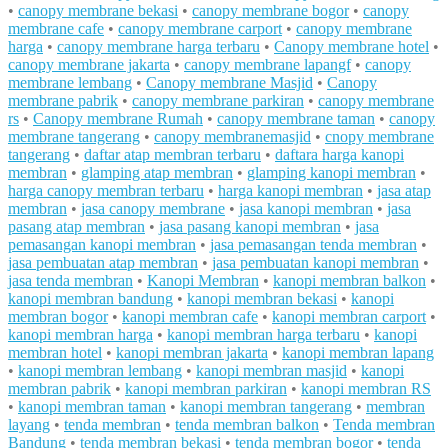
•
canopy membrane bekasi
•
canopy membrane bogor
•
canopy
membrane cafe
•
canopy membrane carport
•
canopy membrane
harga
•
canopy membrane harga terbaru
•
Canopy membrane hotel
•
canopy membrane jakarta
•
canopy membrane lapangf
•
canopy
membrane lembang
•
Canopy membrane Masjid
•
Canopy
membrane pabrik
•
canopy membrane parkiran
•
canopy membrane
rs
•
Canopy membrane Rumah
•
canopy membrane taman
•
canopy
membrane tangerang
•
canopy membranemasjid
•
cnopy membrane
tangerang
•
daftar atap membran terbaru
•
daftara harga kanopi
membran
•
glamping atap membran
•
glamping kanopi membran
•
harga canopy membran terbaru
•
harga kanopi membran
•
jasa atap
membran
•
jasa canopy membrane
•
jasa kanopi membran
•
jasa
pasang atap membran
•
jasa pasang kanopi membran
•
jasa
pemasangan kanopi membran
•
jasa pemasangan tenda membran
•
jasa pembuatan atap membran
•
jasa pembuatan kanopi membran
•
jasa tenda membran
•
Kanopi Membran
•
kanopi membran balkon
•
kanopi membran bandung
•
kanopi membran bekasi
•
kanopi
membran bogor
•
kanopi membran cafe
•
kanopi membran carport
•
kanopi membran harga
•
kanopi membran harga terbaru
•
kanopi
membran hotel
•
kanopi membran jakarta
•
kanopi membran lapang
•
kanopi membran lembang
•
kanopi membran masjid
•
kanopi
membran pabrik
•
kanopi membran parkiran
•
kanopi membran RS
•
kanopi membran taman
•
kanopi membran tangerang
•
membran
layang
•
tenda membran
•
tenda membran balkon
•
Tenda membran
Bandung
•
tenda membran bekasi
•
tenda membran bogor
•
tenda