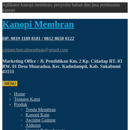
Aplikator kanopi membran, penyedia bahan dan jasa pembuatan
kanopi
Kanopi Membran
HP. 0819 1189 8181 / 0812 8650 0122
ciptatechnicalmembran@gmail.com
Marketing Office : Jl. Pendidikan Km. 2 Kp. Cidadap RT. 03
RW. 01 Desa Muaradua, Kec. Kadudampit, Kab. Sukabumi
43153
MENU
Home
Tentang Kami
Produk
Tenda Membran
Kanopi Kain
Awning Gulung
Alderon