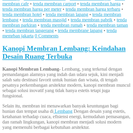
membran cafe
•
tenda membran carport
•
tenda membran harga
•
tenda membran harga per meter
•
tenda membran harga terbaru
•
tenda membran hotel
•
tenda membran lapang
•
tenda membran
lembang
•
tenda membran massjid
•
tenda membran pabrik
•
tenda
membran parkiran
•
tenda membran rumah
•
tenda membran taman
•
tenda membran tangerang
•
tenda membrane lapang
•
tenda
memrban jakarta
0 Comments
Kanopi Membran Lembang: Keindahan
Desain Ruang Terbuka
Kanopi Membran Lembang-
Lembang, yang terkenal dengan
pemandangan alamnya yang indah dan udara sejuk, kini menjadi
salah satu destinasi favorit untuk hunian dan wisata, di tengah
pesatnya perkembangan arsitektur modern, kanopi membran muncul
sebagai solusi inovatif yang tidak hanya estetis tetapi juga
fungsional.
Selain itu, membran ini menawarkan banyak keuntungan bagi
hunian dan tempat usaha di
Lembang
Dengan desain yang estetis,
ketahanan terhadap cuaca, efisiensi energi, kemudahan pemasangan,
dan ramah lingkungan, kanopi membran menjadi solusi modern
yang memenuhi berbagai kebutuhan arsitektur.