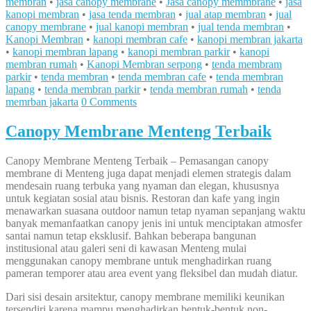
membran
•
jasa canopy membrane
•
Jasa canopy memmbrane
•
jasa
kanopi membran
•
jasa tenda membran
•
jual atap membran
•
jual
canopy membrane
•
jual kanopi membran
•
jual tenda membran
•
Kanopi Membran
•
kanopi membran cafe
•
kanopi membran jakarta
•
kanopi membran lapang
•
kanopi membran parkir
•
kanopi
membran rumah
•
Kanopi Membran serpong
•
tenda membram
parkir
•
tenda membran
•
tenda membran cafe
•
tenda membran
lapang
•
tenda membran parkir
•
tenda membran rumah
•
tenda
memrban jakarta
0 Comments
Canopy Membrane Menteng Terbaik
Canopy Membrane Menteng Terbaik – Pemasangan canopy
membrane di Menteng juga dapat menjadi elemen strategis dalam
mendesain ruang terbuka yang nyaman dan elegan, khususnya
untuk kegiatan sosial atau bisnis. Restoran dan kafe yang ingin
menawarkan suasana outdoor namun tetap nyaman sepanjang waktu
banyak memanfaatkan canopy jenis ini untuk menciptakan atmosfer
santai namun tetap eksklusif. Bahkan beberapa bangunan
institusional atau galeri seni di kawasan Menteng mulai
menggunakan canopy membrane untuk menghadirkan ruang
pameran temporer atau area event yang fleksibel dan mudah diatur.
Dari sisi desain arsitektur, canopy membrane memiliki keunikan
tersendiri karena mampu menghadirkan bentuk-bentuk non-