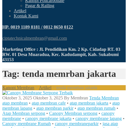
Kanopi Policarbonate
Pagar & Railing
Artikel
Kontak Kami
HP. 0819 1189 8181 / 0812 8650 0122
ciptatechnicalmembran@gmail.com
Marketing Office : Jl. Pendidikan Km. 2 Kp. Cidadap RT. 03
RW. 01 Desa Muaradua, Kec. Kadudampit, Kab. Sukabumi
43153
Tag: tenda memrban jakarta
Kanopi Membran
>
Artikel
>
tenda memrban jakarta
Oktober 3, 2025
Oktober 3, 2025
By
Membran
Tenda Membran
atap membran
•
atap membran cafe
•
atap membran jakarta
•
atap
membran lapang
•
atap membran parkir
•
atap membran rumah
•
Atap Membran serpong
•
Canopy Membran serpong
•
canopy
membrane
•
canopy membrane jakarta
•
canopy membrane lapang
•
Canopy membrane Rumah
•
canopy membraneparkir
•
jasa atap