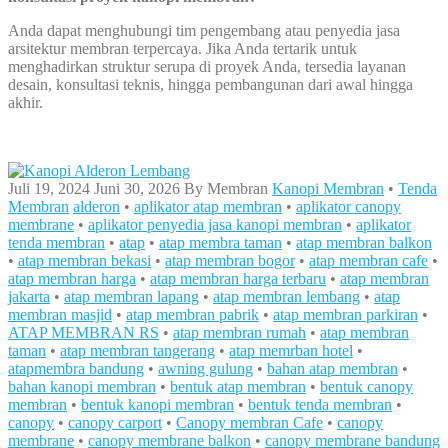
Anda dapat menghubungi tim pengembang atau penyedia jasa
arsitektur membran terpercaya. Jika Anda tertarik untuk
menghadirkan struktur serupa di proyek Anda, tersedia layanan
desain, konsultasi teknis, hingga pembangunan dari awal hingga
akhir.
Juli 19, 2024
Juni 30, 2026
By
Membran
Kanopi Membran
•
Tenda
Membran
alderon
•
aplikator atap membran
•
aplikator canopy
membrane
•
aplikator penyedia jasa kanopi membran
•
aplikator
tenda membran
•
atap
•
atap membra taman
•
atap membran balkon
•
atap membran bekasi
•
atap membran bogor
•
atap membran cafe
•
atap membran harga
•
atap membran harga terbaru
•
atap membran
jakarta
•
atap membran lapang
•
atap membran lembang
•
atap
membran masjid
•
atap membran pabrik
•
atap membran parkiran
•
ATAP MEMBRAN RS
•
atap membran rumah
•
atap membran
taman
•
atap membran tangerang
•
atap memrban hotel
•
atapmembra bandung
•
awning gulung
•
bahan atap membran
•
bahan kanopi membran
•
bentuk atap membran
•
bentuk canopy
membran
•
bentuk kanopi membran
•
bentuk tenda membran
•
canopy
•
canopy carport
•
Canopy membran Cafe
•
canopy
membrane
•
canopy membrane balkon
•
canopy membrane bandung