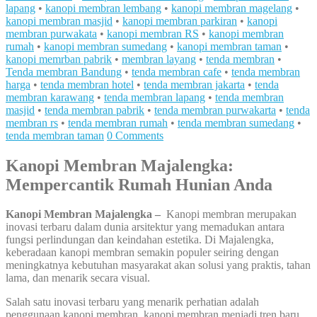
lapang
•
kanopi membran lembang
•
kanopi membran magelang
•
kanopi membran masjid
•
kanopi membran parkiran
•
kanopi
membran purwakata
•
kanopi membran RS
•
kanopi membran
rumah
•
kanopi membran sumedang
•
kanopi membran taman
•
kanopi memrban pabrik
•
membran layang
•
tenda membran
•
Tenda membran Bandung
•
tenda membran cafe
•
tenda membran
harga
•
tenda membran hotel
•
tenda membran jakarta
•
tenda
membran karawang
•
tenda membran lapang
•
tenda membran
masjid
•
tenda membran pabrik
•
tenda membran purwakarta
•
tenda
membran rs
•
tenda membran rumah
•
tenda membran sumedang
•
tenda membran taman
0 Comments
Kanopi Membran Majalengka:
Mempercantik Rumah Hunian Anda
Kanopi Membran Majalengka –
Kanopi membran merupakan
inovasi terbaru dalam dunia arsitektur yang memadukan antara
fungsi perlindungan dan keindahan estetika. Di Majalengka,
keberadaan kanopi membran semakin populer seiring dengan
meningkatnya kebutuhan masyarakat akan solusi yang praktis, tahan
lama, dan menarik secara visual.
Salah satu inovasi terbaru yang menarik perhatian adalah
penggunaan kanopi membran, kanopi membran menjadi tren baru