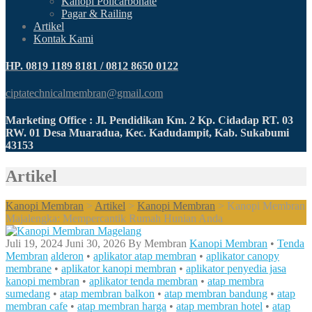
Kanopi Policarbonate
Pagar & Railing
Artikel
Kontak Kami
HP. 0819 1189 8181 / 0812 8650 0122
ciptatechnicalmembran@gmail.com
Marketing Office : Jl. Pendidikan Km. 2 Kp. Cidadap RT. 03
RW. 01 Desa Muaradua, Kec. Kadudampit, Kab. Sukabumi
43153
Artikel
Kanopi Membran
>
Artikel
>
Kanopi Membran
>
Kanopi Membran
Majalengka: Mempercantik Rumah Hunian Anda
Juli 19, 2024
Juni 30, 2026
By
Membran
Kanopi Membran
•
Tenda
Membran
alderon
•
aplikator atap membran
•
aplikator canopy
membrane
•
aplikator kanopi membran
•
aplikator penyedia jasa
kanopi membran
•
aplikator tenda membran
•
atap membra
sumedang
•
atap membran balkon
•
atap membran bandung
•
atap
membran cafe
•
atap membran harga
•
atap membran hotel
•
atap