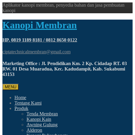
Aplikator kanopi membran, penyedia bahan dan jasa pembuatan
kanopi
Kanopi Membran
HP. 0819 1189 8181 / 0812 8650 0122
ciptatechnicalmembran@gmail.com
Marketing Office : Jl. Pendidikan Km. 2 Kp. Cidadap RT. 03
RW. 01 Desa Muaradua, Kec. Kadudampit, Kab. Sukabumi
43153
MENU
Home
Tentang Kami
Produk
Tenda Membran
Kanopi Kain
Awning Gulung
Alderon