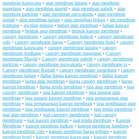
membran karawang
•
atap membran lapang
•
atap membran
magelang
•
atap membran masjid
•
atap membran pabrik
•
atap
membran parkiran
•
atap membran purwakarta
•
atap membran
rumah
•
atap membran taman
•
atap memrban bekasi
•
atp membran
lembang
•
awning gulung
•
bahan atap membran
•
bahan kanopi
membran
•
bentuk atap membran
•
bentuk kanopi membran
•
canopy membrane
•
canopy membrane balkon
•
canopy membrane
cafe
•
canopy membrane harga
•
Canopy membrane hotel
•
canopy
membrane karawang
•
canopy membrane lapang
•
canopy
membrane lembang
•
canopy membrane magelang
•
Canopy
membrane Masjid
•
Canopy membrane pabrik
•
canopy membrane
parkiran
•
canopy membrane purwakarta
•
canopy membrane rs
•
Canopy membrane Rumah
•
canopy membrane sumedang
•
canopy
membrane taman
•
daftar harga kanopi membran
•
daftar kanopi
membran
•
harga atap membran
•
harga canopy membrane
•
harga
kanopi membran
•
harga tenda membran
•
jasa atap membran
•
jasa
canopy membrane
•
jasa kanopi membran
•
jasa pasang atap
membran
•
jasa pasang kanopi membran
•
jasa pemasangan atap
membran
•
jasa pemasangan kanopi membran
•
jasa pembuatan atap
membran
•
jasa pembuatan kanopi membran
•
jasa tenda membran
•
jual atap membran
•
jual canoopy membrane
•
jual canopy
membrane
•
jual kanopi membran
•
jual tenda membran
•
Kanopi
Membran
•
kanopi membran balkon
•
kanopi membran bandung
•
kanopi membran cafe
•
kanopi membran harga terbaru
•
kanopi
membran hotel
•
kanopi membran karawang
•
kanopi membran