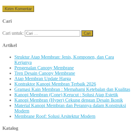
Cari
Cari untuk:
Artikel
Struktur Atap Membran: Jenis, Komponen, dan Cara
Kerjanya
Pengenalan Canopy Membrane
Tren Desain Canopy Membrane
Atap Membran Update Harga
Kontraktor Kanopi Membran Terbaik 2026
Gramasi Kain Membran : Memahami Ketebalan dan Kualitas
Kanopi Membran (Cone) Kerucut : Solusi Atap Estetik
Kanopi Membran (Hyper) Cekung dengan Desain Ikonik
Material Kanopi Membran dan Perannya dalam Konstruksi
Modern
Membrane Roof: Solusi Arsitektur Modern
Katalog