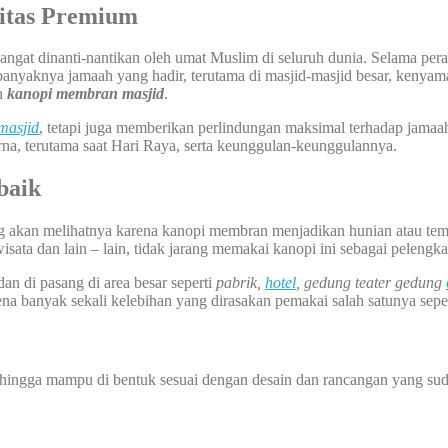
itas Premium
at dinanti-nantikan oleh umat Muslim di seluruh dunia. Selama perayaa
anyaknya jamaah yang hadir, terutama di masjid-masjid besar, kenyaman
ah
kanopi membran masjid
.
masjid
, tetapi juga memberikan perlindungan maksimal terhadap jamaah 
, terutama saat Hari Raya, serta keunggulan-keunggulannya.
baik
ang akan melihatnya karena kanopi membran menjadikan hunian atau tem
wisata dan lain – lain, tidak jarang memakai kanopi ini sebagai pelengk
dan di pasang di area besar seperti
pabrik,
hotel
, gedung teater gedung
na banyak sekali kelebihan yang dirasakan pemakai salah satunya seper
sehingga mampu di bentuk sesuai dengan desain dan rancangan yang sud