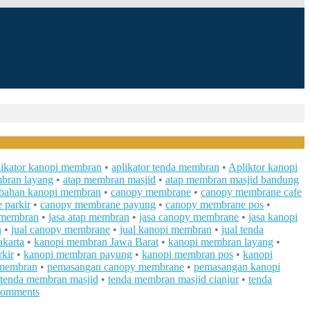
likator kanopi membran
•
aplikator tenda membran
•
Apliktor kanopi
bran layang
•
atap membran masjid
•
atap membran masjid bandung
bahan kanopi membran
•
canopy membrane
•
canopy membrane cafe
 parkir
•
canopy membrane payung
•
canopy membrane pos
•
 membran
•
jasa atap membran
•
jasa canopy membrane
•
jasa kanopi
n
•
jual canopy membrane
•
jual kanopi membran
•
jual tenda
akarta
•
kanopi membran Jawa Barat
•
kanopi membran layang
•
kir
•
kanopi membran payung
•
kanopi membran pos
•
kanopi
 membran
•
pemasangan canopy membrane
•
pemasangan kanopi
tenda membran masjid
•
tenda membran masjid cianjur
•
tenda
Comments