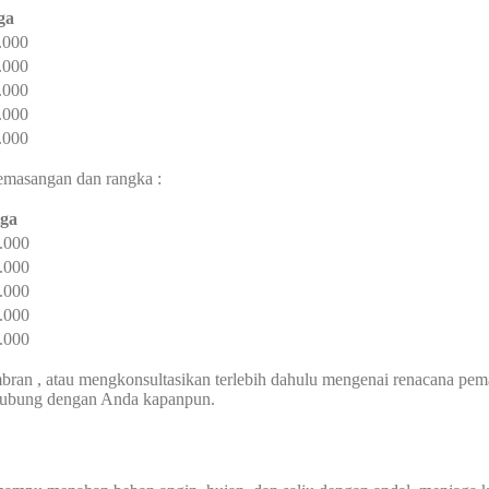
ga
.000
.000
.000
.000
.000
pemasangan dan rangka :
ga
.000
.000
.000
.000
.000
an , atau mengkonsultasikan terlebih dahulu mengenai renacana pem
rhubung dengan Anda kapanpun.