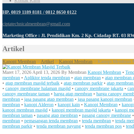
Kontak Kami
HP. 0819 1189 8181 / 0812 8650 0122
ciptatechnicalmembran@gmail.com
Marketing Office : Jl. Pendidikan Km. 2 Kp. Cidadap RT. 03 
Artikel
Kanopi Membran
>
Artikel
>
Kanopi Membran
>
Kanopi Membran Ma
Maret 17, 2026
April 13, 2026
By
Membran
Kanopi Membran
•
Ten
membran
•
Apliktor tenda membran
•
atap membran
•
atap membran 
•
atap membran masjid terbaik
•
atap membran parkir
•
atap membran
•
canopy membrane halaman masjid
•
canopy membrane jakarta
•
ca
canopy membrane taman
•
harga atap membran
•
harga canopy memb
membran
•
jasa pasang atap membran
•
jasa pasang kanopi membran
membran
•
kanopi Alderon
•
kanopi kain
•
Kanopi Membran
•
kanop
kanopi membran masjid
•
kanopi membran masjid jakarta
•
kanopi me
membran taman
•
pasang atap membran
•
pasang canopy membrane
membran
•
pemasangan tenda membran
•
tenda membran
•
tenda me
membran parkir
•
tenda membran payung
•
tenda membran pos
•
ten