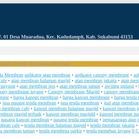
RW. 01 Desa Muaradua, Kec. Kadudampit, Kab. Sukabumi 43153
sjid Terbaik Berkualitas Premium
da Membran
aplikator atap membran
•
aplikator canopy membrane
•
ap
cafe
•
atap membran halaman masjid
•
atap membran jakarta
•
atap mem
 payung
•
atap membran pos
•
atap membran taman
•
awning gulung
•
nopy membrane layang
•
Canopy membrane Masjid
•
canopy membrane
rane
•
harga kanopi membran
•
harga kanopi membrane
•
harga tenda
•
jasa pasang tenda membran
•
jasa tenda membran
•
jual atap membra
i membran cafe
•
kanopi membran halaman masjid
•
kanopi membran j
mbran masjid terbaik
•
kanopi membran masjidd
•
kanopi membran par
•
pasang kanopi membran
•
pasang tenda membran
•
pemasangan atap
mbran cafe
•
tenda membran halaman majsid
•
tenda membran jakarta
•
da membran taman
•
tenda membrna parkir
•
tenda memrban layang
0 