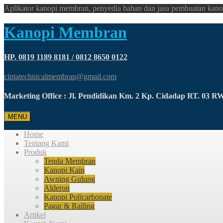
Aplikator kanopi membran, penyedia bahan dan jasa pembuatan kano
Kanopi Membran
HP. 0819 1189 8181 / 0812 8650 0122
ciptatechnicalmembran@gmail.com
Marketing Office : Jl. Pendidikan Km. 2 Kp. Cidadap RT. 03 
MENU
Home
Tentang Kami
Produk
Tenda Membran
Kanopi Kain
Awning Gulung
Alderon
Kanopi Policarbonate
Pagar & Railing
Artikel