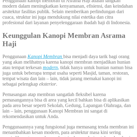
Penggunaan kanopi membran di Asrama Haji adalah langkah
modern dalam meningkatkan kenyamanan, efisiensi, dan keindahan
arsitektur fasilitas publik. Selain memberikan perlindungan dari
cuaca, struktur ini juga mendukung nilai estetika dan citra
profesional dari layanan penyelenggaraan ibadah haji di Indonesia.
Keunggulan Kanopi Membran Asrama
Haji
Penggunaan
Kanopi Membran
bisa menjadi daya tarik bagi orang
yang akan melihatnya karena kanopi membran menjadikan hunian
atau tempat terkesan
modern
,
tidak hanya untuk hunian namun bisa
juga untuk beberapa tempat usaha seperti Masjid, taman, restoran,
tempat wisata dan lain – lain, tidak jarang memakai kanopi ini
sebagai pelengkap
eksterior
.
Pemasangan atap membran sangatlah fleksibel karena
pemasangannya bisa di area yang kecil bahkan bisa di aplikasikan
pada area besar seperti Sekolah, Gedung, Lapangan Olahraga, dan
lain – lain, penggunaan Kanopi Membran ini sangat di
rekomendasikan untuk Anda.
Penggunaannya yang fungsional juga memasang tenda membran ini
menambahkan kesan modern, para arsitektur masa kini sering