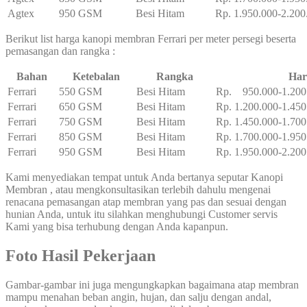
Agtex
950 GSM
Besi Hitam
Rp. 1.950.000-2.200
Berikut list harga kanopi membran Ferrari per meter persegi beserta
pemasangan dan rangka :
Bahan
Ketebalan
Rangka
Har
Ferrari
550 GSM
Besi Hitam
Rp. 950.000-1.200
Ferrari
650 GSM
Besi Hitam
Rp. 1.200.000-1.450
Ferrari
750 GSM
Besi Hitam
Rp. 1.450.000-1.700
Ferrari
850 GSM
Besi Hitam
Rp. 1.700.000-1.950
Ferrari
950 GSM
Besi Hitam
Rp. 1.950.000-2.200
Kami menyediakan tempat untuk Anda bertanya seputar Kanopi
Membran , atau mengkonsultasikan terlebih dahulu mengenai
renacana pemasangan atap membran yang pas dan sesuai dengan
hunian Anda, untuk itu silahkan menghubungi Customer servis
Kami yang bisa terhubung dengan Anda kapanpun.
Foto Hasil Pekerjaan
Gambar-gambar ini juga mengungkapkan bagaimana atap membran
mampu menahan beban angin, hujan, dan salju dengan andal,