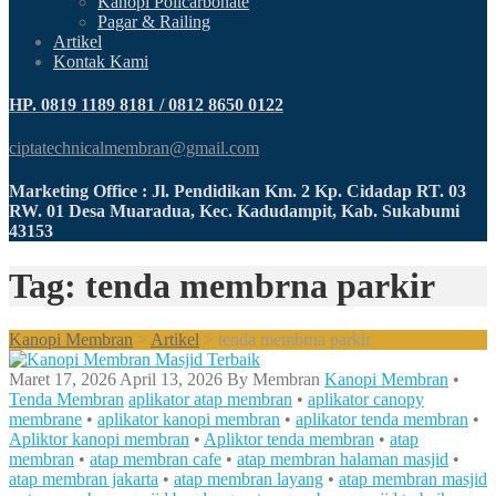
Kanopi Policarbonate
Pagar & Railing
Artikel
Kontak Kami
HP. 0819 1189 8181 / 0812 8650 0122
ciptatechnicalmembran@gmail.com
Marketing Office : Jl. Pendidikan Km. 2 Kp. Cidadap RT. 03
RW. 01 Desa Muaradua, Kec. Kadudampit, Kab. Sukabumi
43153
Tag: tenda membrna parkir
Kanopi Membran
>
Artikel
>
tenda membrna parkir
Maret 17, 2026
April 13, 2026
By
Membran
Kanopi Membran
•
Tenda Membran
aplikator atap membran
•
aplikator canopy
membrane
•
aplikator kanopi membran
•
aplikator tenda membran
•
Apliktor kanopi membran
•
Apliktor tenda membran
•
atap
membran
•
atap membran cafe
•
atap membran halaman masjid
•
atap membran jakarta
•
atap membran layang
•
atap membran masjid