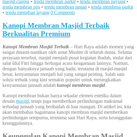
masjid cianjur
•
tenda membran parkir
•
tenda membran payung
•
tenda membran pos
•
tenda membran taman
•
tenda membrna parkir
•
tenda memrban layang
0 Comments
Kanopi Membran Masjid Terbaik
Berkualitas Premium
Kanopi Membran Masjid Terbaik
– Hari Raya adalah momen yang
sangat dinanti-nantikan oleh umat Muslim di seluruh dunia. Selama
perayaan tersebut, masjid menjadi pusat kegiatan ibadah, mulai dari
salat Idul Fitri hingga berbagai acara keagamaan lainnya. Namun,
dengan banyaknya jamaah yang hadir, terutama di masjid-masjid
besar, kenyamanan menjadi hal yang sangat penting. Salah satu
solusi terbaik yang kini semakin populer untuk meningkatkan
kenyamanan jamaah adalah
kanopi membran masjid
.
Kanopi membran bukan hanya sekadar elemen estetika dalam
desain
masjid
, tetapi juga memberikan perlindungan maksimal
terhadap jamaah yang beribadah di luar ruangan. Di artikel ini, kita
akan membahas bagaimana kanopi membran masjid memberikan
perlindungan sempurna, terutama saat Hari Raya, serta keunggulan-
keunggulannya.
Keunggulan Kanopi Membran Masjid