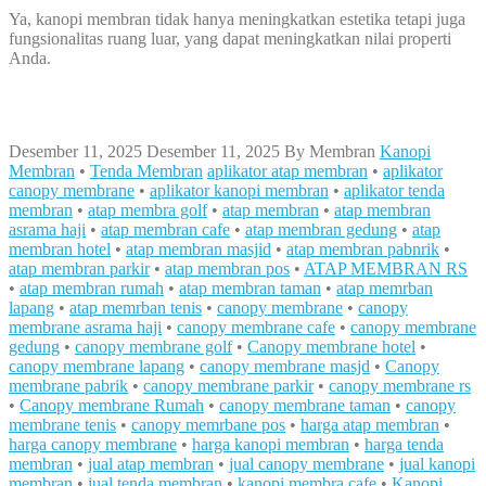
Ya, kanopi membran tidak hanya meningkatkan estetika tetapi juga
fungsionalitas ruang luar, yang dapat meningkatkan nilai properti
Anda.
Desember 11, 2025
Desember 11, 2025
By
Membran
Kanopi
Membran
•
Tenda Membran
aplikator atap membran
•
aplikator
canopy membrane
•
aplikator kanopi membran
•
aplikator tenda
membran
•
atap membra golf
•
atap membran
•
atap membran
asrama haji
•
atap membran cafe
•
atap membran gedung
•
atap
membran hotel
•
atap membran masjid
•
atap membran pabnrik
•
atap membran parkir
•
atap membran pos
•
ATAP MEMBRAN RS
•
atap membran rumah
•
atap membran taman
•
atap memrban
lapang
•
atap memrban tenis
•
canopy membrane
•
canopy
membrane asrama haji
•
canopy membrane cafe
•
canopy membrane
gedung
•
canopy membrane golf
•
Canopy membrane hotel
•
canopy membrane lapang
•
canopy membrane masjd
•
Canopy
membrane pabrik
•
canopy membrane parkir
•
canopy membrane rs
•
Canopy membrane Rumah
•
canopy membrane taman
•
canopy
membrane tenis
•
canopy memrbane pos
•
harga atap membran
•
harga canopy membrane
•
harga kanopi membran
•
harga tenda
membran
•
jual atap membran
•
jual canopy membrane
•
jual kanopi
membran
•
jual tenda membran
•
kanopi membra cafe
•
Kanopi