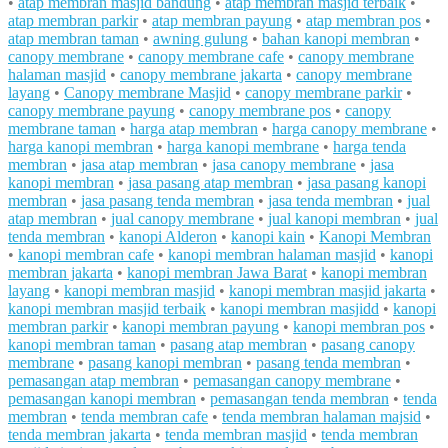
•
atap membran masjid bandung
•
atap membran masjid terbaik
•
atap membran parkir
•
atap membran payung
•
atap membran pos
•
atap membran taman
•
awning gulung
•
bahan kanopi membran
•
canopy membrane
•
canopy membrane cafe
•
canopy membrane
halaman masjid
•
canopy membrane jakarta
•
canopy membrane
layang
•
Canopy membrane Masjid
•
canopy membrane parkir
•
canopy membrane payung
•
canopy membrane pos
•
canopy
membrane taman
•
harga atap membran
•
harga canopy membrane
•
harga kanopi membran
•
harga kanopi membrane
•
harga tenda
membran
•
jasa atap membran
•
jasa canopy membrane
•
jasa
kanopi membran
•
jasa pasang atap membran
•
jasa pasang kanopi
membran
•
jasa pasang tenda membran
•
jasa tenda membran
•
jual
atap membran
•
jual canopy membrane
•
jual kanopi membran
•
jual
tenda membran
•
kanopi Alderon
•
kanopi kain
•
Kanopi Membran
•
kanopi membran cafe
•
kanopi membran halaman masjid
•
kanopi
membran jakarta
•
kanopi membran Jawa Barat
•
kanopi membran
layang
•
kanopi membran masjid
•
kanopi membran masjid jakarta
•
kanopi membran masjid terbaik
•
kanopi membran masjidd
•
kanopi
membran parkir
•
kanopi membran payung
•
kanopi membran pos
•
kanopi membran taman
•
pasang atap membran
•
pasang canopy
membrane
•
pasang kanopi membran
•
pasang tenda membran
•
pemasangan atap membran
•
pemasangan canopy membrane
•
pemasangan kanopi membran
•
pemasangan tenda membran
•
tenda
membran
•
tenda membran cafe
•
tenda membran halaman majsid
•
tenda membran jakarta
•
tenda membran masjid
•
tenda membran