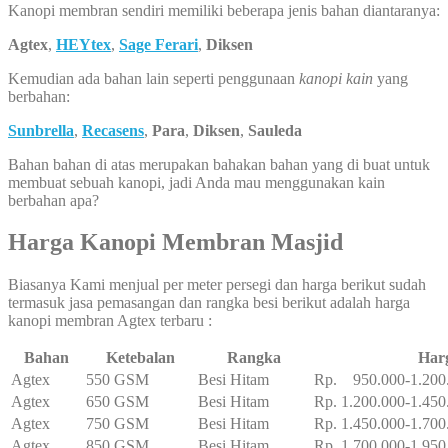
Kanopi membran sendiri memiliki beberapa jenis bahan diantaranya:
Agtex
,
HEYtex
,
Sage Ferari
,
Diksen
Kemudian ada bahan lain seperti penggunaan
kanopi kain
yang
berbahan:
Sunbrella
,
Recasens
,
Para
,
Diksen
,
Sauleda
Bahan bahan di atas merupakan bahakan bahan yang di buat untuk
membuat sebuah kanopi, jadi Anda mau menggunakan kain
berbahan apa?
Harga Kanopi Membran Masjid
Biasanya Kami menjual per meter persegi dan harga berikut sudah
termasuk jasa pemasangan dan rangka besi berikut adalah harga
kanopi membran Agtex terbaru :
Bahan
Ketebalan
Rangka
Har
Agtex
550 GSM
Besi Hitam
Rp. 950.000-1.200
Agtex
650 GSM
Besi Hitam
Rp. 1.200.000-1.450
Agtex
750 GSM
Besi Hitam
Rp. 1.450.000-1.700
Agtex
850 GSM
Besi Hitam
Rp. 1.700.000-1.950