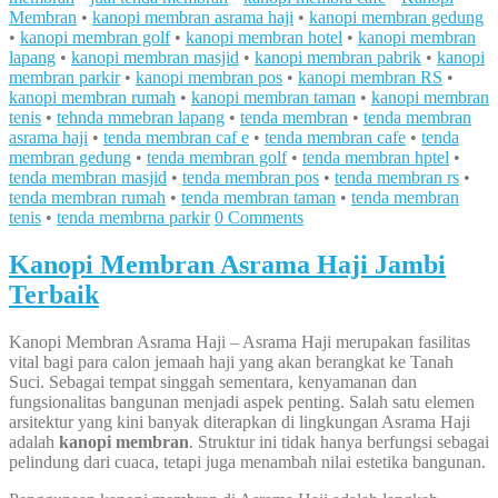
Membran
•
kanopi membran asrama haji
•
kanopi membran gedung
•
kanopi membran golf
•
kanopi membran hotel
•
kanopi membran
lapang
•
kanopi membran masjid
•
kanopi membran pabrik
•
kanopi
membran parkir
•
kanopi membran pos
•
kanopi membran RS
•
kanopi membran rumah
•
kanopi membran taman
•
kanopi membran
tenis
•
tehnda mmebran lapang
•
tenda membran
•
tenda membran
asrama haji
•
tenda membran caf e
•
tenda membran cafe
•
tenda
membran gedung
•
tenda membran golf
•
tenda membran hptel
•
tenda membran masjid
•
tenda membran pos
•
tenda membran rs
•
tenda membran rumah
•
tenda membran taman
•
tenda membran
tenis
•
tenda membrna parkir
0 Comments
Kanopi Membran Asrama Haji Jambi
Terbaik
Kanopi Membran Asrama Haji – Asrama Haji merupakan fasilitas
vital bagi para calon jemaah haji yang akan berangkat ke Tanah
Suci. Sebagai tempat singgah sementara, kenyamanan dan
fungsionalitas bangunan menjadi aspek penting. Salah satu elemen
arsitektur yang kini banyak diterapkan di lingkungan Asrama Haji
adalah
kanopi membran
. Struktur ini tidak hanya berfungsi sebagai
pelindung dari cuaca, tetapi juga menambah nilai estetika bangunan.