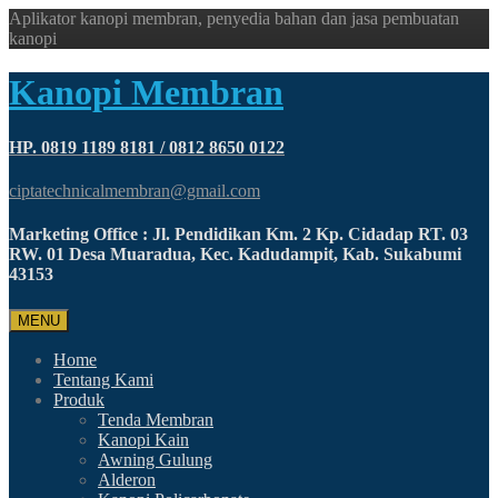
Aplikator kanopi membran, penyedia bahan dan jasa pembuatan
kanopi
Kanopi Membran
HP. 0819 1189 8181 / 0812 8650 0122
ciptatechnicalmembran@gmail.com
Marketing Office : Jl. Pendidikan Km. 2 Kp. Cidadap RT. 03
RW. 01 Desa Muaradua, Kec. Kadudampit, Kab. Sukabumi
43153
MENU
Home
Tentang Kami
Produk
Tenda Membran
Kanopi Kain
Awning Gulung
Alderon