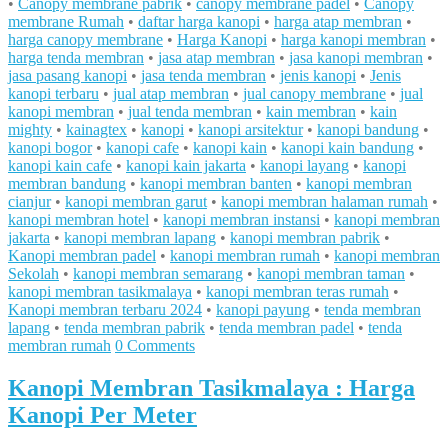
•
Canopy membrane pabrik
•
canopy membrane padel
•
Canopy
membrane Rumah
•
daftar harga kanopi
•
harga atap membran
•
harga canopy membrane
•
Harga Kanopi
•
harga kanopi membran
•
harga tenda membran
•
jasa atap membran
•
jasa kanopi membran
•
jasa pasang kanopi
•
jasa tenda membran
•
jenis kanopi
•
Jenis
kanopi terbaru
•
jual atap membran
•
jual canopy membrane
•
jual
kanopi membran
•
jual tenda membran
•
kain membran
•
kain
mighty
•
kainagtex
•
kanopi
•
kanopi arsitektur
•
kanopi bandung
•
kanopi bogor
•
kanopi cafe
•
kanopi kain
•
kanopi kain bandung
•
kanopi kain cafe
•
kanopi kain jakarta
•
kanopi layang
•
kanopi
membran bandung
•
kanopi membran banten
•
kanopi membran
cianjur
•
kanopi membran garut
•
kanopi membran halaman rumah
•
kanopi membran hotel
•
kanopi membran instansi
•
kanopi membran
jakarta
•
kanopi membran lapang
•
kanopi membran pabrik
•
Kanopi membran padel
•
kanopi membran rumah
•
kanopi membran
Sekolah
•
kanopi membran semarang
•
kanopi membran taman
•
kanopi membran tasikmalaya
•
kanopi membran teras rumah
•
Kanopi membran terbaru 2024
•
kanopi payung
•
tenda membran
lapang
•
tenda membran pabrik
•
tenda membran padel
•
tenda
membran rumah
0 Comments
Kanopi Membran Tasikmalaya : Harga
Kanopi Per Meter