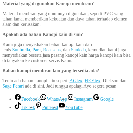
Material yang di gunakan Kanopi membran?
Material membran yang umumnya digunakan, seperti PVC yang
tahan lama, memberikan kekuatan dan daya tahan terhadap elemen
alam dan kerusakan.
Apakah ada bahan Kanopi kain di sini?
Kami juga menyediakan bahan kanopi kain dari
jenis
Sunbrella
,
Para
,
Recasens
, dan
Sauleda
, kemudian kami juga
menyediakan beserta jasa pasang kanopi kain harga kanopi kain bisa
di tanyakan ke customer servis Kami.
Bahan kanopi membran lain yang tersedia ada?
Tentu ada bahan kanopi lain seperti
AGtex
,
HEYtex
, Dickson dan
Sage Ferari
ada di sini, Jadi tunggu apalagi Ayo segera pesan.
Facebook
WhatsApp
Instagram
Google
TikTok
Pinterest
YouTube