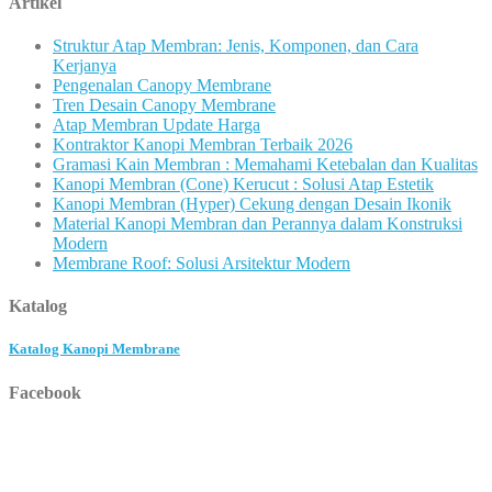
Artikel
Struktur Atap Membran: Jenis, Komponen, dan Cara
Kerjanya
Pengenalan Canopy Membrane
Tren Desain Canopy Membrane
Atap Membran Update Harga
Kontraktor Kanopi Membran Terbaik 2026
Gramasi Kain Membran : Memahami Ketebalan dan Kualitas
Kanopi Membran (Cone) Kerucut : Solusi Atap Estetik
Kanopi Membran (Hyper) Cekung dengan Desain Ikonik
Material Kanopi Membran dan Perannya dalam Konstruksi
Modern
Membrane Roof: Solusi Arsitektur Modern
Katalog
Katalog Kanopi Membrane
Facebook