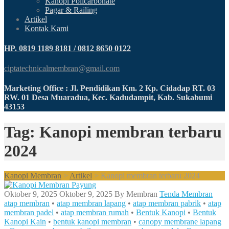
Kanopi Policarbonate
Pagar & Railing
Artikel
Kontak Kami
HP. 0819 1189 8181 / 0812 8650 0122
ciptatechnicalmembran@gmail.com
Marketing Office : Jl. Pendidikan Km. 2 Kp. Cidadap RT. 03
RW. 01 Desa Muaradua, Kec. Kadudampit, Kab. Sukabumi
43153
Tag: Kanopi membran terbaru
2024
Kanopi Membran
>
Artikel
>
Kanopi membran terbaru 2024
Oktober 9, 2025
Oktober 9, 2025
By
Membran
Tenda Membran
atap membran
•
atap membran lapang
•
atap membran pabrik
•
atap
membran padel
•
atap membran rumah
•
Bentuk Kanopi
•
Bentuk
Kanopi Kain
•
bentuk kanopi membran
•
canopy membrane lapang