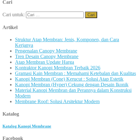
Cari
Cari untuk:
Artikel
Struktur Atap Membran: Jenis, Komponen, dan Cara
Kerjanya
Pengenalan Canopy Membrane
Tren Desain Canopy Membrane
Atap Membran Update Harga
Kontraktor Kanopi Membran Terbaik 2026
Gramasi Kain Membran : Memahami Ketebalan dan Kualitas
Kanopi Membran (Cone) Kerucut : Solusi Atap Estetik
Kanopi Membran (Hyper) Cekung dengan Desain Ikonik
Material Kanopi Membran dan Perannya dalam Konstruksi
Modern
Membrane Roof: Solusi Arsitektur Modern
Katalog
Katalog Kanopi Membrane
Facebook