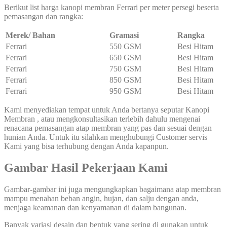
Berikut list harga kanopi membran Ferrari per meter persegi beserta
pemasangan dan rangka:
Merek/ Bahan
Gramasi
Rangka
Ferrari
550 GSM
Besi Hitam
Ferrari
650 GSM
Besi Hitam
Ferrari
750 GSM
Besi Hitam
Ferrari
850 GSM
Besi Hitam
Ferrari
950 GSM
Besi Hitam
Kami menyediakan tempat untuk Anda bertanya seputar Kanopi
Membran , atau mengkonsultasikan terlebih dahulu mengenai
renacana pemasangan atap membran yang pas dan sesuai dengan
hunian Anda. Untuk itu silahkan menghubungi Customer servis
Kami yang bisa terhubung dengan Anda kapanpun.
Gambar Hasil Pekerjaan Kami
Gambar-gambar ini juga mengungkapkan bagaimana atap membran
mampu menahan beban angin, hujan, dan salju dengan anda,
menjaga keamanan dan kenyamanan di dalam bangunan.
Banyak variasi desain dan bentuk yang sering di gunakan untuk