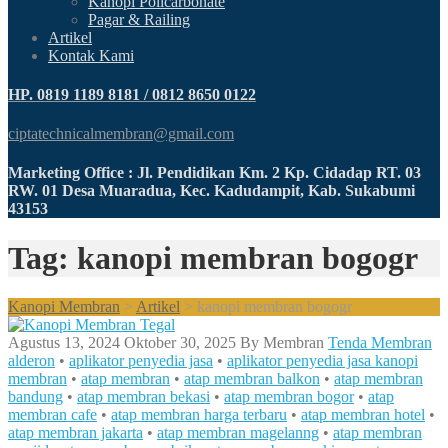
Kanopi Policarbonate
Pagar & Railing
Artikel
Kontak Kami
HP. 0819 1189 8181 / 0812 8650 0122
ciptatechnicalmembran@gmail.com
Marketing Office : Jl. Pendidikan Km. 2 Kp. Cidadap RT. 03
RW. 01 Desa Muaradua, Kec. Kadudampit, Kab. Sukabumi
43153
Tag: kanopi membran bogogr
Kanopi Membran
>
Artikel
>
kanopi membran bogogr
Agustus 13, 2024
Oktober 30, 2025
By
Membran
Tenda Membran
alderon
•
aplikator penyedia jasa
•
aplikator penyedia jasa kanopi
membran
•
atap membran
•
atap membran balkon
•
atap membran
bandung
•
atap membran bekasi
•
atap membran bogor
•
atap
membran cafe
•
atap membran harga terbaru
•
atap membran hotel
•
atap membran jakarta
•
atap membran magelanng
•
atap membran