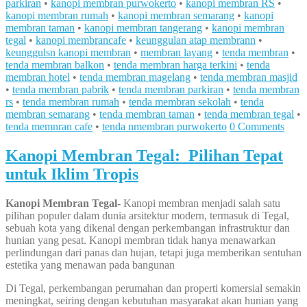
parkiran
•
kanopi membran purwokerto
•
kanopi membran RS
•
kanopi membran rumah
•
kanopi membran semarang
•
kanopi
membran taman
•
kanopi membran tangerang
•
kanopi membran
tegal
•
kanopi membrancafe
•
keunggulan atap membrann
•
keunggulsn kanopi membran
•
membran layang
•
tenda membran
•
tenda membran balkon
•
tenda membran harga terkini
•
tenda
membran hotel
•
tenda membran magelang
•
tenda membran masjid
•
tenda membran pabrik
•
tenda membran parkiran
•
tenda membran
rs
•
tenda membran rumah
•
tenda membran sekolah
•
tenda
membran semarang
•
tenda membran taman
•
tenda membran tegal
•
tenda memnran cafe
•
tenda nmembran purwokerto
0 Comments
Kanopi Membran Tegal: Pilihan Tepat
untuk Iklim Tropis
Kanopi Membran Tegal-
Kanopi membran menjadi salah satu
pilihan populer dalam dunia arsitektur modern, termasuk di Tegal,
sebuah kota yang dikenal dengan perkembangan infrastruktur dan
hunian yang pesat. Kanopi membran tidak hanya menawarkan
perlindungan dari panas dan hujan, tetapi juga memberikan sentuhan
estetika yang menawan pada bangunan
Di Tegal, perkembangan perumahan dan properti komersial semakin
meningkat, seiring dengan kebutuhan masyarakat akan hunian yang