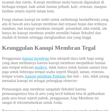
nyaman dan estetis. Kanopi membran mulai banyak digunakan di
berbagai tempat, baik untuk hunian pribadi, kafe, restoran, maupun
fasilitas umum seperti taman kota.
Fungi utaman kanopi ini sediri untuk melindungi benda0benda yang
ada di bawah area kanopi membran dari terpaan hujan dan teriknya
matahari, dan kanopi membran menjadi penambah nilai estetik, tak
hanya itu kanopi membran sendiri memiliki bahan fleksibel dan
mudah di bentuk sehingga menghasilkan niai yang tinggi.
Keunggulan Kanopi Membran Tegal
Penggunaan
kanopi membran
bisa menjadi daya tarik bagi orang
yang akan melihatnya karena kanopi membran menjadikan hunian
atau tempat terkesan
modern
,
tidak hanya untuk hunian namun bisa
juga untuk beberapa tempat usaha seperti Masjid, taman, restoran,
tempat wisata,
kanopi membran Parkiran
dan lain – lain, tidak jarang
memakai kanopi ini sebagai pelengkap
eksterior
.
Pemasangan atap membran sangatlah fleksibel karena
pemasangannya bisa di area yang kecil bahkan bisa di aplikasikan
pada area besar seperti pabrik, penggunaan Atap Membran ini
sangat di rekomendasikan untuk Anda.
Penggunaannya yang fungsional juga memasang tenda membran ini