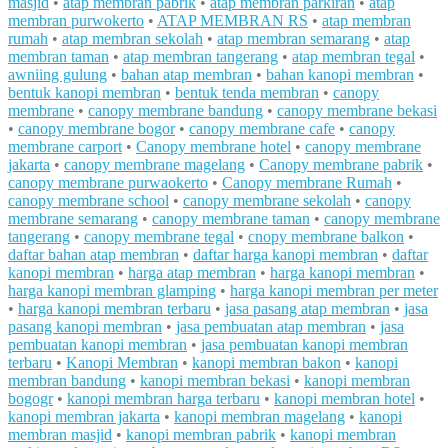
masjid
•
atap membran pabrik
•
atap membran parkiran
•
atap
membran purwokerto
•
ATAP MEMBRAN RS
•
atap membran
rumah
•
atap membran sekolah
•
atap membran semarang
•
atap
membran taman
•
atap membran tangerang
•
atap membran tegal
•
awniing gulung
•
bahan atap membran
•
bahan kanopi membran
•
bentuk kanopi membran
•
bentuk tenda membran
•
canopy
membrane
•
canopy membrane bandung
•
canopy membrane bekasi
•
canopy membrane bogor
•
canopy membrane cafe
•
canopy
membrane carport
•
Canopy membrane hotel
•
canopy membrane
jakarta
•
canopy membrane magelang
•
Canopy membrane pabrik
•
canopy membrane purwaokerto
•
Canopy membrane Rumah
•
canopy membrane school
•
canopy membrane sekolah
•
canopy
membrane semarang
•
canopy membrane taman
•
canopy membrane
tangerang
•
canopy membrane tegal
•
cnopy membrane balkon
•
daftar bahan atap membran
•
daftar harga kanopi membran
•
daftar
kanopi membran
•
harga atap membran
•
harga kanopi membran
•
harga kanopi membran glamping
•
harga kanopi membran per meter
•
harga kanopi membran terbaru
•
jasa pasang atap membran
•
jasa
pasang kanopi membran
•
jasa pembuatan atap membran
•
jasa
pembuatan kanopi membran
•
jasa pembuatan kanopi membran
terbaru
•
Kanopi Membran
•
kanopi membran bakon
•
kanopi
membran bandung
•
kanopi membran bekasi
•
kanopi membran
bogogr
•
kanopi membran harga terbaru
•
kanopi membran hotel
•
kanopi membran jakarta
•
kanopi membran magelang
•
kanopi
membran masjid
•
kanopi membran pabrik
•
kanopi membran