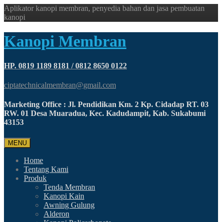
Aplikator kanopi membran, penyedia bahan dan jasa pembuatan
kanopi
Kanopi Membran
HP. 0819 1189 8181 / 0812 8650 0122
ciptatechnicalmembran@gmail.com
Marketing Office : Jl. Pendidikan Km. 2 Kp. Cidadap RT. 03
RW. 01 Desa Muaradua, Kec. Kadudampit, Kab. Sukabumi
43153
MENU
Home
Tentang Kami
Produk
Tenda Membran
Kanopi Kain
Awning Gulung
Alderon