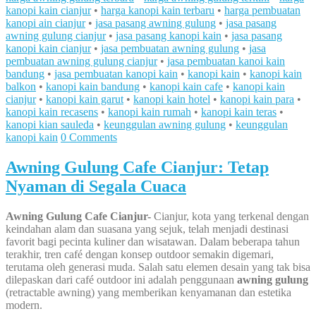
kanopi kain cianjur
•
harga kanopi kain terbaru
•
harga pembuatan
kanopi ain cianjur
•
jasa pasang awning gulung
•
jasa pasang
awning gulung cianjur
•
jasa pasang kanopi kain
•
jasa pasang
kanopi kain cianjur
•
jasa pembuatan awning gulung
•
jasa
pembuatan awning gulung cianjur
•
jasa pembuatan kanoi kain
bandung
•
jasa pembuatan kanopi kain
•
kanopi kain
•
kanopi kain
balkon
•
kanopi kain bandung
•
kanopi kain cafe
•
kanopi kain
cianjur
•
kanopi kain garut
•
kanopi kain hotel
•
kanopi kain para
•
kanopi kain recasens
•
kanopi kain rumah
•
kanopi kain teras
•
kanopi kian sauleda
•
keunggulan awning gulung
•
keunggulan
kanopi kain
0 Comments
Awning Gulung Cafe Cianjur: Tetap
Nyaman di Segala Cuaca
Awning Gulung Cafe Cianjur-
Cianjur, kota yang terkenal dengan
keindahan alam dan suasana yang sejuk, telah menjadi destinasi
favorit bagi pecinta kuliner dan wisatawan. Dalam beberapa tahun
terakhir, tren café dengan konsep outdoor semakin digemari,
terutama oleh generasi muda. Salah satu elemen desain yang tak bisa
dilepaskan dari café outdoor ini adalah penggunaan
awning gulung
(retractable awning) yang memberikan kenyamanan dan estetika
modern.