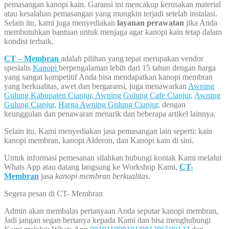
pemasangan kanopi kain. Garansi ini mencakup kerusakan material
atau kesalahan pemasangan yang mungkin terjadi setelah instalasi.
Selain itu, kami juga menyediakan
layanan perawatan
jika Anda
membutuhkan bantuan untuk menjaga agar kanopi kain tetap dalam
kondisi terbaik.
CT – Membran
adalah pilihan yang tepat merupakan vendor
spesialis
Kanopi
berpengalaman lebih dari 15 tahun dengan harga
yang sangat kompetitif Anda bisa mendapatkan kanopi membran
yang berkualitas, awet dan bergaransi, juga menawarkan
Awning
Gulung Kabupaten Cianjur,
Awning Gulung Cafe Cianjur,
Awning
Gulung Cianjur,
Harga Awning Gulung Cianjur,
dengan
keunggulan dan penawaran menarik dan beberapa artikel lainnya.
Selain itu, Kami menyediakan jasa pemasangan lain seperti: kain
kanopi membran, kanopi Alderon, dan Kanopi kain di sini.
Untuk informasi pemesanan silahkan hubungi kontak Kami melalui
Whats App atau datang langsung ke Workshop Kami,
CT-
Membran
jasa
kanopi membran berkualitas
.
Segera pesan di CT- Membran
Admin akan membalas pertanyaan Anda seputar kanopi membran,
Jadi jangan segan bertanya kepada Kami dan bisa menghubungi