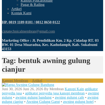
Kanopi Policarbonate
Pagar & Railing
Artikel
Kontak Kami
HP. 0819 1189 8181 / 0812 8650 0122
ciptatechnicalmembran@gmail.com
Marketing Office : Jl. Pendidikan Km. 2 Kp. Cidadap RT. 03
RW. 01 Desa Muaradua, Kec. Kadudampit, Kab. Sukabumi
43153
Tag: bentuk awning gulung
cianjur
Kanopi Membran
>
Artikel
>
bentuk awning gulung cianjur
Juni 30, 2026
Juni 26, 2026
By
Membran
Kanopi Kain
aplikator
penyedia jasa
•
aplikator penyedia jasa kanopi membran
•
awning
gulung
•
awning gulung bandung
•
awning gulung cafe
•
awning
gulung cianjur
•
Awning Gulung Garut
•
awning gulung hotel
•