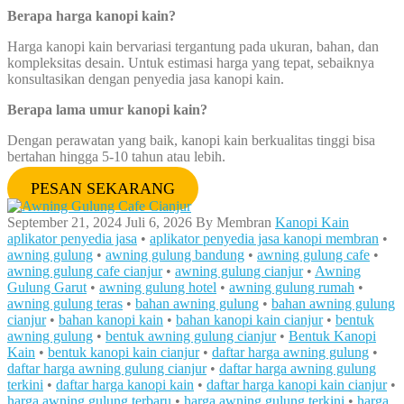
Berapa harga kanopi kain?
Harga kanopi kain bervariasi tergantung pada ukuran, bahan, dan
kompleksitas desain. Untuk estimasi harga yang tepat, sebaiknya
konsultasikan dengan penyedia jasa kanopi kain.
Berapa lama umur kanopi kain?
Dengan perawatan yang baik, kanopi kain berkualitas tinggi bisa
bertahan hingga 5-10 tahun atau lebih.
PESAN SEKARANG
September 21, 2024
Juli 6, 2026
By
Membran
Kanopi Kain
aplikator penyedia jasa
•
aplikator penyedia jasa kanopi membran
•
awning gulung
•
awning gulung bandung
•
awning gulung cafe
•
awning gulung cafe cianjur
•
awning gulung cianjur
•
Awning
Gulung Garut
•
awning gulung hotel
•
awning gulung rumah
•
awning gulung teras
•
bahan awning gulung
•
bahan awning gulung
cianjur
•
bahan kanopi kain
•
bahan kanopi kain cianjur
•
bentuk
awning gulung
•
bentuk awning gulung cianjur
•
Bentuk Kanopi
Kain
•
bentuk kanopi kain cianjur
•
daftar harga awning gulung
•
daftar harga awning gulung cianjur
•
daftar harga awning gulung
terkini
•
daftar harga kanopi kain
•
daftar harga kanopi kain cianjur
•
harga awning gulung terbaru
•
harga awning gulung terkini
•
harga