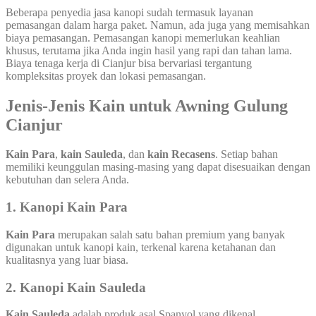
Beberapa penyedia jasa kanopi sudah termasuk layanan
pemasangan dalam harga paket. Namun, ada juga yang memisahkan
biaya pemasangan. Pemasangan kanopi memerlukan keahlian
khusus, terutama jika Anda ingin hasil yang rapi dan tahan lama.
Biaya tenaga kerja di Cianjur bisa bervariasi tergantung
kompleksitas proyek dan lokasi pemasangan.
Jenis-Jenis Kain untuk Awning Gulung
Cianjur
Kain Para
,
kain Sauleda
, dan
kain Recasens
. Setiap bahan
memiliki keunggulan masing-masing yang dapat disesuaikan dengan
kebutuhan dan selera Anda.
1.
Kanopi Kain Para
Kain Para
merupakan salah satu bahan premium yang banyak
digunakan untuk kanopi kain, terkenal karena ketahanan dan
kualitasnya yang luar biasa.
2.
Kanopi Kain Sauleda
Kain Sauleda
adalah produk asal Spanyol yang dikenal