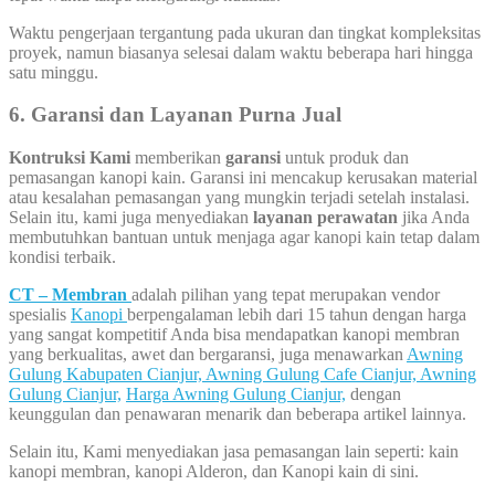
Waktu pengerjaan tergantung pada ukuran dan tingkat kompleksitas
proyek, namun biasanya selesai dalam waktu beberapa hari hingga
satu minggu.
6. Garansi dan Layanan Purna Jual
Kontruksi Kami
memberikan
garansi
untuk produk dan
pemasangan kanopi kain. Garansi ini mencakup kerusakan material
atau kesalahan pemasangan yang mungkin terjadi setelah instalasi.
Selain itu, kami juga menyediakan
layanan perawatan
jika Anda
membutuhkan bantuan untuk menjaga agar kanopi kain tetap dalam
kondisi terbaik.
CT – Membran
adalah pilihan yang tepat merupakan vendor
spesialis
Kanopi
berpengalaman lebih dari 15 tahun dengan harga
yang sangat kompetitif Anda bisa mendapatkan kanopi membran
yang berkualitas, awet dan bergaransi, juga menawarkan
Awning
Gulung Kabupaten Cianjur,
Awning Gulung Cafe Cianjur,
Awning
Gulung Cianjur,
Harga Awning Gulung Cianjur,
dengan
keunggulan dan penawaran menarik dan beberapa artikel lainnya.
Selain itu, Kami menyediakan jasa pemasangan lain seperti: kain
kanopi membran, kanopi Alderon, dan Kanopi kain di sini.