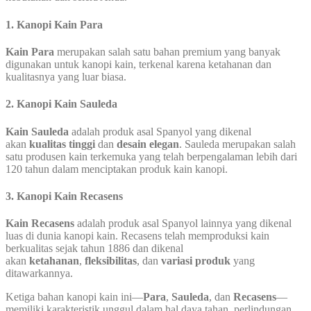
1.
Kanopi Kain Para
Kain Para
merupakan salah satu bahan premium yang banyak
digunakan untuk kanopi kain, terkenal karena ketahanan dan
kualitasnya yang luar biasa.
2.
Kanopi Kain Sauleda
Kain Sauleda
adalah produk asal Spanyol yang dikenal
akan
kualitas tinggi
dan
desain elegan
. Sauleda merupakan salah
satu produsen kain terkemuka yang telah berpengalaman lebih dari
120 tahun dalam menciptakan produk kain kanopi.
3.
Kanopi Kain Recasens
Kain Recasens
adalah produk asal Spanyol lainnya yang dikenal
luas di dunia kanopi kain. Recasens telah memproduksi kain
berkualitas sejak tahun 1886 dan dikenal
akan
ketahanan
,
fleksibilitas
, dan
variasi produk
yang
ditawarkannya.
Ketiga bahan kanopi kain ini—
Para
,
Sauleda
, dan
Recasens
—
memiliki karakteristik unggul dalam hal daya tahan, perlindungan