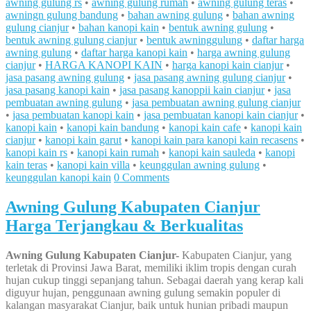
awning gulung rs
•
awning gulung rumah
•
awning gulung teras
•
awningn gulung bandung
•
bahan awning gulung
•
bahan awning
gulung cianjur
•
bahan kanopi kain
•
bentuk awning gulung
•
bentuk awning gulung cianjur
•
bentuk awninggulung
•
daftar harga
awning gulung
•
daftar harga kanopi kain
•
harga awning gulung
cianjur
•
HARGA KANOPI KAIN
•
harga kanopi kain cianjur
•
jasa pasang awning gulung
•
jasa pasang awning gulung cianjur
•
jasa pasang kanopi kain
•
jasa pasang kanoppii kain cianjur
•
jasa
pembuatan awning gulung
•
jasa pembuatan awning gulung cianjur
•
jasa pembuatan kanopi kain
•
jasa pembuatan kanopi kain cianjur
•
kanopi kain
•
kanopi kain bandung
•
kanopi kain cafe
•
kanopi kain
cianjur
•
kanopi kain garut
•
kanopi kain para kanopi kain recasens
•
kanopi kain rs
•
kanopi kain rumah
•
kanopi kain sauleda
•
kanopi
kain teras
•
kanopi kain villa
•
keunggulan awning gulung
•
keunggulan kanopi kain
0 Comments
Awning Gulung Kabupaten Cianjur
Harga Terjangkau & Berkualitas
Awning Gulung Kabupaten Cianjur-
Kabupaten Cianjur, yang
terletak di Provinsi Jawa Barat, memiliki iklim tropis dengan curah
hujan cukup tinggi sepanjang tahun. Sebagai daerah yang kerap kali
diguyur hujan, penggunaan awning gulung semakin populer di
kalangan masyarakat Cianjur, baik untuk hunian pribadi maupun