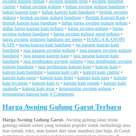
awning gulung rumah
•
awning gulung teras
•
awning gulunng
cianjur
•
bahan awning gulung
•
bahan awning gulung bandung
•
bahan kanopi kain
•
bahan kanopi kain bandung
•
bentuk awning
gulung
•
bentuk awning gulung bandung
•
Bentuk Kanopi Kain
•
bentuk kanopi kain bandung
•
daftar harga awning gulung terkini
•
daftar harga kanopi kain terbaru
•
harga awning gulung
•
harga
awning gulung bandung
•
harga awning gulung garut terbaru
•
harga awning gulunng bandung per meter
•
HARGA KANOPI
KAIN
•
harga kanopi kain bandung
•
jas pasang kanopi kain
bandung
•
jasa pasang awning gulung
•
jasa pasang awning gulung
bandung
•
jasa pasang kanopi kain
•
jasa pasang kanopi kain
bandung
•
jasa pembuatan awning gulung
•
jasa pembuatan awning
gulung bandung
•
jasa pembuatan kanopi kain
•
kanopi kain
•
kanopi kain bandung
•
kanopi kain cafe
•
kanopi kain cianjur
•
kanopi kain garut
•
kanopi kain hotel
•
kanopi kain para
•
kanopi
kain recasens
•
kanopi kain rs
•
kanopi kain rumah
•
kanopi kain
saukeda
•
kanopi kain teras
•
keunggulan awning gulung
•
keunggulan kanopi kain
0 Comments
Harga Awning Gulung Garut Terbaru
Harga Awning Gulung Garut-
Awning gulung (atau tenda
gulung) adalah solusi yang semakin populer untuk melindungi area
luar rumah, toko, atau kantor dari sinar matahari dan huja, di Garut