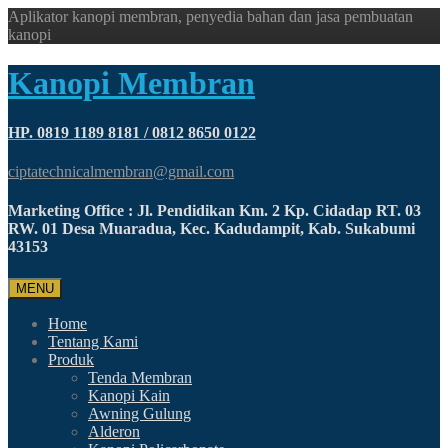
Aplikator kanopi membran, penyedia bahan dan jasa pembuatan
kanopi
Kanopi Membran
HP. 0819 1189 8181 / 0812 8650 0122
ciptatechnicalmembran@gmail.com
Marketing Office : Jl. Pendidikan Km. 2 Kp. Cidadap RT. 03
RW. 01 Desa Muaradua, Kec. Kadudampit, Kab. Sukabumi
43153
MENU
Home
Tentang Kami
Produk
Tenda Membran
Kanopi Kain
Awning Gulung
Alderon