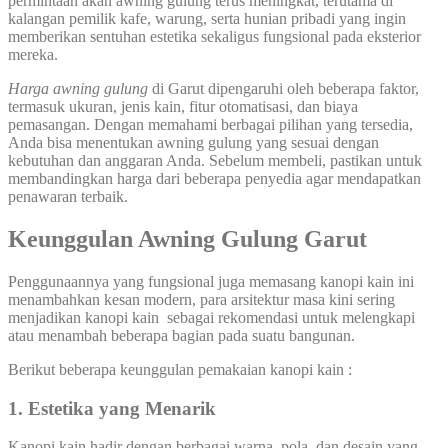
permintaan akan awning gulung terus meningkat, terutama di
kalangan pemilik kafe, warung, serta hunian pribadi yang ingin
memberikan sentuhan estetika sekaligus fungsional pada eksterior
mereka.
Harga awning gulung
di Garut dipengaruhi oleh beberapa faktor,
termasuk ukuran, jenis kain, fitur otomatisasi, dan biaya
pemasangan. Dengan memahami berbagai pilihan yang tersedia,
Anda bisa menentukan awning gulung yang sesuai dengan
kebutuhan dan anggaran Anda. Sebelum membeli, pastikan untuk
membandingkan harga dari beberapa penyedia agar mendapatkan
penawaran terbaik.
Keunggulan Awning Gulung Garut
Penggunaannya yang fungsional juga memasang kanopi kain ini
menambahkan kesan modern, para arsitektur masa kini sering
menjadikan kanopi kain sebagai rekomendasi untuk melengkapi
atau menambah beberapa bagian pada suatu bangunan.
Berikut beberapa keunggulan pemakaian kanopi kain :
1. Estetika yang Menarik
Kanopi kain hadir dengan berbagai warna, pola, dan desain yang