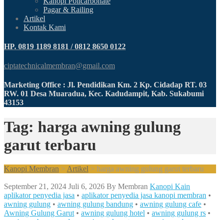
Kanopi Policarbonate
Pagar & Railing
Artikel
Kontak Kami
HP. 0819 1189 8181 / 0812 8650 0122
ciptatechnicalmembran@gmail.com
Marketing Office : Jl. Pendidikan Km. 2 Kp. Cidadap RT. 03
RW. 01 Desa Muaradua, Kec. Kadudampit, Kab. Sukabumi
43153
Tag: harga awning gulung
garut terbaru
Kanopi Membran
>
Artikel
>
harga awning gulung garut terbaru
September 21, 2024
Juli 6, 2026
By
Membran
Kanopi Kain
aplikator penyedia jasa
•
aplikator penyedia jasa kanopi membran
•
awning gulung
•
awning gulung bandung
•
awning gulung cafe
•
Awning Gulung Garut
•
awning gulung hotel
•
awning gulung rs
•