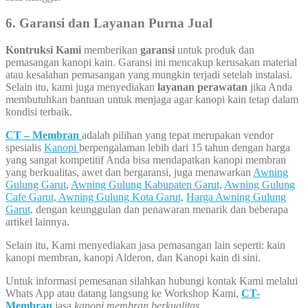
6. Garansi dan Layanan Purna Jual
Kontruksi Kami
memberikan
garansi
untuk produk dan
pemasangan kanopi kain. Garansi ini mencakup kerusakan material
atau kesalahan pemasangan yang mungkin terjadi setelah instalasi.
Selain itu, kami juga menyediakan
layanan perawatan
jika Anda
membutuhkan bantuan untuk menjaga agar kanopi kain tetap dalam
kondisi terbaik.
CT – Membran
adalah pilihan yang tepat merupakan vendor
spesialis
Kanopi
berpengalaman lebih dari 15 tahun dengan harga
yang sangat kompetitif Anda bisa mendapatkan kanopi membran
yang berkualitas, awet dan bergaransi, juga menawarkan
Awning
Gulung Garut
,
Awning Gulung Kabupaten Garut,
Awning Gulung
Cafe Garut,
Awning Gulung Kota Garut,
Harga Awning Gulung
Garut,
dengan keunggulan dan penawaran menarik dan beberapa
artikel lainnya.
Selain itu, Kami menyediakan jasa pemasangan lain seperti: kain
kanopi membran, kanopi Alderon, dan Kanopi kain di sini.
Untuk informasi pemesanan silahkan hubungi kontak Kami melalui
Whats App atau datang langsung ke Workshop Kami,
CT-
Membran
jasa
kanopi membran berkualitas
.