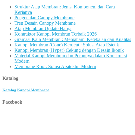
Struktur Atap Membran: Jenis, Komponen, dan Cara
Kerjanya
Pengenalan Canopy Membrane
Tren Desain Canopy Membrane
Atap Membran Update Harga
Kontraktor Kanopi Membran Terbaik 2026
Gramasi Kain Membran : Memahami Ketebalan dan Kualitas
Kanopi Membran (Cone) Kerucut : Solusi Atap Estetik
Kanopi Membran (Hyper) Cekung dengan Desain Ikonik
Material Kanopi Membran dan Perannya dalam Konstruksi
Modern
Membrane Roof: Solusi Arsitektur Modern
Katalog
Katalog Kanopi Membrane
Facebook