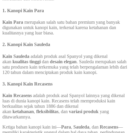
1.
Kanopi Kain Para
Kain Para
merupakan salah satu bahan premium yang banyak
digunakan untuk kanopi kain, terkenal karena ketahanan dan
kualitasnya yang luar biasa.
2.
Kanopi Kain Sauleda
Kain Sauleda
adalah produk asal Spanyol yang dikenal
akan
kualitas tinggi
dan
desain elegan
. Sauleda merupakan salah
satu produsen kain terkemuka yang telah berpengalaman lebih dari
120 tahun dalam menciptakan produk kain kanopi.
3.
Kanopi Kain Recasens
Kain Recasens
adalah produk asal Spanyol lainnya yang dikenal
luas di dunia kanopi kain. Recasens telah memproduksi kain
berkualitas sejak tahun 1886 dan dikenal
akan
ketahanan
,
fleksibilitas
, dan
variasi produk
yang
ditawarkannya.
Ketiga bahan kanopi kain ini—
Para
,
Sauleda
, dan
Recasens
—
memiliki karakteristik unggul dalam hal daya tahan, perlindungan