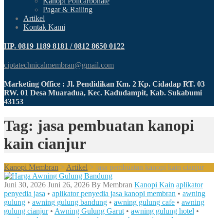
Kanopi Policarbonate
Pagar & Railing
Artikel
Kontak Kami
HP. 0819 1189 8181 / 0812 8650 0122
ciptatechnicalmembran@gmail.com
Marketing Office : Jl. Pendidikan Km. 2 Kp. Cidadap RT. 03
RW. 01 Desa Muaradua, Kec. Kadudampit, Kab. Sukabumi
43153
Tag: jasa pembuatan kanopi
kain cianjur
Kanopi Membran
>
Artikel
>
jasa pembuatan kanopi kain cianjur
Juni 30, 2026
Juni 26, 2026
By
Membran
Kanopi Kain
aplikator
penyedia jasa
•
aplikator penyedia jasa kanopi membran
•
awning
gulung
•
awning gulung bandung
•
awning gulung cafe
•
awning
gulung cianjur
•
Awning Gulung Garut
•
awning gulung hotel
•