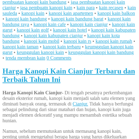
pembuatan kanopi kain bandung
•
jasa pembuatan kanopi kain
cianjur
•
jasa pembuatn kanopi kain
•
kain para
•
kain recasen
•
kain
sauleda
•
kanopi kain
•
kanopi kain apartemen
•
kanopi kain balkon
•
kanopi kain bandung
•
kanopi kain bandung barat
•
kanopi kain
bandung raya
•
kanopi kain cafe
•
kanopi kain cianjur
•
kanopi kain
garut
•
kanopi kain golf
•
kanopi kain hotel
•
kanopi kain kabupaten
bandung
•
kanopi kain kabupaten cianjur
•
kanopi kain kota
bandung
•
kanopi kain mobil
•
kanopi kain rs
•
kanopi kain rumah
•
kanopi kain taman
•
kanopi kain terbaru
•
keumggulan kanopi kain
garut
•
keunggulan kanopi kain
•
keunggulan kanopi kain bandung
•
tenda membran kain
0 Comments
Harga Kanopi Kain Cianjur Terbaru dan
Terbaik Tahun Ini
Harga Kanopi Kain Cianjur-
Di tengah pesatnya perkembangan
desain eksterior rumah, kanopi kain menjadi salah satu elemen yang
diminati banyak orang, termasuk di
Cianjur.
Tidak hanya berfungsi
sebagai pelindung dari sinar matahari dan hujan, kanopi kain juga
menjadi elemen dekoratif yang mampu menambah estetika sebuah
hunian.
Namun, sebelum memutuskan untuk memasang kanopi kain,
penting untuk mengetahui berapa harga yang harus dikeluarkan