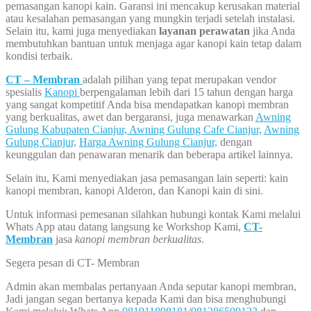
pemasangan kanopi kain. Garansi ini mencakup kerusakan material
atau kesalahan pemasangan yang mungkin terjadi setelah instalasi.
Selain itu, kami juga menyediakan
layanan perawatan
jika Anda
membutuhkan bantuan untuk menjaga agar kanopi kain tetap dalam
kondisi terbaik.
CT – Membran
adalah pilihan yang tepat merupakan vendor
spesialis
Kanopi
berpengalaman lebih dari 15 tahun dengan harga
yang sangat kompetitif Anda bisa mendapatkan kanopi membran
yang berkualitas, awet dan bergaransi, juga menawarkan
Awning
Gulung Kabupaten Cianjur,
Awning Gulung Cafe Cianjur,
Awning
Gulung Cianjur,
Harga Awning Gulung Cianjur,
dengan
keunggulan dan penawaran menarik dan beberapa artikel lainnya.
Selain itu, Kami menyediakan jasa pemasangan lain seperti: kain
kanopi membran, kanopi Alderon, dan Kanopi kain di sini.
Untuk informasi pemesanan silahkan hubungi kontak Kami melalui
Whats App atau datang langsung ke Workshop Kami,
CT-
Membran
jasa
kanopi membran berkualitas
.
Segera pesan di CT- Membran
Admin akan membalas pertanyaan Anda seputar kanopi membran,
Jadi jangan segan bertanya kepada Kami dan bisa menghubungi