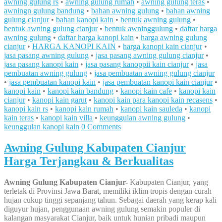
awning gulung rs
•
awning gulung rumah
•
awning gulung teras
•
awningn gulung bandung
•
bahan awning gulung
•
bahan awning
gulung cianjur
•
bahan kanopi kain
•
bentuk awning gulung
•
bentuk awning gulung cianjur
•
bentuk awninggulung
•
daftar harga
awning gulung
•
daftar harga kanopi kain
•
harga awning gulung
cianjur
•
HARGA KANOPI KAIN
•
harga kanopi kain cianjur
•
jasa pasang awning gulung
•
jasa pasang awning gulung cianjur
•
jasa pasang kanopi kain
•
jasa pasang kanoppii kain cianjur
•
jasa
pembuatan awning gulung
•
jasa pembuatan awning gulung cianjur
•
jasa pembuatan kanopi kain
•
jasa pembuatan kanopi kain cianjur
•
kanopi kain
•
kanopi kain bandung
•
kanopi kain cafe
•
kanopi kain
cianjur
•
kanopi kain garut
•
kanopi kain para kanopi kain recasens
•
kanopi kain rs
•
kanopi kain rumah
•
kanopi kain sauleda
•
kanopi
kain teras
•
kanopi kain villa
•
keunggulan awning gulung
•
keunggulan kanopi kain
0 Comments
Awning Gulung Kabupaten Cianjur
Harga Terjangkau & Berkualitas
Awning Gulung Kabupaten Cianjur-
Kabupaten Cianjur, yang
terletak di Provinsi Jawa Barat, memiliki iklim tropis dengan curah
hujan cukup tinggi sepanjang tahun. Sebagai daerah yang kerap kali
diguyur hujan, penggunaan awning gulung semakin populer di
kalangan masyarakat Cianjur, baik untuk hunian pribadi maupun