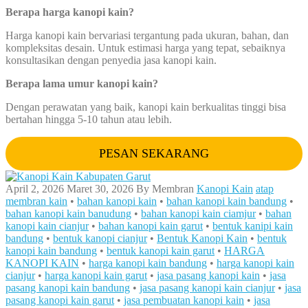
Berapa harga kanopi kain?
Harga kanopi kain bervariasi tergantung pada ukuran, bahan, dan
kompleksitas desain. Untuk estimasi harga yang tepat, sebaiknya
konsultasikan dengan penyedia jasa kanopi kain.
Berapa lama umur kanopi kain?
Dengan perawatan yang baik, kanopi kain berkualitas tinggi bisa
bertahan hingga 5-10 tahun atau lebih.
PESAN SEKARANG
April 2, 2026
Maret 30, 2026
By
Membran
Kanopi Kain
atap
membran kain
•
bahan kanopi kain
•
bahan kanopi kain bandung
•
bahan kanopi kain banudung
•
bahan kanopi kain ciamjur
•
bahan
kanopi kain cianjur
•
bahan kanopi kain garut
•
bentuk kanipi kain
bandung
•
bentuk kanopi cianjur
•
Bentuk Kanopi Kain
•
bentuk
kanopi kain bandung
•
bentuk kanopi kain garut
•
HARGA
KANOPI KAIN
•
harga kanopi kain bandung
•
harga kanopi kain
cianjur
•
harga kanopi kain garut
•
jasa pasang kanopi kain
•
jasa
pasang kanopi kain bandung
•
jasa pasang kanopi kain cianjur
•
jasa
pasang kanopi kain garut
•
jasa pembuatan kanopi kain
•
jasa