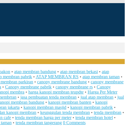
bakon
•
atap membran bandung
•
atap membran bekasi
•
atap
ap membran pabrik
•
ATAP MEMBRAN RS
•
atap membran taman
•
 membran parkiran
•
canopy membrane bandung
•
canopy membrane
a
•
Canopy membrane pabrik
•
canopy membrane rs
•
Canopy
anopi membra
•
harga kanopi membran teupdte
•
Harga Per Meter
 membrran
•
jasa pembuatan tenda membran
•
jual atap membran
•
jual
anopi membran bandung
•
kanopi membran banten
•
kanopi
an jakarta
•
kanopi membran masjid
•
kanopi membran pabrik
•
lan kanopi membran
•
keunggulan tenda membran
•
tenda membran
•
n cafe
•
tenda membran harga per meter
•
tenda membran hotel
•
 taman
•
tenda membran tangerang
0 Comments