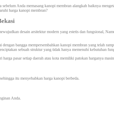
a sebelum Anda memasang kanopi membran alangkah baiknya mengetahu
garuhi harga kanopi membran?
ekasi
ewujudkan desain arsitektur modern yang estetis dan fungsional, Nam
ami dengan bangga mempersembahkan kanopi membran yang telah rampung
enciptakan sebuah struktur yang tidak hanya memenuhi kebutuhan fung
i harga pasar setiap daerah atau kota memiliki patokan harganya masin
 sehingga itu menyebabkan harga kanopi berbeda.
inginan Anda.