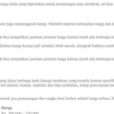
aga kerja yang diperlukan untuk pemasangan atap membran, ini bisa 
tor juga memengaruhi harga. Memilih material berkualitas tinggi dan
ak bisa menjadikan patokan penentu harga karena masih ada beberapa ha
inkan harga kanopi jadi semakin lebih murah, alangkah baiknya unt
ak bisa menjadikan patokan penentu harga karena masih ada beberapa ha
ng biaya berbagai jenis kanopi membran yang tersedia beserta spesifikas
l ukuran, bentuk, material, dan fitur tambahan, setiap jenis kanopi 
masuk jasa pemasangan dan rangka besi berikut adalah harga terbaru 2
Harga
Rp. 700.000 – 750.000