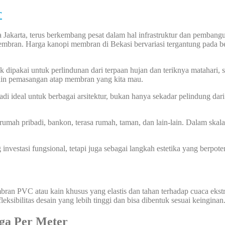
r
 Jakarta, terus berkembang pesat dalam hal infrastruktur dan pembangu
bran. Harga kanopi membran di Bekasi bervariasi tergantung pada ber
ipakai untuk perlindunan dari terpaan hujan dan teriknya matahari, se
esain pemasangan atap membran yang kita mau.
eal untuk berbagai arsitektur, bukan hanya sekadar pelindung dari 
i rumah pribadi, bankon, terasa rumah, taman, dan lain-lain. Dalam sk
 investasi fungsional, tetapi juga sebagai langkah estetika yang berpot
n PVC atau kain khusus yang elastis dan tahan terhadap cuaca ekstr
ksibilitas desain yang lebih tinggi dan bisa dibentuk sesuai keinginan
ga Per Meter