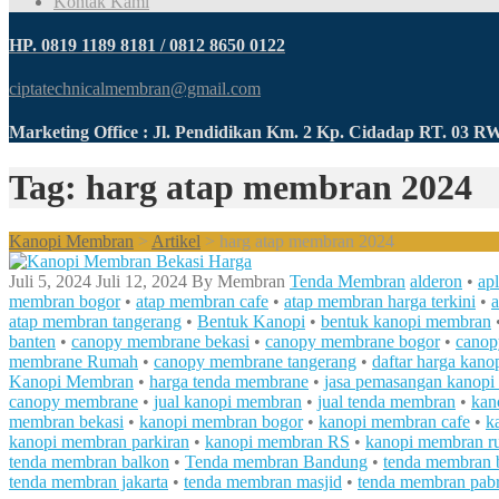
Kontak Kami
HP. 0819 1189 8181 / 0812 8650 0122
ciptatechnicalmembran@gmail.com
Marketing Office : Jl. Pendidikan Km. 2 Kp. Cidadap RT. 03 
Tag: harg atap membran 2024
Kanopi Membran
>
Artikel
>
harg atap membran 2024
Juli 5, 2024
Juli 12, 2024
By
Membran
Tenda Membran
alderon
•
ap
membran bogor
•
atap membran cafe
•
atap membran harga terkini
•
a
atap membran tangerang
•
Bentuk Kanopi
•
bentuk kanopi membran
banten
•
canopy membrane bekasi
•
canopy membrane bogor
•
canop
membrane Rumah
•
canopy membrane tangerang
•
daftar harga kano
Kanopi Membran
•
harga tenda membrane
•
jasa pemasangan kanop
canopy membrane
•
jual kanopi membran
•
jual tenda membran
•
kan
membran bekasi
•
kanopi membran bogor
•
kanopi membran cafe
•
k
kanopi membran parkiran
•
kanopi membran RS
•
kanopi membran r
tenda membran balkon
•
Tenda membran Bandung
•
tenda membran 
tenda membran jakarta
•
tenda membran masjid
•
tenda membran pabr