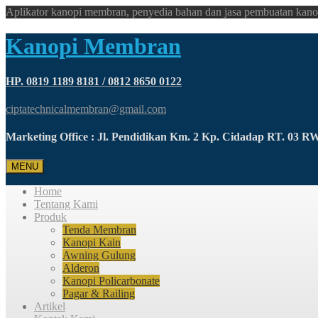
Aplikator kanopi membran, penyedia bahan dan jasa pembuatan kano
Kanopi Membran
HP. 0819 1189 8181 / 0812 8650 0122
ciptatechnicalmembran@gmail.com
Marketing Office : Jl. Pendidikan Km. 2 Kp. Cidadap RT. 03 
MENU
Home
Tentang Kami
Produk
Tenda Membran
Kanopi Kain
Awning Gulung
Alderon
Kanopi Policarbonate
Pagar & Railing
Artikel