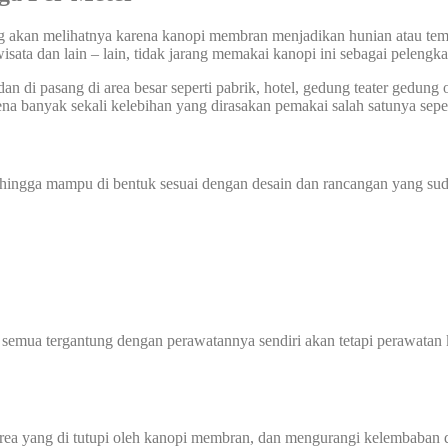
ang akan melihatnya karena kanopi membran menjadikan hunian atau tem
wisata dan lain – lain, tidak jarang memakai kanopi ini sebagai pelengk
dan di pasang di area besar seperti pabrik, hotel, gedung teater gedun
na banyak sekali kelebihan yang dirasakan pemakai salah satunya seper
sehingga mampu di bentuk sesuai dengan desain dan rancangan yang sud
 semua tergantung dengan perawatannya sendiri akan tetapi perawatan 
 yang di tutupi oleh kanopi membran, dan mengurangi kelembaban di