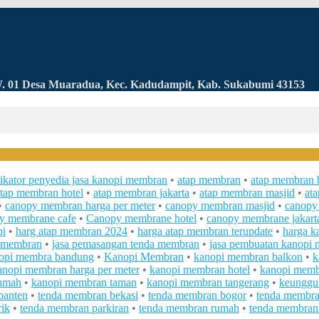
RW. 01 Desa Muaradua, Kec. Kadudampit, Kab. Sukabumi 43153
likator penyedia jasa kanopi membran
•
atap membran
•
atap membran 
tap membran hotel
•
atap membran jakarta
•
atap membran masjid
•
at
•
canopy membran harga per meter
•
canopy membran masjid
•
canopy
y membrane cafe
•
Canopy membrane hotel
•
canopy membrane jakart
pi
•
harg atap membran 2024
•
harga atap membran terupdate
•
harga k
i membran
•
jasa pemasangan tenda membran
•
jasa pembuatan kanopi
opi membra bandung
•
Kanopi Membran
•
kanopi membran balkon
•
k
anopi membran harga per meter
•
kanopi membran hotel
•
kanopi membr
umah
•
kanopi membran taman
•
kanopi membran tangerang
•
keunggu
banten
•
tenda membran bekasi
•
tenda membran bogor
•
tenda membra
ik
•
tenda membran parkiran
•
tenda membran rumah
•
tenda membran