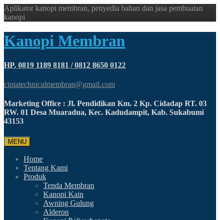
Aplikator kanopi membran, penyedia bahan dan jasa pembuatan
kanopi
Kanopi Membran
HP. 0819 1189 8181 / 0812 8650 0122
ciptatechnicalmembran@gmail.com
Marketing Office : Jl. Pendidikan Km. 2 Kp. Cidadap RT. 03
RW. 01 Desa Muaradua, Kec. Kadudampit, Kab. Sukabumi
43153
MENU
Home
Tentang Kami
Produk
Tenda Membran
Kanopi Kain
Awning Gulung
Alderon