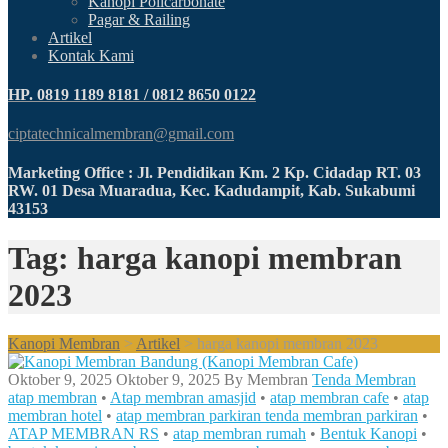
Kanopi Policarbonate
Pagar & Railing
Artikel
Kontak Kami
HP. 0819 1189 8181 / 0812 8650 0122
ciptatechnicalmembran@gmail.com
Marketing Office : Jl. Pendidikan Km. 2 Kp. Cidadap RT. 03
RW. 01 Desa Muaradua, Kec. Kadudampit, Kab. Sukabumi
43153
Tag: harga kanopi membran
2023
Kanopi Membran
>
Artikel
>
harga kanopi membran 2023
Oktober 9, 2025
Oktober 9, 2025
By
Membran
Tenda Membran
atap membran
•
Atap membran amasjid
•
atap membran cafe
•
atap
membran hotel
•
atap membran parkiran tenda membran parkiran
•
ATAP MEMBRAN RS
•
atap membran rumah
•
Bentuk Kanopi
•