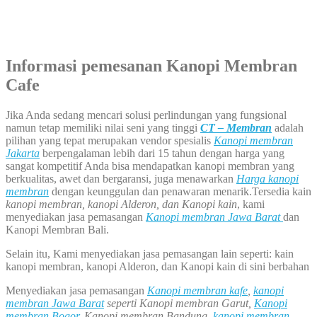
Informasi pemesanan Kanopi Membran
Cafe
Jika Anda sedang mencari solusi perlindungan yang fungsional
namun tetap memiliki nilai seni yang tinggi
CT – Membran
adalah
pilihan yang tepat merupakan vendor spesialis
Kanopi membran
Jakarta
berpengalaman lebih dari 15 tahun dengan harga yang
sangat kompetitif Anda bisa mendapatkan kanopi membran yang
berkualitas, awet dan bergaransi, juga menawarkan
Harga kanopi
membran
dengan keunggulan dan penawaran menarik.Tersedia kain
kanopi membran, kanopi Alderon, dan Kanopi kain
, kami
menyediakan jasa pemasangan
Kanopi membran Jawa Barat
dan
Kanopi Membran Bali.
Selain itu, Kami menyediakan jasa pemasangan lain seperti: kain
kanopi membran, kanopi Alderon, dan Kanopi kain di sini berbahan
Menyediakan jasa pemasangan
Kanopi membran kafe
,
kanopi
membran Jawa Barat
seperti Kanopi membran Garut,
Kanopi
membran Bogor,
Kanopi membran Bandung,
kanopi membran