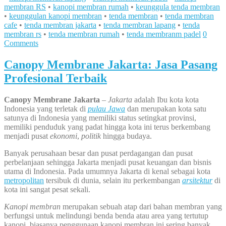
membran RS
•
kanopi membran rumah
•
keunggula tenda membran
•
keunggulan kanopi membran
•
tenda membran
•
tenda membran
cafe
•
tenda membran jakarta
•
tenda membran lapang
•
tenda
membran rs
•
tenda membran rumah
•
tenda membranm padel
0
Comments
Canopy Membrane Jakarta: Jasa Pasang
Profesional Terbaik
Canopy Membrane Jakarta
–
Jakarta
adalah Ibu kota kota
Indonesia yang terletak di
pulau Jawa
dan merupakan kota satu
satunya di Indonesia yang memiliki status setingkat provinsi,
memiliki penduduk yang padat hingga kota ini terus berkembang
menjadi pusat
ekonomi
,
politik
hingga budaya.
Banyak perusahaan besar dan pusat perdagangan dan pusat
perbelanjaan sehingga Jakarta menjadi pusat keuangan dan bisnis
utama di Indonesia. Pada umumnya Jakarta di kenal sebagai kota
metropolitan
tersibuk di dunia, selain itu perkembangan
arsitektur
di
kota ini sangat pesat sekali.
Kanopi membran
merupakan sebuah atap dari bahan membran yang
berfungsi untuk melindungi benda benda atau area yang tertutup
kanopi, biasanya penggunaan kanopi membran ini sering banyak