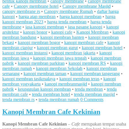
bentuk kanopi membran
•
canopy membrane
•
canopy membrane
cafe
•
Canopy membrane hotel
•
Canopy membrane Masjid
•
canopy membrane rs
•
Canopy membrane Rumah
•
daftar harga
kanopi
•
harga atap membran
•
harga kanopi membran
•
harga
kanopi membran 2023
•
harga tenda membran
•
harga tenda
membrane
•
jasa kanopi membran
•
jasa pasang kanopi
•
kanopi
arsitektur
•
kanopi bogor
•
kanopi cafe
•
Kanopi Membran
•
kanopi
membran bandung
•
kanopi membran banten
•
kanopi membran
bekasi
•
kanopi membran bogor
•
kanopi membran cafe
•
kanopi
membran cianjur
•
kanopi membran garut
•
kanopi membran hotel
•
kanopi membran instansi
•
kanopi membran jakarta
•
kanopi
membran jawa
•
kanopi membran jawa tengah
•
kanopi membran
pabrik
•
kanopi membran parkiran
•
kanopi membran RS
•
kanopi
membran rumah
•
kanopi membran Sekolah
•
kanopi membran
semarang
•
kanopi membran taman
•
kanopi membran tangerang
•
kanopi membran tasikmalaya
•
kanopi membran teras
•
kanopi
membran yogyakarta
•
kanopi membranmasjid
•
kanopi mrmbran
pabrik
•
keunggulan kanopi membran
•
tenda membran
•
tenda
membran cafe
•
tenda membran hotel
•
tenda membran masjid
•
tenda membran rs
•
tenda membran rumah
0 Comments
Kanopi Membran Cafe Kekinian
Kanopi Membran Cafe Kekinian
–
Cafe
merupakan tempat usaha