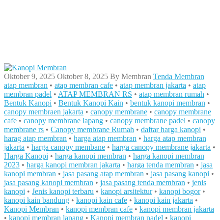
Oktober 9, 2025
Oktober 8, 2025
By
Membran
Tenda Membran
atap membran
•
atap membran cafe
•
atap membran jakarta
•
atap
membran padel
•
ATAP MEMBRAN RS
•
atap membran rumah
•
Bentuk Kanopi
•
Bentuk Kanopi Kain
•
bentuk kanopi membran
•
canopy membraen jakarta
•
canopy membrane
•
canopy membrane
cafe
•
canopy membrane lapang
•
canopy membrane padel
•
canopy
membrane rs
•
Canopy membrane Rumah
•
daftar harga kanopi
•
harag atap membran
•
harga atap membran
•
harga atap membran
jakarta
•
harga canopy membane
•
harga canopy membrane jakarta
•
Harga Kanopi
•
harga kanopi membran
•
harga kanopi membran
2023
•
harga kanopi membran jakarta
•
harga tenda membran
•
jasa
kanopi membran
•
jasa pasang atap membran
•
jasa pasang kanopi
•
jasa pasang kanopi membran
•
jasa pasang tenda membran
•
jenis
kanopi
•
Jenis kanopi terbaru
•
kanopi arsitektur
•
kanopi bogor
•
kanopi kain bandung
•
kanopi kain cafe
•
kanopi kain jakarta
•
Kanopi Membran
•
kanopi membran cafe
•
kanopi membran jakarta
•
kanopi membran lapang
•
Kanopi membran padel
•
kanopi