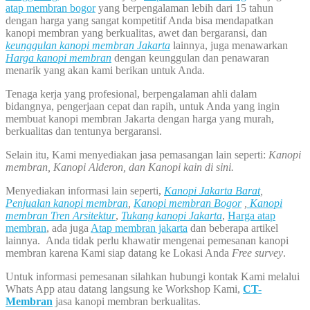
atap membran bogor
yang berpengalaman lebih dari 15 tahun
dengan harga yang sangat kompetitif Anda bisa mendapatkan
kanopi membran yang berkualitas, awet dan bergaransi, dan
keunggulan kanopi membran Jakarta
lainnya, juga menawarkan
Harga kanopi membran
dengan keunggulan dan penawaran
menarik yang akan kami berikan untuk Anda.
Tenaga kerja yang profesional, berpengalaman ahli dalam
bidangnya, pengerjaan cepat dan rapih, untuk Anda yang ingin
membuat kanopi membran Jakarta dengan harga yang murah,
berkualitas dan tentunya bergaransi.
Selain itu, Kami menyediakan jasa pemasangan lain seperti:
Kanopi
membran, Kanopi Alderon, dan Kanopi kain di sini.
Menyediakan informasi lain seperti,
Kanopi Jakarta Barat
,
Penjualan kanopi membran
,
Kanopi membran Bogor
,
Kanopi
membran Tren Arsitektur
,
Tukang kanopi Jakarta
,
Harga atap
membran
, ada juga
Atap membran jakarta
dan beberapa artikel
lainnya. Anda tidak perlu khawatir mengenai pemesanan kanopi
membran karena Kami siap datang ke Lokasi Anda
Free survey
.
Untuk informasi pemesanan silahkan hubungi kontak Kami melalui
Whats App atau datang langsung ke Workshop Kami,
CT-
Membran
jasa kanopi membran berkualitas.