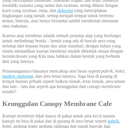
yang menyajikan minuman, makanan ringan, dan kopi, biasanya
memiliki suasana yang santai dan nyaman, sering dihiasi dengan
kursi yang nyaman, meja, dan
dekorasi
yang menciptakan
lingkungan yang ramah, sering menjadi tempat untuk bertemu
teman, bekerja, atau hanya bersantai sambil menikmati minuman
atau makanan.
Karena atap membran adalah sebuah penutup atap yang berfungsi
untuk melindungi benda – benda yang ada di bawah area yang
tertutup dari terpaan hujan dan sinar matahari, dengan bahan yang
elastis menjadikan kanopi membran mudah dibentuk sesuai dengan
bentuk/desain yang Kita mau bahkan dalam bentuk yang berbeda
dari yang lainnya.
Pemasangannya biasanya mencakup area besar seperti
pabrik, hotel,
stadion olahraga
, dan area besar lainnya. Juga bisa di pasang di
tempat hunian pribadi seperti balkon rumah, teras rumah, area taman
dan lain – lain dan seperti apa keunggulan dari
canopy membrane
sendiri?
Keunggulan Canopy Membrane Cafe
Kanopi membran
tidak hanya di pakai untuk area kecil namun
kanopi ini bisa di pakai dan di pasang di area besar seperti
pabrik
,
hotel, gedung teater gedung olahraga dan masih banyak lagi