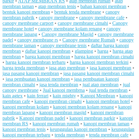
parkir
•
ATAP MEMBRAN RS
•
atap membran rumah
•
atap
membran taman
•
atap membran tenis
•
bahan kanopi membran
•
bentuk kanopi membran
•
bentuk tenda membrane
•
canopy
membran pabrik
•
canopy membrane
•
canopy membrane cafe
•
canopy membrane carport
•
canopy membrane cimahi
•
Canopy
membrane hotel
•
canopy membrane kolam renang
•
canopy
membrane lapang
•
Canopy membrane Masjid
•
canopy membrane
padel
•
canopy membrane rs
•
Canopy membrane Rumah
•
canopy
membrane taman
•
canopy membrane tenis
•
daftar harga kanopi
membran
•
daftar kanopi membran
•
glamping
•
harga
•
harga atap
membran
•
harga kanopi membran
•
harga kanopi membran cimahi
•
harga kanopi membran terbaru
•
harga kanopi membran terkini
•
harga tenda membran
•
jasa atap membran
•
jasa kanopi membran
•
jasa pasang kanopi membran
•
jasa pasang kanopi membran cimahi
•
jasa pembuatan kanopi membran
•
jasa pembuatan kanopi
membran cimahi
•
jasa tenda membran
•
jual atap membran
•
jual
canopy membrane
•
Jual kanopi membrna
•
jual tenda membran
•
kain agtex
•
kain ferrari
•
kain mighty
•
Kanopi Membran
•
kanopi
membran cafe
•
kanopi membran cimahi
•
kanopi membran hotel
•
kanopi membran kolam
•
kanopi membran kolam renang
•
kanopi
membran lapang
•
kanopi membran masjid
•
kanopi membran
pabrik
•
Kanopi membran padel
•
kanopi membran parkir
•
kanopi
membran RS
•
kanopi membran rumah
•
kanopi membran taman
•
kanopi membran tenis
•
keunggulan kanopi membran
•
keunggulan
kanopi membran terbaru
•
tenda membran
•
tenda membran cafe
•