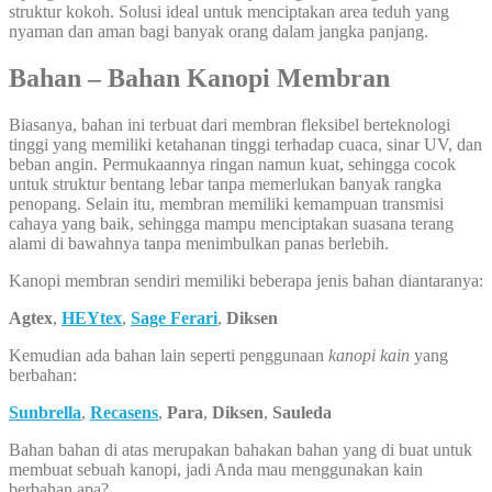
struktur kokoh. Solusi ideal untuk menciptakan area teduh yang
nyaman dan aman bagi banyak orang dalam jangka panjang.
Bahan – Bahan Kanopi Membran
Biasanya, bahan ini terbuat dari membran fleksibel berteknologi
tinggi yang memiliki ketahanan tinggi terhadap cuaca, sinar UV, dan
beban angin. Permukaannya ringan namun kuat, sehingga cocok
untuk struktur bentang lebar tanpa memerlukan banyak rangka
penopang. Selain itu, membran memiliki kemampuan transmisi
cahaya yang baik, sehingga mampu menciptakan suasana terang
alami di bawahnya tanpa menimbulkan panas berlebih.
Kanopi membran sendiri memiliki beberapa jenis bahan diantaranya:
Agtex
,
HEYtex
,
Sage Ferari
,
Diksen
Kemudian ada bahan lain seperti penggunaan
kanopi kain
yang
berbahan:
Sunbrella
,
Recasens
,
Para
,
Diksen
,
Sauleda
Bahan bahan di atas merupakan bahakan bahan yang di buat untuk
membuat sebuah kanopi, jadi Anda mau menggunakan kain
berbahan apa?