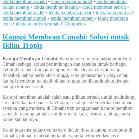
tenda membran cimahi
•
tenda membran hotel
•
tenda membran
kolam renang
•
tenda membran lapang
•
tenda membran pabrik
•
tenda membran padel
•
tenda membran parkir
•
tenda membran rs
•
tenda membran rumah
•
tenda membran taman
•
tenda membran
tenis
•
tenda memrban rumah
0 Comments
Kanopi Membran Cimahi: Solusi untuk
Iklim Tropis
Kanopi Membran Cimahi-
Kanopi membran semakin populer di
Cimahi sebagai solusi perlindungan dan estetika untuk berbagai
kebutuhan, baik hunian maupun bisnis. Dengan desain yang
fleksibel, bahan berkualitas tinggi, serta pemasangan yang cepat,
kanopi membran menjadi pilihan unggulan dibandingkan dengan
kanopi konvensional.
Kanopi membran adalah salah satu pilihan terbaik untuk melindungi
area terbuka dari panas dan hujan, sekaligus memberikan sentuhan
estetika yang modern, di Cimahi tren penggunaan kanopi membran
semakin meningkat baik untuk rumah, kafe, restoran, hingga area
komersial lainnya.
Kami juga mengulas tren terbaru dalam desain kanopi membran di
Cimahi, pilihan material berkualitas, serta rekomendasi jasa