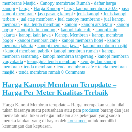
membrane Masjid
•
Canopy membrane Rumah
•
daftar harga
kanopi
•
harga
•
Harga Kanopi
•
harga kanopi membran 2023
•
jasa
kanopi membran
•
jasa pasang kanopi
•
jenis kanopi
•
Jenis kanopi
terbaru
•
jual atap membran
•
jual canopy membrane
•
jual kanopi
membran
•
jual tenda membran
•
kanopi
•
kanopi arsitektur
•
kanopi
bogor
•
kanopi kain bandung
•
kanopi kain cafe
•
kanopi kain
jakarta
•
kanopi kain jawa
•
Kanopi Membran
•
kanopi membran
bogor
•
kanopi membran cafe
•
kanopi membran hotel
•
kanopi
membran jakarta
•
kanopi membran jawa
•
kanopi membran masjid
•
kanopi membran pabrik
•
kanopi membran rumah
•
kanopi
membran semarang
•
kanopi membran tangerang
•
kanopi membran
yogyakarta
•
keunggula tenda membran
•
keunggulan kanopi
membran
•
tenda membran
•
tenda membran cafe
•
tenda membran
masjid
•
tenda membran rumah
0 Comments
Harga Kanopi Membran Terupdate –
Harga Per Meter Kualitas Terbaik
Harga Kanopi Membran terupdate – Harga merupakan suatu nilai
tukar, biasanya suatu perusahaan atau para
produsen
barang dan jasa
mematok nilai tukar sebagai imbalan atas pekerjaan yang sudah
mereka lalukan yang di bayar oleh
konsumen
untuk memiliki
keuntungan dan kepuasan.