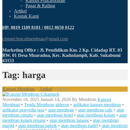
Kanopi Policarbonate
Pagar & Railing
Artikel
Kontak Kami
HP. 0819 1189 8181 / 0812 8650 0122
ciptatechnicalmembran@gmail.com
Marketing Office : Jl. Pendidikan Km. 2 Kp. Cidadap RT. 03
RW. 01 Desa Muaradua, Kec. Kadudampit, Kab. Sukabumi
43153
Tag: harga
Kanopi Membran
>
Artikel
>
harga
November 18, 2025
Januari 14, 2026
By
Membran
Kanopi
Membran
•
Tenda Membran
alderon
•
aplikator kanopi membran
•
aplikator penyedia jasa
•
atap membran
•
atap membran cafe
•
atap
membran cimahi
•
atap membran hotel
•
atap membran kolam
•
atap
membran kolam renang
•
atap membran lapang
•
atap membran
masjid
•
atap membran pabrik
•
atap membran padel
•
atap membran