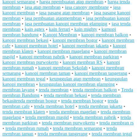
kanopi semarang
•
harga ppembuatan atap membran
•
harga tenda
membran
•
jasa atap membran
•
jasa canopy membrane
•
jasa
kanopi membran
•
jasa pasang atap membran
•
jasa pasang kanopi
membran
•
jasa pembuatan atapmembran
•
jasa pembuatan kanopi
membran
•
jasa pembuatan kanopi membran glamping
•
jasa tenda
membran
•
kain agtex
•
kain ferrari
•
kain mighty
•
kamopi
membran bandung
•
Kanopi Membran
•
kanopi membran balkon
•
kanopi membran bekasi
•
kanopi membran bogor
•
kanopi membran
cafe
•
kanopi membran hotel
•
kanopi membran jakarta
•
kanopi
membran klaten
•
kanopi membran magelang
•
kanopi membran
masjid
•
kanopi membran pabrik
•
kanopi membran parkiran
•
kanopi membran purwokerto
•
kanopi membran RS
•
kanopi
membran rumah
•
kanopi membran Sekolah
•
kanopi membran
semarang
•
kanopi membran taman
•
kanopi membran tangerang
•
kanopi membran tegal
•
keunggulan atap membran
•
keunggulan
kanopi membran
•
keunggulan kanopi membran glamping
•
membran layang
•
tenda membran
•
tenda membran balkon
•
Tenda
membran Bandung
•
tenda membran bekasi
•
tenda membran
bekasitenda membran bogor
•
tenda membran bogor
•
tenda
membran cafe
•
tenda membran hotel
•
tenda membran jakarta
•
tenda membran klaten
•
tenda membran magelan
•
tenda membran
magelang
•
tenda membran masjid
•
tenda membran pabrik
•
tenda
membran parkiran
•
tenda membran purwokerto
•
tenda membran rs
•
tenda membran rumah
•
tenda membran semarang
•
tenda
membran taman
•
tenda membran tangerang
•
tenda membran tegal