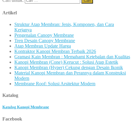
Cari untuk:
Artikel
Struktur Atap Membran: Jenis, Komponen, dan Cara
Kerjanya
Pengenalan Canopy Membrane
Tren Desain Canopy Membrane
Atap Membran Update Harga
Kontraktor Kanopi Membran Terbaik 2026
Gramasi Kain Membran : Memahami Ketebalan dan Kualitas
Kanopi Membran (Cone) Kerucut : Solusi Atap Estetik
Kanopi Membran (Hyper) Cekung dengan Desain Ikonik
Material Kanopi Membran dan Perannya dalam Konstruksi
Modern
Membrane Roof: Solusi Arsitektur Modern
Katalog
Katalog Kanopi Membrane
Facebook