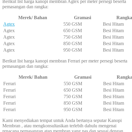
Berikut list harga kanopi membran Agtex per meter persegi beserta
pemasangan dan rangka:
Merek/ Bahan
Gramasi
Rangk
Agtex
550 GSM
Besi Hitam
Agtex
650 GSM
Besi Hitam
Agtex
750 GSM
Besi Hitam
Agtex
850 GSM
Besi Hitam
Agtex
950 GSM
Besi Hitam
Berikut list harga kanopi membran Ferrari per meter persegi beserta
pemasangan dan rangka:
Merek/ Bahan
Gramasi
Rangk
Ferrari
550 GSM
Besi Hitam
Ferrari
650 GSM
Besi Hitam
Ferrari
750 GSM
Besi Hitam
Ferrari
850 GSM
Besi Hitam
Ferrari
950 GSM
Besi Hitam
Kami menyediakan tempat untuk Anda bertanya seputar Kanopi
Membran , atau mengkonsultasikan terlebih dahulu mengenai
renacana pemasangan atap membran yang pas dan sesuai dengan