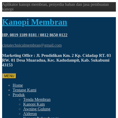
Aplikator kanopi membran, penyedia bahan dan jasa pembuatan
kanopi
Kanopi Membran
HP. 0819 1189 8181 / 0812 8650 0122
ciptatechnicalmembran@gmail.com
Marketing Office : Jl. Pendidikan Km. 2 Kp. Cidadap RT. 03
RW. 01 Desa Muaradua, Kec. Kadudampit, Kab. Sukabumi
43153
MENU
Home
Tentang Kami
Produk
Tenda Membran
Kanopi Kain
Awning Gulung
Alderon