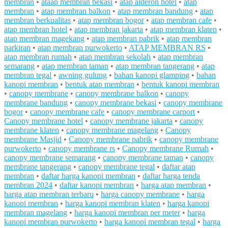
membran
•
ataap membran bekasi
•
atap alderon hotel
•
atap
membran
•
atap membran balkon
•
atap membran bandung
•
atap
membran berkualitas
•
atap membran bogor
•
atap membran cafe
•
atap membran hotel
•
atap membran jakarta
•
atap membran klaten
•
atap membran magekang
•
atap membran pabrik
•
atap membran
parkiran
•
atap membran purwokerto
•
ATAP MEMBRAN RS
•
atap membran rumah
•
atap membran sekolah
•
atap membran
semarang
•
atap membran taman
•
atap membran tangerang
•
atap
membran tegal
•
awning gulung
•
bahan kanopi glamping
•
bahan
kanopi membran
•
bentuk atap membran
•
bentuk kanopi membran
•
canopy membrane
•
canopy membrane balkon
•
canopy
membrane bandung
•
canopy membrane bekasi
•
canopy membrane
bogor
•
canopy membrane cafe
•
canopy membrane carport
•
Canopy membrane hotel
•
canopy membrane jakarta
•
canopy
membrane klaten
•
canopy membrane magelang
•
Canopy
membrane Masjid
•
Canopy membrane pabrik
•
canopy membrane
purwokerto
•
canopy membrane rs
•
Canopy membrane Rumah
•
canopy membrane semarang
•
canopy membrane taman
•
canopy
membrane tangerang
•
canopy membrane tegal
•
daftar atap
membran
•
daftar harga kanopi membran
•
daftar harga tenda
membran 2024
•
daftar kanopi membran
•
harga atap membran
•
harga atap membran terbaru
•
harga canopy membrane
•
harga
kanopi membran
•
harga kanopi membran klaten
•
harga kanopi
membran magelang
•
harga kanopi membran per meter
•
harga
kanopi membran purwokerto
•
harga kanopi membran tegal
•
harga