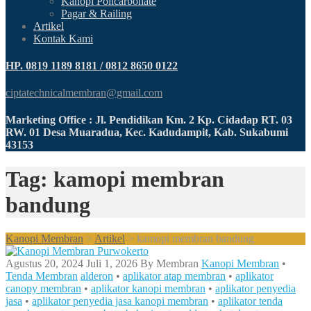
Kanopi Policarbonate
Pagar & Railing
Artikel
Kontak Kami
HP. 0819 1189 8181 / 0812 8650 0122
ciptatechnicalmembran@gmail.com
Marketing Office : Jl. Pendidikan Km. 2 Kp. Cidadap RT. 03
RW. 01 Desa Muaradua, Kec. Kadudampit, Kab. Sukabumi
43153
Tag: kamopi membran
bandung
Kanopi Membran
>
Artikel
>
kamopi membran bandung
Agustus 20, 2024
Juli 1, 2026
By
Membran
Kanopi Membran
•
Tenda Membran
alderon
•
aplikator atap membran
•
aplikator
canopy membran
•
aplikator kanopi membran
•
aplikator penyedia
jasa
•
aplikator penyedia jasa kanopi membran
•
aplikator tenda