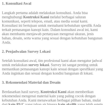
1.
Konsultasi Awal
Langkah pertama adalah melakukan konsultasi. Anda bisa
menghubungi
Kontruksi Kami
melalui berbagai saluran
komunikasi, seperti telepon, email, atau media sosial kami.
Konsultasi ini bertujuan untuk memahami kebutuhan spesifik Anda
terkait pemasangan kanopi kain. Dalam konsultasi awal ini, kami
akan membantu menjawab pertanyaan mengenai ukuran, jenis
bahan, desain, serta warna yang sesuai dengan kebutuhan bangunan
Anda.
2.
Penjadwalan Survey Lokasi
Setelah konsultasi awal, tim profesional kami akan mengatur jadwal
untuk melakukan
survey lokasi
. Survey ini sangat penting untuk
memastikan pemasangan kanopi kain sesuai dengan spesifikasi yang
Anda inginkan dan sesuai dengan kondisi bangunan di lokasi.
3.
Rekomendasi Material dan Desain
Berdasarkan hasil survey,
Kontruksi Kami
akan memberikan
rekomendasi mengenai material kain yang paling cocok dengan
kebutuhan Anda. Kami menawarkan berbagai pilihan bahan, mulai
dari
kain PVC
yang tahan air hingga
kain akrilik
yang lebih estetis