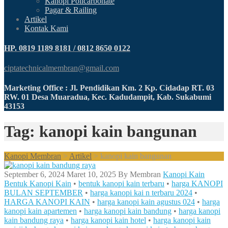
Kanopi Policarbonate
Pagar & Railing
Artikel
Kontak Kami
HP. 0819 1189 8181 / 0812 8650 0122
ciptatechnicalmembran@gmail.com
Marketing Office : Jl. Pendidikan Km. 2 Kp. Cidadap RT. 03
RW. 01 Desa Muaradua, Kec. Kadudampit, Kab. Sukabumi
43153
Tag: kanopi kain bangunan
Kanopi Membran
>
Artikel
>
kanopi kain bangunan
September 6, 2024
Maret 10, 2025
By
Membran
Kanopi Kain
Bentuk Kanopi Kain
•
bentuk kanopi kain terbaru
•
harga KANOPI
BULAN SEPTEMBER
•
harga kanopi kai n terbaru 2024
•
HARGA KANOPI KAIN
•
harga kanopi kain agustus 024
•
harga
kanopi kain apartemen
•
harga kanopi kain bandung
•
harga kanopi
kain bandung raya
•
harga kanopi kain hotel
•
harga kanopi kain