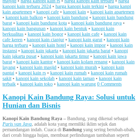
majsjid
•
harga kanopi kain rs
•
harga kanopi kain terbaru
•
harga
kanopi kain terbaru 2024
•
harga kanopi kain terkini
•
harga kanpi
kain apartemen
•
kanopi cafe
•
kanopi kain
•
kanopi kain apartemen
•
kanopi kain balkon
•
kanopi kain bandung
•
kanopi kain bandung
barat
•
kanopi kain bandung kota
•
kanopi kain bandung raya
•
kanopi kain bangunan
•
kanopi kain bentuk
•
kanopi kain
berkualitas
•
kanopi kain bogor
•
kanopi kain cafe
•
kanopi kain
cafe keren
•
kanopi kain cianjur
•
kanopi kain garut
•
kanopi kain
harga terbaru
•
kanopi kain hotel
•
kanopi kain impor
•
kanopi kain
instansi
•
kanopi kain jakarta
•
kanopi kain jakarta barat
•
kanopi
kain jakarta pusat
•
kanopi kain jakarta timur
•
kanopi kain jawa
barat
•
kanopi kain kantor
•
kanopi kain kolam renang
•
kanopi kain
layang
•
kanopi kain masjid
•
kanopi kain murah
•
kanopi kain
pantai
•
kanopi kain rs
•
kanopi kain rumah
•
kanopi kain rumah
sakit
•
kanopi kain sekolah
•
kanopi kain taman
•
kanopi kain
terbaik
•
kanopi kain toko
•
kanopi kain warung
0 Comments
Kanopi Kain Bandung Raya: Solusi untuk
Hunian dan Bisnis
Kanopi Kain Bandung Raya –
Bandung, yang dikenal sebagai
Paris van Java
, adalah kota yang memiliki iklim sejuk dan
pemandangan indah. Cuaca di
Bandung
yang sering berubah-ubah,
dari cerah hingga hujan, membuat perlindungan tambahan seperti