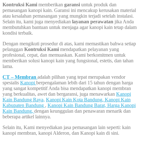
Kontruksi Kami
memberikan
garansi
untuk produk dan
pemasangan kanopi kain. Garansi ini mencakup kerusakan material
atau kesalahan pemasangan yang mungkin terjadi setelah instalasi.
Selain itu, kami juga menyediakan
layanan perawatan
jika Anda
membutuhkan bantuan untuk menjaga agar kanopi kain tetap dalam
kondisi terbaik.
Dengan mengikuti prosedur di atas, kami memastikan bahwa setiap
pelanggan
Kontruksi Kami
mendapatkan pelayanan yang
profesional, cepat, dan memuaskan. Kami berkomitmen untuk
memberikan solusi kanopi kain yang fungsional, estetis, dan tahan
lama.
CT – Membran
adalah pilihan yang tepat merupakan vendor
spesialis
Kanopi
berpengalaman lebih dari 15 tahun dengan harga
yang sangat kompetitif Anda bisa mendapatkan kanopi membran
yang berkualitas, awet dan bergaransi, juga menawarkan
Kanopi
Kain Bandung Raya,
Kanopi Kain Kota Bandung,
Kanopi Kain
Kabupaten Bandung
,
Kanopi Kain Bandung Barat,
Harga Kanopi
Kain Bandung,
dengan keunggulan dan penawaran menarik dan
beberapa artikel lainnya.
Selain itu, Kami menyediakan jasa pemasangan lain seperti: kain
kanopi membran, kanopi Alderon, dan Kanopi kain di sini.