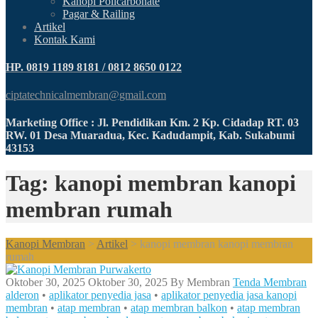
Kanopi Policarbonate
Pagar & Railing
Artikel
Kontak Kami
HP. 0819 1189 8181 / 0812 8650 0122
ciptatechnicalmembran@gmail.com
Marketing Office : Jl. Pendidikan Km. 2 Kp. Cidadap RT. 03
RW. 01 Desa Muaradua, Kec. Kadudampit, Kab. Sukabumi
43153
Tag: kanopi membran kanopi
membran rumah
Kanopi Membran
>
Artikel
>
kanopi membran kanopi membran
rumah
Oktober 30, 2025
Oktober 30, 2025
By
Membran
Tenda Membran
alderon
•
aplikator penyedia jasa
•
aplikator penyedia jasa kanopi
membran
•
atap membran
•
atap membran balkon
•
atap membran