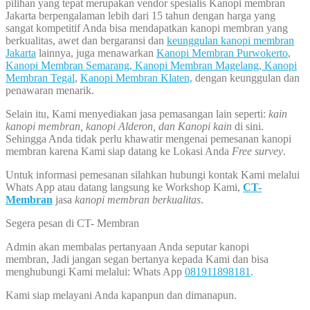
pilihan yang tepat merupakan vendor spesialis Kanopi membran
Jakarta berpengalaman lebih dari 15 tahun dengan harga yang
sangat kompetitif Anda bisa mendapatkan kanopi membran yang
berkualitas, awet dan bergaransi dan
keunggulan kanopi membran
Jakarta
lainnya, juga menawarkan
Kanopi Membran Purwokerto
,
Kanopi Membran Semarang,
Kanopi Membran Magelang,
Kanopi
Membran Tegal
,
Kanopi Membran Klaten,
dengan keunggulan dan
penawaran menarik.
Selain itu, Kami menyediakan jasa pemasangan lain seperti:
kain
kanopi membran, kanopi Alderon, dan Kanopi kain
di sini.
Sehingga Anda tidak perlu khawatir mengenai pemesanan kanopi
membran karena Kami siap datang ke Lokasi Anda
Free survey
.
Untuk informasi pemesanan silahkan hubungi kontak Kami melalui
Whats App atau datang langsung ke Workshop Kami,
CT-
Membran
jasa
kanopi membran berkualitas
.
Segera pesan di CT- Membran
Admin akan membalas pertanyaan Anda seputar kanopi
membran, Jadi jangan segan bertanya kepada Kami dan bisa
menghubungi Kami melalui: Whats App
081911898181
.
Kami siap melayani Anda kapanpun dan dimanapun.