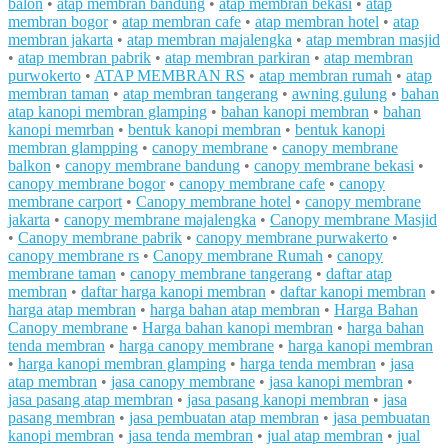
balon
•
atap membran bandung
•
atap membran bekasi
•
atap
membran bogor
•
atap membran cafe
•
atap membran hotel
•
atap
membran jakarta
•
atap membran majalengka
•
atap membran masjid
•
atap membran pabrik
•
atap membran parkiran
•
atap membran
purwokerto
•
ATAP MEMBRAN RS
•
atap membran rumah
•
atap
membran taman
•
atap membran tangerang
•
awning gulung
•
bahan
atap kanopi membran glamping
•
bahan kanopi membran
•
bahan
kanopi memrban
•
bentuk kanopi membran
•
bentuk kanopi
membran glampping
•
canopy membrane
•
canopy membrane
balkon
•
canopy membrane bandung
•
canopy membrane bekasi
•
canopy membrane bogor
•
canopy membrane cafe
•
canopy
membrane carport
•
Canopy membrane hotel
•
canopy membrane
jakarta
•
canopy membrane majalengka
•
Canopy membrane Masjid
•
Canopy membrane pabrik
•
canopy membrane purwakerto
•
canopy membrane rs
•
Canopy membrane Rumah
•
canopy
membrane taman
•
canopy membrane tangerang
•
daftar atap
membran
•
daftar harga kanopi membran
•
daftar kanopi membran
•
harga atap membran
•
harga bahan atap membran
•
Harga Bahan
Canopy membrane
•
Harga bahan kanopi membran
•
harga bahan
tenda membran
•
harga canopy membrane
•
harga kanopi membran
•
harga kanopi membran glamping
•
harga tenda membran
•
jasa
atap membran
•
jasa canopy membrane
•
jasa kanopi membran
•
jasa pasang atap membran
•
jasa pasang kanopi membran
•
jasa
pasang membran
•
jasa pembuatan atap membran
•
jasa pembuatan
kanopi membran
•
jasa tenda membran
•
jual atap membran
•
jual