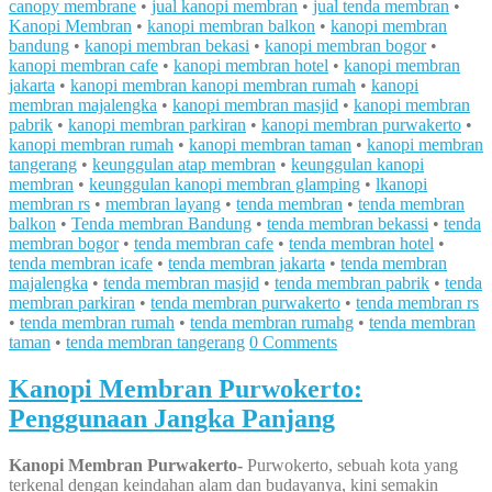
canopy membrane
•
jual kanopi membran
•
jual tenda membran
•
Kanopi Membran
•
kanopi membran balkon
•
kanopi membran
bandung
•
kanopi membran bekasi
•
kanopi membran bogor
•
kanopi membran cafe
•
kanopi membran hotel
•
kanopi membran
jakarta
•
kanopi membran kanopi membran rumah
•
kanopi
membran majalengka
•
kanopi membran masjid
•
kanopi membran
pabrik
•
kanopi membran parkiran
•
kanopi membran purwakerto
•
kanopi membran rumah
•
kanopi membran taman
•
kanopi membran
tangerang
•
keunggulan atap membran
•
keunggulan kanopi
membran
•
keunggulan kanopi membran glamping
•
lkanopi
membran rs
•
membran layang
•
tenda membran
•
tenda membran
balkon
•
Tenda membran Bandung
•
tenda membran bekassi
•
tenda
membran bogor
•
tenda membran cafe
•
tenda membran hotel
•
tenda membran icafe
•
tenda membran jakarta
•
tenda membran
majalengka
•
tenda membran masjid
•
tenda membran pabrik
•
tenda
membran parkiran
•
tenda membran purwakerto
•
tenda membran rs
•
tenda membran rumah
•
tenda membran rumahg
•
tenda membran
taman
•
tenda membran tangerang
0 Comments
Kanopi Membran Purwokerto:
Penggunaan Jangka Panjang
Kanopi Membran Purwakerto-
Purwokerto, sebuah kota yang
terkenal dengan keindahan alam dan budayanya, kini semakin