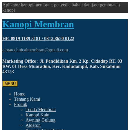
Aplikator kanopi membran, penyedia bahan dan jasa pembuatan
kanopi
Kanopi Membran
HP. 0819 1189 8181 / 0812 8650 0122
ciptatechnicalmembran@gmail.com
Marketing Office : Jl. Pendidikan Km. 2 Kp. Cidadap RT. 03
RW. 01 Desa Muaradua, Kec. Kadudampit, Kab. Sukabumi
43153
MENU
Home
Tentang Kami
Produk
Tenda Membran
Kanopi Kain
Awning Gulung
Alderon