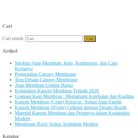
Cari
Cari untuk:
Artikel
Struktur Atap Membran: Jenis, Komponen, dan Cara
Kerjanya
Pengenalan Canopy Membrane
Tren Desain Canopy Membrane
Atap Membran Update Harga
Kontraktor Kanopi Membran Terbaik 2026
Gramasi Kain Membran : Memahami Ketebalan dan Kualitas
Kanopi Membran (Cone) Kerucut : Solusi Atap Estetik
Kanopi Membran (Hyper) Cekung dengan Desain Ikonik
Material Kanopi Membran dan Perannya dalam Konstruksi
Modern
Membrane Roof: Solusi Arsitektur Modern
Katalog