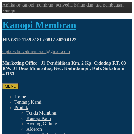
Aplikator kanopi membran, penyedia bahan dan jasa pembuatan
kanopi
Kanopi Membran
HP. 0819 1189 8181 / 0812 8650 0122
ciptatechnicalmembran@gmail.com
Marketing Office : Jl. Pendidikan Km. 2 Kp. Cidadap RT. 03
RW. 01 Desa Muaradua, Kec. Kadudampit, Kab. Sukabumi
43153
MENU
Home
Tentang Kami
Produk
Tenda Membran
Kanopi Kain
Awning Gulung
Alderon