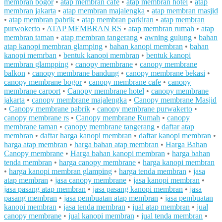
membran bogor
•
atap membran cafe
•
atap membran hotel
•
atap
membran jakarta
•
atap membran majalengka
•
atap membran masjid
•
atap membran pabrik
•
atap membran parkiran
•
atap membran
purwokerto
•
ATAP MEMBRAN RS
•
atap membran rumah
•
atap
membran taman
•
atap membran tangerang
•
awning gulung
•
bahan
atap kanopi membran glamping
•
bahan kanopi membran
•
bahan
kanopi memrban
•
bentuk kanopi membran
•
bentuk kanopi
membran glampping
•
canopy membrane
•
canopy membrane
balkon
•
canopy membrane bandung
•
canopy membrane bekasi
•
canopy membrane bogor
•
canopy membrane cafe
•
canopy
membrane carport
•
Canopy membrane hotel
•
canopy membrane
jakarta
•
canopy membrane majalengka
•
Canopy membrane Masjid
•
Canopy membrane pabrik
•
canopy membrane purwakerto
•
canopy membrane rs
•
Canopy membrane Rumah
•
canopy
membrane taman
•
canopy membrane tangerang
•
daftar atap
membran
•
daftar harga kanopi membran
•
daftar kanopi membran
•
harga atap membran
•
harga bahan atap membran
•
Harga Bahan
Canopy membrane
•
Harga bahan kanopi membran
•
harga bahan
tenda membran
•
harga canopy membrane
•
harga kanopi membran
•
harga kanopi membran glamping
•
harga tenda membran
•
jasa
atap membran
•
jasa canopy membrane
•
jasa kanopi membran
•
jasa pasang atap membran
•
jasa pasang kanopi membran
•
jasa
pasang membran
•
jasa pembuatan atap membran
•
jasa pembuatan
kanopi membran
•
jasa tenda membran
•
jual atap membran
•
jual
canopy membrane
•
jual kanopi membran
•
jual tenda membran
•