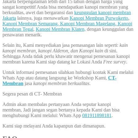
Jakarta berpengalaman lebih dari 15 tahun dengan harga yang
sangat kompetitif Anda bisa mendapatkan kanopi membran yang
berkualitas, awet dan bergaransi dan
keunggulan kanopi membran
Jakarta
lainnya, juga menawarkan
Kanopi Membran Purwokerto
,
Kanopi Membran Semarang,
Kanopi Membran Magelang,
Kanopi
Membran Tegal
,
Kanopi Membran Klaten,
dengan keunggulan dan
penawaran menarik.
Selain itu, Kami menyediakan jasa pemasangan lain seperti:
kain
kanopi membran, kanopi Alderon, dan Kanopi kain
di sini.
Sehingga Anda tidak perlu khawatir mengenai pemesanan kanopi
membran karena Kami siap datang ke Lokasi Anda
Free survey
.
Untuk informasi pemesanan silahkan hubungi kontak Kami melalui
Whats App atau datang langsung ke Workshop Kami,
CT-
Membran
jasa
kanopi membran berkualitas
.
Segera pesan di CT- Membran
Admin akan membalas pertanyaan Anda seputar kanopi
membran, Jadi jangan segan bertanya kepada Kami dan bisa
menghubungi Kami melalui: Whats App
081911898181
.
Kami siap melayani Anda kapanpun dan dimanapun.