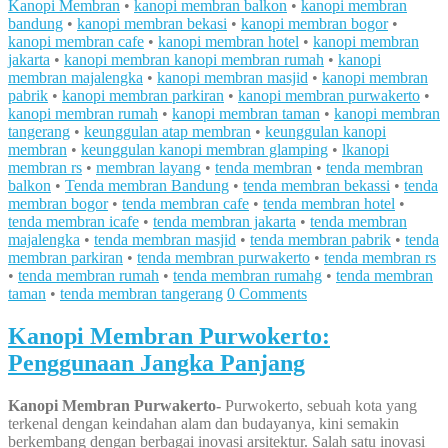
Kanopi Membran
•
kanopi membran balkon
•
kanopi membran
bandung
•
kanopi membran bekasi
•
kanopi membran bogor
•
kanopi membran cafe
•
kanopi membran hotel
•
kanopi membran
jakarta
•
kanopi membran kanopi membran rumah
•
kanopi
membran majalengka
•
kanopi membran masjid
•
kanopi membran
pabrik
•
kanopi membran parkiran
•
kanopi membran purwakerto
•
kanopi membran rumah
•
kanopi membran taman
•
kanopi membran
tangerang
•
keunggulan atap membran
•
keunggulan kanopi
membran
•
keunggulan kanopi membran glamping
•
lkanopi
membran rs
•
membran layang
•
tenda membran
•
tenda membran
balkon
•
Tenda membran Bandung
•
tenda membran bekassi
•
tenda
membran bogor
•
tenda membran cafe
•
tenda membran hotel
•
tenda membran icafe
•
tenda membran jakarta
•
tenda membran
majalengka
•
tenda membran masjid
•
tenda membran pabrik
•
tenda
membran parkiran
•
tenda membran purwakerto
•
tenda membran rs
•
tenda membran rumah
•
tenda membran rumahg
•
tenda membran
taman
•
tenda membran tangerang
0 Comments
Kanopi Membran Purwokerto:
Penggunaan Jangka Panjang
Kanopi Membran Purwakerto-
Purwokerto, sebuah kota yang
terkenal dengan keindahan alam dan budayanya, kini semakin
berkembang dengan berbagai inovasi arsitektur. Salah satu inovasi