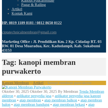
Kanopi Policarbonate
Pagar & Railing
Artikel
Kontak Kami
HP. 0819 1189 8181 / 0812 8650 0122
ciptatechnicalmembran@gmail.com
Marketing Office : Jl. Pendidikan Km. 2 Kp. Cidadap RT. 03
RW. 01 Desa Muaradua, Kec. Kadudampit, Kab. Sukabumi
43153
Tag: kanopi membran
purwakerto
Kanopi Membran
>
Artikel
>
kanopi membran purwakerto
Oktober 30, 2025
Oktober 30, 2025
By
Membran
Tenda Membran
alderon
•
aplikator penyedia jasa
•
aplikator penyedia jasa kanopi
membran
•
atap membran
•
atap membran balkon
•
atap membran
balon
•
atap membran bandung
•
atap membran bekasi
•
atap