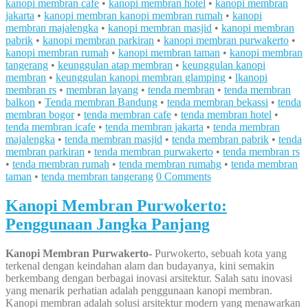
kanopi membran cafe
•
kanopi membran hotel
•
kanopi membran
jakarta
•
kanopi membran kanopi membran rumah
•
kanopi
membran majalengka
•
kanopi membran masjid
•
kanopi membran
pabrik
•
kanopi membran parkiran
•
kanopi membran purwakerto
•
kanopi membran rumah
•
kanopi membran taman
•
kanopi membran
tangerang
•
keunggulan atap membran
•
keunggulan kanopi
membran
•
keunggulan kanopi membran glamping
•
lkanopi
membran rs
•
membran layang
•
tenda membran
•
tenda membran
balkon
•
Tenda membran Bandung
•
tenda membran bekassi
•
tenda
membran bogor
•
tenda membran cafe
•
tenda membran hotel
•
tenda membran icafe
•
tenda membran jakarta
•
tenda membran
majalengka
•
tenda membran masjid
•
tenda membran pabrik
•
tenda
membran parkiran
•
tenda membran purwakerto
•
tenda membran rs
•
tenda membran rumah
•
tenda membran rumahg
•
tenda membran
taman
•
tenda membran tangerang
0 Comments
Kanopi Membran Purwokerto:
Penggunaan Jangka Panjang
Kanopi Membran Purwakerto-
Purwokerto, sebuah kota yang
terkenal dengan keindahan alam dan budayanya, kini semakin
berkembang dengan berbagai inovasi arsitektur. Salah satu inovasi
yang menarik perhatian adalah penggunaan kanopi membran.
Kanopi membran adalah solusi arsitektur modern yang menawarkan