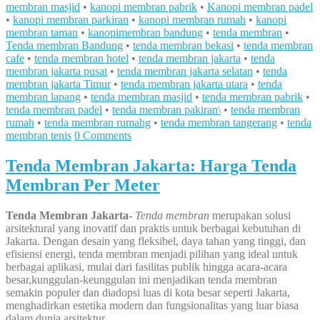
membran masjid
•
kanopi membran pabrik
•
Kanopi membran padel
•
kanopi membran parkiran
•
kanopi membran rumah
•
kanopi
membran taman
•
kanopimembran bandung
•
tenda membran
•
Tenda membran Bandung
•
tenda membran bekasi
•
tenda membran
cafe
•
tenda membran hotel
•
tenda membran jakarta
•
tenda
membran jakarta pusat
•
tenda membran jakarta selatan
•
tenda
membran jakarta Timur
•
tenda membran jakarta utara
•
tenda
membran lapang
•
tenda membran masjid
•
tenda membran pabrik
•
tenda membran padel
•
tenda membran pakiran\
•
tenda membran
rumah
•
tenda membran rumahg
•
tenda membran tangerang
•
tenda
membran tenis
0 Comments
Tenda Membran Jakarta: Harga Tenda
Membran Per Meter
Tenda Membran Jakarta-
Tenda membran
merupakan solusi
arsitektural yang inovatif dan praktis untuk berbagai kebutuhan di
Jakarta. Dengan desain yang fleksibel, daya tahan yang tinggi, dan
efisiensi energi, tenda membran menjadi pilihan yang ideal untuk
berbagai aplikasi, mulai dari fasilitas publik hingga acara-acara
besar,kunggulan-keunggulan ini menjadikan tenda membran
semakin populer dan diadopsi luas di kota besar seperti Jakarta,
menghadirkan estetika modern dan fungsionalitas yang luar biasa
dalam dunia arsitektur.