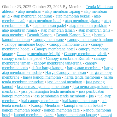
Oktober 23, 2025
Oktober 23, 2025
By
Membran
Tenda Membran
alderon
•
atap membran
•
atap membran ;apang
•
atap membran
asjid
•
atap membran bandung
•
atap membran bekasi
•
atap
membran cafe
•
atap membran hotel
•
atap membran jakarta
•
atap
membran pabrik
•
atap membran padel
•
atap membran parkiran
•
atap membran rumah
•
atap membran taman
•
atap membran tenis
•
atap membrn
•
Bentuk Kanopi
•
Bentuk Kanopi Kain
•
bentuk
kanopi membran
•
canopy membrane
•
canopy membrane bandung
•
canopy membrane bogor
•
canopy membrane cafe
•
canopy
membrane hootel
•
Canopy membrane hotel
•
canopy membrane
lapang
•
Canopy membrane Masjid
•
Canopy membrane pabrik
•
canopy membrane padel
•
Canopy membrane Rumah
•
canopy
membrane taman
•
canopy membrane tangerang
•
canopy
membrane tenis
•
daftar harga kanopi
•
harga atap membran
•
harga
atap membran terupdate
•
Harga Canopy membran
•
harga canopy
membrane
•
harga kanopi membran
•
harga tenda membran
•
harga
tenda membran terupdate
•
jasa kanopi membran
•
jasa pasang
kanopi
•
jasa pemasangan atap membran
•
jasa pemasangan kanopi
membran
•
jasa pemasangan tenda membran
•
jasa pembuatan
kanopi membran
•
jasa pembuatan tenda membran
•
jua
•
jual atap
membran
•
jual canopy membrane
•
jual kanopi membran
•
jual
tenda membran
•
Kanopi Membran
•
kanopi membran bekasi
•
kanopi membran bogor
•
kanopi membran cafe
•
kanopi membran
hotel
•
kanopi membran jakarta
•
kanopi membran lapang
•
kanopi