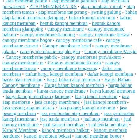
•
atap membran pabrik
•
atap membran parkiran
•
atap membran
purwokerto
•
ATAP MEMBRAN RS
•
atap membran rumah
•
atap
membran taman
•
atap membran tangerang
•
awning gulung
•
bahan
atap kanopi membran glamping
•
bahan kanopi membran
•
bahan
kanopi memrban
•
bentuk kanopi membran
•
bentuk kanopi
membran glampping
•
canopy membrane
•
canopy membrane
balkon
•
canopy membrane bandung
•
canopy membrane bekasi
•
canopy membrane bogor
•
canopy membrane cafe
•
canopy
membrane carport
•
Canopy membrane hotel
•
canopy membrane
jakarta
•
canopy membrane majalengka
•
Canopy membrane Masjid
•
Canopy membrane pabrik
•
canopy membrane purwakerto
•
canopy membrane rs
•
Canopy membrane Rumah
•
canopy
membrane taman
•
canopy membrane tangerang
•
daftar atap
membran
•
daftar harga kanopi membran
•
daftar kanopi membran
•
harga atap membran
•
harga bahan atap membran
•
Harga Bahan
Canopy membrane
•
Harga bahan kanopi membran
•
harga bahan
tenda membran
•
harga canopy membrane
•
harga kanopi membran
•
harga kanopi membran glamping
•
harga tenda membran
•
jasa
atap membran
•
jasa canopy membrane
•
jasa kanopi membran
•
jasa pasang atap membran
•
jasa pasang kanopi membran
•
jasa
pasang membran
•
jasa pembuatan atap membran
•
jasa pembuatan
kanopi membran
•
jasa tenda membran
•
jual atap membran
•
jual
canopy membrane
•
jual kanopi membran
•
jual tenda membran
•
Kanopi Membran
•
kanopi membran balkon
•
kanopi membran
bandung
•
kanopi membran bekasi
•
kanopi membran bogor
•