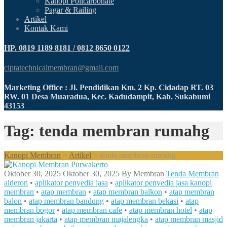
Kanopi Policarbonate
Pagar & Railing
Artikel
Kontak Kami
HP. 0819 1189 8181 / 0812 8650 0122
ciptatechnicalmembran@gmail.com
Marketing Office : Jl. Pendidikan Km. 2 Kp. Cidadap RT. 03
RW. 01 Desa Muaradua, Kec. Kadudampit, Kab. Sukabumi
43153
Tag: tenda membran rumahg
Kanopi Membran
>
Artikel
>
tenda membran rumahg
Oktober 30, 2025
Oktober 30, 2025
By
Membran
Tenda Membran
alderon
•
aplikator penyedia jasa
•
aplikator penyedia jasa kanopi
membran
•
atap membran
•
atap membran balkon
•
atap membran
balon
•
atap membran bandung
•
atap membran bekasi
•
atap
membran bogor
•
atap membran cafe
•
atap membran hotel
•
atap
membran jakarta
•
atap membran majalengka
•
atap membran masjid