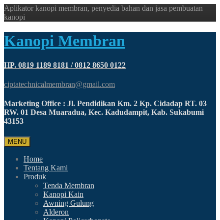
Aplikator kanopi membran, penyedia bahan dan jasa pembuatan
kanopi
Kanopi Membran
HP. 0819 1189 8181 / 0812 8650 0122
ciptatechnicalmembran@gmail.com
Marketing Office : Jl. Pendidikan Km. 2 Kp. Cidadap RT. 03
RW. 01 Desa Muaradua, Kec. Kadudampit, Kab. Sukabumi
43153
MENU
Home
Tentang Kami
Produk
Tenda Membran
Kanopi Kain
Awning Gulung
Alderon