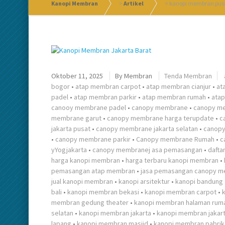
Kanopi Membran
>
Artikel
>
kanopi membran pus
Oktober 11, 2025
By
Membran
Tenda Membran
bogor
•
atap membran carpot
•
atap membran cianjur
•
at
padel
•
atap membran parkir
•
atap membran rumah
•
atap
canooy membrane padel
•
canopy membrane
•
canopy m
membrane garut
•
canopy membrane harga terupdate
•
c
jakarta pusat
•
canopy membrane jakarta selatan
•
canopy
•
canopy membrane parkir
•
Canopy membrane Rumah
•
c
yYogjakarta
•
canopy membranej asa pemasangan
•
dafta
harga kanopi membran
•
harga terbaru kanopi membran
•
pemasangan atap membran
•
jasa pemasangan canopy 
jual kanopi membran
•
kanopi arsitektur
•
kanopi bandung
bali
•
kanopi membran bekasi
•
kanopi membran carpot
•
membran gedung theater
•
kanopi membran halaman rum
selatan
•
kanopi membran jakarta
•
kanopi membran jakart
lapang
•
kanopi membran masjid
•
kanopi membran pabrik