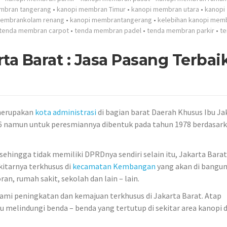
mbran tangerang
•
kanopi membran Timur
•
kanopi membran utara
•
kanopi
membrankolam renang
•
kanopi membrantangerang
•
kelebihan kanopi mem
tenda membran carpot
•
tenda membran padel
•
tenda membran parkir
•
te
a Barat : Jasa Pasang Terbai
erupakan
kota administrasi
di bagian barat Daerah Khusus Ibu Ja
966 namun untuk peresmiannya dibentuk pada tahun 1978 berdasar
sehingga tidak memiliki DPRDnya sendiri selain itu, Jakarta Barat
kitarnya terkhusus di
kecamatan Kembangan
yang akan di bangun
an, rumah sakit, sekolah dan lain – lain.
ami peningkatan dan kemajuan terkhusus di Jakarta Barat. Atap
elindungi benda – benda yang tertutup di sekitar area kanopi d