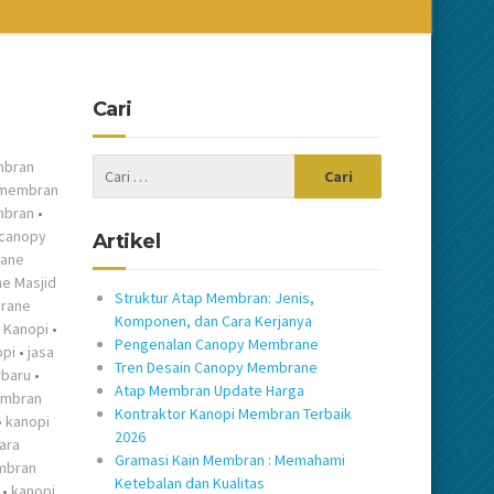
Cari
mbran
 membran
mbran
•
canopy
Artikel
ane
e Masjid
Struktur Atap Membran: Jenis,
rane
Komponen, dan Cara Kerjanya
 Kanopi
•
Pengenalan Canopy Membrane
opi
•
jasa
Tren Desain Canopy Membrane
rbaru
•
Atap Membran Update Harga
embran
Kontraktor Kanopi Membran Terbaik
•
kanopi
2026
ara
Gramasi Kain Membran : Memahami
mbran
Ketebalan dan Kualitas
•
kanopi