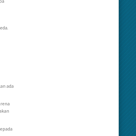
pa
eda.
kan ada
arena
 akan
kepada