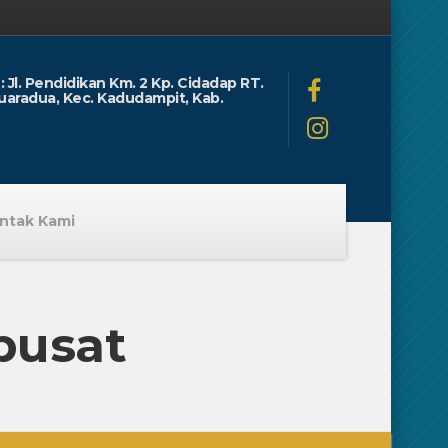
: Jl. Pendidikan Km. 2 Kp. Cidadap RT.
uaradua, Kec. Kadudampit, Kab.
ntak Kami
pusat