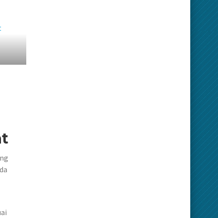
t
ang
nda
ai