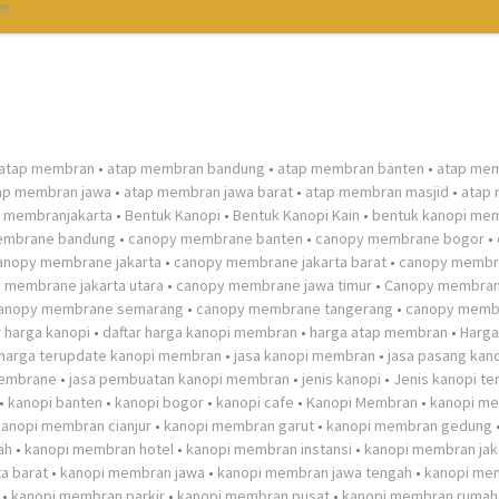
at
atap membran
•
atap membran bandung
•
atap membran banten
•
atap me
ap membran jawa
•
atap membran jawa barat
•
atap membran masjid
•
atap
 membranjakarta
•
Bentuk Kanopi
•
Bentuk Kanopi Kain
•
bentuk kanopi me
embrane bandung
•
canopy membrane banten
•
canopy membrane bogor
•
anopy membrane jakarta
•
canopy membrane jakarta barat
•
canopy membr
 membrane jakarta utara
•
canopy membrane jawa timur
•
Canopy membran
anopy membrane semarang
•
canopy membrane tangerang
•
canopy memb
r harga kanopi
•
daftar harga kanopi membran
•
harga atap membran
•
Harga
harga terupdate kanopi membran
•
jasa kanopi membran
•
jasa pasang kan
membrane
•
jasa pembuatan kanopi membran
•
jenis kanopi
•
Jenis kanopi te
•
kanopi banten
•
kanopi bogor
•
kanopi cafe
•
Kanopi Membran
•
kanopi m
kanopi membran cianjur
•
kanopi membran garut
•
kanopi membran gedung
ah
•
kanopi membran hotel
•
kanopi membran instansi
•
kanopi membran jak
a barat
•
kanopi membran jawa
•
kanopi membran jawa tengah
•
kanopi me
•
kanopi membran parkir
•
kanopi membran pusat
•
kanopi membran rumah