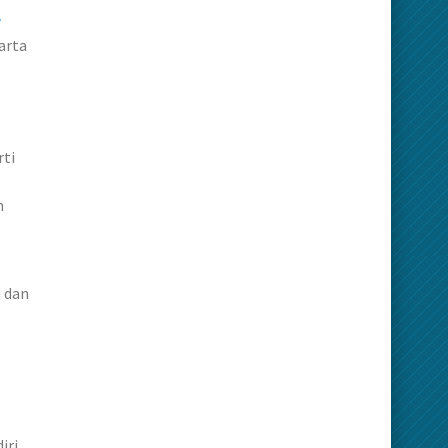
arta
rti
h
n dan
iri