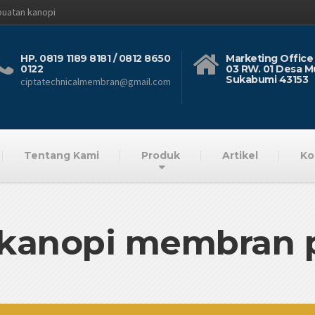
buatan kanopi
HP. 0819 1189 8181 / 0812 8650
Marketing Office 
0122
03 RW. 01 Desa M
Sukabumi 43153
ciptatechnicalmembran@gmail.com
Tentang Kami
Produk
Artikel
Ko
 kanopi membran 