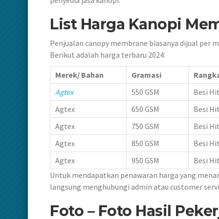
List Harga Kanopi Me
Penjualan canopy membrane biasanya dijual per m
Berikut adalah harga terbaru 2024:
Merek/ Bahan
Gramasi
Rangk
Agtex
550 GSM
Besi H
Agtex
650 GSM
Besi H
Agtex
750 GSM
Besi H
Agtex
850 GSM
Besi H
Agtex
950 GSM
Besi H
Untuk mendapatkan penawaran harga yang menar
langsung menghubungi admin atau customer servis
Foto – Foto Hasil Peke