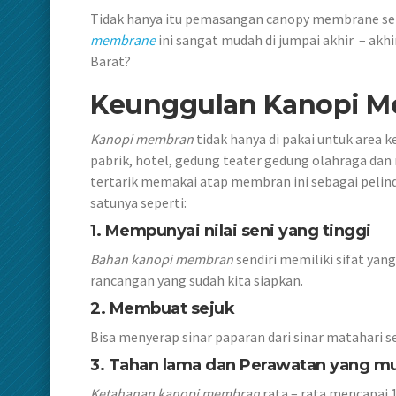
Tidak hanya itu pemasangan canopy membrane send
membrane
ini sangat mudah di jumpai akhir – akhi
Barat?
Keunggulan Kanopi Me
Kanopi membran
tidak hanya di pakai untuk area ke
pabrik, hotel, gedung teater gedung olahraga dan 
tertarik memakai atap membran ini sebagai pelind
satunya seperti:
1. Mempunyai nilai seni yang tinggi
Bahan kanopi membran
sendiri memiliki sifat yan
rancangan yang sudah kita siapkan.
2. Membuat sejuk
Bisa menyerap sinar paparan dari sinar matahari s
3. Tahan lama dan Perawatan yang m
Ketahanan kanopi membran
rata – rata mencapai 