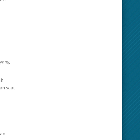
 yang
ah
an saat
ran