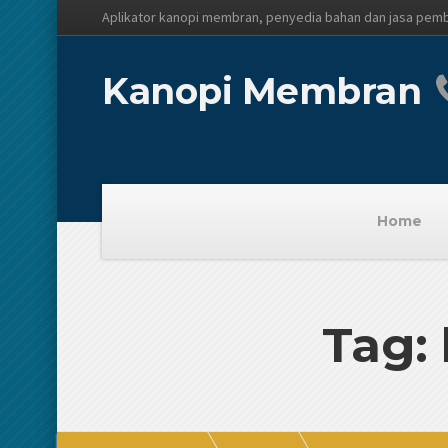
Aplikator kanopi membran, penyedia bahan dan jasa pem
Kanopi Membran
Home
Tag: