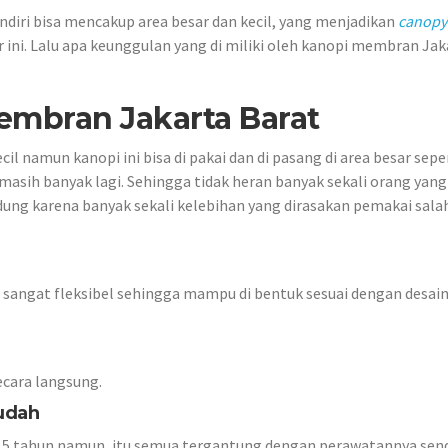
iri bisa mencakup area besar dan kecil, yang menjadikan
canopy
r ini. Lalu apa keunggulan yang di miliki oleh kanopi membran Jak
mbran Jakarta Barat
cil namun kanopi ini bisa di pakai dan di pasang di area besar sepe
masih banyak lagi. Sehingga tidak heran banyak sekali orang yang
ung karena banyak sekali kelebihan yang dirasakan pemakai sala
g sangat fleksibel sehingga mampu di bentuk sesuai dengan desai
ecara langsung.
udah
15 tahun namun, itu semua tergantung dengan perawatannya send