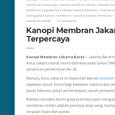
membran semarang
•
kanopi membran taman
•
kanopi me
membran yogyakarta
•
kanopi membranbanten
•
kanopi 
keunggulan kanopi membran
•
seputar kanopi membran
•
membran rumah
0 Comments
Kanopi Membran Jakart
Terpercaya
Kanopi Membran Jakarta Barat –
Jakarta Barat
m
Kota Jakarta barat resmi didirikan pada tahun 1
peraturan pemerintah No 25.
Namun, kota Jakarta ini bukanlah daerah
otonom
dijadikan pusat
bisnis
bagi kawasan Jakarta dan se
pusat hiburan, pusat perbelanjaan, pusat perkantor
Bahkan semakin kesini gaya arsitekturpun mengal
membran sendiri adalah penutup atap yang mampu m
terpaan hujan dan panas.