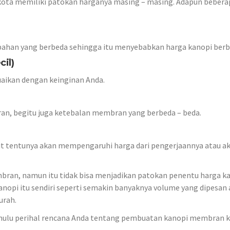
u kota memiliki patokan harganya masing – masing. Adapun bebera
bahan yang berbeda sehingga itu menyebabkan harga kanopi berb
cil)
esuaikan dengan keinginan Anda.
an, begitu juga ketebalan membran yang berbeda – beda.
it tentunya akan mempengaruhi harga dari pengerjaannya atau a
bran, namun itu tidak bisa menjadikan patokan penentu harga k
nopi itu sendiri seperti semakin banyaknya volume yang dipesan
urah.
dahulu perihal rencana Anda tentang pembuatan kanopi membran 