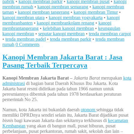
pabrik
•
kanopi membran parkir
•
kanopi membran pusat
•
kanopi
membran rumah
•
kanopi membran semarang
•
kanopi membran
taman
•
kanopi membran tangerang
•
kanopi membran Timur
•
kanopi membran utara
•
kanopi membran yogyakarta
•
kanopi
membranbanten
•
kanopi membrankolam renang
•
kanopi
membrantangerang
•
kelebihan kanopi membran
•
keunggulan
kanopi membran
•
seputar kanopi membran
•
tenda membran carpot
•
tenda membran padel
•
tenda membran parkir
•
tenda membran
rumah
0 Comments
Kanopi Membran Jakarta Barat : Jasa
Pasang Terbaik Terpercaya
Kanopi Membran Jakarta Barat –
Jakarta Barat
merupakan
kota
administrasi
di bagian barat Daerah Khusus Ibu Jakarta. Kota
Jakarta barat resmi didirikan pada tahun 1966 namun untuk
peresmiannya dibentuk pada tahun 1978 berdasarkan peraturan
pemerintah No 25.
Namun, kota Jakarta ini bukanlah daerah
otonom
sehingga tidak
memiliki DPRDnya sendiri selain itu, Jakarta Barat dijadikan pusat
bisnis
bagi kawasan Jakarta dan sekitarnya terkhusus di
kecamatan
Kembangan
yang akan di bangun mall, pusat hiburan, pusat
perbelanjaan, pusat perkantoran, rumah sakit, sekolah dan lain –