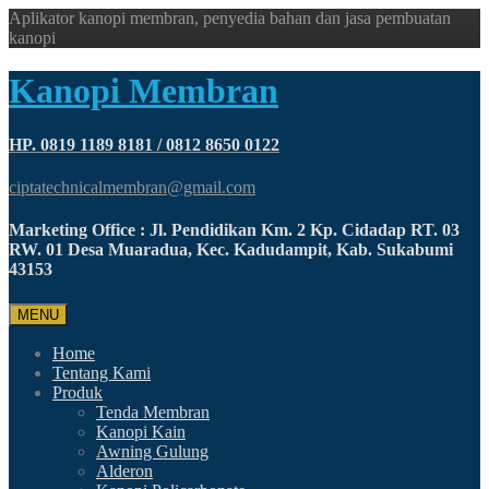
Aplikator kanopi membran, penyedia bahan dan jasa pembuatan
kanopi
Kanopi Membran
HP. 0819 1189 8181 / 0812 8650 0122
ciptatechnicalmembran@gmail.com
Marketing Office : Jl. Pendidikan Km. 2 Kp. Cidadap RT. 03
RW. 01 Desa Muaradua, Kec. Kadudampit, Kab. Sukabumi
43153
MENU
Home
Tentang Kami
Produk
Tenda Membran
Kanopi Kain
Awning Gulung
Alderon