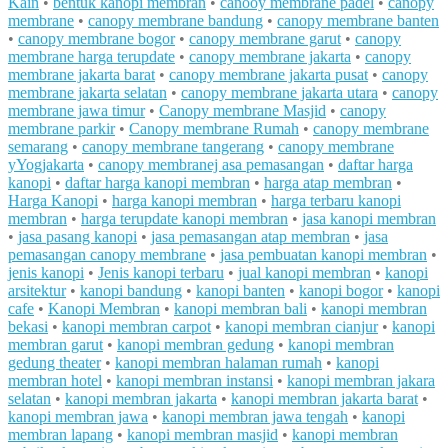
Kain
•
bentuk kanopi membran
•
canooy membrane padel
•
canopy
membrane
•
canopy membrane bandung
•
canopy membrane banten
•
canopy membrane bogor
•
canopy membrane garut
•
canopy
membrane harga terupdate
•
canopy membrane jakarta
•
canopy
membrane jakarta barat
•
canopy membrane jakarta pusat
•
canopy
membrane jakarta selatan
•
canopy membrane jakarta utara
•
canopy
membrane jawa timur
•
Canopy membrane Masjid
•
canopy
membrane parkir
•
Canopy membrane Rumah
•
canopy membrane
semarang
•
canopy membrane tangerang
•
canopy membrane
yYogjakarta
•
canopy membranej asa pemasangan
•
daftar harga
kanopi
•
daftar harga kanopi membran
•
harga atap membran
•
Harga Kanopi
•
harga kanopi membran
•
harga terbaru kanopi
membran
•
harga terupdate kanopi membran
•
jasa kanopi membran
•
jasa pasang kanopi
•
jasa pemasangan atap membran
•
jasa
pemasangan canopy membrane
•
jasa pembuatan kanopi membran
•
jenis kanopi
•
Jenis kanopi terbaru
•
jual kanopi membran
•
kanopi
arsitektur
•
kanopi bandung
•
kanopi banten
•
kanopi bogor
•
kanopi
cafe
•
Kanopi Membran
•
kanopi membran bali
•
kanopi membran
bekasi
•
kanopi membran carpot
•
kanopi membran cianjur
•
kanopi
membran garut
•
kanopi membran gedung
•
kanopi membran
gedung theater
•
kanopi membran halaman rumah
•
kanopi
membran hotel
•
kanopi membran instansi
•
kanopi membran jakara
selatan
•
kanopi membran jakarta
•
kanopi membran jakarta barat
•
kanopi membran jawa
•
kanopi membran jawa tengah
•
kanopi
membran lapang
•
kanopi membran masjid
•
kanopi membran