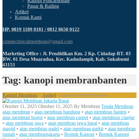
Kanopi Policarbonate
Pagar & Railing
Artikel
Kontak Kami
HP. 0819 1189 8181 / 0812 8650 0122
ciptatechnicalmembran@gmail.com
Marketing Office : Jl. Pendidikan Km. 2 Kp. Cidadap RT. 03
RW. 01 Desa Muaradua, Kec. Kadudampit, Kab. Sukabumi
43153
Tag: kanopi membranbanten
Kanopi Membran
>
Artikel
>
kanopi membranbanten
Oktober 11, 2025
Oktober 11, 2025
By
Membran
Tenda Membran
atap membran
•
atap membran bandung
•
atap membran banten
•
atap membran bogor
•
atap membran carpot
•
atap membran cianjur
•
atap membran jawa
•
atap membran jawa barat
•
atap membran
masjid
•
atap membran padel
•
atap membran parkir
•
atap membran
rumah
•
atap membranjakarta
•
Bentuk Kanopi
•
Bentuk Kanopi