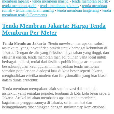
membran lapang
•
tenda membran masjid
•
tenda membran pabrik
•
tenda membran padel
•
tenda membran pakiran\
•
tenda membran
rumah
•
tenda membran rumahg
•
tenda membran tangerang
•
tenda
membran tenis
0 Comments
Tenda Membran Jakarta: Harga Tenda
Membran Per Meter
Tenda Membran Jakarta-
Tenda membran
merupakan solusi
arsitektural yang inovatif dan praktis untuk berbagai kebutuhan di
Jakarta. Dengan desain yang fleksibel, daya tahan yang tinggi, dan
efisiensi energi, tenda membran menjadi pilihan yang ideal untuk
berbagai aplikasi, mulai dari fasilitas publik hingga acara-acara
besar,kunggulan-keunggulan ini menjadikan tenda membran
semakin populer dan diadopsi luas di kota besar seperti Jakarta,
menghadirkan estetika modern dan fungsionalitas yang luar biasa
dalam dunia arsitektur.
Tenda membran merupakan salah satu inovasi dalam dunia
arsitektur yang semakin populer, terutama di kota-kota besar seperti
Jakarta. Artikel ini akan membahas apa itu tenda membran,
bagaimana penggunaannya di Jakarta, serta manfaat dan
keunggulannya dibandingkan dengan struktur atap konvensional.