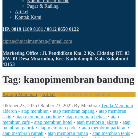
Kanopi Policarbonate
Pagar & Railing
Artikel
Kontak Kami
HP. 0819 1189 8181 / 0812 8650 0122
ciptatechnicalmembran@gmail.com
Marketing Office : Jl. Pendidikan Km. 2 Kp. Cidadap RT. 03
RW. 01 Desa Muaradua, Kec. Kadudampit, Kab. Sukabumi
43153
Tag: kanopimembran bandung
Kanopi Membran
>
Artikel
>
kanopimembran bandung
Oktober 23, 2025
Oktober 23, 2025
By
Membran
Tenda Membran
alderon
•
atap membran
•
atap membran ;apang
•
atap membran
asjid
•
atap membran bandung
•
atap membran bekasi
•
atap
membran cafe
•
atap membran hotel
•
atap membran jakarta
•
atap
membran pabrik
•
atap membran padel
•
atap membran parkiran
•
atap membran rumah
•
atap membran taman
•
atap membran tenis
•