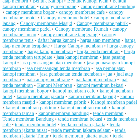
atap membrn
•
Bentuk Kanopi
•
Bentuk Kanopi Kain
•
bentuk
kanopi membran
•
canopy membrane
•
canopy membrane bandung
•
canopy membrane bogor
•
canopy membrane cafe
•
canopy
membrane hootel
•
Canopy membrane hotel
•
canopy membrane
lapang
•
Canopy membrane Masjid
•
Canopy membrane pabrik
•
canopy membrane padel
•
Canopy membrane Rumah
•
canopy
membrane taman
•
canopy membrane tangerang
•
canopy
membrane tenis
•
daftar harga kanopi
•
harga atap membran
•
harga
atap membran terupdate
•
Harga Canopy membran
•
harga canopy
membrane
•
harga kanopi membran
•
harga tenda membran
•
harga
tenda membran terupdate
•
jasa kanopi membran
•
jasa pasang
kanopi
•
jasa pemasangan atap membran
•
jasa pemasangan kanopi
membran
•
jasa pemasangan tenda membran
•
jasa pembuatan
kanopi membran
•
jasa pembuatan tenda membran
•
jua
•
jual atap
membran
•
jual canopy membrane
•
jual kanopi membran
•
jual
tenda membran
•
Kanopi Membran
•
kanopi membran bekasi
•
kanopi membran bogor
•
kanopi membran cafe
•
kanopi membran
hotel
•
kanopi membran jakarta
•
kanopi membran lapang
•
kanopi
membran masjid
•
kanopi membran pabrik
•
Kanopi membran padel
•
kanopi membran parkiran
•
kanopi membran rumah
•
kanopi
membran taman
•
kanopimembran bandung
•
tenda membran
•
Tenda membran Bandung
•
tenda membran bekasi
•
tenda membran
cafe
•
tenda membran hotel
•
tenda membran jakarta
•
tenda
membran jakarta pusat
•
tenda membran jakarta selatan
•
tenda
membran jakarta Timur
•
tenda membran jakarta utara
•
tenda