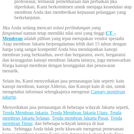
profesional, termasuk pemeliharaan dan perbaikan jika
diperlukan, Kami berkomitmen untuk menjaga keandalan atap
membran Anda dan memberikan kepuasan pelanggan yang
berkelanjutan.
Jika Anda sedang mencari
solusi perlindungan yang
fungsional
namun tetap memiliki nilai seni yang tinggi
CT –
Membran
adalah pilihan yang tepat merupakan vendor spesialis
Atap membran Jakarta berpengalaman lebih dari 15 tahun dengan
harga yang sangat kompetitif Anda bisa mendapatkan kanopi
membran yang berkualitas, awet dan bergaransi, awet, bergaransi
dan keunggulan kanopi membran Jakarta lainnya, juga menawarkan
Harga kanopi membran dengan keunggulan dan penawaran
menarik.
Selain itu, Kami menyediakan jasa pemasangan lain seperti: kain
kanopi membran, kanopi Alderon, dan Kanopi kain di sini, untuk
mengetahui informasi selengkapnya mengenai
Canopy membran
jakarta
.
Menyediakan jasa pemasangan di beberapa wilayah Jakarta seperti,
Tenda Membran Jakarta,
Tenda Membran Jakarta Utara,
Tenda
membran Jakarta Selatan,
Tenda membran Jakarta Pusat
,
Tenda
membran Timur,
dan beberapa wilayah lainnya di luar
kota. Sehingga Anda tidak perlu khawatir mengenai pemesanan