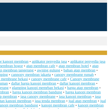
tor kanopi membran
•
aplikator penyedia jasa
•
aplikator penyedia jasa
 membran bogor
•
atap membran cafe
•
atap membran hotel
•
atap
ap membran tangerang
•
awning gulung
•
bahan atap membran
•
mping
•
cannopy membran jakarta
•
canopy membramr rumah
•
 membrane bekasi
•
canopy membrane cafe
•
Canopy membrane
taman
•
daftar harga kanopi membran
•
daftar kanopi membran
•
erang
•
glamping kanopi memrban bekasi
•
harga atap membran
•
embran
•
harga kanopi membran bandung
•
harga kanopi membran
tap membran
•
jasa canopy membrane
•
jasa kanopi membran
•
jasa
atan kanopi membran
•
jasa tenda membran
•
jual atap membran
•
jual
anopi membran bandung
•
kanopi membran cafe
•
kanopi membran