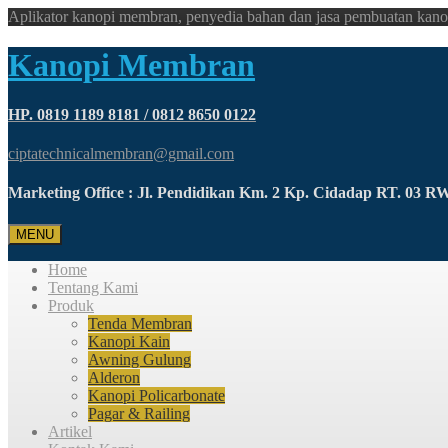
Aplikator kanopi membran, penyedia bahan dan jasa pembuatan kano
Kanopi Membran
HP. 0819 1189 8181 / 0812 8650 0122
ciptatechnicalmembran@gmail.com
Marketing Office : Jl. Pendidikan Km. 2 Kp. Cidadap RT. 03 
MENU
Home
Tentang Kami
Produk
Tenda Membran
Kanopi Kain
Awning Gulung
Alderon
Kanopi Policarbonate
Pagar & Railing
Artikel