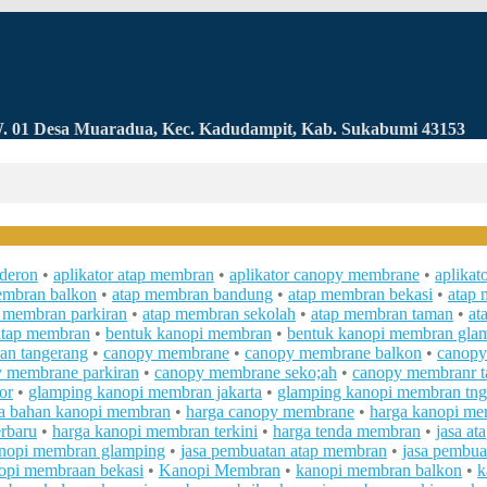
RW. 01 Desa Muaradua, Kec. Kadudampit, Kab. Sukabumi 43153
lderon
•
aplikator atap membran
•
aplikator canopy membrane
•
aplika
embran balkon
•
atap membran bandung
•
atap membran bekasi
•
atap
 membran parkiran
•
atap membran sekolah
•
atap membran taman
•
at
atap membran
•
bentuk kanopi membran
•
bentuk kanopi membran gla
an tangerang
•
canopy membrane
•
canopy membrane balkon
•
canopy
 membrane parkiran
•
canopy membrane seko;ah
•
canopy membranr 
or
•
glamping kanopi membran jakarta
•
glamping kanopi membran tng
a bahan kanopi membran
•
harga canopy membrane
•
harga kanopi m
rbaru
•
harga kanopi membran terkini
•
harga tenda membran
•
jasa a
anopi membran glamping
•
jasa pembuatan atap membran
•
jasa pembu
opi membraan bekasi
•
Kanopi Membran
•
kanopi membran balkon
•
k