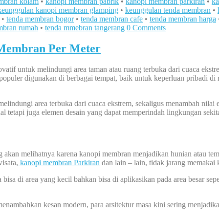
mbran kolam
•
kanopi membran pabrik
•
kanopi membran parkiran
•
ka
keunggulan kanopi membran glamping
•
keunggulan tenda membran
•
•
tenda membran bogor
•
tenda membran cafe
•
tenda membran harga
mbran rumah
•
tenda mmebran tangerang
0 Comments
Membran Per Meter
atif untuk melindungi area taman atau ruang terbuka dari cuaca ekstr
n populer digunakan di berbagai tempat, baik untuk keperluan pribadi di
elindungi area terbuka dari cuaca ekstrem, sekaligus menambah nilai 
l tetapi juga elemen desain yang dapat memperindah lingkungan sekita
ang akan melihatnya karena kanopi membran menjadikan hunian atau tem
isata,
kanopi membran Parkiran
dan lain – lain, tidak jarang memakai
isa di area yang kecil bahkan bisa di aplikasikan pada area besar sep
nambahkan kesan modern, para arsitektur masa kini sering menjadik