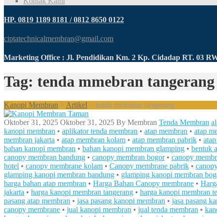
Kontak Kami
HP. 0819 1189 8181 / 0812 8650 0122
ciptatechnicalmembran@gmail.com
Marketing Office : Jl. Pendidikan Km. 2 Kp. Cidadap RT. 03 
Tag: tenda mmebran tangerang
Kanopi Membran
>
Artikel
>
tenda mmebran tangerang
Oktober 31, 2025
Oktober 31, 2025
By
Membran
Tenda Membran
a
kanopi membran
•
aplikator tenda membran
•
atap membran
•
atap m
membran jakarta
•
atap membran kolam
•
atap membran pabrik
•
atap
bahan kanopi membran
•
bahan kanopi membran glamping
•
bentuk 
canopy membran bandung
•
canopy membran bogor
•
canopy membr
hotel
•
canopy membrane kolam
•
Canopy membrane pabrik
•
canopy
glamping kanopi membran bandung
•
glamping kanopi membran bog
harga bahan atap membran
•
Harga Bahan Canopy membrane
•
Harg
jakarta
•
harga kanopi membran tangerang
•
harga kanopi membran te
pasang atap membran
•
jasa pasang kanopi membran
•
jasa pasang k
canopy membrane
•
jual kanopi membran
•
jual tenda membran
•
kan