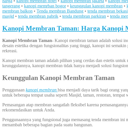
harga
•
kanopi membran hotel
•
kanopi membran jakarta
•
kanopi me
tangerang
•
kanopi memrban bogor
•
keunggulan kanopi membran
•
membran balkon
•
Tenda membran Bandung
•
tenda membran bekasi
masjid
•
tenda membran pabrik
•
tenda membran parkiran
•
tenda me
Kanopi Membran Taman: Harga Kanopi 
Kanopi Membran Taman-
Kanopi membran taman adalah solusi inov
desain estetika dengan fungsionalitas yang tinggi, kanopi ini semaki
rekreasi.
Kanopi membran taman adalah pilihan yang cerdas dan estetis untuk m
keunggulannya, kanopi membran tidak hanya menjadi solusi fungsiona
Keunggulan
Kanopi Membran Taman
Penggunaan
kanopi membran
bisa menjadi daya tarik bagi orang y
untuk beberapa tempat usaha seperti Masjid, taman, restoran, tempat w
Pemasangan atap membran sangatlah fleksibel karena pemasangannya b
rekomendasikan untuk Anda.
Penggunaannya yang fungsional juga memasang tenda membran ini me
menambah beberapa bagian pada suatu bangunan.