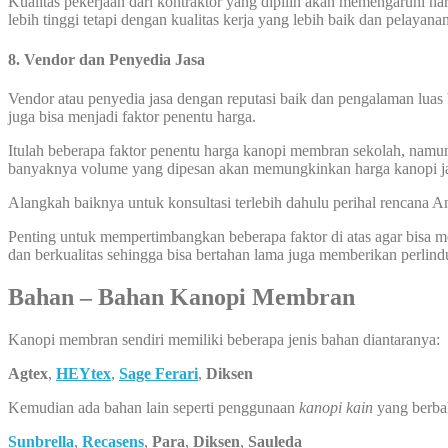
Kualitas pekerjaan dari kontraktor yang dipilih akan memengaruhi 
lebih tinggi tetapi dengan kualitas kerja yang lebih baik dan pelayana
8. Vendor dan Penyedia Jasa
Vendor atau penyedia jasa dengan reputasi baik dan pengalaman luas 
juga bisa menjadi faktor penentu harga.
Itulah beberapa faktor penentu harga kanopi membran sekolah, namun 
banyaknya volume yang dipesan akan memungkinkan harga kanopi ja
Alangkah baiknya untuk konsultasi terlebih dahulu perihal rencana
Penting untuk mempertimbangkan beberapa faktor di atas agar bisa
dan berkualitas sehingga bisa bertahan lama juga memberikan perlin
Bahan – Bahan Kanopi Membran
Kanopi membran sendiri memiliki beberapa jenis bahan diantaranya:
Agtex
,
HEYtex
,
Sage Ferari
,
Diksen
Kemudian ada bahan lain seperti penggunaan
kanopi kain
yang berba
Sunbrella
,
Recasens
,
Para
,
Diksen
,
Sauleda