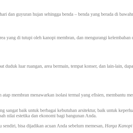
hari dan guyuran hujan sehingga benda – benda yang berada di bawahn
 yang di tutupi oleh kanopi membran, dan mengurangi kelembaban di
at duduk luar ruangan, area bermain, tempat konser, dan lain-lain, dap
n atap membran menawarkan isolasi termal yang efisien, membantu men
 sangat baik untuk berbagai kebutuhan arsitektur, baik untuk keperlu
ah nilai estetika dan ekonomi bagi bangunan Anda.
u sendiri, bisa dijadikan acuan Anda sebelum memesan,
Harga Kanop