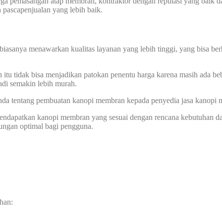
harga pemasangan atap membran, kontraktor dengan reputasi yang baik
n pascapenjualan yang lebih baik.
biasanya menawarkan kualitas layanan yang lebih tinggi, yang bisa ber
itu tidak bisa menjadikan patokan penentu harga karena masih ada beb
di semakin lebih murah.
 Anda tentang pembuatan kanopi membran kepada penyedia jasa kanopi
 mendapatkan kanopi membran yang sesuai dengan rencana kebutuhan d
dungan optimal bagi pengguna.
han: