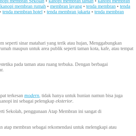
nopi membran Sekolah
•
kanopi membran taman
•
kanopi membran
lkanopi membran rumah
•
membran layang
•
tenda membran
•
tenda
•
tenda membran hotel
•
tenda membran jakarta
•
tenda membran
em seperti sinar matahari yang terik atau hujan, Menggabungkan
 rumah maupun untuk area publik seperti taman kota, kafe, atau tempat
estetika pada taman atau ruang terbuka. Dengan berbagai
r.
pat terkesan
modern
,
tidak hanya untuk hunian namun bisa juga
 kanopi ini sebagai pelengkap
eksterior
.
erti Sekolah, penggunaan Atap Membran ini sangat di
an atap membran sebagai rekomendasi untuk melengkapi atau