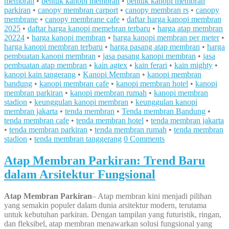
membran
•
bentuk kanopi membran
•
bentuk kanopi membran
parkiran
•
canopy membran carport
•
canopy membran rs
•
canopy
membrane
•
canopy membrane cafe
•
daftar harga kanopi membran
2025
•
daftar harga kanopi memebran terbaru
•
harga atap membran
20224
•
harga kanopi membran
•
harga kanopi membran per meter
•
harga kanopi membran terbaru
•
harga pasang atap membran
•
harga
pembuatan kanopi membran
•
jasa pasang kanopi membran
•
jasa
pembuatan atap membran
•
kain agtex
•
kain ferari
•
kain mighty
•
kanopi kain tangerang
•
Kanopi Membran
•
kanopi membran
bandung
•
kanopi membran cafe
•
kanopi membran hotel
•
kanopi
membran parkiran
•
kanopi membran rumah
•
kanopi membran
stadion
•
keunggulan kanopi membran
•
keunggulan kanopi
membran jakarta
•
tenda membran
•
Tenda membran Bandung
•
tenda membran cafe
•
tenda membran hotel
•
tenda membran jakarta
•
tenda membran parkiran
•
tenda membran rumah
•
tenda membran
stadion
•
tenda membran tanggerang
0 Comments
Atap Membran Parkiran: Trend Baru
dalam Arsitektur Fungsional
Atap Membran Parkiran
– Atap membran kini menjadi pilihan
yang semakin populer dalam dunia arsitektur modern, terutama
untuk kebutuhan parkiran. Dengan tampilan yang futuristik, ringan,
dan fleksibel, atap membran menawarkan solusi fungsional yang