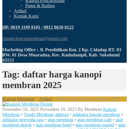
Kanopi Policarbonate
Pagar & Railing
Artikel
Kontak Kami
HP. 0819 1189 8181 / 0812 8650 0122
ciptatechnicalmembran@gmail.com
Marketing Office : Jl. Pendidikan Km. 2 Kp. Cidadap RT. 03
RW. 01 Desa Muaradua, Kec. Kadudampit, Kab. Sukabumi
43153
Tag: daftar harga kanopi
membran 2025
Kanopi Membran
>
Artikel
>
daftar harga kanopi membran 2025
November 10, 2025
November 10, 2025
By
Membran
Kanopi
Membran
•
Tenda Membran
alderon
•
aplikator kanopi membran
•
aplikator penyedia jasa
•
atap membran
•
atap membran cafe
•
atap
membran depok
•
atap membran hotel
•
atap membran masjid
•
atap