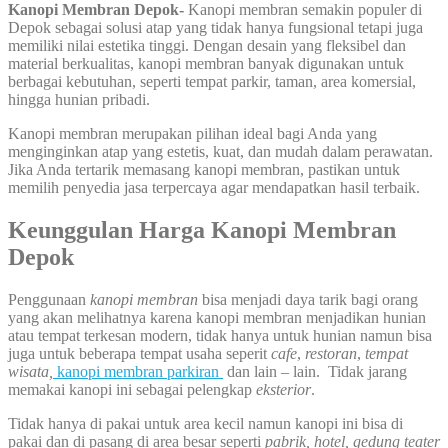
Kanopi Membran Depok-
Kanopi membran semakin populer di
Depok sebagai solusi atap yang tidak hanya fungsional tetapi juga
memiliki nilai estetika tinggi. Dengan desain yang fleksibel dan
material berkualitas, kanopi membran banyak digunakan untuk
berbagai kebutuhan, seperti tempat parkir, taman, area komersial,
hingga hunian pribadi.
Kanopi membran merupakan pilihan ideal bagi Anda yang
menginginkan atap yang estetis, kuat, dan mudah dalam perawatan.
Jika Anda tertarik memasang kanopi membran, pastikan untuk
memilih penyedia jasa terpercaya agar mendapatkan hasil terbaik.
Keunggulan Harga Kanopi Membran
Depok
Penggunaan
kanopi membran
bisa menjadi daya tarik bagi orang
yang akan melihatnya karena kanopi membran menjadikan hunian
atau tempat terkesan modern, tidak hanya untuk hunian namun bisa
juga untuk beberapa tempat usaha seperit
cafe
,
restoran
,
tempat
wisata,
kanopi membran parkiran
dan lain – lain. Tidak jarang
memakai kanopi ini sebagai pelengkap
eksterior
.
Tidak hanya di pakai untuk area kecil namun kanopi ini bisa di
pakai dan di pasang di area besar seperti
pabrik, hotel, gedung teater