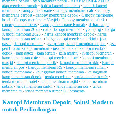
membran pabrik
•
atap membran parkir
•
ATAP MEMBRAN RS
•
atap membran rumah
•
bahan kanopi membran
•
bentuk kanopi
membran
•
canopy membrane
•
canopy membrane cafe
•
canopy
membrane carport
•
canopy membrane depok
•
Canopy membrane
hotel
•
Canopy membrane Masjid
•
Canopy membrane pabrik
•
canopy membrane rs
•
Canopy membrane Rumah
•
daftar harga
kanopi membran 2025
•
daftar kanopi membran
•
glamping
•
Harga
Kanopi membran 2025
•
harga kanopi membran depok
•
harga
kanopi membran terbaru
•
harga kanopi membran terkini
•
jasa
pasang kanopi membran
•
jasa pasang kanopi membran depok
•
jasa
pembuatan kanopi membran
•
jasa pembuatan kanopi membran
depok
•
kain agtex
•
kain ferrari
•
kain mighty
•
Kanopi Membran
•
kanopi membran cafe
•
kanopi membran hotel
•
kanopi membran
masjid
•
kanopi membran pabrik
•
kanopi membran parkir
•
kanopi
membran pos
•
kanopi membran RS
•
kanopi membran rumah
•
kanopi membrane
•
keunggulan kanopi membran
•
keunggulan
kanopi membran depok
•
tenda membran
•
tenda membran cafe
•
tenda membran hotel
•
tenda membran masjid
•
tenda membran
pabrik
•
tenda membran parkir
•
tenda membran pos
•
tenda
membran rs
•
tenda membran rumah
0 Comments
Kanopi Membran Depok: Solusi Modern
untuk Perlindungan