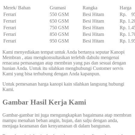
Merek/ Bahan
Gramasi
Rangka
Harga
Ferrari
550 GSM
Besi Hitam
Rp. 95
Ferrari
650 GSM
Besi Hitam
Rp. 1.2
Ferrari
750 GSM
Besi Hitam
Rp. 1.4
Ferrari
850 GSM
Besi Hitam
Rp. 1.7
Ferrari
950 GSM
Besi Hitam
Rp. 1.9
Kami menyediakan tempat untuk Anda bertanya seputar Kanopi
Membran , atau mengkonsultasikan terlebih dahulu mengenai
renacana pemasangan atap membran yang pas dan sesuai dengan
hunian Anda. Untuk itu silahkan menghubungi Customer servis
Kami yang bisa terhubung dengan Anda kapanpun.
Untuk pemesanan harga kanopi kain silahkan langsung hubungi
Kami.
Gambar Hasil Kerja Kami
Gambar-gambar ini juga mengungkapkan bagaimana atap membran
mampu menahan beban angin, hujan, dan salju dengan anda,
menjaga keamanan dan kenyamanan di dalam bangunan.