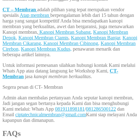
CT – Membran
adalah pilihan yang tepat merupakan vendor
spesialis
Atap membran
berpengalaman lebih dari 15 tahun dengan
harga yang sangat kompetitif Anda bisa mendapatkan kanopi
membran yang berkualitas, awet dan bergaransi, juga menawarkan
Kanopi membran,
Kanopi Membran Subang,
Kanopi Membran
Depok,
Kanopi Membran Ciamis
,
Kanopi Membran Banjar,
Kanopi
Membran Cikarang,
Kanopi Membran Cibinong,
Kanopi Membran
Cirebon,
Kanopi Membran Kudus,
penawaran menarik dan
beberapa artikel lainnya.
Untuk informasi pemesanan silahkan hubungi kontak Kami melalui
Whats App atau datang langsung ke Workshop Kami,
CT-
Membran
jasa
kanopi membran berkualitas
.
Segera pesan di CT- Membran
Admin akan membalas pertanyaan Anda seputar kanopi membran,
Jadi jangan segan bertanya kepada Kami dan bisa menghubungi
Kami melalui: Whats App
081911898181
/
081286500122
dan
Email
ciptatechnicalmembran@gmail.com
Kami siap melayani Anda
kapanpun dan dimanapun.
FAQs