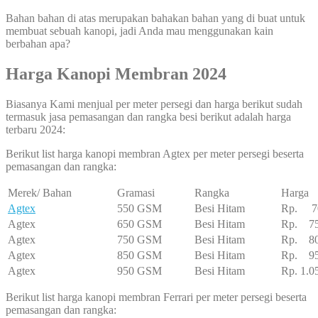
Bahan bahan di atas merupakan bahakan bahan yang di buat untuk
membuat sebuah kanopi, jadi Anda mau menggunakan kain
berbahan apa?
Harga Kanopi Membran 2024
Biasanya Kami menjual per meter persegi dan harga berikut sudah
termasuk jasa pemasangan dan rangka besi berikut adalah harga
terbaru 2024:
Berikut list harga kanopi membran Agtex per meter persegi beserta
pemasangan dan rangka:
Merek/ Bahan
Gramasi
Rangka
Harga
Agtex
550 GSM
Besi Hitam
Rp. 70
Agtex
650 GSM
Besi Hitam
Rp. 75
Agtex
750 GSM
Besi Hitam
Rp. 80
Agtex
850 GSM
Besi Hitam
Rp. 95
Agtex
950 GSM
Besi Hitam
Rp. 1.0
Berikut list harga kanopi membran Ferrari per meter persegi beserta
pemasangan dan rangka: