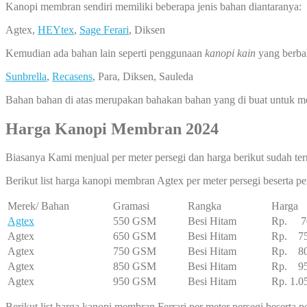
Kanopi membran sendiri memiliki beberapa jenis bahan diantaranya:
Agtex,
HEYtex
,
Sage Ferari
, Diksen
Kemudian ada bahan lain seperti penggunaan
kanopi kain
yang berba
Sunbrella
,
Recasens
, Para, Diksen, Sauleda
Bahan bahan di atas merupakan bahakan bahan yang di buat untuk 
Harga Kanopi Membran 2024
Biasanya Kami menjual per meter persegi dan harga berikut sudah ter
Berikut list harga kanopi membran Agtex per meter persegi beserta 
Merek/ Bahan
Gramasi
Rangka
Harga
Agtex
550 GSM
Besi Hitam
Rp. 70
Agtex
650 GSM
Besi Hitam
Rp. 75
Agtex
750 GSM
Besi Hitam
Rp. 80
Agtex
850 GSM
Besi Hitam
Rp. 95
Agtex
950 GSM
Besi Hitam
Rp. 1.0
Berikut list harga kanopi membran Ferrari per meter persegi beserta