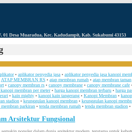
RW. 01 Desa Muaradua, Kec. Kadudampit, Kab. Sukabumi 43153
g
plikator
•
aplikator penyedia jasa
•
aplikator penyedia jasa kanopi mem
•
ATAP MEMBRAN RS
•
atap membran rumah
•
atap membran taman
rt
•
canopy membran rs
•
canopy membrane
•
canopy membrane cafe
 kanopi membran per meter
•
harga kanopi membran terbaru
•
harga p
erari
•
kain mighty
•
kanopi kain tangerang
•
Kanopi Membran
•
kanop
an stadion
•
keunggulan kanopi membran
•
keunggulan kanopi membra
a membran parkiran
•
tenda membran rumah
•
tenda membran stadion
•
m Arsitektur Fungsional
semakin populer dalam dunia arsitektur modern, terutama untuk kebutuh