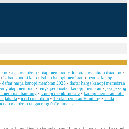
bran
•
atap membran
•
atap membran cafe
•
atap membran dstadion
•
•
bahan kanopi kain
•
bahan kanopi membran
•
bentuk kanopi
•
daftar harga kanopi membran 2025
•
daftar harga kanopi memebran
asang atap membran
•
harga pembuatan kanopi membran
•
jasa pasang
i membran bandung
•
kanopi membran cafe
•
kanopi membran hotel
n jakarta
•
tenda membran
•
Tenda membran Bandung
•
tenda
tenda membran tanggerang
0 Comments
an parkiran. Dengan tampilan yang futuristik, ringan, dan fleksibel,