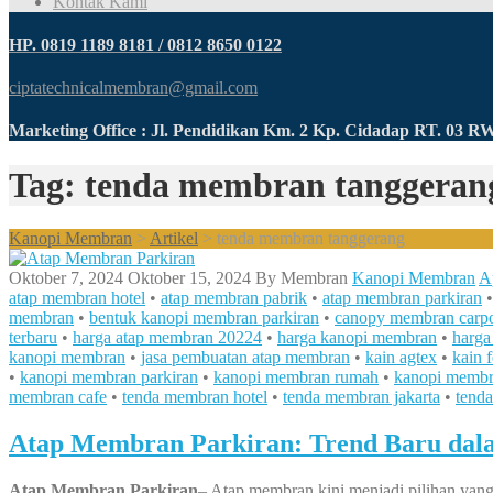
Kontak Kami
HP. 0819 1189 8181 / 0812 8650 0122
ciptatechnicalmembran@gmail.com
Marketing Office : Jl. Pendidikan Km. 2 Kp. Cidadap RT. 03 
Tag: tenda membran tanggeran
Kanopi Membran
>
Artikel
>
tenda membran tanggerang
Oktober 7, 2024
Oktober 15, 2024
By
Membran
Kanopi Membran
A
atap membran hotel
•
atap membran pabrik
•
atap membran parkiran
membran
•
bentuk kanopi membran parkiran
•
canopy membran carpo
terbaru
•
harga atap membran 20224
•
harga kanopi membran
•
harga
kanopi membran
•
jasa pembuatan atap membran
•
kain agtex
•
kain f
•
kanopi membran parkiran
•
kanopi membran rumah
•
kanopi membr
membran cafe
•
tenda membran hotel
•
tenda membran jakarta
•
tend
Atap Membran Parkiran: Trend Baru dala
Atap Membran Parkiran
– Atap membran kini menjadi pilihan yang 