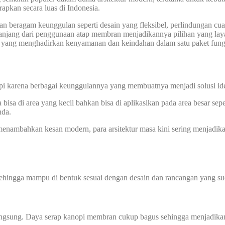
pkan secara luas di Indonesia.
 beragam keunggulan seperti desain yang fleksibel, perlindungan cuaca
 panjang dari penggunaan atap membran menjadikannya pilihan yang l
l yang menghadirkan kenyamanan dan keindahan dalam satu paket fung
pi karena berbagai keunggulannya yang membuatnya menjadi solusi ideal
sa di area yang kecil bahkan bisa di aplikasikan pada area besar sepe
nda.
nambahkan kesan modern, para arsitektur masa kini sering menjadik
sehingga mampu di bentuk sesuai dengan desain dan rancangan yang sud
angsung. Daya serap kanopi membran cukup bagus sehingga menjadikan