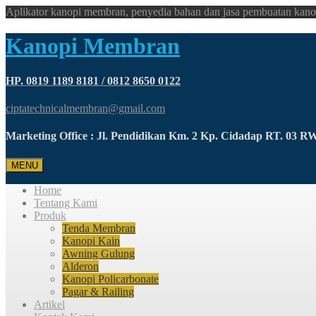
Aplikator kanopi membran, penyedia bahan dan jasa pembuatan kano
Kanopi Membran
HP. 0819 1189 8181 / 0812 8650 0122
ciptatechnicalmembran@gmail.com
Marketing Office : Jl. Pendidikan Km. 2 Kp. Cidadap RT. 03 
MENU
Home
Tentang Kami
Produk
Tenda Membran
Kanopi Kain
Awning Gulung
Alderon
Kanopi Policarbonate
Pagar & Railing
Artikel