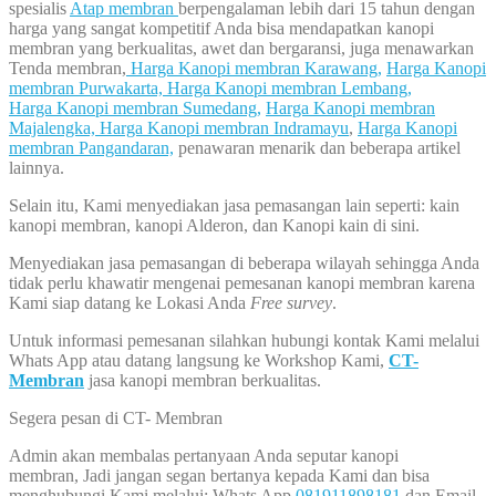
spesialis
Atap membran
berpengalaman lebih dari 15 tahun dengan
harga yang sangat kompetitif Anda bisa mendapatkan kanopi
membran yang berkualitas, awet dan bergaransi, juga menawarkan
Tenda membran,
Harga Kanopi membran Karawang,
Harga Kanopi
membran Purwakarta,
Harga Kanopi membran Lembang,
Harga Kanopi membran Sumedang,
Harga Kanopi membran
Majalengka,
Harga Kanopi membran Indramayu
,
Harga Kanopi
membran Pangandaran,
penawaran menarik dan beberapa artikel
lainnya.
Selain itu, Kami menyediakan jasa pemasangan lain seperti: kain
kanopi membran, kanopi Alderon, dan Kanopi kain di sini.
Menyediakan jasa pemasangan di beberapa wilayah sehingga Anda
tidak perlu khawatir mengenai pemesanan kanopi membran karena
Kami siap datang ke Lokasi Anda
Free survey
.
Untuk informasi pemesanan silahkan hubungi kontak Kami melalui
Whats App atau datang langsung ke Workshop Kami,
CT-
Membran
jasa kanopi membran berkualitas.
Segera pesan di CT- Membran
Admin akan membalas pertanyaan Anda seputar kanopi
membran, Jadi jangan segan bertanya kepada Kami dan bisa
menghubungi Kami melalui: Whats App
081911898181
dan Email