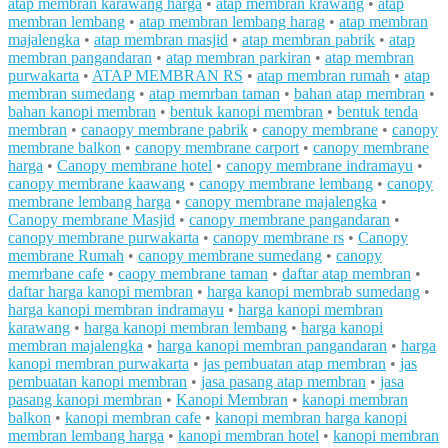
atap membran karawang harga
•
atap membran krawang
•
atap
membran lembang
•
atap membran lembang harag
•
atap membran
majalengka
•
atap membran masjid
•
atap membran pabrik
•
atap
membran pangandaran
•
atap membran parkiran
•
atap membran
purwakarta
•
ATAP MEMBRAN RS
•
atap membran rumah
•
atap
membran sumedang
•
atap memrban taman
•
bahan atap membran
•
bahan kanopi membran
•
bentuk kanopi membran
•
bentuk tenda
membran
•
canaopy membrane pabrik
•
canopy membrane
•
canopy
membrane balkon
•
canopy membrane carport
•
canopy membrane
harga
•
Canopy membrane hotel
•
canopy membrane indramayu
•
canopy membrane kaawang
•
canopy membrane lembang
•
canopy
membrane lembang harga
•
canopy membrane majalengka
•
Canopy membrane Masjid
•
canopy membrane pangandaran
•
canopy membrane purwakarta
•
canopy membrane rs
•
Canopy
membrane Rumah
•
canopy membrane sumedang
•
canopy
memrbane cafe
•
caopy membrane taman
•
daftar atap membran
•
daftar harga kanopi membran
•
harga kanopi membrab sumedang
•
harga kanopi membran indramayu
•
harga kanopi membran
karawang
•
harga kanopi membran lembang
•
harga kanopi
membran majalengka
•
harga kanopi membran pangandaran
•
harga
kanopi membran purwakarta
•
jas pembuatan atap membran
•
jas
pembuatan kanopi membran
•
jasa pasang atap membran
•
jasa
pasang kanopi membran
•
Kanopi Membran
•
kanopi membran
balkon
•
kanopi membran cafe
•
kanopi membran harga kanopi
membran lembang harga
•
kanopi membran hotel
•
kanopi membran