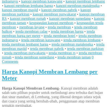
indramayu
•
kanopi membran karawang
•
kanopi membran lembang
•
kanopi membran lembang harga
•
kanopi membran majalengka
•
kanopi membran masjid
•
kanopi membran pabrik
•
kanopi
membran parkiran
•
kanopi membran purwakarat
•
kanopi membran
RS
•
kanopi membran rumah
•
kanopi membran sumedang
•
kanopi
membran taman
•
keunggulan kanopi membran
•
keunggulan tenda
membran
•
membran layang
•
tenda membran
•
tenda membran
balkon
•
tenda membran cafae
•
tenda membran harga
•
tenda
membran harga per meter
•
tenda membran hotel
•
tenda membran
indramayu
•
tenda membran karawang
•
tenda membran lembang
•
tenda membran lembang harga
•
tenda membran majalengka
•
tenda
membran masjid
•
tenda membran pabrik
•
tenda membran parkiran
•
tenda membran purwakarta
•
tenda membran rs
•
tenda membran
rumah
•
tenda membran sumedang
•
tenda membran taman
0
Comments
Harga Kanopi Membran Lembang per
Meter
Harga Kanopi Membran Lembang-
Kanopi membran adalah
salah satu pilihan populer untuk melindungi area terbuka dari hujan
dan sinar matahari, di Lembang, yang dikenal dengan udara sejuk
dan cuaca yang sering berubah-ubah, penggunaan atap membran
semakin meningkat.