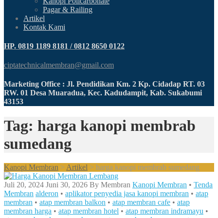
Kanopi Policarbonate
Pagar & Railing
Artikel
Kontak Kami
HP. 0819 1189 8181 / 0812 8650 0122
ciptatechnicalmembran@gmail.com
Marketing Office : Jl. Pendidikan Km. 2 Kp. Cidadap RT. 03
RW. 01 Desa Muaradua, Kec. Kadudampit, Kab. Sukabumi
43153
Tag: harga kanopi membrab
sumedang
Kanopi Membran
>
Artikel
>
harga kanopi membrab sumedang
Juli 20, 2024
Juni 30, 2026
By
Membran
Kanopi Membran
•
Tenda
Membran
alderon
•
aplikator penyedia jasa kanopi membran
•
atap
membran
•
atap membran balkon
•
atap membran cafe
•
atap
membran harga
•
atap membran hotel
•
atap membran indramayu
•