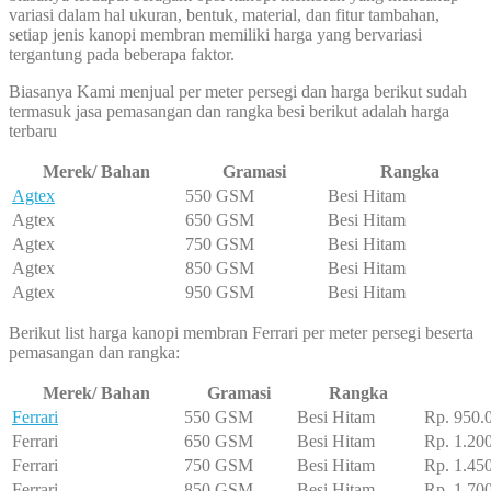
variasi dalam hal ukuran, bentuk, material, dan fitur tambahan,
setiap jenis kanopi membran memiliki harga yang bervariasi
tergantung pada beberapa faktor.
Biasanya Kami menjual per meter persegi dan harga berikut sudah
termasuk jasa pemasangan dan rangka besi berikut adalah harga
terbaru
Merek/ Bahan
Gramasi
Rangka
Agtex
550 GSM
Besi Hitam
Agtex
650 GSM
Besi Hitam
Agtex
750 GSM
Besi Hitam
Agtex
850 GSM
Besi Hitam
Agtex
950 GSM
Besi Hitam
Berikut list harga kanopi membran Ferrari per meter persegi beserta
pemasangan dan rangka:
Merek/ Bahan
Gramasi
Rangka
Ferrari
550 GSM
Besi Hitam
Rp. 950.
Ferrari
650 GSM
Besi Hitam
Rp. 1.20
Ferrari
750 GSM
Besi Hitam
Rp. 1.45
Ferrari
850 GSM
Besi Hitam
Rp. 1.70