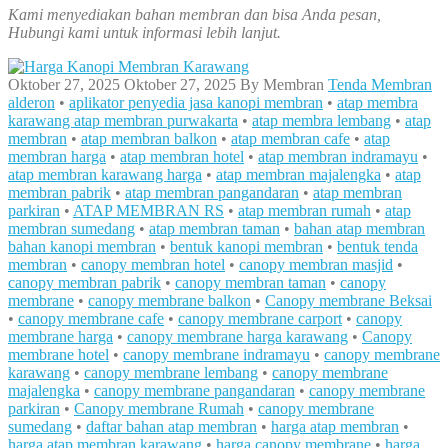
Kami menyediakan bahan membran dan bisa Anda pesan,
Hubungi kami untuk informasi lebih lanjut.
Oktober 27, 2025
Oktober 27, 2025
By
Membran
Tenda Membran
alderon
•
aplikator penyedia jasa kanopi membran
•
atap membra
karawang atap membran purwakarta
•
atap membra lembang
•
atap
membran
•
atap membran balkon
•
atap membran cafe
•
atap
membran harga
•
atap membran hotel
•
atap membran indramayu
•
atap membran karawang harga
•
atap membran majalengka
•
atap
membran pabrik
•
atap membran pangandaran
•
atap membran
parkiran
•
ATAP MEMBRAN RS
•
atap membran rumah
•
atap
membran sumedang
•
atap membran taman
•
bahan atap membran
bahan kanopi membran
•
bentuk kanopi membran
•
bentuk tenda
membran
•
canopy membran hotel
•
canopy membran masjid
•
canopy membran pabrik
•
canopy membran taman
•
canopy
membrane
•
canopy membrane balkon
•
Canopy membrane Beksai
•
canopy membrane cafe
•
canopy membrane carport
•
canopy
membrane harga
•
canopy membrane harga karawang
•
Canopy
membrane hotel
•
canopy membrane indramayu
•
canopy membrane
karawang
•
canopy membrane lembang
•
canopy membrane
majalengka
•
canopy membrane pangandaran
•
canopy membrane
parkiran
•
Canopy membrane Rumah
•
canopy membrane
sumedang
•
daftar bahan atap membran
•
harga atap membran
•
harga atap membran karawang
•
harga canopy membrane
•
harga