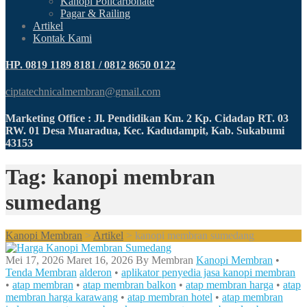
Kanopi Policarbonate
Pagar & Railing
Artikel
Kontak Kami
HP. 0819 1189 8181 / 0812 8650 0122
ciptatechnicalmembran@gmail.com
Marketing Office : Jl. Pendidikan Km. 2 Kp. Cidadap RT. 03
RW. 01 Desa Muaradua, Kec. Kadudampit, Kab. Sukabumi
43153
Tag: kanopi membran
sumedang
Kanopi Membran
>
Artikel
>
kanopi membran sumedang
Mei 17, 2026
Maret 16, 2026
By
Membran
Kanopi Membran
•
Tenda Membran
alderon
•
aplikator penyedia jasa kanopi membran
•
atap membran
•
atap membran balkon
•
atap membran harga
•
atap
membran harga karawang
•
atap membran hotel
•
atap membran