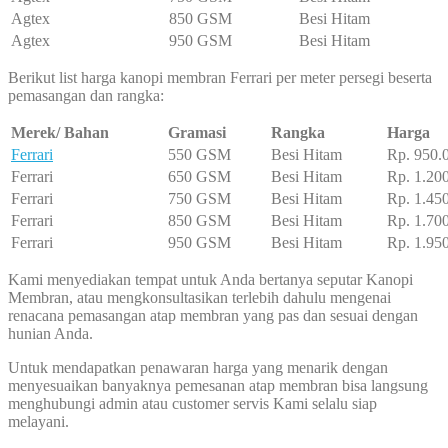
Agtex
850 GSM
Besi Hitam
Agtex
950 GSM
Besi Hitam
Berikut list harga kanopi membran Ferrari per meter persegi beserta
pemasangan dan rangka:
Merek/ Bahan
Gramasi
Rangka
Harga
Ferrari
550 GSM
Besi Hitam
Rp. 950.
Ferrari
650 GSM
Besi Hitam
Rp. 1.20
Ferrari
750 GSM
Besi Hitam
Rp. 1.45
Ferrari
850 GSM
Besi Hitam
Rp. 1.70
Ferrari
950 GSM
Besi Hitam
Rp. 1.95
Kami menyediakan tempat untuk Anda bertanya seputar Kanopi
Membran, atau mengkonsultasikan terlebih dahulu mengenai
renacana pemasangan atap membran yang pas dan sesuai dengan
hunian Anda.
Untuk mendapatkan penawaran harga yang menarik dengan
menyesuaikan banyaknya pemesanan atap membran bisa langsung
menghubungi admin atau customer servis Kami selalu siap
melayani.