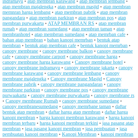
indramayu
•
atap membran karawang
•
atap membran lembang
•
atap membran majalengka
•
atap membran masjid
•
atap membran
memnran harga lembang
•
atap membran pabrik
•
atap membran
pangandara
•
atap membran parkiran
•
atap membran pos
•
atap
membran purwakarta
•
ATAP MEMBRAN RS
•
atap membran
rumah
•
atap membran sumedang
•
atap membran taman
•
atap
membranhotel
•
atap membrran sumedang
•
atap memrban cafe
•
bahan atap membran
•
bahan kanopi memrban
•
bentuk atap
membran
•
bentuk atap membran cafe
•
bentuk kanopi memrban
•
canopy membrane
•
canopy membrane balkon
•
canopy membrane
cafe
•
canopy membrane carport
•
canopy membrane harga
•
canopy membrane harga karawang
•
Canopy membrane hotel
•
canopy membrane indramayu
•
canopy membrane jakarta
•
canopy
membrane karawang
•
canopy membrane lembang
•
canopy
membrane majalengka
•
Canopy membrane Masjid
•
Canopy
membrane pabrik
•
canopy membrane pangandaran
•
canopy
membrane parkiran
•
canopy membrane pos
•
canopy membrane
purwaakarta
•
canopy membrane purwakarta
•
canopy membrane rs
•
Canopy membrane Rumah
•
canopy membrane sumedang
•
canopy membranesumedang
•
canopy memrbane taman
•
daftar
bentuk atap membran
•
daftar harga atap membran
•
daftar harga
kanopi membran
•
harga kanopi membran karawang
•
harga kanopi
membran terbaru
•
harga kanopi membran terkini
•
jasa pasang atap
membran
•
jasa pasang kanopi membran
•
jasa pembuatan
•
jasa
pembuatan kanopi membran
•
Kanopi Membran
•
kanopi membran