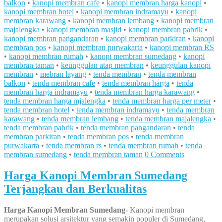
balkon
•
kanopi membran cafe
•
kanopi membran harga kanopi
•
kanopi membran hotel
•
kanopi membran indramayu
•
kanopi
membran karawang
•
kanopi membran lembang
•
kanopi membran
majalengka
•
kanopi membran masjid
•
kanopi membran pabrik
•
kanopi membran pangandaran
•
kanopi membran parkiran
•
kanopi
membran pos
•
kanopi membran purwakarta
•
kanopi membran RS
•
kanopi membran rumah
•
kanopi membran sumedang
•
kanopi
membran taman
•
keunggulan atap membran
•
keunggulan kanopi
membran
•
mebran layang
•
tenda membran
•
tenda membran
balkon
•
tenda membran cafe
•
tenda membran harga
•
tenda
membran harga indramayu
•
tenda membran harga karawang
•
tenda membran harga mjalengka
•
tenda membran harga per meter
•
tenda membran hotel
•
tenda membran indramayu
•
tenda membran
karawang
•
tenda membran lembang
•
tenda membran majalengka
•
tenda membran pabrik
•
tenda membran pangandaran
•
tenda
membran parkiran
•
tenda membran pos
•
tenda membran
purwakarta
•
tenda membran rs
•
tenda membran rumah
•
tenda
membran sumedang
•
tenda membran taman
0 Comments
Harga Kanopi Membran Sumedang
Terjangkau dan Berkualitas
Harga Kanopi Membran Sumedang-
Kanopi membran
merupakan solusi arsitektur yang semakin populer di Sumedang,