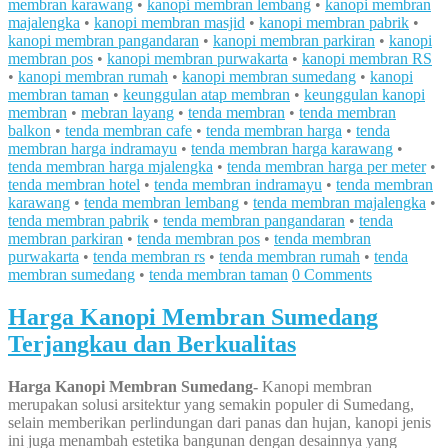
membran karawang
•
kanopi membran lembang
•
kanopi membran
majalengka
•
kanopi membran masjid
•
kanopi membran pabrik
•
kanopi membran pangandaran
•
kanopi membran parkiran
•
kanopi
membran pos
•
kanopi membran purwakarta
•
kanopi membran RS
•
kanopi membran rumah
•
kanopi membran sumedang
•
kanopi
membran taman
•
keunggulan atap membran
•
keunggulan kanopi
membran
•
mebran layang
•
tenda membran
•
tenda membran
balkon
•
tenda membran cafe
•
tenda membran harga
•
tenda
membran harga indramayu
•
tenda membran harga karawang
•
tenda membran harga mjalengka
•
tenda membran harga per meter
•
tenda membran hotel
•
tenda membran indramayu
•
tenda membran
karawang
•
tenda membran lembang
•
tenda membran majalengka
•
tenda membran pabrik
•
tenda membran pangandaran
•
tenda
membran parkiran
•
tenda membran pos
•
tenda membran
purwakarta
•
tenda membran rs
•
tenda membran rumah
•
tenda
membran sumedang
•
tenda membran taman
0 Comments
Harga Kanopi Membran Sumedang
Terjangkau dan Berkualitas
Harga Kanopi Membran Sumedang-
Kanopi membran
merupakan solusi arsitektur yang semakin populer di Sumedang,
selain memberikan perlindungan dari panas dan hujan, kanopi jenis
ini juga menambah estetika bangunan dengan desainnya yang