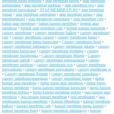
memnran harga lembang
•
atap membran pabrik
•
atap membran
pangandara
•
atap membran parkiran
•
atap membran pos
•
atap
membran purwakarta
•
ATAP MEMBRAN RS
•
atap membran
rumah
•
atap membran sumedang
•
atap membran taman
•
atap
membranhotel
•
atap membrran sumedang
•
atap memrban cafe
•
bahan atap membran
•
bahan kanopi memrban
•
bentuk atap
membran
•
bentuk atap membran cafe
•
bentuk kanopi memrban
•
canopy membrane
•
canopy membrane balkon
•
canopy membrane
cafe
•
canopy membrane carport
•
canopy membrane harga
•
canopy membrane harga karawang
•
Canopy membrane hotel
•
canopy membrane indramayu
•
canopy membrane jakarta
•
canopy
membrane karawang
•
canopy membrane lembang
•
canopy
membrane majalengka
•
Canopy membrane Masjid
•
Canopy
membrane pabrik
•
canopy membrane pangandaran
•
canopy
membrane parkiran
•
canopy membrane pos
•
canopy membrane
purwaakarta
•
canopy membrane purwakarta
•
canopy membrane rs
•
Canopy membrane Rumah
•
canopy membrane sumedang
•
canopy membranesumedang
•
canopy memrbane taman
•
daftar
bentuk atap membran
•
daftar harga atap membran
•
daftar harga
kanopi membran
•
harga kanopi membran karawang
•
harga kanopi
membran terbaru
•
harga kanopi membran terkini
•
jasa pasang atap
membran
•
jasa pasang kanopi membran
•
jasa pembuatan
•
jasa
pembuatan kanopi membran
•
Kanopi Membran
•
kanopi membran
balkon
•
kanopi membran cafe
•
kanopi membran harga kanopi
•
kanopi membran hotel
•
kanopi membran indramayu
•
kanopi