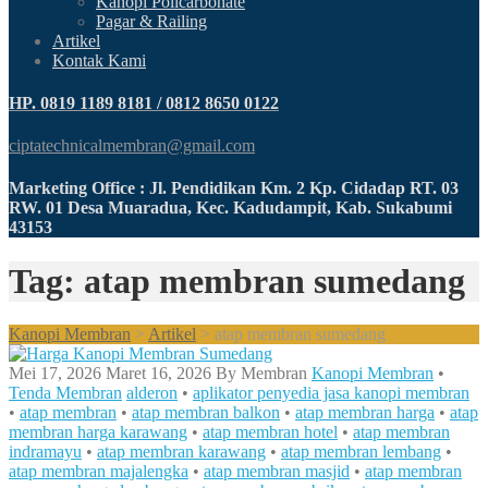
Kanopi Policarbonate
Pagar & Railing
Artikel
Kontak Kami
HP. 0819 1189 8181 / 0812 8650 0122
ciptatechnicalmembran@gmail.com
Marketing Office : Jl. Pendidikan Km. 2 Kp. Cidadap RT. 03
RW. 01 Desa Muaradua, Kec. Kadudampit, Kab. Sukabumi
43153
Tag: atap membran sumedang
Kanopi Membran
>
Artikel
>
atap membran sumedang
Mei 17, 2026
Maret 16, 2026
By
Membran
Kanopi Membran
•
Tenda Membran
alderon
•
aplikator penyedia jasa kanopi membran
•
atap membran
•
atap membran balkon
•
atap membran harga
•
atap
membran harga karawang
•
atap membran hotel
•
atap membran
indramayu
•
atap membran karawang
•
atap membran lembang
•
atap membran majalengka
•
atap membran masjid
•
atap membran