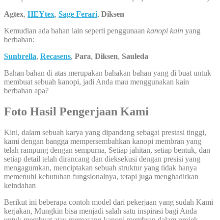
Agtex
,
HEYtex
,
Sage Ferari
,
Diksen
Kemudian ada bahan lain seperti penggunaan
kanopi kain
yang
berbahan:
Sunbrella
,
Recasens
,
Para
,
Diksen
,
Sauleda
Bahan bahan di atas merupakan bahakan bahan yang di buat untuk
membuat sebuah kanopi, jadi Anda mau menggunakan kain
berbahan apa?
Foto Hasil Pengerjaan Kami
Kini, dalam sebuah karya yang dipandang sebagai prestasi tinggi,
kami dengan bangga mempersembahkan kanopi membran yang
telah rampung dengan sempurna, Setiap jahitan, setiap bentuk, dan
setiap detail telah dirancang dan dieksekusi dengan presisi yang
mengagumkan, menciptakan sebuah struktur yang tidak hanya
memenuhi kebutuhan fungsionalnya, tetapi juga menghadirkan
keindahan
Berikut ini beberapa contoh model dari pekerjaan yang sudah Kami
kerjakan, Mungkin bisa menjadi salah satu inspirasi bagi Anda
untuk membuat atau memasang kanopi membran dalam projek