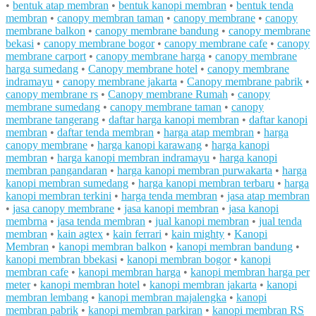
•
bentuk atap membran
•
bentuk kanopi membran
•
bentuk tenda
membran
•
canopy membran taman
•
canopy membrane
•
canopy
membrane balkon
•
canopy membrane bandung
•
canopy membrane
bekasi
•
canopy membrane bogor
•
canopy membrane cafe
•
canopy
membrane carport
•
canopy membrane harga
•
canopy membrane
harga sumedang
•
Canopy membrane hotel
•
canopy membrane
indramayu
•
canopy membrane jakarta
•
Canopy membrane pabrik
•
canopy membrane rs
•
Canopy membrane Rumah
•
canopy
membrane sumedang
•
canopy membrane taman
•
canopy
membrane tangerang
•
daftar harga kanopi membran
•
daftar kanopi
membran
•
daftar tenda membran
•
harga atap membran
•
harga
canopy membrane
•
harga kanopi karawang
•
harga kanopi
membran
•
harga kanopi membran indramayu
•
harga kanopi
membran pangandaran
•
harga kanopi membran purwakarta
•
harga
kanopi membran sumedang
•
harga kanopi membran terbaru
•
harga
kanopi membran terkini
•
harga tenda membran
•
jasa atap membran
•
jasa canopy membrane
•
jasa kanopi membran
•
jasa kanopi
membrna
•
jasa tenda membran
•
jual kanopi membran
•
jual tenda
membran
•
kain agtex
•
kain ferrari
•
kain mighty
•
Kanopi
Membran
•
kanopi membran balkon
•
kanopi membran bandung
•
kanopi membran bbekasi
•
kanopi membran bogor
•
kanopi
membran cafe
•
kanopi membran harga
•
kanopi membran harga per
meter
•
kanopi membran hotel
•
kanopi membran jakarta
•
kanopi
membran lembang
•
kanopi membran majalengka
•
kanopi
membran pabrik
•
kanopi membran parkiran
•
kanopi membran RS