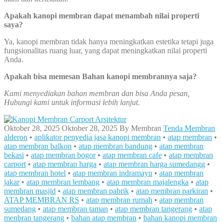
Apakah kanopi membran dapat menambah nilai properti
saya?
Ya, kanopi membran tidak hanya meningkatkan estetika tetapi juga
fungsionalitas ruang luar, yang dapat meningkatkan nilai properti
Anda.
Apakah bisa memesan Bahan kanopi membrannya saja?
Kami menyediakan bahan membran dan bisa Anda pesan,
Hubungi kami untuk informasi lebih lanjut.
Oktober 28, 2025
Oktober 28, 2025
By
Membran
Tenda Membran
alderon
•
aplikator penyedia jasa kanopi membran
•
atap membran
•
atap membran balkon
•
atap membran bandung
•
atap membran
bekasi
•
atap membran bogor
•
atap membran cafe
•
atap membran
carport
•
atap membran harga
•
atap membran harga sumedangg
•
atap membran hotel
•
atap membran indramayu
•
atap membran
jakar
•
atap membran lembang
•
atap membran majalengka
•
atap
membran masjid
•
atap membran pabrik
•
atap membran parkiran
•
ATAP MEMBRAN RS
•
atap membran rumah
•
atap membran
sumedang
•
atap membran taman
•
atap membran tangerang
•
atap
menbran tangerang
•
bahan atap membran
•
bahan kanopi membran