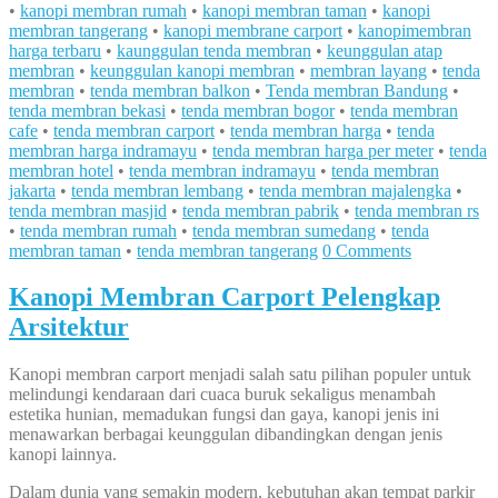
•
kanopi membran rumah
•
kanopi membran taman
•
kanopi
membran tangerang
•
kanopi membrane carport
•
kanopimembran
harga terbaru
•
kaunggulan tenda membran
•
keunggulan atap
membran
•
keunggulan kanopi membran
•
membran layang
•
tenda
membran
•
tenda membran balkon
•
Tenda membran Bandung
•
tenda membran bekasi
•
tenda membran bogor
•
tenda membran
cafe
•
tenda membran carport
•
tenda membran harga
•
tenda
membran harga indramayu
•
tenda membran harga per meter
•
tenda
membran hotel
•
tenda membran indramayu
•
tenda membran
jakarta
•
tenda membran lembang
•
tenda membran majalengka
•
tenda membran masjid
•
tenda membran pabrik
•
tenda membran rs
•
tenda membran rumah
•
tenda membran sumedang
•
tenda
membran taman
•
tenda membran tangerang
0 Comments
Kanopi Membran Carport Pelengkap
Arsitektur
Kanopi membran carport menjadi salah satu pilihan populer untuk
melindungi kendaraan dari cuaca buruk sekaligus menambah
estetika hunian, memadukan fungsi dan gaya, kanopi jenis ini
menawarkan berbagai keunggulan dibandingkan dengan jenis
kanopi lainnya.
Dalam dunia yang semakin modern, kebutuhan akan tempat parkir