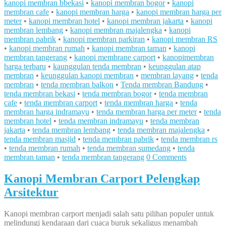
kanopi membran bbekasi
•
kanopi membran bogor
•
kanopi
membran cafe
•
kanopi membran harga
•
kanopi membran harga per
meter
•
kanopi membran hotel
•
kanopi membran jakarta
•
kanopi
membran lembang
•
kanopi membran majalengka
•
kanopi
membran pabrik
•
kanopi membran parkiran
•
kanopi membran RS
•
kanopi membran rumah
•
kanopi membran taman
•
kanopi
membran tangerang
•
kanopi membrane carport
•
kanopimembran
harga terbaru
•
kaunggulan tenda membran
•
keunggulan atap
membran
•
keunggulan kanopi membran
•
membran layang
•
tenda
membran
•
tenda membran balkon
•
Tenda membran Bandung
•
tenda membran bekasi
•
tenda membran bogor
•
tenda membran
cafe
•
tenda membran carport
•
tenda membran harga
•
tenda
membran harga indramayu
•
tenda membran harga per meter
•
tenda
membran hotel
•
tenda membran indramayu
•
tenda membran
jakarta
•
tenda membran lembang
•
tenda membran majalengka
•
tenda membran masjid
•
tenda membran pabrik
•
tenda membran rs
•
tenda membran rumah
•
tenda membran sumedang
•
tenda
membran taman
•
tenda membran tangerang
0 Comments
Kanopi Membran Carport Pelengkap
Arsitektur
Kanopi membran carport menjadi salah satu pilihan populer untuk
melindungi kendaraan dari cuaca buruk sekaligus menambah