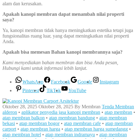
alam dan kerusakan.
Apakah kanopi membran dapat menambah nilai properti
saya?
Ya, kanopi membran tidak hanya meningkatkan estetika tetapi juga
fungsionalitas ruang luar, yang dapat meningkatkan nilai properti
Anda.
Apakah bisa memesan Bahan kanopi membrannya saja?
Kami menyediakan bahan membran dan bisa Anda pesan,
Hubungi kami untuk informasi lebih lanjut
.
WhatsApp
Facebook
Google
Instagram
Pinterest
TikTok
YouTube
Oktober 28, 2025
Oktober 28, 2025
By
Membran
Tenda Membran
alderon
•
aplikator penyedia jasa kanopi membran
•
atap membran
•
atap membran balkon
•
atap membran bandung
•
atap membran
bekasi
•
atap membran bogor
•
atap membran cafe
•
atap membran
carport
•
atap membran harga
•
atap membran harga sumedangg
•
atap membran hotel
•
atap membran indramayu
•
atap membran