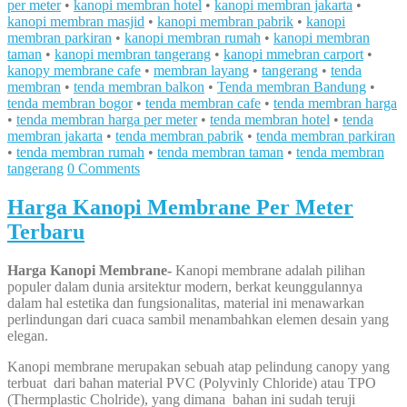
per meter
•
kanopi membran hotel
•
kanopi membran jakarta
•
kanopi membran masjid
•
kanopi membran pabrik
•
kanopi
membran parkiran
•
kanopi membran rumah
•
kanopi membran
taman
•
kanopi membran tangerang
•
kanopi mmebran carport
•
kanopy membrane cafe
•
membran layang
•
tangerang
•
tenda
membran
•
tenda membran balkon
•
Tenda membran Bandung
•
tenda membran bogor
•
tenda membran cafe
•
tenda membran harga
•
tenda membran harga per meter
•
tenda membran hotel
•
tenda
membran jakarta
•
tenda membran pabrik
•
tenda membran parkiran
•
tenda membran rumah
•
tenda membran taman
•
tenda membran
tangerang
0 Comments
Harga Kanopi Membrane Per Meter
Terbaru
Harga Kanopi Membrane-
Kanopi membrane adalah pilihan
populer dalam dunia arsitektur modern, berkat keunggulannya
dalam hal estetika dan fungsionalitas, material ini menawarkan
perlindungan dari cuaca sambil menambahkan elemen desain yang
elegan.
Kanopi membrane merupakan sebuah atap pelindung canopy yang
terbuat dari bahan material PVC (Polyvinly Chloride) atau TPO
(Thermplastic Cholride), yang dimana bahan ini sudah teruji