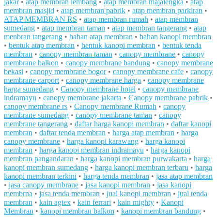
jakar
•
atap membran lembang
•
atap membran majalengka
•
atap
membran masjid
•
atap membran pabrik
•
atap membran parkiran
•
ATAP MEMBRAN RS
•
atap membran rumah
•
atap membran
sumedang
•
atap membran taman
•
atap membran tangerang
•
atap
menbran tangerang
•
bahan atap membran
•
bahan kanopi membran
•
bentuk atap membran
•
bentuk kanopi membran
•
bentuk tenda
membran
•
canopy membran taman
•
canopy membrane
•
canopy
membrane balkon
•
canopy membrane bandung
•
canopy membrane
bekasi
•
canopy membrane bogor
•
canopy membrane cafe
•
canopy
membrane carport
•
canopy membrane harga
•
canopy membrane
harga sumedang
•
Canopy membrane hotel
•
canopy membrane
indramayu
•
canopy membrane jakarta
•
Canopy membrane pabrik
•
canopy membrane rs
•
Canopy membrane Rumah
•
canopy
membrane sumedang
•
canopy membrane taman
•
canopy
membrane tangerang
•
daftar harga kanopi membran
•
daftar kanopi
membran
•
daftar tenda membran
•
harga atap membran
•
harga
canopy membrane
•
harga kanopi karawang
•
harga kanopi
membran
•
harga kanopi membran indramayu
•
harga kanopi
membran pangandaran
•
harga kanopi membran purwakarta
•
harga
kanopi membran sumedang
•
harga kanopi membran terbaru
•
harga
kanopi membran terkini
•
harga tenda membran
•
jasa atap membran
•
jasa canopy membrane
•
jasa kanopi membran
•
jasa kanopi
membrna
•
jasa tenda membran
•
jual kanopi membran
•
jual tenda
membran
•
kain agtex
•
kain ferrari
•
kain mighty
•
Kanopi
Membran
•
kanopi membran balkon
•
kanopi membran bandung
•