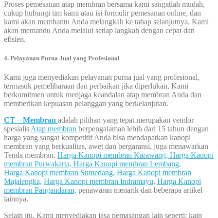
Proses pemesanan atap membran bersama kami sangatlah mudah,
cukup hubungi tim kami atau isi formulir pemesanan online, dan
kami akan membantu Anda melangkah ke tahap selanjutnya, Kami
akan memandu Anda melalui setiap langkah dengan cepat dan
efisien.
4. Pelayanan Purna Jual yang Profesional
Kami juga menyediakan pelayanan purna jual yang profesional,
termasuk pemeliharaan dan perbaikan jika diperlukan, Kami
berkomitmen untuk menjaga keandalan atap membran Anda dan
memberikan kepuasan pelanggan yang berkelanjutan.
CT – Membran
adalah pilihan yang tepat merupakan vendor
spesialis
Atap membran
berpengalaman lebih dari 15 tahun dengan
harga yang sangat kompetitif Anda bisa mendapatkan kanopi
membran yang berkualitas, awet dan bergaransi, juga menawarkan
Tenda membran,
Harga Kanopi membran Karawang,
Harga Kanopi
membran Purwakarta,
Harga Kanopi membran Lembang,
Harga Kanopi membran Sumedang,
Harga Kanopi membran
Majalengka,
Harga Kanopi membran Indramayu
,
Harga Kanopi
membran Pangandaran,
penawaran menarik dan beberapa artikel
lainnya.
Selain itu, Kami menyediakan jasa pemasangan lain seperti: kain