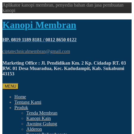
Aplikator kanopi membran, penyedia bahan dan jasa pembuatan
kanopi
Kanopi Membran
HP. 0819 1189 8181 / 0812 8650 0122
ciptatechnicalmembran@gmail.com
Marketing Office : Jl. Pendidikan Km. 2 Kp. Cidadap RT. 03
RW. 01 Desa Muaradua, Kec. Kadudampit, Kab. Sukabumi
43153
MENU
Home
Tentang Kami
Produk
Tenda Membran
Kanopi Kain
Awning Gulung
Alderon