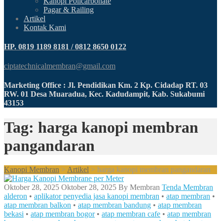
Kanopi Policarbonate
Pagar & Railing
Artikel
Kontak Kami
HP. 0819 1189 8181 / 0812 8650 0122
ciptatechnicalmembran@gmail.com
Marketing Office : Jl. Pendidikan Km. 2 Kp. Cidadap RT. 03
RW. 01 Desa Muaradua, Kec. Kadudampit, Kab. Sukabumi
43153
Tag: harga kanopi membran
pangandaran
Kanopi Membran
>
Artikel
>
harga kanopi membran pangandaran
Oktober 28, 2025
Oktober 28, 2025
By
Membran
Tenda Membran
alderon
•
aplikator penyedia jasa kanopi membran
•
atap membran
•
atap membran balkon
•
atap membran bandung
•
atap membran
bekasi
•
atap membran bogor
•
atap membran cafe
•
atap membran