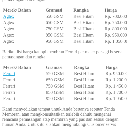
Merek/ Bahan
Gramasi
Rangka
Harga
Agtex
550 GSM
Besi Hitam
Rp. 700.000
Agtex
650 GSM
Besi Hitam
Rp. 750.000
Agtex
750 GSM
Besi Hitam
Rp. 800.000
Agtex
850 GSM
Besi Hitam
Rp. 950.000
Agtex
950 GSM
Besi Hitam
Rp. 1.050.0
Berikut list harga kanopi membran Ferrari per meter persegi beserta
pemasangan dan rangka:
Merek/ Bahan
Gramasi
Rangka
Harga
Ferrari
550 GSM
Besi Hitam
Rp. 950.00
Ferrari
650 GSM
Besi Hitam
Rp. 1.200.0
Ferrari
750 GSM
Besi Hitam
Rp. 1.450.0
Ferrari
850 GSM
Besi Hitam
Rp. 1.700.0
Ferrari
950 GSM
Besi Hitam
Rp. 1.950.0
Kami menyediakan tempat untuk Anda bertanya seputar Tenda
Membran, atau mengkonsultasikan terlebih dahulu mengenai
renacana pemasangan atap membran yang pas dan sesuai dengan
hunian Anda. Untuk itu silahkan menghubungi Customer servis