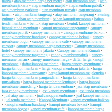
harga
•
atap membran harga per meter
•
atap membran hotel
•
atap
membran jakarta
•
atap membran masjid
•
atap membran pabrik
•
atap membran parkiran
•
atap membran rumah
•
atap membran
taman
•
atap membran tangerag
•
atap membran tangerang
•
awning
gulung
•
bahan atap membran
•
bahan kanopii membran
•
bahan
tenda membran
•
bentuk atap membran
•
bentuk kanopi membran
•
bentuk tenda membran
•
canopi membranetangeranng
•
canopy
membran pabrik
•
canopy membrane
•
canopy membrane balkon
•
canopy membrane bandung
•
canopy membrane bekasi
•
canopy
membrane bogor
•
canopy membrane cafe
•
canopy membrane
carport
•
canopy membrane harga per meter
•
Canopy membrane
hotel
•
canopy membrane jakarta
•
Canopy membrane Rumah
•
canopy membrane tangerang
•
canopy membranpabrik
•
canopy
memrane taman
•
canopy mmebrane harga
•
daftar harga kanopi
membrane
•
daftar kanopi membran
•
harga canopy membrane
•
harga kanopi membran
•
harga kanopi membran jakarta
•
harga
kanopi membran karawang
•
harga kanopi membran majalengka
•
harga kanopi membran pangandaran
•
harga kanopi membran
purwakarta
•
harga kanopi membrane lembang
•
harga kanopi
membrane sumedang
•
harga tenda membran
•
jasa atap membrane
•
jasa canopy membrane
•
jasa kanopi membran
•
jasa tenda membran
•
jual atap membran
•
jual canopy membrane
•
jual kanopi membran
•
jual tenda membran
•
Kanopi Membran
•
kanopi membran balkon
•
kanopi membran bandung
•
kanopi membran bekasi
•
kanopi
membran bogor
•
kanopi membran cafe
•
kanopi membran harga