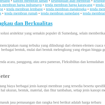
medang
•
kanopi membran taman
•
keunggulan atap membran
•
keungg
a membran harga indramayu
•
tenda membran harga karawang
•
tenda
ng
•
tenda membran lembang
•
tenda membran majalengka
•
tenda mem
s
•
tenda membran rumah
•
tenda membran sumedang
•
tenda membra
kau dan Berkualitas
usi arsitektur yang semakin populer di Sumedang, selain memberikan
iptakan ruang terbuka yang dilindungi dari elemen-elemen cuaca sep
 berbagai bentuk, mulai dari bentuk melengkung yang elegan hingga g
enda acara, panggung, atau area pameran, Fleksibilitas dan kemudaha
eter
ng biaya berbagai jenis kanopi membran yang tersedia beserta spesifikas
l ukuran, bentuk, material, dan fitur tambahan, setiap jenis kanopi 
rmasuk jasa pemasangan dan rangka besi berikut adalah harga terbaru