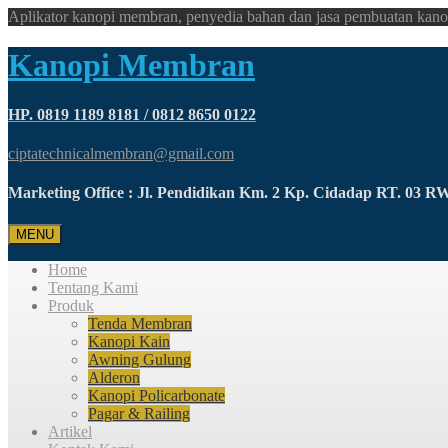
Aplikator kanopi membran, penyedia bahan dan jasa pembuatan kano
Kanopi Membran
HP. 0819 1189 8181 / 0812 8650 0122
ciptatechnicalmembran@gmail.com
Marketing Office : Jl. Pendidikan Km. 2 Kp. Cidadap RT. 03 
MENU
Home
Tentang Kami
Produk
Tenda Membran
Kanopi Kain
Awning Gulung
Alderon
Kanopi Policarbonate
Pagar & Railing
Artikel