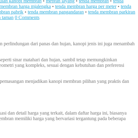
ulan kanopi membran
•
mebran layang
•
tenda membran
•
tenda
 membran harga mjalengka
•
tenda membran harga per meter
•
tenda
bran pabrik
•
tenda membran pangandaran
•
tenda membran parkiran
n taman
0 Comments
 perlindungan dari panas dan hujan, kanopi jenis ini juga menambah
erti sinar matahari dan hujan, sambil tetap memungkinkan
eometri yang kompleks, sesuai dengan kebutuhan dan preferensi
n pemasangan menjadikan kanopi membran pilihan yang praktis dan
i dan detail harga yang terkait, dalam daftar harga ini, biasanya
membran memiliki harga yang bervariasi tergantung pada beberapa