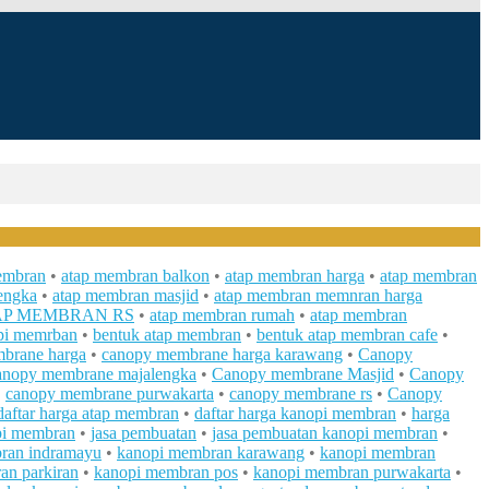
embran
•
atap membran balkon
•
atap membran harga
•
atap membran
engka
•
atap membran masjid
•
atap membran memnran harga
AP MEMBRAN RS
•
atap membran rumah
•
atap membran
pi memrban
•
bentuk atap membran
•
bentuk atap membran cafe
•
brane harga
•
canopy membrane harga karawang
•
Canopy
anopy membrane majalengka
•
Canopy membrane Masjid
•
Canopy
•
canopy membrane purwakarta
•
canopy membrane rs
•
Canopy
daftar harga atap membran
•
daftar harga kanopi membran
•
harga
pi membran
•
jasa pembuatan
•
jasa pembuatan kanopi membran
•
ran indramayu
•
kanopi membran karawang
•
kanopi membran
an parkiran
•
kanopi membran pos
•
kanopi membran purwakarta
•