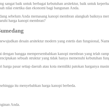
 sangat baik untuk berbagai kebutuhan arsitektur, baik untuk keperlu
ah nilai estetika dan ekonomi bagi bangunan Anda.
ang sebelum Anda memasang kanopi membran alangkah baiknya mengeta
garuhi harga kanopi membran?
Sumedang
ewujudkan desain arsitektur modern yang estetis dan fungsional, Nam
ami dengan bangga mempersembahkan kanopi membran yang telah rampung
enciptakan sebuah struktur yang tidak hanya memenuhi kebutuhan fung
i harga pasar setiap daerah atau kota memiliki patokan harganya masin
 sehingga itu menyebabkan harga kanopi berbeda.
inginan Anda.