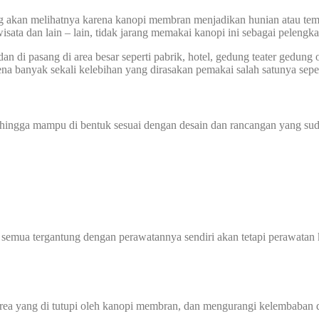
ang akan melihatnya karena kanopi membran menjadikan hunian atau tem
wisata dan lain – lain, tidak jarang memakai kanopi ini sebagai pelengk
dan di pasang di area besar seperti pabrik, hotel, gedung teater gedun
na banyak sekali kelebihan yang dirasakan pemakai salah satunya seper
sehingga mampu di bentuk sesuai dengan desain dan rancangan yang sud
 semua tergantung dengan perawatannya sendiri akan tetapi perawatan 
 yang di tutupi oleh kanopi membran, dan mengurangi kelembaban di