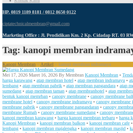
Kontak Kami
HP. 0819 1189 8181 / 0812 8650 0122
ciptatechnicalmembran@gmail.com
Marketing Office : Jl. Pendidikan Km. 2 Kp. Cidadap RT. 03 
Tag: kanopi membran indrama
Kanopi Membran
>
Artikel
>
kanopi membran indramayu
Mei 17, 2026
Maret 16, 2026
By
Membran
Kanopi Membran
•
Tend
harga karawang
•
atap membran hotel
•
atap membran indramayu
•
a
lembang
•
atap membran pabrik
•
atap membran pangandara
•
atap m
sumedang
•
atap membran taman
•
atap membranhotel
•
atap membrr
bentuk kanopi memrban
•
canopy membrane
•
canopy membrane bal
membrane hotel
•
canopy membrane indramayu
•
canopy membrane j
membrane pabrik
•
canopy membrane pangandaran
•
canopy membran
membrane Rumah
•
canopy membrane sumedang
•
canopy membran
kanopi membran karawang
•
harga kanopi membran terbaru
•
harga 
Kanopi Membran
•
kanopi membran balkon
•
kanopi membran cafe
lembang
•
kanopi membran majalengka
•
kanopi membran masjid
•
k