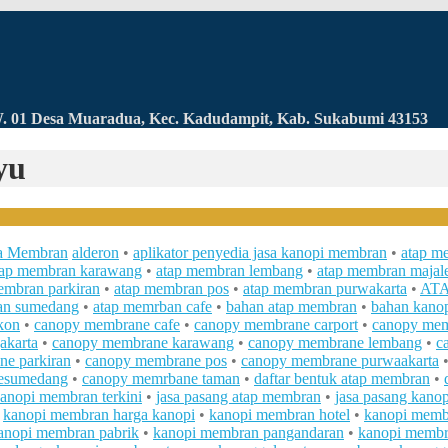
RW. 01 Desa Muaradua, Kec. Kadudampit, Kab. Sukabumi 43153
yu
a Membran
alderon
•
aplikator penyedia jasa kanopi membran
•
atap m
tap membran karawang
•
atap membran lembang
•
atap membran majal
embran parkiran
•
atap membran pos
•
atap membran purwakarta
•
AT
an sumedang
•
atap memrban cafe
•
bahan atap membran
•
bahan kano
kon
•
canopy membrane cafe
•
canopy membrane carport
•
canopy mem
akarta
•
canopy membrane karawang
•
canopy membrane lembang
•
c
e parkiran
•
canopy membrane pos
•
canopy membrane purwaakarta
esumedang
•
canopy memrbane taman
•
daftar bentuk atap membran
•
kanopi membran terkini
•
jasa pasang atap membran
•
jasa pasang kano
•
kanopi membran harga kanopi
•
kanopi membran hotel
•
kanopi memb
anopi membran pabrik
•
kanopi membran pangandaran
•
kanopi membr