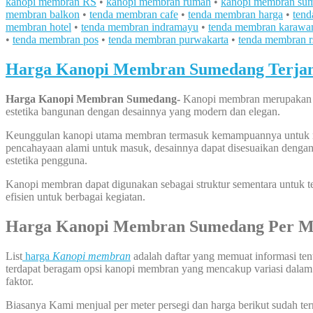
kanopi membran RS
•
kanopi membran rumah
•
kanopi membran su
membran balkon
•
tenda membran cafe
•
tenda membran harga
•
tend
membran hotel
•
tenda membran indramayu
•
tenda membran karawa
•
tenda membran pos
•
tenda membran purwakarta
•
tenda membran r
Harga Kanopi Membran Sumedang Terjang
Harga Kanopi Membran Sumedang-
Kanopi membran merupakan sol
estetika bangunan dengan desainnya yang modern dan elegan.
Keunggulan kanopi utama membran termasuk kemampuannya untuk menc
pencahayaan alami untuk masuk, desainnya dapat disesuaikan dengan
estetika pengguna.
Kanopi membran dapat digunakan sebagai struktur sementara untuk t
efisien untuk berbagai kegiatan.
Harga Kanopi Membran Sumedang Per M
List
harga
Kanopi membran
adalah daftar yang memuat informasi tenta
terdapat beragam opsi kanopi membran yang mencakup variasi dalam ha
faktor.
Biasanya Kami menjual per meter persegi dan harga berikut sudah te