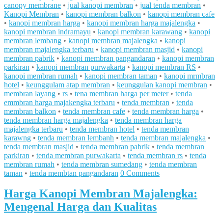
canopy membrane
•
jual kanopi membran
•
jual tenda membran
•
Kanopi Membran
•
kanopi membran balkon
•
kanopi membran cafe
•
kanopi membran harga
•
kanopi membran harga majalengka
•
kanopi membran indramayu
•
kanopi membran karawang
•
kanopi
membran lembang
•
kanopi membran majalengka
•
kanopi
membran majalengka terbaru
•
kanopi membran masjid
•
kanopi
membran pabrik
•
kanopi membran pangandaran
•
kanopi membran
parkiran
•
kanopi membran purwakarta
•
kanopi membran RS
•
kanopi membran rumah
•
kanopi membran taman
•
kanopi mrmbran
hotel
•
keunggulam atap membran
•
keunggulan kanopi membran
•
membran layang
•
rs
•
tena membran harga per meter
•
tenda
emmbran harga majakengka terbaru
•
tenda membran
•
tenda
membran balkon
•
tenda membran cafe
•
tenda membran harga
•
tenda membran harga majalengka
•
tenda membran harga
majalengka terbaru
•
tenda membran hotel
•
tenda membran
karawng
•
tenda membran lembanh
•
tenda membran majalengka
•
tenda membran masjid
•
tenda membran pabrik
•
tenda membran
parkiran
•
tenda membran purwakarta
•
tenda membran rs
•
tenda
membran rumah
•
tenda membran sumedang
•
tenda membran
taman
•
tenda membtan pangandaran
0 Comments
Harga Kanopi Membran Majalengka:
Mengenal Harga dan Kualitas