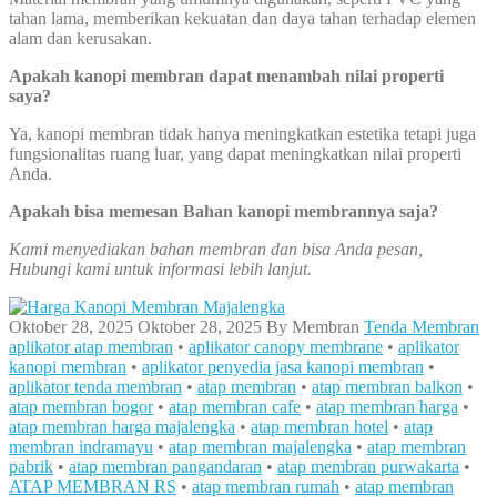
tahan lama, memberikan kekuatan dan daya tahan terhadap elemen
alam dan kerusakan.
Apakah kanopi membran dapat menambah nilai properti
saya?
Ya, kanopi membran tidak hanya meningkatkan estetika tetapi juga
fungsionalitas ruang luar, yang dapat meningkatkan nilai properti
Anda.
Apakah bisa memesan Bahan kanopi membrannya saja?
Kami menyediakan bahan membran dan bisa Anda pesan,
Hubungi kami untuk informasi lebih lanjut.
Oktober 28, 2025
Oktober 28, 2025
By
Membran
Tenda Membran
aplikator atap membran
•
aplikator canopy membrane
•
aplikator
kanopi membran
•
aplikator penyedia jasa kanopi membran
•
aplikator tenda membran
•
atap membran
•
atap membran balkon
•
atap membran bogor
•
atap membran cafe
•
atap membran harga
•
atap membran harga majalengka
•
atap membran hotel
•
atap
membran indramayu
•
atap membran majalengka
•
atap membran
pabrik
•
atap membran pangandaran
•
atap membran purwakarta
•
ATAP MEMBRAN RS
•
atap membran rumah
•
atap membran