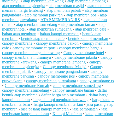
indramayu
•
atap membran karawang
•
atap membran lembang
•
atap membran majalengka
•
atap membran masjid
•
atap membran
memnran harga lembang
•
atap membran pabrik
•
atap membran
pangandara
•
atap membran parkiran
•
atap membran pos
•
atap
membran purwakarta
•
ATAP MEMBRAN RS
•
atap membran
rumah
•
atap membran sumedang
•
atap membran taman
•
atap
membranhotel
•
atap membrran sumedang
•
atap memrban cafe
•
bahan atap membran
•
bahan kanopi memrban
•
bentuk atap
membran
•
bentuk atap membran cafe
•
bentuk kanopi memrban
•
canopy membrane
•
canopy membrane balkon
•
canopy membrane
cafe
•
canopy membrane carport
•
canopy membrane harga
•
canopy membrane harga karawang
•
Canopy membrane hotel
•
canopy membrane indramayu
•
canopy membrane jakarta
•
canopy
membrane karawang
•
canopy membrane lembang
•
canopy
membrane majalengka
•
Canopy membrane Masjid
•
Canopy
membrane pabrik
•
canopy membrane pangandaran
•
canopy
membrane parkiran
•
canopy membrane pos
•
canopy membrane
purwaakarta
•
canopy membrane purwakarta
•
canopy membrane rs
•
Canopy membrane Rumah
•
canopy membrane sumedang
•
canopy membranesumedang
•
canopy memrbane taman
•
daftar
bentuk atap membran
•
daftar harga atap membran
•
daftar harga
kanopi membran
•
harga kanopi membran karawang
•
harga kanopi
membran terbaru
•
harga kanopi membran terkini
•
jasa pasang atap
membran
•
jasa pasang kanopi membran
•
jasa pembuatan
•
jasa
pembuatan kanopi membran
•
Kanopi Membran
•
kanopi membran