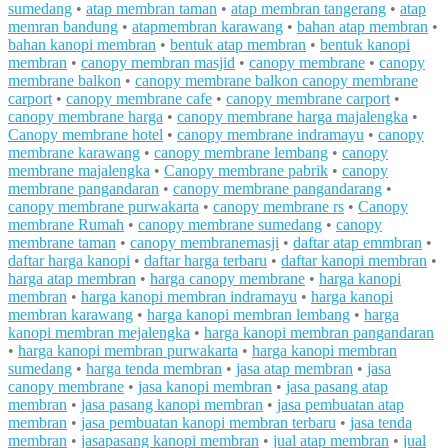
sumedang
•
atap membran taman
•
atap membran tangerang
•
atap
memran bandung
•
atapmembran karawang
•
bahan atap membran
•
bahan kanopi membran
•
bentuk atap membran
•
bentuk kanopi
membran
•
canopy membran masjid
•
canopy membrane
•
canopy
membrane balkon
•
canopy membrane balkon canopy membrane
carport
•
canopy membrane cafe
•
canopy membrane carport
•
canopy membrane harga
•
canopy membrane harga majalengka
•
Canopy membrane hotel
•
canopy membrane indramayu
•
canopy
membrane karawang
•
canopy membrane lembang
•
canopy
membrane majalengka
•
Canopy membrane pabrik
•
canopy
membrane pangandaran
•
canopy membrane pangandarang
•
canopy membrane purwakarta
•
canopy membrane rs
•
Canopy
membrane Rumah
•
canopy membrane sumedang
•
canopy
membrane taman
•
canopy membranemasji
•
daftar atap emmbran
•
daftar harga kanopi
•
daftar harga terbaru
•
daftar kanopi membran
•
harga atap membran
•
harga canopy membrane
•
harga kanopi
membran
•
harga kanopi membran indramayu
•
harga kanopi
membran karawang
•
harga kanopi membran lembang
•
harga
kanopi membran mejalengka
•
harga kanopi membran pangandaran
•
harga kanopi membran purwakarta
•
harga kanopi membran
sumedang
•
harga tenda membran
•
jasa atap membran
•
jasa
canopy membrane
•
jasa kanopi membran
•
jasa pasang atap
membran
•
jasa pasang kanopi membran
•
jasa pembuatan atap
membran
•
jasa pembuatan kanopi membran terbaru
•
jasa tenda
membran
•
jasapasang kanopi membran
•
jual atap membran
•
jual