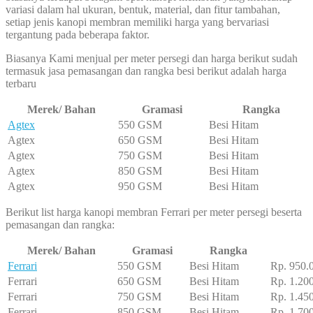
variasi dalam hal ukuran, bentuk, material, dan fitur tambahan,
setiap jenis kanopi membran memiliki harga yang bervariasi
tergantung pada beberapa faktor.
Biasanya Kami menjual per meter persegi dan harga berikut sudah
termasuk jasa pemasangan dan rangka besi berikut adalah harga
terbaru
Merek/ Bahan
Gramasi
Rangka
Agtex
550 GSM
Besi Hitam
Agtex
650 GSM
Besi Hitam
Agtex
750 GSM
Besi Hitam
Agtex
850 GSM
Besi Hitam
Agtex
950 GSM
Besi Hitam
Berikut list harga kanopi membran Ferrari per meter persegi beserta
pemasangan dan rangka:
Merek/ Bahan
Gramasi
Rangka
Ferrari
550 GSM
Besi Hitam
Rp. 950.
Ferrari
650 GSM
Besi Hitam
Rp. 1.20
Ferrari
750 GSM
Besi Hitam
Rp. 1.45
Ferrari
850 GSM
Besi Hitam
Rp. 1.70