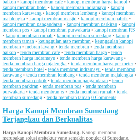
balkon
•
kanopi membran cafe
•
kanopi membran harga kanopi
•
kanopi membran hotel
•
kanopi membran indramayu
•
kanopi
membran karawang
•
kanopi membran lembang
•
kanopi membran
majalengka
•
kanopi membran masjid
•
kanopi membran pabrik
•
kanopi membran pangandaran
•
kanopi membran parkiran
•
kanopi
membran pos
•
kanopi membran purwakarta
•
kanopi membran RS
•
kanopi membran rumah
•
kanopi membran sumedang
•
kanopi
membran taman
•
keunggulan atap membran
•
keunggulan kanopi
membran
•
mebran layang
•
tenda membran
•
tenda membran
balkon
•
tenda membran cafe
•
tenda membran harga
•
tenda
membran harga indramayu
•
tenda membran harga karawang
•
tenda membran harga mjalengka
•
tenda membran harga per meter
•
tenda membran hotel
•
tenda membran indramayu
•
tenda membran
karawang
•
tenda membran lembang
•
tenda membran majalengka
•
tenda membran pabrik
•
tenda membran pangandaran
•
tenda
membran parkiran
•
tenda membran pos
•
tenda membran
purwakarta
•
tenda membran rs
•
tenda membran rumah
•
tenda
membran sumedang
•
tenda membran taman
0 Comments
Harga Kanopi Membran Sumedang
Terjangkau dan Berkualitas
Harga Kanopi Membran Sumedang-
Kanopi membran
merupakan solusi arsitektur yang semakin populer di Sumedang,