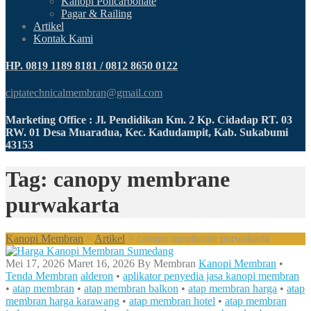
Kanopi Policarbonate
Pagar & Railing
Artikel
Kontak Kami
HP. 0819 1189 8181 / 0812 8650 0122
ciptatechnicalmembran@gmail.com
Marketing Office : Jl. Pendidikan Km. 2 Kp. Cidadap RT. 03
RW. 01 Desa Muaradua, Kec. Kadudampit, Kab. Sukabumi
43153
Tag: canopy membrane
purwakarta
Kanopi Membran
>
Artikel
>
canopy membrane purwakarta
Mei 17, 2026
Maret 16, 2026
By
Membran
Kanopi Membran
•
Tenda Membran
alderon
•
aplikator penyedia jasa kanopi membran
•
atap membran
•
atap membran balkon
•
atap membran harga
•
atap
membran harga karawang
•
atap membran hotel
•
atap membran