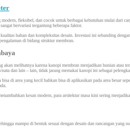
ter
dern, fleksibel, dan cocok untuk berbagai kebutuhan mulai dari carpo
sangat bervariasi tergantung beberapa faktor.
itas bahan dan kompleksitas desain. Investasi ini sebanding dengan da
pengalaman di bidang struktur membran.
abaya
ang akan melihatnya karena kanopi membran menjadikan hunian atau te
wisata dan lain – lain, tidak jarang memakai kanopi ini sebagai pelengk
sa di area yang kecil bahkan bisa di aplikasikan pada area besar sepe
nda.
nambahkan kesan modern, para arsitektur masa kini sering menjadik
sehingga mampu di bentuk sesuai dengan desain dan rancangan yang sud