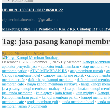
Kontak Kami
HP. 0819 1189 8181 / 0812 8650 0122
ciptatechnicalmembran@gmail.com
Marketing Office : Jl. Pendidikan Km. 2 Kp. Cidadap RT. 03 
Tag: jasa pasang kanopi memb
Kanopi Membran
>
Artikel
>
jasa pasang kanopi membran surabaya
Desember 1, 2025
Desember 1, 2025
By
Membran
Kanopi Membran
aplikator penyedia jasa
•
aplikator tenda membran
•
atap membran
•
a
membran parkir
•
ATAP MEMBRAN RS
•
atap membran rumah
•
aw
Canopy membrane hotel
•
Canopy membrane pabrik
•
canopy membr
membranecafe
•
daftar harga kanopi membran
•
daftar kanopi membr
membran cafe
•
harga kanopi membran surabaya
•
harga kanopi memb
jasa pasang kanopi membran surabaya
•
jasa pembuatan kanopi mem
jual tenda membran
•
kain agtex
•
kain ferrari
•
kain mighty
•
Kanopi
Kanopi membran padel
•
kanopi membran parkir
•
kanopi membran 
membran cafe
•
tenda membran golf
•
tenda membran hotel
•
tenda m
membran taman
0 Comments