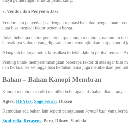
biaya pemasangan struktur pendukung.
7.
Vendor dan Penyedia Jasa
Vendor atau penyedia jasa dengan reputasi baik dan pengalaman luas 
juga bisa menjadi faktor penentu harga.
Itulah beberapa faktor penentu harga kanopi membran, namun itu tida
banyaknya volume yang dipesan akan memungkinkan harga kanopi ja
Alangkah baiknya untuk konsultasi terlebih dahulu perihal rencana
Penting untuk mempertimbangkan beberapa faktor di atas agar bisa
dan berkualitas sehingga bisa bertahan lama juga memberikan perlin
Bahan – Bahan Kanopi Membran
Kanopi membran sendiri memiliki beberapa jenis bahan diantaranya:
Agtex
,
HEYtex
,
Sage Ferari
,
Diksen
Kemudian ada bahan lain seperti penggunaan
kanopi kain
yang berba
Sunbrella
,
Recasens
,
Para
,
Diksen
,
Sauleda