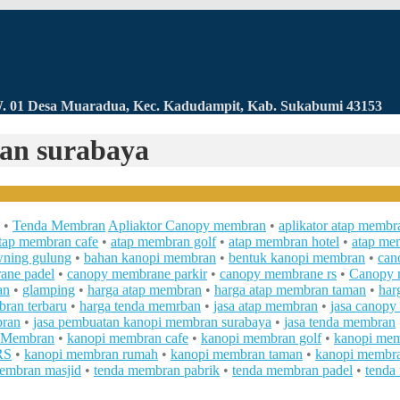
RW. 01 Desa Muaradua, Kec. Kadudampit, Kab. Sukabumi 43153
ran surabaya
•
Tenda Membran
Apliaktor Canopy membran
•
aplikator atap membr
tap membran cafe
•
atap membran golf
•
atap membran hotel
•
atap me
ning gulung
•
bahan kanopi membran
•
bentuk kanopi membran
•
can
ane padel
•
canopy membrane parkir
•
canopy membrane rs
•
Canopy 
an
•
glamping
•
harga atap membran
•
harga atap membran taman
•
har
ran terbaru
•
harga tenda memrban
•
jasa atap membran
•
jasa canop
bran
•
jasa pembuatan kanopi membran surabaya
•
jasa tenda membran
 Membran
•
kanopi membran cafe
•
kanopi membran golf
•
kanopi mem
RS
•
kanopi membran rumah
•
kanopi membran taman
•
kanopi membra
embran masjid
•
tenda membran pabrik
•
tenda membran padel
•
tenda