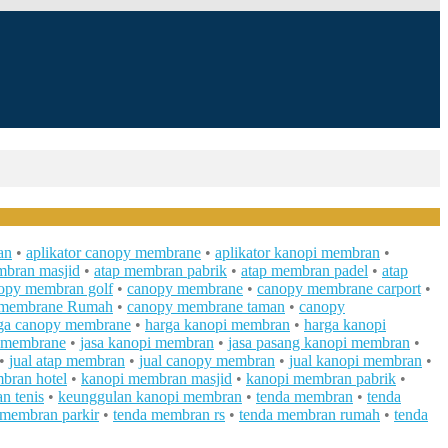
an
•
aplikator canopy membrane
•
aplikator kanopi membran
•
mbran masjid
•
atap membran pabrik
•
atap membran padel
•
atap
opy membran golf
•
canopy membrane
•
canopy membrane carport
•
membrane Rumah
•
canopy membrane taman
•
canopy
ga canopy membrane
•
harga kanopi membran
•
harga kanopi
y membrane
•
jasa kanopi membran
•
jasa pasang kanopi membran
•
•
jual atap membran
•
jual canopy membran
•
jual kanopi membran
•
bran hotel
•
kanopi membran masjid
•
kanopi membran pabrik
•
n tenis
•
keunggulan kanopi membran
•
tenda membran
•
tenda
 membran parkir
•
tenda membran rs
•
tenda membran rumah
•
tenda