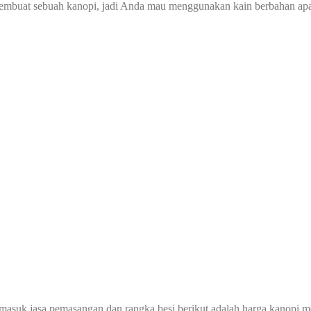
membuat sebuah kanopi, jadi Anda mau menggunakan kain berbahan ap
rmasuk jasa pemasangan dan rangka besi berikut adalah harga kanopi 