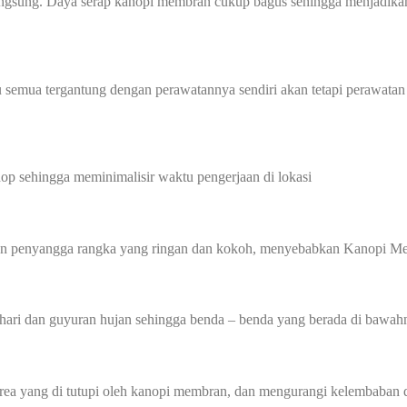
angsung. Daya serap kanopi membran cukup bagus sehingga menjadikan
 semua tergantung dengan perawatannya sendiri akan tetapi perawatan
p sehingga meminimalisir waktu pengerjaan di lokasi
gan penyangga rangka yang ringan dan kokoh, menyebabkan Kanopi Me
hari dan guyuran hujan sehingga benda – benda yang berada di bawahn
 yang di tutupi oleh kanopi membran, dan mengurangi kelembaban di