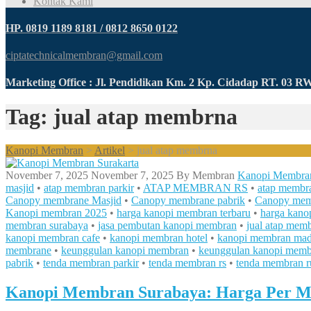
Kontak Kami
HP. 0819 1189 8181 / 0812 8650 0122
ciptatechnicalmembran@gmail.com
Marketing Office : Jl. Pendidikan Km. 2 Kp. Cidadap RT. 03 
Tag: jual atap membrna
Kanopi Membran
>
Artikel
>
jual atap membrna
November 7, 2025
November 7, 2025
By
Membran
Kanopi Membra
masjid
•
atap membran parkir
•
ATAP MEMBRAN RS
•
atap membr
Canopy membrane Masjid
•
Canopy membrane pabrik
•
Canopy mem
Kanopi membran 2025
•
harga kanopi membran terbaru
•
harga kano
membran surabaya
•
jasa pembutan kanopi membran
•
jual atap mem
kanopi membran cafe
•
kanopi membran hotel
•
kanopi membran mad
membrane
•
keunggulan kanopi membran
•
keunggulan kanopi memb
pabrik
•
tenda membran parkir
•
tenda membran rs
•
tenda membran 
Kanopi Membran Surabaya: Harga Per M