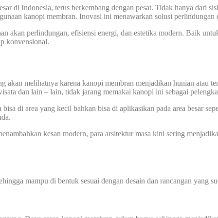
esar di Indonesia, terus berkembang dengan pesat. Tidak hanya dari sisi 
ggunaan kanopi membran. Inovasi ini menawarkan solusi perlindungan 
kan perlindungan, efisiensi energi, dan estetika modern. Baik untuk h
ap konvensional.
yang akan melihatnya karena kanopi membran menjadikan hunian atau t
wisata dan lain – lain, tidak jarang memakai kanopi ini sebagai pelengk
sa di area yang kecil bahkan bisa di aplikasikan pada area besar sepe
nda.
nambahkan kesan modern, para arsitektur masa kini sering menjadik
sehingga mampu di bentuk sesuai dengan desain dan rancangan yang sud