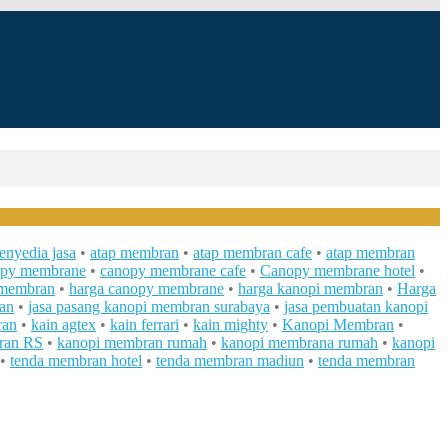
penyedia jasa
•
atap membran
•
atap membran cafe
•
atap membran
opy membrane
•
canopy membrane cafe
•
Canopy membrane hotel
•
 membran
•
harga canopy membrane
•
harga kanopi membran
•
Harga
an
•
jasa pasang kanopi membran surabaya
•
jasa pembuatan kanopi
ran
•
kain agtex
•
kain ferrari
•
kain mighty
•
Kanopi Membran
•
ran RS
•
kanopi membran rumah
•
kanopi membrana rumah
•
kanopi
•
tenda membran hotel
•
tenda membran madiun
•
tenda membran