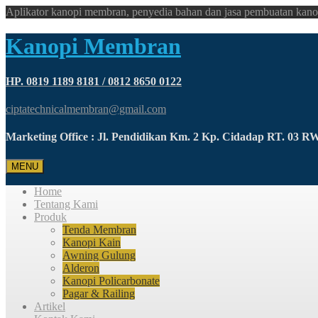
Aplikator kanopi membran, penyedia bahan dan jasa pembuatan kano
Kanopi Membran
HP. 0819 1189 8181 / 0812 8650 0122
ciptatechnicalmembran@gmail.com
Marketing Office : Jl. Pendidikan Km. 2 Kp. Cidadap RT. 03 
MENU
Home
Tentang Kami
Produk
Tenda Membran
Kanopi Kain
Awning Gulung
Alderon
Kanopi Policarbonate
Pagar & Railing
Artikel