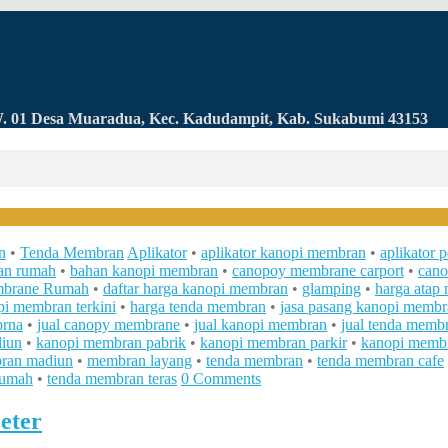
RW. 01 Desa Muaradua, Kec. Kadudampit, Kab. Sukabumi 43153
n
•
Tenda Membran
Aplikator
•
aplikator kanopi membran
•
aplikator 
an rumah
•
bahan kanopi membran
•
canopoy membrane carport
•
can
brane Rumah
•
daftar harga kanopi membran
•
glamping
•
harga atap
pi membran terkini
•
harga tenda membran
•
jasa pasang kanopi membr
brna
•
jual canopy membrane
•
jual kanopi membran
•
jual tenda memb
iun
•
kanopi membran pabrik
•
kanopi membran parkir
•
kanopi memb
ran madiun
•
membran layang
•
tenda membran
•
tenda membran cafe
rumah
•
tenda membran teras
0 Comments
eter