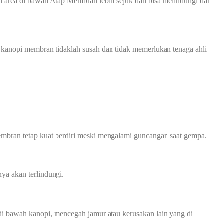
 area di bawah Atap Membran lebih sejuk dan bisa melindungi dar
 kanopi membran tidaklah susah dan tidak memerlukan tenaga ahli
mbran tetap kuat berdiri meski mengalami guncangan saat gempa.
ya akan terlindungi.
 bawah kanopi, mencegah jamur atau kerusakan lain yang di