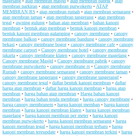
magelang
•
atap membran masjid
•
atap membran pabrik
•
atap
membran parkiran
•
atap membran purwokerto
•
ATAP
MEMBRAN RS
•
atap membran rumah
•
atap membran semarang
•
atap membran taman
•
atap membran tangerang
•
atap membran
tegal
•
awning gulung
•
bahan atap membran
•
bahan kanopi
membran
•
bentuk atap membran
•
bentuk kanopi membran
•
bentuk kanopi membran galamping
•
canopy membrane
•
canopy
membrane balkon
•
canopy membrane bandung
•
canopy membrane
bekasi
•
canopy membrane bogor
•
canopy membrane cafe
•
canopy
membrane carport
•
Canopy membrane hotel
•
canopy membrane
jakarta
•
canopy membrane klaten
•
canopy membrane magelang
•
Canopy membrane Masjid
•
Canopy membrane pabrik
•
canopy
membrane purwokerto
•
canopy membrane rs
•
Canopy membrane
Rumah
•
canopy membrane semarang
•
canopy membrane taman
•
canopy membrane tangerang
•
canopy membrane tangerangf
•
canopy membrane tegal
•
daftar bentuk kanopi membran
•
daftar
harga atap membran
•
daftar harga kanopi membran
•
harga atap
membran
•
harga bahan atap membran
•
Harga bahan kanopi
membran
•
harga bahan tenda membran
•
harga canopy membrane
•
harga canopy membranem
•
harga kanopi memban
•
harga kanopi
membran
•
harga kanopi membran klaten
•
harga kanopi membran
magelang
•
harga kanopi membran per meter
•
harga kanopi
membran purwokerto
•
harga kanopi membran semarang
•
harga
kanopi membran tegal
•
harga kanopi membran terbaru
•
harga
kanopi membran tereupdate
•
harga kanopi membran terkini
•
harga