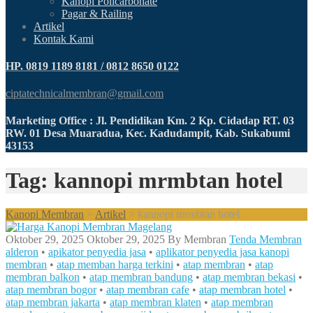
Kanopi Policarbonate
Pagar & Railing
Artikel
Kontak Kami
HP. 0819 1189 8181 / 0812 8650 0122
ciptatechnicalmembran@gmail.com
Marketing Office : Jl. Pendidikan Km. 2 Kp. Cidadap RT. 03
RW. 01 Desa Muaradua, Kec. Kadudampit, Kab. Sukabumi
43153
Tag: kannopi mrmbtan hotel
Kanopi Membran
>
Artikel
>
kannopi mrmbtan hotel
Oktober 29, 2025
Oktober 29, 2025
By
Membran
Tenda Membran
alderon
•
apikator penyedia jasa
•
aplikator penyedia jasa kanopi
membran
•
atap memban harga terkini
•
atap membran
•
atap
membran balkon
•
atap membran bandung
•
atap membran bekasi
•
atap membran bogor
•
atap membran cafe
•
atap membran hotel
•
atap membran jakarta
•
atap membran klaten
•
atap membran