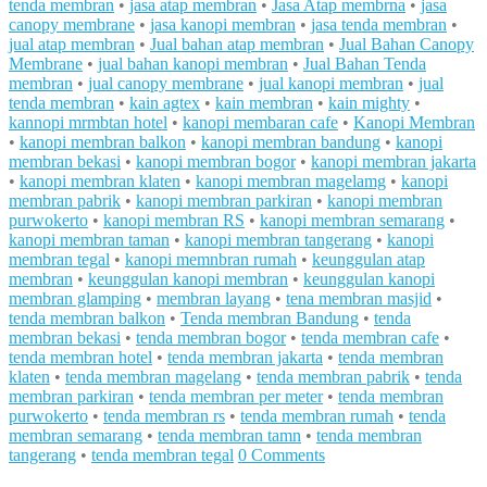
tenda membran
•
jasa atap membran
•
Jasa Atap membrna
•
jasa
canopy membrane
•
jasa kanopi membran
•
jasa tenda membran
•
jual atap membran
•
Jual bahan atap membran
•
Jual Bahan Canopy
Membrane
•
jual bahan kanopi membran
•
Jual Bahan Tenda
membran
•
jual canopy membrane
•
jual kanopi membran
•
jual
tenda membran
•
kain agtex
•
kain membran
•
kain mighty
•
kannopi mrmbtan hotel
•
kanopi membaran cafe
•
Kanopi Membran
•
kanopi membran balkon
•
kanopi membran bandung
•
kanopi
membran bekasi
•
kanopi membran bogor
•
kanopi membran jakarta
•
kanopi membran klaten
•
kanopi membran magelamg
•
kanopi
membran pabrik
•
kanopi membran parkiran
•
kanopi membran
purwokerto
•
kanopi membran RS
•
kanopi membran semarang
•
kanopi membran taman
•
kanopi membran tangerang
•
kanopi
membran tegal
•
kanopi memnbran rumah
•
keunggulan atap
membran
•
keunggulan kanopi membran
•
keunggulan kanopi
membran glamping
•
membran layang
•
tena membran masjid
•
tenda membran balkon
•
Tenda membran Bandung
•
tenda
membran bekasi
•
tenda membran bogor
•
tenda membran cafe
•
tenda membran hotel
•
tenda membran jakarta
•
tenda membran
klaten
•
tenda membran magelang
•
tenda membran pabrik
•
tenda
membran parkiran
•
tenda membran per meter
•
tenda membran
purwokerto
•
tenda membran rs
•
tenda membran rumah
•
tenda
membran semarang
•
tenda membran tamn
•
tenda membran
tangerang
•
tenda membran tegal
0 Comments