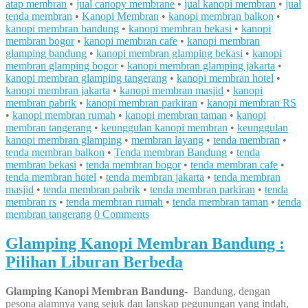
atap membran
•
jual canopy membrane
•
jual kanopi membran
•
jual
tenda membran
•
Kanopi Membran
•
kanopi membran balkon
•
kanopi membran bandung
•
kanopi membran bekasi
•
kanopi
membran bogor
•
kanopi membran cafe
•
kanopi membran
glamping bandung
•
kanopi membran glamping bekasi
•
kanopi
membran glamping bogor
•
kanopi membran glamping jakarta
•
kanopi membran glamping tangerang
•
kanopi membran hotel
•
kanopi membran jakarta
•
kanopi membran masjid
•
kanopi
membran pabrik
•
kanopi membran parkiran
•
kanopi membran RS
•
kanopi membran rumah
•
kanopi membran taman
•
kanopi
membran tangerang
•
keunggulan kanopi membran
•
keunggulan
kanopi membran glamping
•
membran layang
•
tenda membran
•
tenda membran balkon
•
Tenda membran Bandung
•
tenda
membran bekasi
•
tenda membran bogor
•
tenda membran cafe
•
tenda membran hotel
•
tenda membran jakarta
•
tenda membran
masjid
•
tenda membran pabrik
•
tenda membran parkiran
•
tenda
membran rs
•
tenda membran rumah
•
tenda membran taman
•
tenda
membran tangerang
0 Comments
Glamping Kanopi Membran Bandung :
Pilihan Liburan Berbeda
Glamping Kanopi Membran Bandung-
Bandung, dengan
pesona alamnya yang sejuk dan lanskap pegunungan yang indah,