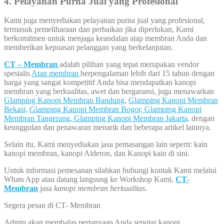
4. Pelayanan Purna Jual yang Profesional
Kami juga menyediakan pelayanan purna jual yang profesional,
termasuk pemeliharaan dan perbaikan jika diperlukan, Kami
berkomitmen untuk menjaga keandalan atap membran Anda dan
memberikan kepuasan pelanggan yang berkelanjutan.
CT – Membran
adalah pilihan yang tepat merupakan vendor
spesialis
Atap membran
berpengalaman lebih dari 15 tahun dengan
harga yang sangat kompetitif Anda bisa mendapatkan kanopi
membran yang berkualitas, awet dan bergaransi, juga menawarkan
Glamping Kanopi Membran Bandung
,
Glamping Kanopi Membran
Bekasi,
Glamping Kanopi Membran Bogor,
Glamping Kanopi
Membran Tangerang,
Glamping Kanopi Membran Jakarta,
dengan
keunggulan dan penawaran menarik dan beberapa artikel lainnya.
Selain itu, Kami menyediakan jasa pemasangan lain seperti: kain
kanopi membran, kanopi Alderon, dan Kanopi kain di sini.
Untuk informasi pemesanan silahkan hubungi kontak Kami melalui
Whats App atau datang langsung ke Workshop Kami,
CT-
Membran
jasa
kanopi membran berkualitas
.
Segera pesan di CT- Membran
Admin akan membalas pertanyaan Anda seputar kanopi