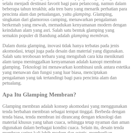
selalu menjadi destinasi favorit bagi para pelancong, namun dalam
beberapa tahun terakhir, ada tren baru yang menarik perhatian para
pencinta alam dan petualangan, yaitu
glamping.
Glamping,
singkatan dari glamorous camping, menawarkan pengalaman
berkemah yang mewah, memadukan kenyamanan modern dengan
keindahan alam yang asri. Salah satu bentuk glamping yang
semakin populer di Bandung adalah
glamping
membran
.
Dalam dunia glamping, inovasi tidak hanya terbatas pada jenis
akomodasi, tetapi juga pada desain dan material yang digunakan.
Salah satu terobosan terbaru yang mengubah cara kita menikmati
alam tanpa meninggalkan kenyamanan adalah kanopi membran
glamping. Teknologi ini menawarkan kombinasi unik antara estetika
yang menawan dan fungsi yang luar biasa, menciptakan
pengalaman yang tak tertandingi bagi para pencinta alam dan
petualang.
Apa Itu Glamping Membran?
Glamping membran adalah konsep akomodasi yang menggunakan
tenda berbahan membran sebagai tempat tinggal. Berbeda dengan
tenda biasa, tenda membran ini dirancang dengan teknologi dan
material khusus yang tahan cuaca, sehingga tetap nyaman dan aman
digunakan dalam berbagai kondisi cuaca. Selain itu, desain tenda
membran sering kali lebih modern dan estetis, memberikan