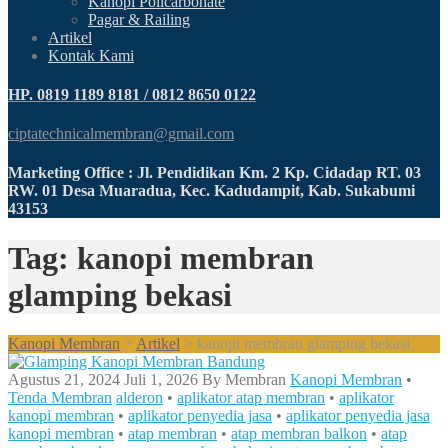
Kanopi Policarbonate
Pagar & Railing
Artikel
Kontak Kami
HP. 0819 1189 8181 / 0812 8650 0122
ciptatechnicalmembran@gmail.com
Marketing Office : Jl. Pendidikan Km. 2 Kp. Cidadap RT. 03
RW. 01 Desa Muaradua, Kec. Kadudampit, Kab. Sukabumi
43153
Tag: kanopi membran
glamping bekasi
Kanopi Membran
>
Artikel
>
kanopi membran glamping bekasi
Agustus 21, 2024
Juli 1, 2026
By
Membran
Kanopi Membran
•
Tenda Membran
alderon
•
aplikator atap membran
•
aplikator
kanopi membran
•
aplikator penyedia jasa
•
aplikator penyedia jasa
kanopi membran
•
atap membran
•
atap membran balkon
•
atap