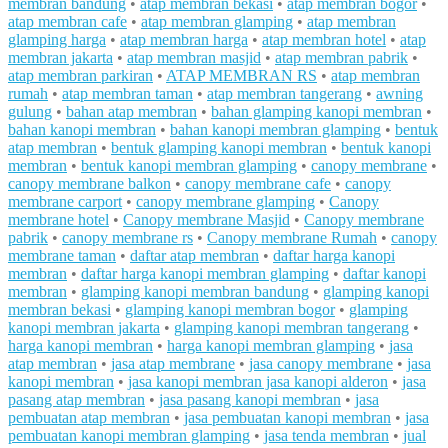
membran bandung
•
atap membran bekasi
•
atap membran bogor
•
atap membran cafe
•
atap membran glamping
•
atap membran
glamping harga
•
atap membran harga
•
atap membran hotel
•
atap
membran jakarta
•
atap membran masjid
•
atap membran pabrik
•
atap membran parkiran
•
ATAP MEMBRAN RS
•
atap membran
rumah
•
atap membran taman
•
atap membran tangerang
•
awning
gulung
•
bahan atap membran
•
bahan glamping kanopi membran
•
bahan kanopi membran
•
bahan kanopi membran glamping
•
bentuk
atap membran
•
bentuk glamping kanopi membran
•
bentuk kanopi
membran
•
bentuk kanopi membran glamping
•
canopy membrane
•
canopy membrane balkon
•
canopy membrane cafe
•
canopy
membrane carport
•
canopy membrane glamping
•
Canopy
membrane hotel
•
Canopy membrane Masjid
•
Canopy membrane
pabrik
•
canopy membrane rs
•
Canopy membrane Rumah
•
canopy
membrane taman
•
daftar atap membran
•
daftar harga kanopi
membran
•
daftar harga kanopi membran glamping
•
daftar kanopi
membran
•
glamping kanopi membran bandung
•
glamping kanopi
membran bekasi
•
glamping kanopi membran bogor
•
glamping
kanopi membran jakarta
•
glamping kanopi membran tangerang
•
harga kanopi membran
•
harga kanopi membran glamping
•
jasa
atap membran
•
jasa atap membrane
•
jasa canopy membrane
•
jasa
kanopi membran
•
jasa kanopi membran jasa kanopi alderon
•
jasa
pasang atap membran
•
jasa pasang kanopi membran
•
jasa
pembuatan atap membran
•
jasa pembuatan kanopi membran
•
jasa
pembuatan kanopi membran glamping
•
jasa tenda membran
•
jual