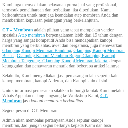
Kami juga menyediakan pelayanan purna jual yang profesional,
termasuk pemeliharaan dan perbaikan jika diperlukan, Kami
berkomitmen untuk menjaga keandalan atap membran Anda dan
memberikan kepuasan pelanggan yang berkelanjutan.
CT – Membran
adalah pilihan yang tepat merupakan vendor
spesialis
Atap membran
berpengalaman lebih dari 15 tahun dengan
harga yang sangat kompetitif Anda bisa mendapatkan kanopi
membran yang berkualitas, awet dan bergaransi, juga menawarkan
Glamping Kanopi Membran Bandung
,
Glamping Kanopi Membran
Bekasi,
Glamping Kanopi Membran Bogor,
Glamping Kanopi
Membran Tangerang,
Glamping Kanopi Membran Jakarta,
dengan
keunggulan dan penawaran menarik dan beberapa artikel lainnya.
Selain itu, Kami menyediakan jasa pemasangan lain seperti: kain
kanopi membran, kanopi Alderon, dan Kanopi kain di sini.
Untuk informasi pemesanan silahkan hubungi kontak Kami melalui
Whats App atau datang langsung ke Workshop Kami,
CT-
Membran
jasa
kanopi membran berkualitas
.
Segera pesan di CT- Membran
Admin akan membalas pertanyaan Anda seputar kanopi
membran, Jadi jangan segan bertanya kepada Kami dan bisa