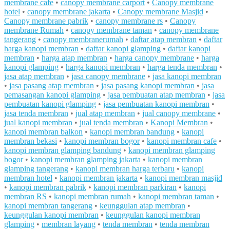
membrane cafe
•
canopy membrane carport
•
Canopy membrane
hotel
•
canopy membrane jakarta
•
Canopy membrane Masjid
•
Canopy membrane pabrik
•
canopy membrane rs
•
Canopy
membrane Rumah
•
canopy membrane taman
•
canopy membrane
tangerang
•
canopy membranerumah
•
daftar atap membran
•
daftar
harga kanopi membran
•
daftar kanopi glamping
•
daftar kanopi
membran
•
harga atap membran
•
harga canopy membrane
•
harga
kanopi glamping
•
harga kanopi membran
•
harga tenda membran
•
jasa atap membran
•
jasa canopy membrane
•
jasa kanopi membran
•
jasa pasang atap membran
•
jasa pasang kanopi membran
•
jasa
pemasangan kanopi glamping
•
jasa pembuatan atap membran
•
jasa
pembuatan kanopi glamping
•
jasa pembuatan kanopi membran
•
jasa tenda membran
•
jual atap membran
•
jual canopy membrane
•
jual kanopi membran
•
jual tenda membran
•
Kanopi Membran
•
kanopi membran balkon
•
kanopi membran bandung
•
kanopi
membran bekasi
•
kanopi membran bogor
•
kanopi membran cafe
•
kanopi membran glamping bandung
•
kanopi membran glamping
bogor
•
kanopi membran glamping jakarta
•
kanopi membran
glamping tangerang
•
kanopi membran harga terbaru
•
kanopi
membran hotel
•
kanopi membran jakarta
•
kanopi membran masjid
•
kanopi membran pabrik
•
kanopi membran parkiran
•
kanopi
membran RS
•
kanopi membran rumah
•
kanopi membran taman
•
kanopi membran tangerang
•
keunggulan atap membran
•
keunggulan kanopi membran
•
keunggulan kanopi membran
glamping
•
membran layang
•
tenda membran
•
tenda membran