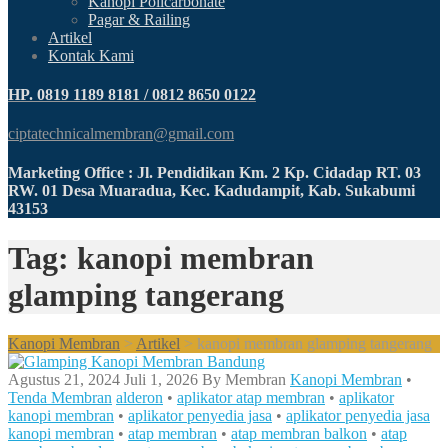
Kanopi Policarbonate
Pagar & Railing
Artikel
Kontak Kami
HP. 0819 1189 8181 / 0812 8650 0122
ciptatechnicalmembran@gmail.com
Marketing Office : Jl. Pendidikan Km. 2 Kp. Cidadap RT. 03
RW. 01 Desa Muaradua, Kec. Kadudampit, Kab. Sukabumi
43153
Tag: kanopi membran
glamping tangerang
Kanopi Membran
>
Artikel
>
kanopi membran glamping tangerang
Agustus 21, 2024
Juli 1, 2026
By
Membran
Kanopi Membran
•
Tenda Membran
alderon
•
aplikator atap membran
•
aplikator
kanopi membran
•
aplikator penyedia jasa
•
aplikator penyedia jasa
kanopi membran
•
atap membran
•
atap membran balkon
•
atap