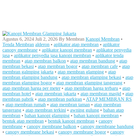
Agustus 6, 2024
Juli 2, 2026
By
Membran
Kanopi Membran
•
Tenda Membran
alderon
•
aplikator atap membran
•
aplikator
canopy membrane
•
aplikator kanopi membran
•
aplikator penyedia
jasa
•
aplikator penyedia jasa kanopi membran
•
aplikator tenda
membran
•
atap membran balkon
•
atap membran bandung
•
atap
membran bekasi
•
atap membran bogor
•
atap membran cafe
•
atap
membran galmping jakarta
•
atap membran glamping
•
atap
membran glamping bandung
•
atap membran glamping bekasi
•
atap
membran glamping bogor
•
atap membran glamping tangerang
•
atap membran harga per meter
•
atap membran harga terbaru
•
atap
membran hotel
•
atap membran jakarta
•
atap membran masjid
•
atap
membran pabrik
•
atap membran parkiran
•
ATAP MEMBRAN RS
•
atap membran rumah
•
atap membran taman
•
atap membran
tangerang
•
atap membran terkini
•
awning gulung
•
bahan atap
membran
•
bahan kanopi glamping
•
bahan kanopi membran
•
bentuk atap membran
•
bentuk kanopi membran
•
canopy
membrane
•
canopy membrane balkon
•
canopy membrane bandung
•
canopy membrane bekasi
•
canopy membrane bogor
•
canopy