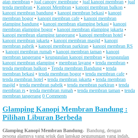
atap membran
•
jual canopy membrane
•
jual kanopi membran
•
jual
tenda membran
•
Kanopi Membran
•
kanopi membran balkon
•
kanopi membran bandung
•
kanopi membran bekasi
•
kanopi
membran bogor
•
kanopi membran cafe
•
kanopi membran
glamping bandung
•
kanopi membran glamping bekasi
•
kanopi
membran glamping bogor
•
kanopi membran glamping jakarta
•
kanopi membran glamping tangerang
•
kanopi membran hotel
•
kanopi membran jakarta
•
kanopi membran masjid
•
kanopi
membran pabrik
•
kanopi membran parkiran
•
kanopi membran RS
•
kanopi membran rumah
•
kanopi membran taman
•
kanopi
membran tangerang
•
keunggulan kanopi membran
•
keunggulan
kanopi membran glamping
•
membran layang
•
tenda membran
•
tenda membran balkon
•
Tenda membran Bandung
•
tenda
membran bekasi
•
tenda membran bogor
•
tenda membran cafe
•
tenda membran hotel
•
tenda membran jakarta
•
tenda membran
masjid
•
tenda membran pabrik
•
tenda membran parkiran
•
tenda
membran rs
•
tenda membran rumah
•
tenda membran taman
•
tenda
membran tangerang
0 Comments
Glamping Kanopi Membran Bandung :
Pilihan Liburan Berbeda
Glamping Kanopi Membran Bandung-
Bandung, dengan
pesona alamnya yang sejuk dan lanskap pegunungan yang indah,