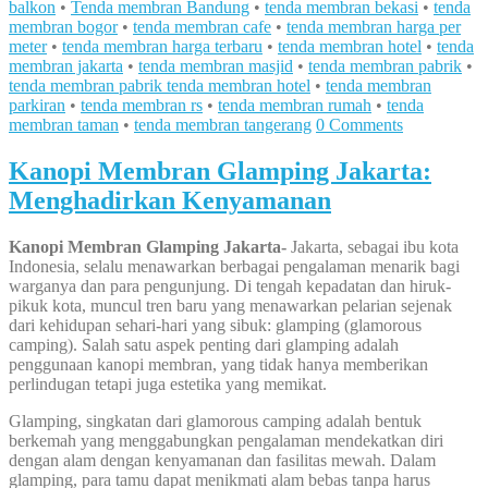
balkon
•
Tenda membran Bandung
•
tenda membran bekasi
•
tenda
membran bogor
•
tenda membran cafe
•
tenda membran harga per
meter
•
tenda membran harga terbaru
•
tenda membran hotel
•
tenda
membran jakarta
•
tenda membran masjid
•
tenda membran pabrik
•
tenda membran pabrik tenda membran hotel
•
tenda membran
parkiran
•
tenda membran rs
•
tenda membran rumah
•
tenda
membran taman
•
tenda membran tangerang
0 Comments
Kanopi Membran Glamping Jakarta:
Menghadirkan Kenyamanan
Kanopi Membran Glamping Jakarta-
Jakarta, sebagai ibu kota
Indonesia, selalu menawarkan berbagai pengalaman menarik bagi
warganya dan para pengunjung. Di tengah kepadatan dan hiruk-
pikuk kota, muncul tren baru yang menawarkan pelarian sejenak
dari kehidupan sehari-hari yang sibuk: glamping (glamorous
camping). Salah satu aspek penting dari glamping adalah
penggunaan kanopi membran, yang tidak hanya memberikan
perlindugan tetapi juga estetika yang memikat.
Glamping, singkatan dari glamorous camping adalah bentuk
berkemah yang menggabungkan pengalaman mendekatkan diri
dengan alam dengan kenyamanan dan fasilitas mewah. Dalam
glamping, para tamu dapat menikmati alam bebas tanpa harus