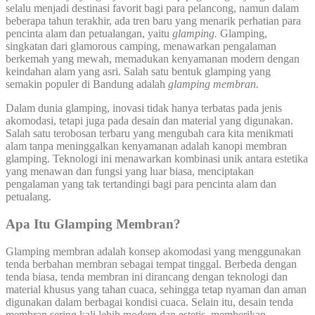
selalu menjadi destinasi favorit bagi para pelancong, namun dalam
beberapa tahun terakhir, ada tren baru yang menarik perhatian para
pencinta alam dan petualangan, yaitu
glamping.
Glamping,
singkatan dari glamorous camping, menawarkan pengalaman
berkemah yang mewah, memadukan kenyamanan modern dengan
keindahan alam yang asri. Salah satu bentuk glamping yang
semakin populer di Bandung adalah
glamping
membran
.
Dalam dunia glamping, inovasi tidak hanya terbatas pada jenis
akomodasi, tetapi juga pada desain dan material yang digunakan.
Salah satu terobosan terbaru yang mengubah cara kita menikmati
alam tanpa meninggalkan kenyamanan adalah kanopi membran
glamping. Teknologi ini menawarkan kombinasi unik antara estetika
yang menawan dan fungsi yang luar biasa, menciptakan
pengalaman yang tak tertandingi bagi para pencinta alam dan
petualang.
Apa Itu Glamping Membran?
Glamping membran adalah konsep akomodasi yang menggunakan
tenda berbahan membran sebagai tempat tinggal. Berbeda dengan
tenda biasa, tenda membran ini dirancang dengan teknologi dan
material khusus yang tahan cuaca, sehingga tetap nyaman dan aman
digunakan dalam berbagai kondisi cuaca. Selain itu, desain tenda
membran sering kali lebih modern dan estetis, memberikan