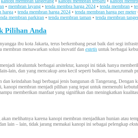
•
kanopi membran tangerang
•
kanopi membran terbaru
•
kanopi memrb
an
•
membran layang
•
tenda membra harga 2024
•
tenda membran
•
t
n harga
•
tenda membran harga 2024
•
tenda membran harga per meter
enda membran parkiran
•
tenda membran taman
•
tenda membran tange
k Pilihan Anda
nyangga ibu kota Jakarta, terus berkembang pesat baik dari segi infra
da membran menawarkan solusi inovatif dan
estetis
untuk berbagai kebutu
i idealuntuk berbagai arsitektur, kanopi ini tidak hanya memberikan
 lain-lain, dan yang mencakup area kecil seperti balkon, taman,rumah pri
dan keindahan bagi berbagai jenis bangunan di Tangerang, Dengan ke
rgi, kanopi membran menjadi pilihan yang tepat untuk memenuhi kebutuh
n mampu memberikan manfaat yang signifikan dan meningkatkan kualitas
ng akan melihatnya karena kanopi membran menjadikan hunian atau tem
dan lain – lain, tidak jarang memakai kanopi ini sebagai pelengkap
ekst