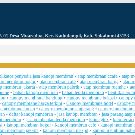
RW. 01 Desa Muaradua, Kec. Kadudampit, Kab. Sukabumi 43153
plikator penyedia jasa kanopi membran
•
atap membraan ccafe
•
atap 
tap membran bogor
•
atap membran cafe
•
atap membran harga
•
atap 
ap membran jakarta
•
atap membran pabrik
•
atap membran ruamha
•
at
rane
•
bahan kanopi membran
•
bahan tenda membran
•
bentuk atap 
kon
•
canopy membrane bandung
•
canopy membrane bekasi
•
canopy 
•
canopy membrane harga terkini
•
Canopy membrane hotel
•
canopy m
y membrane taman
•
canopy membrane tangerang
•
canopy mmebrane h
ran
•
daftar kanopi mmebran
•
jasa kanopi membran
•
jasa pasang atap
pi membran
•
jasa pembuatan tenda membran
•
kain agtex
•
kain ferrari
si
•
kanopi membran bogor
•
kanopi membran cafe
•
kanopi membran 
opi membran jakarta
•
kanopi membran masjid
•
kanopi membran pabr