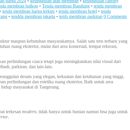
an harga 2024
•
keunggulan atap membran
•
keunggulan canopy
enda membran balkon
•
Tenda membran Bandung
•
tenda membran
•
tenda membran harga terkini
•
tenda membran hotel
•
tenda
rang
•
tendda membran jakarta
•
tenfs membran parkiran
0 Comments
struktur maupun kebutuhan masyarakatnya. Salah satu tren terbaru yang
han ruang eksterior, mulai dari area komersial, tempat rekreasi,
 perlindungan cuaca tetapi juga meningkatakan nilai visual dari
badi, parkiran, dan lain-lain.
unggulan desain yang elegan, kekuatan dan ketahanan yang tinggi,
an perlindungan dan estetika ruang eksterior, Baik untuk area
 hidup masyarakat di Tangerang.
pat terkesan
modern
, tidak hanya untuk hunian namun bisa juga untuk
erior
.