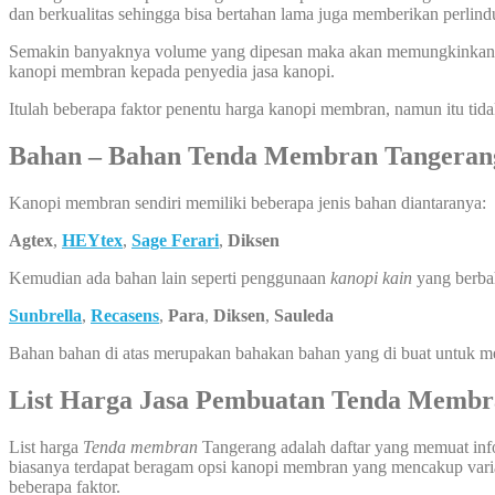
dan berkualitas sehingga bisa bertahan lama juga memberikan perlin
Semakin banyaknya volume yang dipesan maka akan memungkinkan har
kanopi membran kepada penyedia jasa kanopi.
Itulah beberapa faktor penentu harga kanopi membran, namun itu tid
Bahan – Bahan Tenda Membran
Tangeran
Kanopi membran sendiri memiliki beberapa jenis bahan diantaranya:
Agtex
,
HEYtex
,
Sage Ferari
,
Diksen
Kemudian ada bahan lain seperti penggunaan
kanopi kain
yang berba
Sunbrella
,
Recasens
,
Para
,
Diksen
,
Sauleda
Bahan bahan di atas merupakan bahakan bahan yang di buat untuk 
List Harga Jasa Pembuatan Tenda Membr
List harga
Tenda membran
Tangerang adalah daftar yang memuat inform
biasanya terdapat beragam opsi kanopi membran yang mencakup variasi
beberapa faktor.