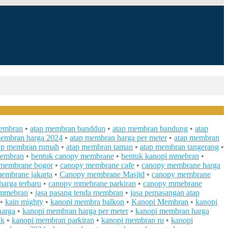
membran
•
atap membran banddun
•
atap membran bandung
•
atap
membran harga 2024
•
atap membran harga per meter
•
atap membran
ap membran rumah
•
atap membran taman
•
atap membran tangerang
•
membran
•
bentuk canopy membrane
•
bentuk kanopi mmebran
•
membrane bogor
•
canopy membrane cafe
•
canopy membrane harga
embrane jakarta
•
Canopy membrane Masjid
•
canopy membrane
arga terbaru
•
canopy mmebrane parkiran
•
canopy mmebrane
 mmebran
•
jasa pasang tenda membran
•
jasa pemasangan atap
•
kain mighty
•
kanopi membra balkon
•
Kanopi Membran
•
kanopi
harga
•
kanopi membran harga per meter
•
kanopi membran harga
ik
•
kanopi membran parkiran
•
kanopi membran ru
•
kanopi