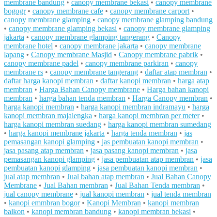
membrane bandung
•
canopy membrane bekasi
•
canopy membrane
bogogr
•
canopy membrane cafe
•
canopy membrane carport
•
canopy membrane glamping
•
canopy membrane glamping bandung
•
canopy membrane glamping bekasi
•
canopy membrane glamping
jakarta
•
canopy membrane glamping tangerang
•
Canopy
membrane hotel
•
canopy membrane jakarta
•
canopy membrane
lapang
•
Canopy membrane Masjid
•
Canopy membrane pabrik
•
canopy membrane padel
•
canopy membrane parkiran
•
canopy
membrane rs
•
canopy membrane tangerang
•
daftar atap membran
•
daftar harga kanopi membran
•
daftar kanopi membran
•
harga atap
membran
•
Harga Bahan Canopy membrane
•
Harga bahan kanopi
membran
•
harga bahan tenda membran
•
Harga Canopy membran
•
harga kanopi membran
•
harga kanopi membran indramayu
•
harga
kanopi membran majalengka
•
harga kanopi membran per meter
•
harga kanopi membran suedang
•
harga kanopi membran sumedang
•
harga kanopi membrane jakarta
•
harga tenda membran
•
jas
pemasangan kanopi glamping
•
jas pembuatan kanopi membran
•
jasa pasang atap membran
•
jasa pasang kanopi membran
•
jasa
pemasangan kanopi glamping
•
jasa pembuatan atap membran
•
jasa
pembuatan kanopi glamping
•
jasa pembuatan kanopi membran
•
jual atap membran
•
Jual bahan atap membran
•
Jual Bahan Canopy
Membrane
•
Jual Bahan membran
•
Jual Bahan Tenda membran
•
jual canopy membrane
•
jual kanopi membran
•
jual tenda membran
•
kanopi emmbran bogor
•
Kanopi Membran
•
kanopi membran
balkon
•
kanopi membran bandung
•
kanopi membran bekasi
•