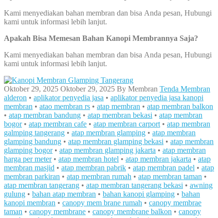
Kami menyediakan bahan membran dan bisa Anda pesan, Hubungi
kami untuk informasi lebih lanjut.
Apakah Bisa Memesan Bahan Kanopi Membrannya Saja?
Kami menyediakan bahan membran dan bisa Anda pesan, Hubungi
kami untuk informasi lebih lanjut.
Oktober 29, 2025
Oktober 29, 2025
By
Membran
Tenda Membran
alderon
•
aplikator penyedia jasa
•
aplikator penyedia jasa kanopi
membran
•
atao membran rs
•
atap membran
•
atap membran balkon
•
atap membran bandung
•
atap membran bekasi
•
atap membran
bogor
•
atap membran cafe
•
atap membran carport
•
atap membran
galmping tangerang
•
atap membran glamping
•
atap membran
glamping bandung
•
atap membran glamping bekasi
•
atap membran
glamping bogor
•
atap membran glamping jakarta
•
atap membran
harga per meter
•
atap membran hotel
•
atap membran jakarta
•
atap
membran masjid
•
atap membran pabrik
•
atap membran padel
•
atap
membran parkiran
•
atap membran rumah
•
atap membran taman
•
atap membran tangerang
•
atap membran tangerang bekasi
•
awning
gulung
•
bahan atap membran
•
bahan kanopi glamping
•
bahan
kanopi membran
•
canopy mem brane rumah
•
canopy membrae
taman
•
canopy membrane
•
canopy membrane balkon
•
canopy