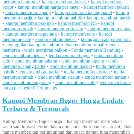
membran bandung
•
kanopi membran bekasi
•
kanopi membran
bogor
•
kanopi membran harga per meter
•
kanopi membran jakarta
•
kanopi membran lapang
•
kanopi membran lapang padel
•
kanopi
membran masjid
•
kanopi membran pabrik
•
kanopi membran parkir
•
kanopi membran parkiran
•
kanopi membran RS
•
kanopi
membran rumah
•
kanopi membran stasiun
•
kanopi membran taman
•
kanopi membran tangerang
•
kanopi membrane
•
kanopi
membrane cafe
•
kanp membran bekasi
•
keunggulan atap membran
•
keunggulan kanopi membran
•
tena membran rumah
•
tenda
membran
•
tenda membran balkon
•
Tenda membran Bandung
•
tenda membran bekasi
•
tenda membran bogor
•
tenda membran
cafe
•
tenda membran jakarta
•
tenda membran lapang
•
tenda
membran lapang padel
•
tenda membran masjid
•
tenda membran
pabrik
•
tenda membran parkir
•
tenda membran parkiran
•
tenda
membran rumah
•
tenda membran stasiun
•
tenda membran taman
•
tenda membran tangerang
•
tenda membrane cafe
•
tenda membrane
harga per meter
0 Comments
Kanopi Membran Bogor Harga Update
Terbaru & Termurah
Kanopi Membran Bogor Harga – Kanopi membran merupakan
salah satu inovasi terkini dalam dunia arsitektur dan konstruksi, tidak
hanya memberikan perlindungan dari cuaca namun juga menambah