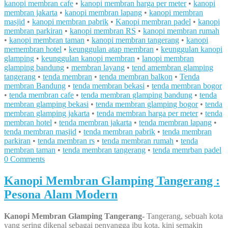
kanopi membran cafe
•
kanopi membran harga per meter
•
kanopi
membran jakarta
•
kanopi membran lapang
•
kanopi membran
masjid
•
kanopi membran pabrik
•
Kanopi membran padel
•
kanopi
membran parkiran
•
kanopi membran RS
•
kanopi membran rumah
•
kanopi membran taman
•
kanopi membran tangerang
•
kanopi
memembran hotel
•
keunggulan atap membran
•
keunggulan kanopi
glamping
•
keunggulan kanopi membran
•
lanopi membran
glamping bandung
•
membran layang
•
tend amembran glamping
tangerang
•
tenda membran
•
tenda membran balkon
•
Tenda
membran Bandung
•
tenda membran bekasi
•
tenda membran bogor
•
tenda membran cafe
•
tenda membran glamping bandung
•
tenda
membran glamping bekasi
•
tenda membran glamping bogor
•
tenda
membran glamping jakarta
•
tenda membran harga per meter
•
tenda
membran hotel
•
tenda membran jakarta
•
tenda membran lapang
•
tenda membran masjid
•
tenda membran pabrik
•
tenda membran
parkiran
•
tenda membran rs
•
tenda membran rumah
•
tenda
membran taman
•
tenda membran tangerang
•
tenda memrban padel
0 Comments
Kanopi Membran Glamping Tangerang :
Pesona Alam Modern
Kanopi Membran Glamping Tangerang-
Tangerang, sebuah kota
yang sering dikenal sebagai penyangga ibu kota, kini semakin