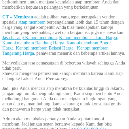
berkomitmen untuk menjaga keandalan atap membran Anda dan
memberikan kepuasan pelanggan yang berkelanjutan.
CT – Membran
adalah pilihan yang tepat merupakan vendor
spesialis
Atap membran
berpengalaman lebih dari 15 tahun dengan
harga yang sangat kompetitif Anda bisa mendapatkan kanopi
membran yang berkualitas, awet dan bergaransi, juga menawarkan
Jasa Pasang Kanopi membran
,
Kanopi membran Jakarta Harga,
Kanopi membran Bandung Harga
,
Kanopi membran Bogor
Harga
,
Kanopi membran Bekasi Harga,
Kanopi membran
Tangerang Harga,
penawaran menarik dan beberapa artikel lainnya.
Menyediakan jasa pemasangan di beberapa wilayah sehingga Anda
tidak perlu
khawatir mengenai pemesanan kanopi membran karena Kami siap
datang ke Lokasi Anda
Free survey
.
Jadi, jika Anda mencari atap membran berkualitas tinggi di Jakarta,
jangan ragu untuk menghubungi kami, Kami siap membantu Anda
melindungi bangunan Anda dan menciptakan lingkungan yang
aman dan nyaman hubungi kami sekarang untuk konsultasi gratis
dan penawaran harga yang tidak mengikat!
Admin akan membalas pertanyaan Anda seputar kanopi
membran, Jadi jangan segan bertanya kepada Kami dan bisa