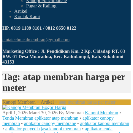
Kanopi Policarbonate
Pagar & Railing
Artikel
Kontak Kami
HP. 0819 1189 8181 / 0812 8650 0122
ciptatechnicalmembran@gmail.com
Marketing Office : Jl. Pendidikan Km. 2 Kp. Cidadap RT. 03
RW. 01 Desa Muaradua, Kec. Kadudampit, Kab. Sukabumi
43153
Tag: atap membran harga per
meter
Kanopi Membran
>
Artikel
>
atap membran harga per meter
April 1, 2026
Maret 30, 2026
By
Membran
Kanopi Membran
•
Tenda Membran
aplikator atap membran
•
aplikator canopy
membran
•
aplikator canopy membrane
•
aplikator kanopi membran
•
aplikator penyedia jasa kanopi membran
•
aplikator tenda