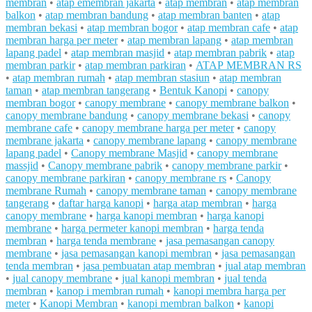
membran
•
atap emembran jakarta
•
atap membran
•
atap membran
balkon
•
atap membran bandung
•
atap membran banten
•
atap
membran bekasi
•
atap membran bogor
•
atap membran cafe
•
atap
membran harga per meter
•
atap membran lapang
•
atap membran
lapang padel
•
atap membran masjid
•
atap membran pabrik
•
atap
membran parkir
•
atap membran parkiran
•
ATAP MEMBRAN RS
•
atap membran rumah
•
atap membran stasiun
•
atap membran
taman
•
atap membran tangerang
•
Bentuk Kanopi
•
canopy
membran bogor
•
canopy membrane
•
canopy membrane balkon
•
canopy membrane bandung
•
canopy membrane bekasi
•
canopy
membrane cafe
•
canopy membrane harga per meter
•
canopy
membrane jakarta
•
canopy membrane lapang
•
canopy membrane
lapang padel
•
Canopy membrane Masjid
•
canopy membrane
massjid
•
Canopy membrane pabrik
•
canopy membrane parkir
•
canopy membrane parkiran
•
canopy membrane rs
•
Canopy
membrane Rumah
•
canopy membrane taman
•
canopy membrane
tangerang
•
daftar harga kanopi
•
harga atap membran
•
harga
canopy membrane
•
harga kanopi membran
•
harga kanopi
membrane
•
harga permeter kanopi membran
•
harga tenda
membran
•
harga tenda membrane
•
jasa pemasangan canopy
membrane
•
jasa pemasangan kanopi membran
•
jasa pemasangan
tenda membran
•
jasa pembuatan atap membran
•
jual atap membran
•
jual canopy membrane
•
jual kanopi membran
•
jual tenda
membran
•
kanop i membran rumah
•
kanopi membra harga per
meter
•
Kanopi Membran
•
kanopi membran balkon
•
kanopi