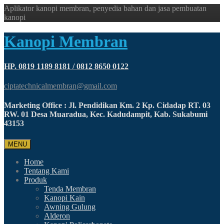
Aplikator kanopi membran, penyedia bahan dan jasa pembuatan
kanopi
Kanopi Membran
HP. 0819 1189 8181 / 0812 8650 0122
ciptatechnicalmembran@gmail.com
Marketing Office : Jl. Pendidikan Km. 2 Kp. Cidadap RT. 03
RW. 01 Desa Muaradua, Kec. Kadudampit, Kab. Sukabumi
43153
MENU
Home
Tentang Kami
Produk
Tenda Membran
Kanopi Kain
Awning Gulung
Alderon