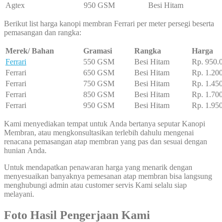
Agtex
950 GSM
Besi Hitam
Berikut list harga kanopi membran Ferrari per meter persegi beserta
pemasangan dan rangka:
Merek/ Bahan
Gramasi
Rangka
Harga
Ferrari
550 GSM
Besi Hitam
Rp. 950.
Ferrari
650 GSM
Besi Hitam
Rp. 1.20
Ferrari
750 GSM
Besi Hitam
Rp. 1.45
Ferrari
850 GSM
Besi Hitam
Rp. 1.70
Ferrari
950 GSM
Besi Hitam
Rp. 1.95
Kami menyediakan tempat untuk Anda bertanya seputar Kanopi
Membran, atau mengkonsultasikan terlebih dahulu mengenai
renacana pemasangan atap membran yang pas dan sesuai dengan
hunian Anda.
Untuk mendapatkan penawaran harga yang menarik dengan
menyesuaikan banyaknya pemesanan atap membran bisa langsung
menghubungi admin atau customer servis Kami selalu siap
melayani.
Foto Hasil Pengerjaan Kami