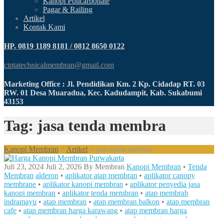
Kanopi Policarbonate
Pagar & Railing
Artikel
Kontak Kami
HP. 0819 1189 8181 / 0812 8650 0122
ciptatechnicalmembran@gmail.com
Marketing Office : Jl. Pendidikan Km. 2 Kp. Cidadap RT. 03
RW. 01 Desa Muaradua, Kec. Kadudampit, Kab. Sukabumi
43153
Tag: jasa tenda membra
Kanopi Membran
>
Artikel
>
jasa tenda membra
Juli 23, 2024
Juli 2, 2026
By
Membran
Kanopi Membran
•
Tenda
Membran
alderon
•
aplikator atap membran
•
aplikator canopy
membrane
•
aplikator kanopi membran
•
aplikator penyedia jasa
kanopi membran
•
aplikator tenda membran
•
atap membrab
indramayu
•
atap membran
•
atap membran balkon
•
atap membran
cafe
•
atap membran harga karawang
•
atap membran harga