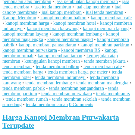
pembuatan atap membran
•
jasa pembuatan kanopi membran
•
jasa
tenda membra
•
jasa tenda membran
•
jual atap membran
•
jual
canopy membrane
•
jual kanopi membran
•
jual tenda membran
•
Kanopi Membran
•
kanopi membran balkon
•
kanopi membran cafe
•
kanopi membran harga
•
kanopi membran hotel
•
kanopi membran
indramayu
•
kanopi membran karawang
•
kanopi membran lapang
•
kanopi membran layang
•
kanopi membran lembang
•
kanopi
membran majalengka
•
kanopi membran masjid
•
kanopi membran
pabrik
•
kanopi membran pangandaran
•
kanopi membran parkiran
•
kanopi membran purwakarta
•
kanopi membran RS
•
kanopi
membran rumah
•
kanopi membran taman
•
keunggulan atap
membran
•
keunggulan kanopi membran
•
tenda memban jakarta
•
tenda membran
•
tenda membran balkon
•
tenda membran cafe
•
tenda membran harga
•
tenda membran harga per meter
•
tenda
membran hotel
•
tenda membran indramayu
•
tenda membran
karawang
•
tenda membran lembang
•
tenda membran majalengka
•
tenda membran pabrik
•
tenda membran pangandaran
•
tenda
membran parkiran
•
tenda membran purwakara
•
tenda membran rs
•
tenda membran rumah
•
tenda membran sekolah
•
tenda membran
sumedang
•
tenda membran taman
0 Comments
Harga Kanopi Membran Purwakarta
Terupdate