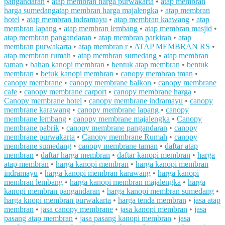
pangandaran
•
atap membran harga purwakarta
•
atap membran
harga sumedangatap membran harga majalengka
•
atap membran
hotel
•
atap membran indramayu
•
atap membran kaawang
•
atap
membran lapang
•
atap membran lembang
•
atap membran masjid
•
atap membran pangandaran
•
atap membran parkiran
•
atap
membran purwakarta
•
atap membran r
•
ATAP MEMBRAN RS
•
atap membran rumah
•
atap membran sumedang
•
atap membran
taman
•
bahan kanopi membran
•
bentuk atap membran
•
bentuk
membran
•
betuk kanopi membran
•
canopy membran tman
•
canopy membrane
•
canopy membrane balkon
•
canopy membrane
cafe
•
canopy membrane carport
•
canopy membrane harga
•
Canopy membrane hotel
•
canopy membrane indramayu
•
canopy
membrane karawang
•
canopy membrane lapang
•
canopy
membrane lembang
•
canopy membrane majalengka
•
Canopy
membrane pabrik
•
canopy membrane pangandaran
•
canopy
membrane purwakarta
•
Canopy membrane Rumah
•
canopy
membrane sumedang
•
canopy membrane taman
•
daftar atap
membran
•
daftar harga membran
•
daftar kanopi membran
•
harga
atap membran
•
harga kanopi membran
•
harga kanopi membran
indramayu
•
harga kanopi membran karawang
•
harga kanopi
membran lembang
•
harga kanopi membran majalengka
•
harga
kanopi membran pangandaran
•
harga kanopi membran sumedang
•
harga knopi membran purwakarta
•
harga tenda membran
•
jasa atap
membran
•
jasa canopy membrane
•
jasa kanopi membran
•
jasa
pasang atap membran
•
jasa pasang kanopi membran
•
jasa