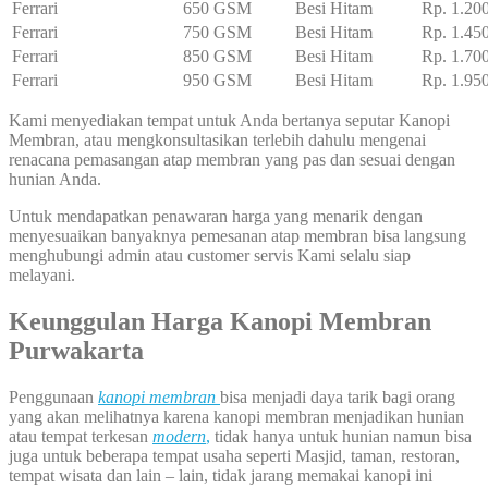
Ferrari
650 GSM
Besi Hitam
Rp. 1.20
Ferrari
750 GSM
Besi Hitam
Rp. 1.45
Ferrari
850 GSM
Besi Hitam
Rp. 1.70
Ferrari
950 GSM
Besi Hitam
Rp. 1.95
Kami menyediakan tempat untuk Anda bertanya seputar Kanopi
Membran, atau mengkonsultasikan terlebih dahulu mengenai
renacana pemasangan atap membran yang pas dan sesuai dengan
hunian Anda.
Untuk mendapatkan penawaran harga yang menarik dengan
menyesuaikan banyaknya pemesanan atap membran bisa langsung
menghubungi admin atau customer servis Kami selalu siap
melayani.
Keunggulan Harga Kanopi Membran
Purwakarta
Penggunaan
kanopi membran
bisa menjadi daya tarik bagi orang
yang akan melihatnya karena kanopi membran menjadikan hunian
atau tempat terkesan
modern
,
tidak hanya untuk hunian namun bisa
juga untuk beberapa tempat usaha seperti Masjid, taman, restoran,
tempat wisata dan lain – lain, tidak jarang memakai kanopi ini