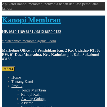
Aplikator kanopi membran, penyedia bahan dan jasa pembuatan
kanopi
Kanopi Membran
HP. 0819 1189 8181 / 0812 8650 0122
ciptatechnicalmembran@gmail.com
Marketing Office : Jl. Pendidikan Km. 2 Kp. Cidadap RT. 03
RW. 01 Desa Muaradua, Kec. Kadudampit, Kab. Sukabumi
43153
MENU
Home
Tentang Kami
Produk
Tenda Membran
Kanopi Kain
Awning Gulung
Alderon