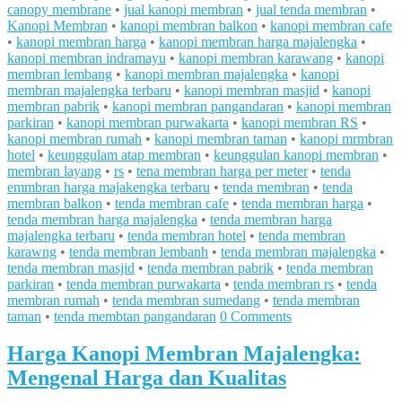
canopy membrane
•
jual kanopi membran
•
jual tenda membran
•
Kanopi Membran
•
kanopi membran balkon
•
kanopi membran cafe
•
kanopi membran harga
•
kanopi membran harga majalengka
•
kanopi membran indramayu
•
kanopi membran karawang
•
kanopi
membran lembang
•
kanopi membran majalengka
•
kanopi
membran majalengka terbaru
•
kanopi membran masjid
•
kanopi
membran pabrik
•
kanopi membran pangandaran
•
kanopi membran
parkiran
•
kanopi membran purwakarta
•
kanopi membran RS
•
kanopi membran rumah
•
kanopi membran taman
•
kanopi mrmbran
hotel
•
keunggulam atap membran
•
keunggulan kanopi membran
•
membran layang
•
rs
•
tena membran harga per meter
•
tenda
emmbran harga majakengka terbaru
•
tenda membran
•
tenda
membran balkon
•
tenda membran cafe
•
tenda membran harga
•
tenda membran harga majalengka
•
tenda membran harga
majalengka terbaru
•
tenda membran hotel
•
tenda membran
karawng
•
tenda membran lembanh
•
tenda membran majalengka
•
tenda membran masjid
•
tenda membran pabrik
•
tenda membran
parkiran
•
tenda membran purwakarta
•
tenda membran rs
•
tenda
membran rumah
•
tenda membran sumedang
•
tenda membran
taman
•
tenda membtan pangandaran
0 Comments
Harga Kanopi Membran Majalengka:
Mengenal Harga dan Kualitas