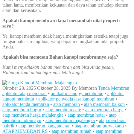
tahan lama, memberikan kekuatan dan daya tahan terhadap elemen
alam dan kerusakan.
Apakah kanopi membran dapat menambah nilai properti
saya?
Ya, kanopi membran tidak hanya meningkatkan estetika tetapi juga
fungsionalitas ruang luar, yang dapat meningkatkan nilai properti
Anda.
Apakah bisa memesan Bahan kanopi membrannya saja?
Kami menyediakan bahan membran dan bisa Anda pesan,
Hubungi kami untuk informasi lebih lanjut.
Oktober 28, 2025
Oktober 28, 2025
By
Membran
Tenda Membran
aplikator atap membran
•
aplikator canopy membrane
•
aplikator
kanopi membran
•
aplikator penyedia jasa kanopi membran
•
aplikator tenda membran
•
atap membran
•
atap membran balkon
•
atap membran bogor
•
atap membran cafe
•
atap membran harga
•
atap membran harga majalengka
•
atap membran hotel
•
atap
membran indramayu
•
atap membran majalengka
•
atap membran
pabrik
•
atap membran pangandaran
•
atap membran purwakarta
•
ATAP MEMBRAN RS
•
atap membran rumah
•
atap membran