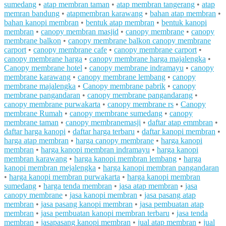
sumedang
•
atap membran taman
•
atap membran tangerang
•
atap
memran bandung
•
atapmembran karawang
•
bahan atap membran
•
bahan kanopi membran
•
bentuk atap membran
•
bentuk kanopi
membran
•
canopy membran masjid
•
canopy membrane
•
canopy
membrane balkon
•
canopy membrane balkon canopy membrane
carport
•
canopy membrane cafe
•
canopy membrane carport
•
canopy membrane harga
•
canopy membrane harga majalengka
•
Canopy membrane hotel
•
canopy membrane indramayu
•
canopy
membrane karawang
•
canopy membrane lembang
•
canopy
membrane majalengka
•
Canopy membrane pabrik
•
canopy
membrane pangandaran
•
canopy membrane pangandarang
•
canopy membrane purwakarta
•
canopy membrane rs
•
Canopy
membrane Rumah
•
canopy membrane sumedang
•
canopy
membrane taman
•
canopy membranemasji
•
daftar atap emmbran
•
daftar harga kanopi
•
daftar harga terbaru
•
daftar kanopi membran
•
harga atap membran
•
harga canopy membrane
•
harga kanopi
membran
•
harga kanopi membran indramayu
•
harga kanopi
membran karawang
•
harga kanopi membran lembang
•
harga
kanopi membran mejalengka
•
harga kanopi membran pangandaran
•
harga kanopi membran purwakarta
•
harga kanopi membran
sumedang
•
harga tenda membran
•
jasa atap membran
•
jasa
canopy membrane
•
jasa kanopi membran
•
jasa pasang atap
membran
•
jasa pasang kanopi membran
•
jasa pembuatan atap
membran
•
jasa pembuatan kanopi membran terbaru
•
jasa tenda
membran
•
jasapasang kanopi membran
•
jual atap membran
•
jual