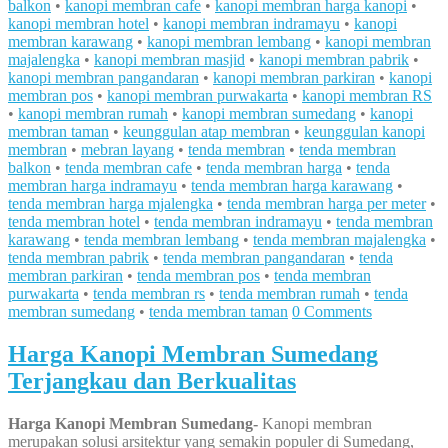
balkon
•
kanopi membran cafe
•
kanopi membran harga kanopi
•
kanopi membran hotel
•
kanopi membran indramayu
•
kanopi
membran karawang
•
kanopi membran lembang
•
kanopi membran
majalengka
•
kanopi membran masjid
•
kanopi membran pabrik
•
kanopi membran pangandaran
•
kanopi membran parkiran
•
kanopi
membran pos
•
kanopi membran purwakarta
•
kanopi membran RS
•
kanopi membran rumah
•
kanopi membran sumedang
•
kanopi
membran taman
•
keunggulan atap membran
•
keunggulan kanopi
membran
•
mebran layang
•
tenda membran
•
tenda membran
balkon
•
tenda membran cafe
•
tenda membran harga
•
tenda
membran harga indramayu
•
tenda membran harga karawang
•
tenda membran harga mjalengka
•
tenda membran harga per meter
•
tenda membran hotel
•
tenda membran indramayu
•
tenda membran
karawang
•
tenda membran lembang
•
tenda membran majalengka
•
tenda membran pabrik
•
tenda membran pangandaran
•
tenda
membran parkiran
•
tenda membran pos
•
tenda membran
purwakarta
•
tenda membran rs
•
tenda membran rumah
•
tenda
membran sumedang
•
tenda membran taman
0 Comments
Harga Kanopi Membran Sumedang
Terjangkau dan Berkualitas
Harga Kanopi Membran Sumedang-
Kanopi membran
merupakan solusi arsitektur yang semakin populer di Sumedang,