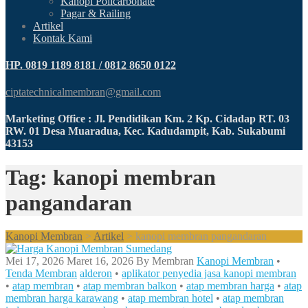
Kanopi Policarbonate
Pagar & Railing
Artikel
Kontak Kami
HP. 0819 1189 8181 / 0812 8650 0122
ciptatechnicalmembran@gmail.com
Marketing Office : Jl. Pendidikan Km. 2 Kp. Cidadap RT. 03
RW. 01 Desa Muaradua, Kec. Kadudampit, Kab. Sukabumi
43153
Tag: kanopi membran
pangandaran
Kanopi Membran
>
Artikel
>
kanopi membran pangandaran
Mei 17, 2026
Maret 16, 2026
By
Membran
Kanopi Membran
•
Tenda Membran
alderon
•
aplikator penyedia jasa kanopi membran
•
atap membran
•
atap membran balkon
•
atap membran harga
•
atap
membran harga karawang
•
atap membran hotel
•
atap membran