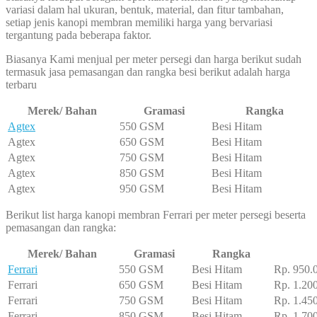
variasi dalam hal ukuran, bentuk, material, dan fitur tambahan,
setiap jenis kanopi membran memiliki harga yang bervariasi
tergantung pada beberapa faktor.
Biasanya Kami menjual per meter persegi dan harga berikut sudah
termasuk jasa pemasangan dan rangka besi berikut adalah harga
terbaru
Merek/ Bahan
Gramasi
Rangka
Agtex
550 GSM
Besi Hitam
Agtex
650 GSM
Besi Hitam
Agtex
750 GSM
Besi Hitam
Agtex
850 GSM
Besi Hitam
Agtex
950 GSM
Besi Hitam
Berikut list harga kanopi membran Ferrari per meter persegi beserta
pemasangan dan rangka:
Merek/ Bahan
Gramasi
Rangka
Ferrari
550 GSM
Besi Hitam
Rp. 950.
Ferrari
650 GSM
Besi Hitam
Rp. 1.20
Ferrari
750 GSM
Besi Hitam
Rp. 1.45
Ferrari
850 GSM
Besi Hitam
Rp. 1.70