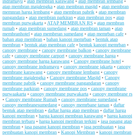
indramayu
•
atap membran karawang
•
atap membran lembang
•
atap membran majalengka
•
atap membran masjid
•
atap membran
memnran harga lembang
•
atap membran pabrik
•
atap membran
pangandara
•
atap membran parkiran
•
atap membran pos
•
atap
membran purwakarta
•
ATAP MEMBRAN RS
•
atap membran
rumah
•
atap membran sumedang
•
atap membran taman
•
atap
membranhotel
•
atap membrran sumedang
•
atap memrban cafe
•
bahan atap membran
•
bahan kanopi memrban
•
bentuk atap
membran
•
bentuk atap membran cafe
•
bentuk kanopi memrban
•
canopy membrane
•
canopy membrane balkon
•
canopy membrane
cafe
•
canopy membrane carport
•
canopy membrane harga
•
canopy membrane harga karawang
•
Canopy membrane hotel
•
canopy membrane indramayu
•
canopy membrane jakarta
•
canopy
membrane karawang
•
canopy membrane lembang
•
canopy
membrane majalengka
•
Canopy membrane Masjid
•
Canopy
membrane pabrik
•
canopy membrane pangandaran
•
canopy
membrane parkiran
•
canopy membrane pos
•
canopy membrane
purwaakarta
•
canopy membrane purwakarta
•
canopy membrane rs
•
Canopy membrane Rumah
•
canopy membrane sumedang
•
canopy membranesumedang
•
canopy memrbane taman
•
daftar
bentuk atap membran
•
daftar harga atap membran
•
daftar harga
kanopi membran
•
harga kanopi membran karawang
•
harga kanopi
membran terbaru
•
harga kanopi membran terkini
•
jasa pasang atap
membran
•
jasa pasang kanopi membran
•
jasa pembuatan
•
jasa
pembuatan kanopi membran
•
Kanopi Membran
•
kanopi membran