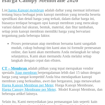
Harga
Canopy Membrane
2026
List
harga
Kanopi membran
adalah daftar yang memuat informasi
tentang biaya berbagai jenis kanopi membran yang tersedia beserta
spesifikasi dan detail harga yang terkait, dalam daftar harga ini,
biasanya terdapat beragam opsi kanopi membran yang mencakup
variasi dalam hal ukuran, bentuk, material, dan fitur tambahan,
setiap jenis kanopi membran memiliki harga yang bervariasi
tergantung pada beberapa faktor.
Proses pemesanan atap membran bersama kami sangatlah
mudah, cukup hubungi tim kami atau isi formulir pemesanan
online, dan kami akan membantu Anda melangkah ke tahap
selanjutnya, Kami akan memandu Anda melalui setiap
langkah dengan cepat dan efisien.
CT – Membran
adalah pilihan yang tepat merupakan vendor
spesialis
Atap membran
berpengalaman lebih dari 15 tahun dengan
harga yang sangat kompetitif Anda bisa mendapatkan kanopi
membran yang berkualitas, awet dan bergaransi, juga menawarkan
Harga Kanopi Membran per Meter,
Harga Kanopi Membrane,
Harga Canopy Membrane per Meter,
Model Kanopi Membran, dan
beberapa artikel lainnya.
Selain itu, Kami menyediakan jasa pemasangan lain seperti: kain