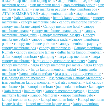
basket
•
atap membran lapang tenis
•
atap membran masjid
•
atap
membran pabrik
•
atap membran padel
•
atap membran parkir
•
atap
membran parkiran
•
atap membran payung
•
atap membran pos
•
ATAP MEMBRAN RS
•
atap membran rumah
•
atap membran
taman
•
bahan kanopi membran
•
bentuk kanopi membran
•
canopy
membrane
•
canopy membrane cafe
•
canopy membrane carport
•
canopy membrane carpot
•
Canopy membrane hotel
•
canopy
membrane lapang
•
canopy membrane lapang basket
•
canopy
membrane lapang tenis
•
Canopy membrane Masjid
•
Canopy
membrane pabrik
•
canopy membrane padel
•
canopy membrane
parkir
•
canopy membrane parkiran
•
canopy membrane payung
•
canopy membrane pos
•
canopy membrane rs
•
Canopy membrane
Rumah
•
canopy membrane taman
•
daftar harga kanopi membran
•
daftar kanopi membran
•
glamping
•
harga atap membran
•
harga
canopy membrane
•
harga canopy membrane per meter
•
harga
kanopi membran
•
harga kanopi membran per meter
•
harga kanopi
membran terbaru
•
harga kanopi membran terkini
•
harga tenda
membran
•
harga tenda memrban
•
jasa pasang canopy membrane
•
jasa pasang kanopi membran
•
jasa pembuatan Canopy Membrane
•
jasa pembuatan kanopi membran
•
jual atap membran
•
jual canopy
membrane
•
jual kanopi membran
•
jual tenda membran
•
kain agtex
•
kain ferrari
•
kain mighty
•
kanoapi membran payung
•
kanoipi
membrna lapang
•
Kanopi Membran
•
kanopi membran cafe
•
kanopi membran carpot
•
kanopi membran hotel
•
Kanopi membran
lapang basket
•
kanopi membran lapang tenis
•
kanopi membran