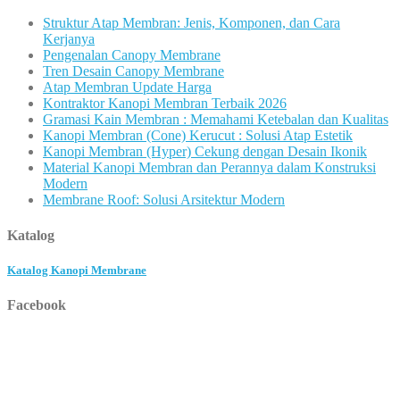
Struktur Atap Membran: Jenis, Komponen, dan Cara
Kerjanya
Pengenalan Canopy Membrane
Tren Desain Canopy Membrane
Atap Membran Update Harga
Kontraktor Kanopi Membran Terbaik 2026
Gramasi Kain Membran : Memahami Ketebalan dan Kualitas
Kanopi Membran (Cone) Kerucut : Solusi Atap Estetik
Kanopi Membran (Hyper) Cekung dengan Desain Ikonik
Material Kanopi Membran dan Perannya dalam Konstruksi
Modern
Membrane Roof: Solusi Arsitektur Modern
Katalog
Katalog Kanopi Membrane
Facebook