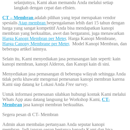
selanjutnya, Kami akan memandu Anda melalui setiap
langkah dengan cepat dan efisien.
CT – Membran
adalah pilihan yang tepat merupakan vendor
spesialis
Atap membran
berpengalaman lebih dari 15 tahun dengan
harga yang sangat kompetitif Anda bisa mendapatkan kanopi
membran yang berkualitas, awet dan bergaransi, juga menawarkan
Harga Kanopi Membran per Meter,
Harga Kanopi Membrane,
Harga Canopy Membrane per Meter,
Model Kanopi Membran, dan
beberapa artikel lainnya.
Selain itu, Kami menyediakan jasa pemasangan lain seperti: kain
kanopi membran, kanopi Alderon, dan Kanopi kain di sini.
Menyediakan jasa pemasangan di beberapa wilayah sehingga Anda
tidak perlu khawatir mengenai pemesanan kanopi membran karena
Kami siap datang ke Lokasi Anda
Free survey
.
Untuk informasi pemesanan silahkan hubungi kontak Kami melalui
Whats App atau datang langsung ke Workshop Kami,
CT-
Membran
jasa kanopi membran berkualitas.
Segera pesan di CT- Membran
Admin akan membalas pertanyaan Anda seputar kanopi
membran, Jadi jangan segan bertanya kepada Kami dan bisa