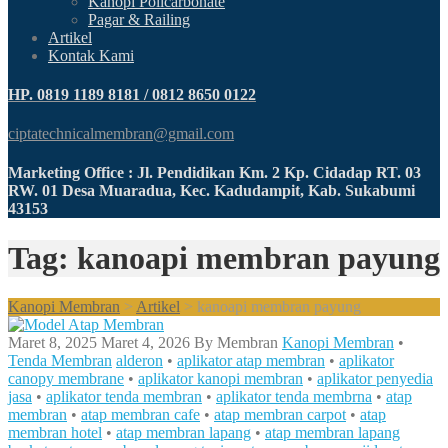
Kanopi Policarbonate
Pagar & Railing
Artikel
Kontak Kami
HP. 0819 1189 8181 / 0812 8650 0122
ciptatechnicalmembran@gmail.com
Marketing Office : Jl. Pendidikan Km. 2 Kp. Cidadap RT. 03
RW. 01 Desa Muaradua, Kec. Kadudampit, Kab. Sukabumi
43153
Tag: kanoapi membran payung
Kanopi Membran
>
Artikel
>
kanoapi membran payung
Maret 8, 2025
Maret 4, 2026
By
Membran
Kanopi Membran
•
Tenda Membran
alderon
•
aplikator atap membran
•
aplikator
canopy membrane
•
aplikator kanopi membran
•
aplikator penyedia
jasa
•
aplikator tenda membran
•
aplikator tenda membrna
•
atap
membran
•
atap membran cafe
•
atap membran carpot
•
atap
membran hotel
•
atap membran lapang
•
atap membran lapang