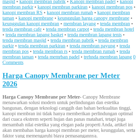
masjid
•
kanopi membran pabrik
•
Kanopi membran padel
•
kanopi
membran parkir
•
kanopi membran parkiran
•
kanopi membran pos
•
kanopi membran RS
•
kanopi membran rumah
•
kanopi membran
taman
•
kanopi membrane
•
keunggulan harga canopy membrane
•
keunggulan kanopi membran
•
membran layang
•
tenda membran
•
tenda membran cafe
•
tenda membran carpot
•
tenda membran hotel
•
tenda membran lapang basket
•
tenda membran lapang tenis
•
tenda membran masjid
•
tenda membran pabrik
•
tenda membran
parkir
•
tenda membran parkiran
•
tenda membran payung
•
tenda
membran pos
•
tenda membran rs
•
tenda membran rumah
•
tenda
membran taman
•
tenda memrban padel
•
trehnda membran lapang
0
Comments
Harga Canopy Membrane per Meter
2026
Harga Canopy Membrane per Meter-
Canopy Membrane
menawarkan solusi modern untuk perlindungan dan estetika
bangunan, dengan teknologi canggih dan bahan berkualitas tinggi,
kanopi membran ini tidak hanya memberikan perlindungan optimal
dari cuaca ekstrem seperti hujan dan panas matahari, tetapi juga
menambah nilai estetika yang elegan pada properti Anda, artikel ini
akan membahas harga kanopi membran per meter, keunggulan, serta
faktor yang memengaruhi biaya pemasangannya.