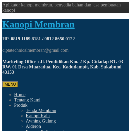
Aplikator kanopi membran, penyedia bahan dan jasa pembuatan
kanopi
Kanopi Membran
HP. 0819 1189 8181 / 0812 8650 0122
ciptatechnicalmembran@gmail.com
Marketing Office : Jl. Pendidikan Km. 2 Kp. Cidadap RT. 03
RW. 01 Desa Muaradua, Kec. Kadudampit, Kab. Sukabumi
43153
MENU
Home
Tentang Kami
Produk
Tenda Membran
Kanopi Kain
Awning Gulung
Alderon