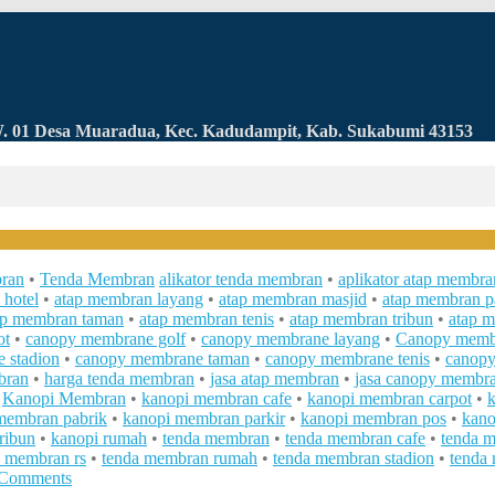
RW. 01 Desa Muaradua, Kec. Kadudampit, Kab. Sukabumi 43153
ran
•
Tenda Membran
alikator tenda membran
•
aplikator atap membra
 hotel
•
atap membran layang
•
atap membran masjid
•
atap membran p
ap membran taman
•
atap membran tenis
•
atap membran tribun
•
atap m
ot
•
canopy membrane golf
•
canopy membrane layang
•
Canopy memb
 stadion
•
canopy membrane taman
•
canopy membrane tenis
•
canopy
bran
•
harga tenda membran
•
jasa atap membran
•
jasa canopy membr
•
Kanopi Membran
•
kanopi membran cafe
•
kanopi membran carpot
•
membran pabrik
•
kanopi membran parkir
•
kanopi membran pos
•
kan
ribun
•
kanopi rumah
•
tenda membran
•
tenda membran cafe
•
tenda m
a membran rs
•
tenda membran rumah
•
tenda membran stadion
•
tenda
 Comments