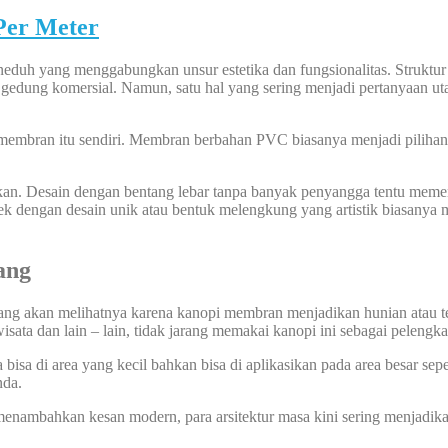
Per Meter
duh yang menggabungkan unsur estetika dan fungsionalitas. Struktur 
gga gedung komersial. Namun, satu hal yang sering menjadi pertanyaan
n membran itu sendiri. Membran berbahan PVC biasanya menjadi pilih
fikan. Desain dengan bentang lebar tanpa banyak penyangga tentu mem
yek dengan desain unik atau bentuk melengkung yang artistik biasanya
ang
 yang akan melihatnya karena kanopi membran menjadikan hunian atau 
wisata dan lain – lain, tidak jarang memakai kanopi ini sebagai pelengk
sa di area yang kecil bahkan bisa di aplikasikan pada area besar sepe
nda.
nambahkan kesan modern, para arsitektur masa kini sering menjadik