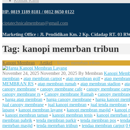
Kontak Kami
HP. 0819 1189 8181 / 0812 8650 0122
ciptatechnicalmembran@gmail.com
Marketing Office : Jl. Pendidikan Km. 2 Kp. Cidadap RT. 03 
Tag: kanopi memrban tribun
Kanopi Membran
>
Artikel
>
kanopi memrban tribun
November 24, 2025
November 20, 2025
By
Membran
Kanopi Memb
membran
•
atap membran carpot
•
atap membran golf
•
atap membran
MEMBRAN RS
•
atap membran rumah
•
atap membran stadion
•
at
canopy membrane
•
canopy membrane cafe
•
canopy membrane carp
canopy membrane rs
•
Canopy membrane Rumah
•
canopy membrane
•
harga atap membran
•
harga canopy membrane
•
harga kanopi mem
jual canopy membrane
•
jual kanopi membran
•
jual tenda membran
lapang
•
kanopi membran layang
•
kanopi membran masjid
•
kanopi 
•
kanopi membran taman
•
kanopi membran tenis
•
kanopi memrban t
membran pabrik
•
tenda membran parkir
•
tenda membran pos
•
tend
memrban masjid
•
tenda memrban triibun
•
tendaa membran carpot
0