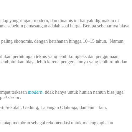
atap yang ringan, modern, dan dinamis ini banyak digunakan di
 utama sebelum pemasangan adalah soal harga. Berapa sebenarnya biaya
an paling ekonomis, dengan ketahanan hingga 10–15 tahun. Namun,
erlukan perhitungan teknis yang lebih kompleks dan penggunaan
 membutuhkan biaya lebih karena pengerjaannya yang lebih rumit dan
tempat terkesan
modern
,
tidak hanya untuk hunian namun bisa juga
ap
eksterior
.
rti Sekolah, Gedung, Lapangan Olahraga, dan lain – lain,
an atap membran sebagai rekomendasi untuk melengkapi atau