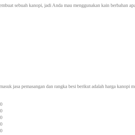
membuat sebuah kanopi, jadi Anda mau menggunakan kain berbahan ap
rmasuk jasa pemasangan dan rangka besi berikut adalah harga kanopi 
00
00
00
00
00