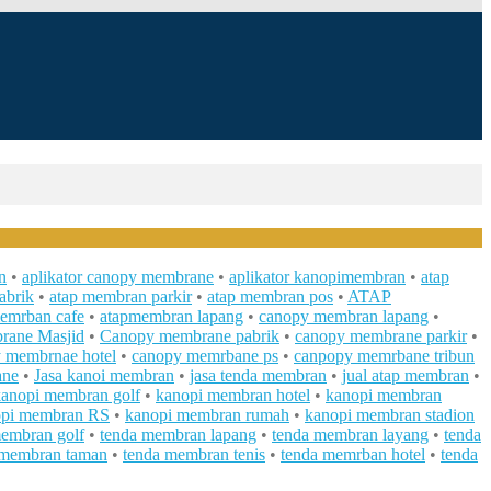
n
•
aplikator canopy membrane
•
aplikator kanopimembran
•
atap
abrik
•
atap membran parkir
•
atap membran pos
•
ATAP
emrban cafe
•
atapmembran lapang
•
canopy membran lapang
•
rane Masjid
•
Canopy membrane pabrik
•
canopy membrane parkir
•
 membrnae hotel
•
canopy memrbane ps
•
canpopy memrbane tribun
ane
•
Jasa kanoi membran
•
jasa tenda membran
•
jual atap membran
•
kanopi membran golf
•
kanopi membran hotel
•
kanopi membran
opi membran RS
•
kanopi membran rumah
•
kanopi membran stadion
embran golf
•
tenda membran lapang
•
tenda membran layang
•
tenda
 membran taman
•
tenda membran tenis
•
tenda memrban hotel
•
tenda