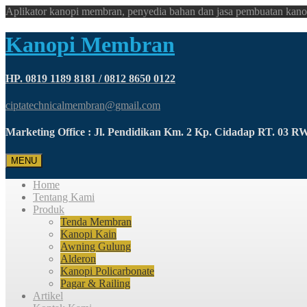
Aplikator kanopi membran, penyedia bahan dan jasa pembuatan kano
Kanopi Membran
HP. 0819 1189 8181 / 0812 8650 0122
ciptatechnicalmembran@gmail.com
Marketing Office : Jl. Pendidikan Km. 2 Kp. Cidadap RT. 03 
MENU
Home
Tentang Kami
Produk
Tenda Membran
Kanopi Kain
Awning Gulung
Alderon
Kanopi Policarbonate
Pagar & Railing
Artikel