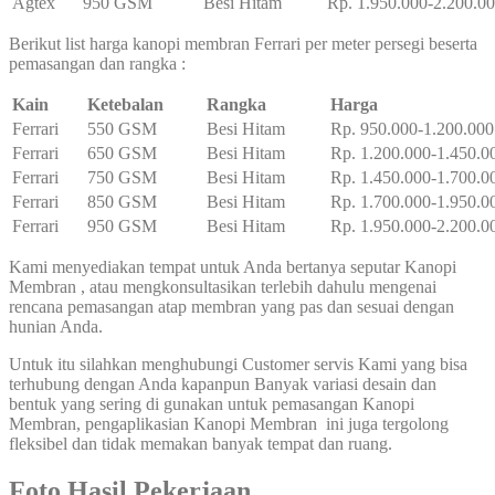
Agtex
950 GSM
Besi Hitam
Rp. 1.950.000-2.200.0
Berikut list harga kanopi membran Ferrari per meter persegi beserta
pemasangan dan rangka :
Kain
Ketebalan
Rangka
Harga
Ferrari
550 GSM
Besi Hitam
Rp. 950.000-1.200.000
Ferrari
650 GSM
Besi Hitam
Rp. 1.200.000-1.450.0
Ferrari
750 GSM
Besi Hitam
Rp. 1.450.000-1.700.0
Ferrari
850 GSM
Besi Hitam
Rp. 1.700.000-1.950.0
Ferrari
950 GSM
Besi Hitam
Rp. 1.950.000-2.200.0
Kami menyediakan tempat untuk Anda bertanya seputar Kanopi
Membran , atau mengkonsultasikan terlebih dahulu mengenai
rencana pemasangan atap membran yang pas dan sesuai dengan
hunian Anda.
Untuk itu silahkan menghubungi Customer servis Kami yang bisa
terhubung dengan Anda kapanpun Banyak variasi desain dan
bentuk yang sering di gunakan untuk pemasangan Kanopi
Membran, pengaplikasian Kanopi Membran ini juga tergolong
fleksibel dan tidak memakan banyak tempat dan ruang.
Foto Hasil Pekerjaan