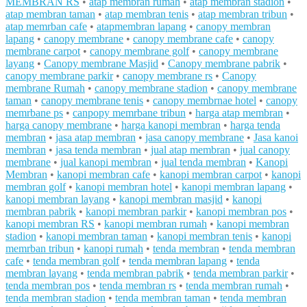
MEMBRAN RS
•
atap membran rumah
•
atap membran stadion
•
atap membran taman
•
atap membran tenis
•
atap membran tribun
•
atap memrban cafe
•
atapmembran lapang
•
canopy membran
lapang
•
canopy membrane
•
canopy membrane cafe
•
canopy
membrane carpot
•
canopy membrane golf
•
canopy membrane
layang
•
Canopy membrane Masjid
•
Canopy membrane pabrik
•
canopy membrane parkir
•
canopy membrane rs
•
Canopy
membrane Rumah
•
canopy membrane stadion
•
canopy membrane
taman
•
canopy membrane tenis
•
canopy membrnae hotel
•
canopy
memrbane ps
•
canpopy memrbane tribun
•
harga atap membran
•
harga canopy membrane
•
harga kanopi membran
•
harga tenda
membran
•
jasa atap membran
•
jasa canopy membrane
•
Jasa kanoi
membran
•
jasa tenda membran
•
jual atap membran
•
jual canopy
membrane
•
jual kanopi membran
•
jual tenda membran
•
Kanopi
Membran
•
kanopi membran cafe
•
kanopi membran carpot
•
kanopi
membran golf
•
kanopi membran hotel
•
kanopi membran lapang
•
kanopi membran layang
•
kanopi membran masjid
•
kanopi
membran pabrik
•
kanopi membran parkir
•
kanopi membran pos
•
kanopi membran RS
•
kanopi membran rumah
•
kanopi membran
stadion
•
kanopi membran taman
•
kanopi membran tenis
•
kanopi
memrban tribun
•
kanopi rumah
•
tenda membran
•
tenda membran
cafe
•
tenda membran golf
•
tenda membran lapang
•
tenda
membran layang
•
tenda membran pabrik
•
tenda membran parkir
•
tenda membran pos
•
tenda membran rs
•
tenda membran rumah
•
tenda membran stadion
•
tenda membran taman
•
tenda membran