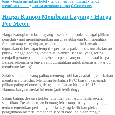
tenis
•
tenda memrban hotel
•
tenda memrban masjid
•
tenda
memrban triibun
•
tendaa membran carpot
0 Comments
Harga Kanopi Membran Layang : Harga
Per Meter
Harga Kanopi membran layang – semakin populer sebagai pilihan
peneduh yang menggabungkan unsur estetika dan fungsionalitas.
Struktur atap yang ringan, modern, dan dinamis ini banyak
digunakan di berbagai tempat seperti area parkir, teras rumah, taman
publik, hingga gedung komersial. Namun, satu hal yang sering
menjadi pertanyaan utama sebelum pemasangan adalah soal harga.
Berapa sebenarnya biaya yang dibutuhkan untuk memasang kanopi
membrane layang?
Salah satu faktor yang paling memengaruhi harga adalah jenis bahan
membran itu sendiri. Membran berbahan PVC biasanya menjadi
pilihan paling ekonomis, dengan ketahanan hingga 10–15 tahun.
Namun, harga material ini tentu jauh lebih tinggi.
Selain bahan, desain struktur juga mempengaruhi harga secara
signifikan. Desain dengan bentang lebar tanpa banyak penyangga
tentu memerlukan perhitungan teknis yang lebih kompleks dan
penggunaan material tambahan seperti kabel baja dan rangka