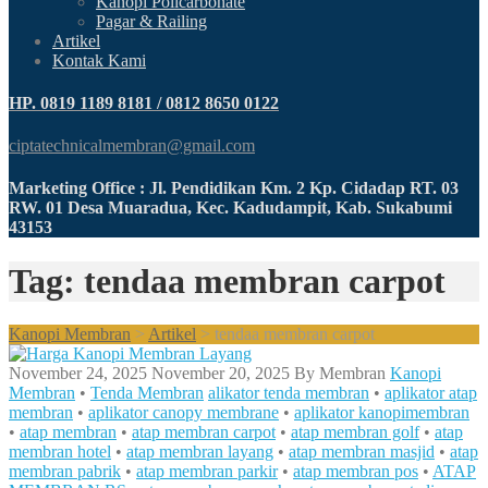
Kanopi Policarbonate
Pagar & Railing
Artikel
Kontak Kami
HP. 0819 1189 8181 / 0812 8650 0122
ciptatechnicalmembran@gmail.com
Marketing Office : Jl. Pendidikan Km. 2 Kp. Cidadap RT. 03
RW. 01 Desa Muaradua, Kec. Kadudampit, Kab. Sukabumi
43153
Tag: tendaa membran carpot
Kanopi Membran
>
Artikel
>
tendaa membran carpot
November 24, 2025
November 20, 2025
By
Membran
Kanopi
Membran
•
Tenda Membran
alikator tenda membran
•
aplikator atap
membran
•
aplikator canopy membrane
•
aplikator kanopimembran
•
atap membran
•
atap membran carpot
•
atap membran golf
•
atap
membran hotel
•
atap membran layang
•
atap membran masjid
•
atap
membran pabrik
•
atap membran parkir
•
atap membran pos
•
ATAP