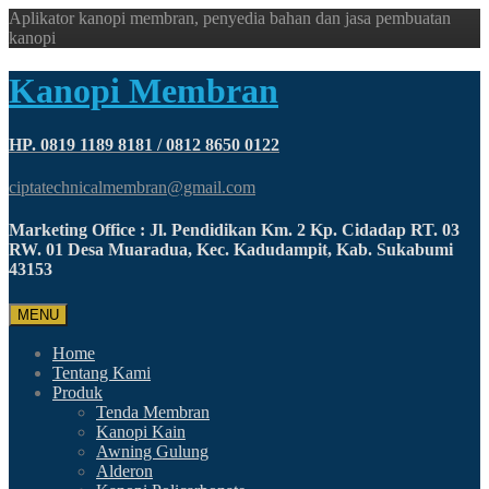
Aplikator kanopi membran, penyedia bahan dan jasa pembuatan
kanopi
Kanopi Membran
HP. 0819 1189 8181 / 0812 8650 0122
ciptatechnicalmembran@gmail.com
Marketing Office : Jl. Pendidikan Km. 2 Kp. Cidadap RT. 03
RW. 01 Desa Muaradua, Kec. Kadudampit, Kab. Sukabumi
43153
MENU
Home
Tentang Kami
Produk
Tenda Membran
Kanopi Kain
Awning Gulung
Alderon