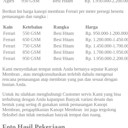
Agtex
950 GSM
Besi Hitam
Rp. 1.950.000-2.200.0
Berikut list harga kanopi membran Ferrari per meter persegi beserta
pemasangan dan rangka :
Kain
Ketebalan
Rangka
Harga
Ferrari
550 GSM
Besi Hitam
Rp. 950.000-1.200.000
Ferrari
650 GSM
Besi Hitam
Rp. 1.200.000-1.450.0
Ferrari
750 GSM
Besi Hitam
Rp. 1.450.000-1.700.0
Ferrari
850 GSM
Besi Hitam
Rp. 1.700.000-1.950.0
Ferrari
950 GSM
Besi Hitam
Rp. 1.950.000-2.200.0
Kami menyediakan tempat untuk Anda bertanya seputar Kanopi
Membran , atau mengkonsultasikan terlebih dahulu mengenai
rencana pemasangan atap membran yang pas dan sesuai dengan
hunian Anda.
Untuk itu silahkan menghubungi Customer servis Kami yang bisa
terhubung dengan Anda kapanpun Banyak variasi desain dan
bentuk yang sering di gunakan untuk pemasangan Kanopi
Membran, pengaplikasian Kanopi Membran ini juga tergolong
fleksibel dan tidak memakan banyak tempat dan ruang.
Foto Hasil Pekerjaan