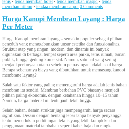
tenis
•
tenda memrban hotel
•
tenda memrban masjid
•
tenda
memrban triibun
•
tendaa membran carpot
0 Comments
Harga Kanopi Membran Layang : Harga
Per Meter
Harga Kanopi membran layang – semakin populer sebagai pilihan
peneduh yang menggabungkan unsur estetika dan fungsionalitas.
Struktur atap yang ringan, modern, dan dinamis ini banyak
digunakan di berbagai tempat seperti area parkir, teras rumah, taman
publik, hingga gedung komersial. Namun, satu hal yang sering
menjadi pertanyaan utama sebelum pemasangan adalah soal harga.
Berapa sebenarnya biaya yang dibutuhkan untuk memasang kanopi
membrane layang?
Salah satu faktor yang paling memengaruhi harga adalah jenis bahan
membran itu sendiri. Membran berbahan PVC biasanya menjadi
pilihan paling ekonomis, dengan ketahanan hingga 10–15 tahun.
Namun, harga material ini tentu jauh lebih tinggi.
Selain bahan, desain struktur juga mempengaruhi harga secara
signifikan. Desain dengan bentang lebar tanpa banyak penyangga
tentu memerlukan perhitungan teknis yang lebih kompleks dan
penggunaan material tambahan seperti kabel baja dan rangka