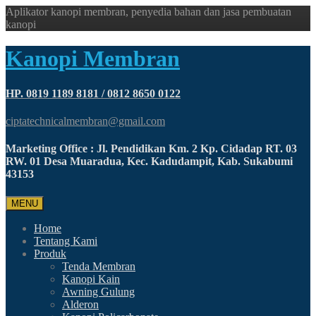
Aplikator kanopi membran, penyedia bahan dan jasa pembuatan
kanopi
Kanopi Membran
HP. 0819 1189 8181 / 0812 8650 0122
ciptatechnicalmembran@gmail.com
Marketing Office : Jl. Pendidikan Km. 2 Kp. Cidadap RT. 03
RW. 01 Desa Muaradua, Kec. Kadudampit, Kab. Sukabumi
43153
MENU
Home
Tentang Kami
Produk
Tenda Membran
Kanopi Kain
Awning Gulung
Alderon