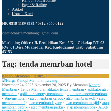
Kanopi Policarbonate
Pagar & Railing
Artikel
Kontak Kami
HP. 0819 1189 8181 / 0812 8650 0122
ciptatechnicalmembran@gmail.com
Marketing Office : Jl. Pendidikan Km. 2 Kp. Cidadap RT. 03
RW. 01 Desa Muaradua, Kec. Kadudampit, Kab. Sukabumi
43153
Tag: tenda memrban hotel
Kanopi Membran
>
Artikel
>
tenda memrban hotel
November 24, 2025
November 20, 2025
By
Membran
Kanopi
Membran
•
Tenda Membran
alikator tenda membran
•
aplikator atap
membran
•
aplikator canopy membrane
•
aplikator kanopimembran
•
atap membran
•
atap membran carpot
•
atap membran golf
•
atap
membran hotel
•
atap membran layang
•
atap membran masjid
•
atap
membran pabrik
•
atap membran parkir
•
atap membran pos
•
ATAP