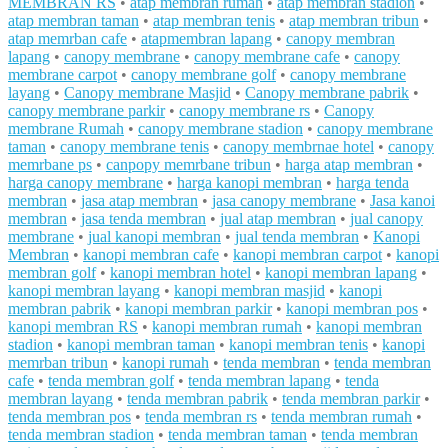
MEMBRAN RS
•
atap membran rumah
•
atap membran stadion
•
atap membran taman
•
atap membran tenis
•
atap membran tribun
•
atap memrban cafe
•
atapmembran lapang
•
canopy membran
lapang
•
canopy membrane
•
canopy membrane cafe
•
canopy
membrane carpot
•
canopy membrane golf
•
canopy membrane
layang
•
Canopy membrane Masjid
•
Canopy membrane pabrik
•
canopy membrane parkir
•
canopy membrane rs
•
Canopy
membrane Rumah
•
canopy membrane stadion
•
canopy membrane
taman
•
canopy membrane tenis
•
canopy membrnae hotel
•
canopy
memrbane ps
•
canpopy memrbane tribun
•
harga atap membran
•
harga canopy membrane
•
harga kanopi membran
•
harga tenda
membran
•
jasa atap membran
•
jasa canopy membrane
•
Jasa kanoi
membran
•
jasa tenda membran
•
jual atap membran
•
jual canopy
membrane
•
jual kanopi membran
•
jual tenda membran
•
Kanopi
Membran
•
kanopi membran cafe
•
kanopi membran carpot
•
kanopi
membran golf
•
kanopi membran hotel
•
kanopi membran lapang
•
kanopi membran layang
•
kanopi membran masjid
•
kanopi
membran pabrik
•
kanopi membran parkir
•
kanopi membran pos
•
kanopi membran RS
•
kanopi membran rumah
•
kanopi membran
stadion
•
kanopi membran taman
•
kanopi membran tenis
•
kanopi
memrban tribun
•
kanopi rumah
•
tenda membran
•
tenda membran
cafe
•
tenda membran golf
•
tenda membran lapang
•
tenda
membran layang
•
tenda membran pabrik
•
tenda membran parkir
•
tenda membran pos
•
tenda membran rs
•
tenda membran rumah
•
tenda membran stadion
•
tenda membran taman
•
tenda membran