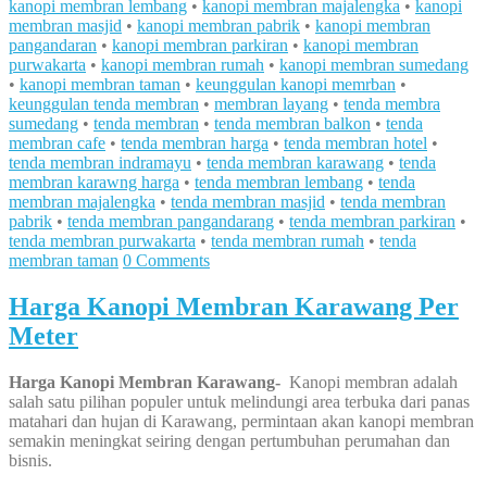
kanopi membran lembang
•
kanopi membran majalengka
•
kanopi
membran masjid
•
kanopi membran pabrik
•
kanopi membran
pangandaran
•
kanopi membran parkiran
•
kanopi membran
purwakarta
•
kanopi membran rumah
•
kanopi membran sumedang
•
kanopi membran taman
•
keunggulan kanopi memrban
•
keunggulan tenda membran
•
membran layang
•
tenda membra
sumedang
•
tenda membran
•
tenda membran balkon
•
tenda
membran cafe
•
tenda membran harga
•
tenda membran hotel
•
tenda membran indramayu
•
tenda membran karawang
•
tenda
membran karawng harga
•
tenda membran lembang
•
tenda
membran majalengka
•
tenda membran masjid
•
tenda membran
pabrik
•
tenda membran pangandarang
•
tenda membran parkiran
•
tenda membran purwakarta
•
tenda membran rumah
•
tenda
membran taman
0 Comments
Harga Kanopi Membran Karawang Per
Meter
Harga Kanopi Membran Karawang-
Kanopi membran adalah
salah satu pilihan populer untuk melindungi area terbuka dari panas
matahari dan hujan di Karawang, permintaan akan kanopi membran
semakin meningkat seiring dengan pertumbuhan perumahan dan
bisnis.