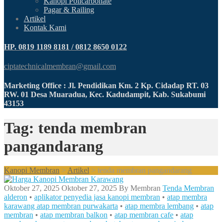
Kanopi Policarbonate
Pagar & Railing
Artikel
Kontak Kami
HP. 0819 1189 8181 / 0812 8650 0122
ciptatechnicalmembran@gmail.com
Marketing Office : Jl. Pendidikan Km. 2 Kp. Cidadap RT. 03
RW. 01 Desa Muaradua, Kec. Kadudampit, Kab. Sukabumi
43153
Tag: tenda membran
pangandarang
Kanopi Membran
>
Artikel
>
tenda membran pangandarang
Oktober 27, 2025
Oktober 27, 2025
By
Membran
Tenda Membran
alderon
•
aplikator penyedia jasa kanopi membran
•
atap membra
karawang atap membran purwakarta
•
atap membra lembang
•
atap
membran
•
atap membran balkon
•
atap membran cafe
•
atap