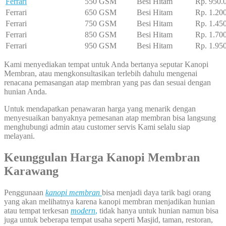
Ferrari
550 GSM
Besi Hitam
Rp. 950.
Ferrari
650 GSM
Besi Hitam
Rp. 1.20
Ferrari
750 GSM
Besi Hitam
Rp. 1.45
Ferrari
850 GSM
Besi Hitam
Rp. 1.70
Ferrari
950 GSM
Besi Hitam
Rp. 1.95
Kami menyediakan tempat untuk Anda bertanya seputar Kanopi
Membran, atau mengkonsultasikan terlebih dahulu mengenai
renacana pemasangan atap membran yang pas dan sesuai dengan
hunian Anda.
Untuk mendapatkan penawaran harga yang menarik dengan
menyesuaikan banyaknya pemesanan atap membran bisa langsung
menghubungi admin atau customer servis Kami selalu siap
melayani.
Keunggulan Harga Kanopi Membran
Karawang
Penggunaan
kanopi membran
bisa menjadi daya tarik bagi orang
yang akan melihatnya karena kanopi membran menjadikan hunian
atau tempat terkesan
modern
,
tidak hanya untuk hunian namun bisa
juga untuk beberapa tempat usaha seperti Masjid, taman, restoran,