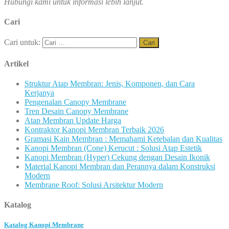
Hubungi kami untuk informasi lebih lanjut.
Cari
Cari untuk:
Artikel
Struktur Atap Membran: Jenis, Komponen, dan Cara
Kerjanya
Pengenalan Canopy Membrane
Tren Desain Canopy Membrane
Atap Membran Update Harga
Kontraktor Kanopi Membran Terbaik 2026
Gramasi Kain Membran : Memahami Ketebalan dan Kualitas
Kanopi Membran (Cone) Kerucut : Solusi Atap Estetik
Kanopi Membran (Hyper) Cekung dengan Desain Ikonik
Material Kanopi Membran dan Perannya dalam Konstruksi
Modern
Membrane Roof: Solusi Arsitektur Modern
Katalog
Katalog Kanopi Membrane