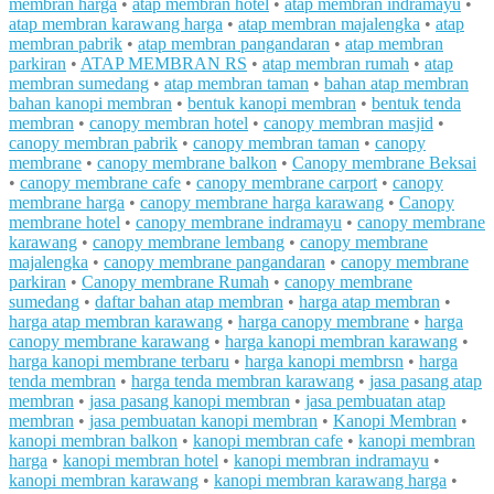
membran harga
•
atap membran hotel
•
atap membran indramayu
•
atap membran karawang harga
•
atap membran majalengka
•
atap
membran pabrik
•
atap membran pangandaran
•
atap membran
parkiran
•
ATAP MEMBRAN RS
•
atap membran rumah
•
atap
membran sumedang
•
atap membran taman
•
bahan atap membran
bahan kanopi membran
•
bentuk kanopi membran
•
bentuk tenda
membran
•
canopy membran hotel
•
canopy membran masjid
•
canopy membran pabrik
•
canopy membran taman
•
canopy
membrane
•
canopy membrane balkon
•
Canopy membrane Beksai
•
canopy membrane cafe
•
canopy membrane carport
•
canopy
membrane harga
•
canopy membrane harga karawang
•
Canopy
membrane hotel
•
canopy membrane indramayu
•
canopy membrane
karawang
•
canopy membrane lembang
•
canopy membrane
majalengka
•
canopy membrane pangandaran
•
canopy membrane
parkiran
•
Canopy membrane Rumah
•
canopy membrane
sumedang
•
daftar bahan atap membran
•
harga atap membran
•
harga atap membran karawang
•
harga canopy membrane
•
harga
canopy membrane karawang
•
harga kanopi membran karawang
•
harga kanopi membrane terbaru
•
harga kanopi membrsn
•
harga
tenda membran
•
harga tenda membran karawang
•
jasa pasang atap
membran
•
jasa pasang kanopi membran
•
jasa pembuatan atap
membran
•
jasa pembuatan kanopi membran
•
Kanopi Membran
•
kanopi membran balkon
•
kanopi membran cafe
•
kanopi membran
harga
•
kanopi membran hotel
•
kanopi membran indramayu
•
kanopi membran karawang
•
kanopi membran karawang harga
•