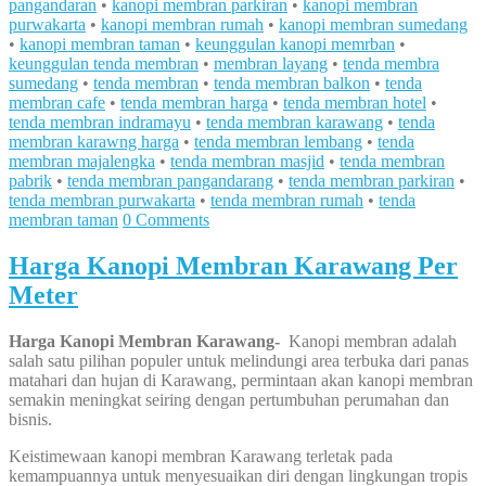
pangandaran
•
kanopi membran parkiran
•
kanopi membran
purwakarta
•
kanopi membran rumah
•
kanopi membran sumedang
•
kanopi membran taman
•
keunggulan kanopi memrban
•
keunggulan tenda membran
•
membran layang
•
tenda membra
sumedang
•
tenda membran
•
tenda membran balkon
•
tenda
membran cafe
•
tenda membran harga
•
tenda membran hotel
•
tenda membran indramayu
•
tenda membran karawang
•
tenda
membran karawng harga
•
tenda membran lembang
•
tenda
membran majalengka
•
tenda membran masjid
•
tenda membran
pabrik
•
tenda membran pangandarang
•
tenda membran parkiran
•
tenda membran purwakarta
•
tenda membran rumah
•
tenda
membran taman
0 Comments
Harga Kanopi Membran Karawang Per
Meter
Harga Kanopi Membran Karawang-
Kanopi membran adalah
salah satu pilihan populer untuk melindungi area terbuka dari panas
matahari dan hujan di Karawang, permintaan akan kanopi membran
semakin meningkat seiring dengan pertumbuhan perumahan dan
bisnis.
Keistimewaan kanopi membran Karawang terletak pada
kemampuannya untuk menyesuaikan diri dengan lingkungan tropis