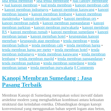
jasa tenda membran
•
jasa tenda membrane
•
jual canopy membrane
•
jual kanopi membran
•
jual tenda membran
•
kanopi membran cafe
•
kanopi membran indramayu
•
kanopi membran karawang
•
kanopi
membran lapang
•
kanopi membran lembang
•
kanopi membran
majalengka
•
kanopi membran masjid
•
kanopi membran ors
•
kanopi membran pabrik
•
kanopi membran pangandaran
•
kanopi
membran parkiran
•
kanopi membran purwakarta
•
kanopi membran
RS
•
kanopi membran rumah
•
kanopi membran sumedang
•
kanopi
membran taman
•
kanopi memrban hotel
•
keunggulan kanopi
memrban
•
keungguln atap membran
•
tenda membran
•
tenda
membran balkon
•
tenda membran cafe
•
tenda membran harga
•
tenda membran harga per meter
•
tenda membran hotel
•
tenda
membran indramayu
•
tenda membran karawang
•
tenda membran
lembang
•
tenda membran masjid
•
tenda membran pangandaran
•
tenda membran parkiran
•
tenda membran sumedang
•
tenda
membran taman
•
tenda memrban purwakarta
0 Comments
Kanopi Membran Sumedang : Jasa
Pasang Terbaik
Membran Kanopi di Sumedang merupakan solusi inovatif dalam
arsitektur modern yang menghadirkan kombinasi antara kekuatan
struktural dan keindahan estetika. Dibandingkan dengan kanopi
konvensional yang menggunakan bahan seperti logam atau beton,