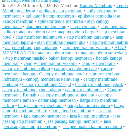
Juli 20, 2024
Juni 30, 2026
By
Membran
Kanopi Membran
•
Tenda
Membran
alderon
•
aplikator atap membran
•
aplikator canopy
membrane
•
aplikator kanopi membran
•
aplikator penyedia jasa
kanopi membran
•
aplikator tenda membran
•
atap canopy
membrane
•
atap membra lembang
•
atap membran
•
atap membran
balkon
•
atap membran cafe
•
atap membran harga
•
atap membran
hotel
•
atap membran indramayu
•
atap membran karawang
•
atap
membran lapang
•
atap membran majalengka
•
atap membran pabrik
•
atap membran pangandarang
•
atap membran purwakarta
•
ATAP
MEMBRAN RS
•
atap membran rumah
•
atap membran sumedang
•
atap memrban masjid
•
bahan kanopi membran
•
bentuk kanopi
membran
•
canopy membran purwakarta
•
canopy membrane
•
canopy membrane balkon
•
canopy membrane cafe
•
canopy
membrane haraga
•
Canopy membrane hotel
•
canopy membrane
indramayu
•
canopy membrane karawang
•
canopy membrane
lembang
•
Canopy membrane Masjid
•
Canopy membrane pabrik
•
canopy membrane pangandaran
•
canopy membrane rs
•
Canopy
membrane Rumah
•
canopy membrane sumedang
•
canopy
membrane taman
•
daftar atap membran
•
harga atap membran
terkini
•
harga canopy membrane
•
harga kanopi membran
•
harga
kanopi membran terbaru
•
harga tenda membran
•
jasa atap
membran
•
jasa canopy membrane
•
jasa kanopi membran
•
jasa
pasang atap membran
•
jasa pasang kanopi membran
•
jasa
pemasangan kanopi membran
•
jasa pembuatan kanopi membran
•