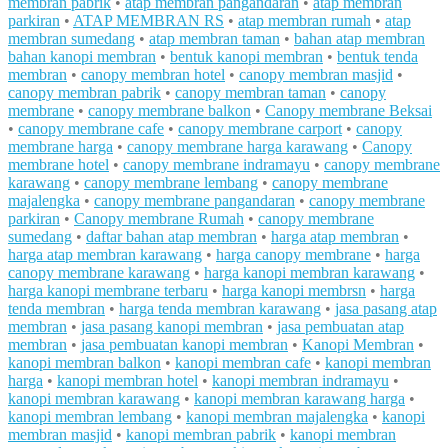
membran pabrik
•
atap membran pangandaran
•
atap membran
parkiran
•
ATAP MEMBRAN RS
•
atap membran rumah
•
atap
membran sumedang
•
atap membran taman
•
bahan atap membran
bahan kanopi membran
•
bentuk kanopi membran
•
bentuk tenda
membran
•
canopy membran hotel
•
canopy membran masjid
•
canopy membran pabrik
•
canopy membran taman
•
canopy
membrane
•
canopy membrane balkon
•
Canopy membrane Beksai
•
canopy membrane cafe
•
canopy membrane carport
•
canopy
membrane harga
•
canopy membrane harga karawang
•
Canopy
membrane hotel
•
canopy membrane indramayu
•
canopy membrane
karawang
•
canopy membrane lembang
•
canopy membrane
majalengka
•
canopy membrane pangandaran
•
canopy membrane
parkiran
•
Canopy membrane Rumah
•
canopy membrane
sumedang
•
daftar bahan atap membran
•
harga atap membran
•
harga atap membran karawang
•
harga canopy membrane
•
harga
canopy membrane karawang
•
harga kanopi membran karawang
•
harga kanopi membrane terbaru
•
harga kanopi membrsn
•
harga
tenda membran
•
harga tenda membran karawang
•
jasa pasang atap
membran
•
jasa pasang kanopi membran
•
jasa pembuatan atap
membran
•
jasa pembuatan kanopi membran
•
Kanopi Membran
•
kanopi membran balkon
•
kanopi membran cafe
•
kanopi membran
harga
•
kanopi membran hotel
•
kanopi membran indramayu
•
kanopi membran karawang
•
kanopi membran karawang harga
•
kanopi membran lembang
•
kanopi membran majalengka
•
kanopi
membran masjid
•
kanopi membran pabrik
•
kanopi membran