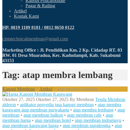
Kanopi Policarbonate
Pagar & Railing
Artikel
Kontak Kami
HP. 0819 1189 8181 / 0812 8650 0122
ciptatechnicalmembran@gmail.com
Marketing Office : Jl. Pendidikan Km. 2 Kp. Cidadap RT. 03
RW. 01 Desa Muaradua, Kec. Kadudampit, Kab. Sukabumi
43153
Tag: atap membra lembang
Kanopi Membran
>
Artikel
>
atap membra lembang
Oktober 27, 2025
Oktober 27, 2025
By
Membran
Tenda Membran
alderon
•
aplikator penyedia jasa kanopi membran
•
atap membra
karawang atap membran purwakarta
•
atap membra lembang
•
atap
membran
•
atap membran balkon
•
atap membran cafe
•
atap
membran harga
•
atap membran hotel
•
atap membran indramayu
•
atap membran karawang harga
•
atap membran majalengka
•
atap