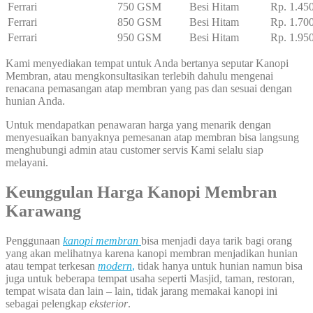
Ferrari
750 GSM
Besi Hitam
Rp. 1.45
Ferrari
850 GSM
Besi Hitam
Rp. 1.70
Ferrari
950 GSM
Besi Hitam
Rp. 1.95
Kami menyediakan tempat untuk Anda bertanya seputar Kanopi
Membran, atau mengkonsultasikan terlebih dahulu mengenai
renacana pemasangan atap membran yang pas dan sesuai dengan
hunian Anda.
Untuk mendapatkan penawaran harga yang menarik dengan
menyesuaikan banyaknya pemesanan atap membran bisa langsung
menghubungi admin atau customer servis Kami selalu siap
melayani.
Keunggulan Harga Kanopi Membran
Karawang
Penggunaan
kanopi membran
bisa menjadi daya tarik bagi orang
yang akan melihatnya karena kanopi membran menjadikan hunian
atau tempat terkesan
modern
,
tidak hanya untuk hunian namun bisa
juga untuk beberapa tempat usaha seperti Masjid, taman, restoran,
tempat wisata dan lain – lain, tidak jarang memakai kanopi ini
sebagai pelengkap
eksterior
.