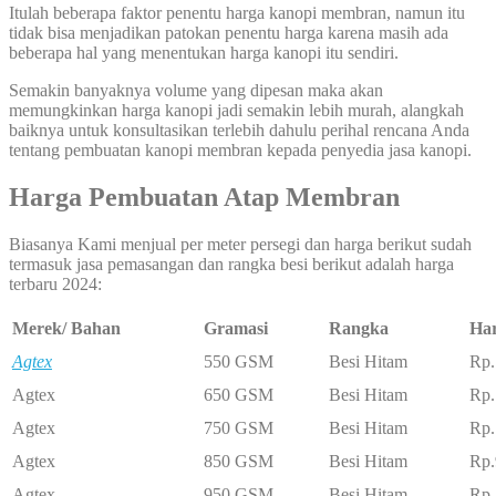
Itulah beberapa faktor penentu harga kanopi membran, namun itu
tidak bisa menjadikan patokan penentu harga karena masih ada
beberapa hal yang menentukan harga kanopi itu sendiri.
Semakin banyaknya volume yang dipesan maka akan
memungkinkan harga kanopi jadi semakin lebih murah, alangkah
baiknya untuk konsultasikan terlebih dahulu perihal rencana Anda
tentang pembuatan kanopi membran kepada penyedia jasa kanopi.
Harga Pembuatan Atap Membran
Biasanya Kami menjual per meter persegi dan harga berikut sudah
termasuk jasa pemasangan dan rangka besi berikut adalah harga
terbaru 2024:
Merek/ Bahan
Gramasi
Rangka
Ha
Agtex
550 GSM
Besi Hitam
Rp.
Agtex
650 GSM
Besi Hitam
Rp.
Agtex
750 GSM
Besi Hitam
Rp.
Agtex
850 GSM
Besi Hitam
Rp.
Agtex
950 GSM
Besi Hitam
Rp.