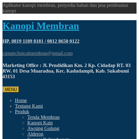
Aplikator kanopi membran, penyedia bahan dan jasa pembuatan
kanopi
Kanopi Membran
HP. 0819 1189 8181 / 0812 8650 0122
ciptatechnicalmembran@gmail.com
Marketing Office : Jl. Pendidikan Km. 2 Kp. Cidadap RT. 03
RW. 01 Desa Muaradua, Kec. Kadudampit, Kab. Sukabumi
43153
MENU
Home
Tentang Kami
Produk
Tenda Membran
Kanopi Kain
Awning Gulung
Alderon