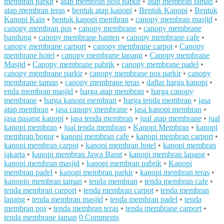
membran parkit
•
atap membran post parkir
•
atap membran taman
•
atap membran teras
•
bentuk atap kanopi
•
Bentuk Kanopi
•
Bentuk
Kanopi Kain
•
bentuk kanopi membran
•
canopy membran masjid
•
canopy membran pos
•
canopy membrane
•
canopy membrane
bandung
•
canopy membrane banten
•
canopy membrane cafe
•
canopy membrane carport
•
canopy membrane carpot
•
Canopy
membrane hotel
•
canopy membrane lapang
•
Canopy membrane
Masjid
•
Canopy membrane pabrik
•
canopy membrane padel
•
canopy membrane parkir
•
canopy membrane pos parkir
•
canopy
membrane taman
•
canopy membrane teras
•
daftar harga kanopi
•
enda membran masjid
•
harga atap membran
•
harga canopy
membrane
•
harga kanopi membran
•
harga tenda membran
•
jasa
atap membran
•
jasa canopy membrane
•
jasa kanopi membran
•
jasa pasang kanopi
•
jasa tenda membran
•
jual atap membrane
•
jual
kanopi membran
•
jual tenda membran
•
Kanopi Membran
•
kanopi
membran bogor
•
kanopi membran cafe
•
kanopi membran carport
•
kanopi membran carpot
•
kanopi membran hotel
•
kanopi membran
jakarta
•
kanopi membran Jawa Barat
•
kanopi membran lapang
•
kanopi membran masjid
•
kanopi membran pabrik
•
Kanopi
membran padel
•
kanopi membran parkir
•
kanopi membran teras
•
kanopio membran taman
•
tenda membran
•
tenda membran cafe
•
tenda membran carport
•
tenda membran carpot
•
tenda membran
lapang
•
tenda membran masjid
•
tenda membran padel
•
tenda
membran pos
•
tenda membran teras
•
tenda membrane carport
•
tenda membrane taman
0 Comments