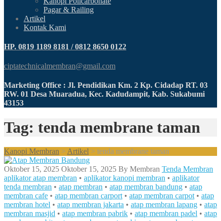
Kanopi Policarbonate
Pagar & Railing
Artikel
Kontak Kami
HP. 0819 1189 8181 / 0812 8650 0122
ciptatechnicalmembran@gmail.com
Marketing Office : Jl. Pendidikan Km. 2 Kp. Cidadap RT. 03
RW. 01 Desa Muaradua, Kec. Kadudampit, Kab. Sukabumi
43153
Tag: tenda membrane taman
Kanopi Membran
>
Artikel
>
tenda membrane taman
Oktober 15, 2025
Oktober 15, 2025
By
Membran
Tenda Membran
aplikator atap membran
•
aplikator kanopi membran
•
aplikator
tenda membran
•
atap membran
•
atap membran bandung
•
atap
membran cafe
•
atap membran carport
•
atap membran carpot
•
atap
membran hotel
•
atap membran jakarta
•
atap membran lapang
•
atap
membran masjid
•
atap membran pabrik
•
atap membran padel
•
atap