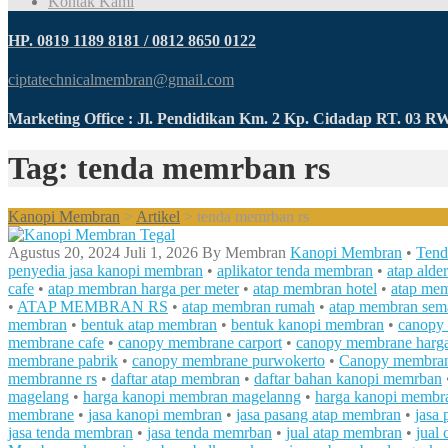
Kontak Kami
HP. 0819 1189 8181 / 0812 8650 0122
ciptatechnicalmembran@gmail.com
Marketing Office : Jl. Pendidikan Km. 2 Kp. Cidadap RT. 03 
Tag: tenda memrban rs
Kanopi Membran
>
Artikel
>
tenda memrban rs
Agustus 20, 2024
Juli 1, 2026
By
Membran
Kanopi Membran
•
Tend
penyedia jasa kanopi membran
•
aplikator tenda membran
•
atap alde
cafe
•
atap membran harga per meter
•
atap membran hotel
•
atap mem
•
ATAP MEMBRAN RS
•
atap membran rumah
•
atap membran sem
membran
•
bentuk atap membran
•
bentuk kanopi membran
•
canopy
membrane cafe
•
canopy membrane carport
•
canopy membrane harga
membrane pabrik
•
canopy membrane purwokerto
•
Canopy membra
membranne rs
•
daftar atap membran
•
daftar bahan kanopi memrban
magelang
•
harga kanopi membran magelanng
•
harga kanopi membr
membrane
•
jasa kanopi membran
•
jasa pasang atap membran
•
jasa
jasa tenda membran
•
jasa tenda memrban
•
jual atap membran
•
jual