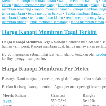
Membran
•
kanopi membran balkon
•
kanopi membran bandung
•
ka
klaten
•
kanopi membran magelang
•
kanopi membran magrelang
•
k
membran semarang
•
kanopi membran taman
•
kanopi membran tang
tenda membran
•
tenda membran balkon
•
Tenda membran Bandung
membran jakarta
•
tenda membran klaten
•
tenda membran magelang
membran rumah
•
tenda membran semarang
•
tenda membran taman
Harga Kanopi Membran Tegal Terkini
Harga Kanopi Membran Tegal-
Kanopi membran
menjadi salah sa
hunian yang pesat. Kanopi membran tidak hanya menawarkan perlind
Harga
merupakan sebuah nilai jual yang telah di tentukan oleh
produ
kecilnya penggunaan jasa itu
.
Harga Kanopi Membran Per Meter
Biasanya Kami menjual per meter persegi dan harga berikut sudah ter
Berikut list harga kanopi membran Agtex per meter persegi beserta 
Merek/ Bahan
Gramasi
Rangka
Agtex
550 GSM
Besi Hitam
Agtex
650 GSM
Besi Hitam