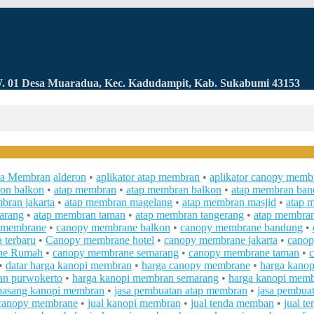
RW. 01 Desa Muaradua, Kec. Kadudampit, Kab. Sukabumi 43153
a Membran
alderon
•
aplikator atap membran
•
aplikator canopy memb
ron balkon
•
atap membran
•
atap membran balkon
•
atap membran ba
bran jakarta
•
atap membran magelang
•
atap membran masjid
•
atap 
arang
•
atap membran taman
•
atap membran tangerang
•
atap membran
 membrane
•
canopy membrane balkon
•
canopy membrane bandung
•
 terbaru
•
Canopy membrane hotel
•
canopy membrane jakarta
•
canop
ne Rumah
•
canopy membrane semarang
•
canopy membrane taman
•
•
datar harga kanopi membran
•
harga canopy membrane
•
harga kano
an purwokerto
•
harga kanopi membran semarang
•
harga kanopi memb
 pasang kanopi membran
•
jasa pembuatan atap membran
•
jasa pembua
 canopy membrane
•
jual kanopi membran
•
jual tenda memban
•
jual t