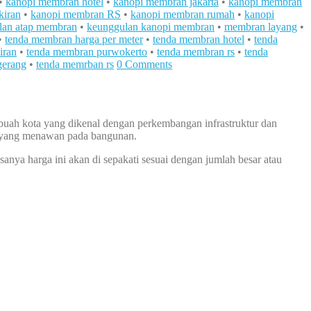
•
kanopi membran hotel
•
kanopi membran jakarta
•
kanopi membran
kiran
•
kanopi membran RS
•
kanopi membran rumah
•
kanopi
lan atap membran
•
keunggulan kanopi membran
•
membran layang
•
•
tenda membran harga per meter
•
tenda membran hotel
•
tenda
iran
•
tenda membran purwokerto
•
tenda membran rs
•
tenda
gerang
•
tenda memrban rs
0 Comments
sebuah kota yang dikenal dengan perkembangan infrastruktur dan
ka yang menawan pada bangunan.
asanya harga ini akan di sepakati sesuai dengan jumlah besar atau