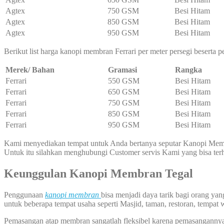
Agtex
750 GSM
Besi Hitam
Agtex
850 GSM
Besi Hitam
Agtex
950 GSM
Besi Hitam
Berikut list harga kanopi membran Ferrari per meter persegi beserta
Merek/ Bahan
Gramasi
Rangka
Ferrari
550 GSM
Besi Hitam
Ferrari
650 GSM
Besi Hitam
Ferrari
750 GSM
Besi Hitam
Ferrari
850 GSM
Besi Hitam
Ferrari
950 GSM
Besi Hitam
Kami menyediakan tempat untuk Anda bertanya seputar Kanopi Membr
Untuk itu silahkan menghubungi Customer servis Kami yang bisa t
Keunggulan Kanopi Membran Tegal
Penggunaan
kanopi membran
bisa menjadi daya tarik bagi orang y
untuk beberapa tempat usaha seperti Masjid, taman, restoran, tempat w
Pemasangan atap membran sangatlah fleksibel karena pemasangannya b