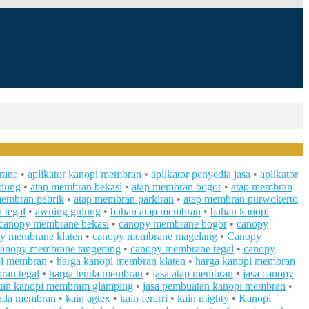
rane
•
aplikator kanopi membran
•
aplikator penyedia jasa
•
aplikator
ndung
•
atap membran bekasi
•
atap membran bogor
•
atap membran
membran pabrik
•
atap membran parkiran
•
atap membran purwokerto
 tegal
•
awning gulung
•
bahan atap membran
•
bahan kanopi
canopy membrane bekasi
•
canopy membrane bogor
•
canopy
y membrane klaten
•
canopy membrane magelang
•
Canopy
canopy membrane tangerang
•
canopy membrane tegal
•
canopy
pi membran
•
harga kanopi membran klaten
•
harga kanopi membran
ran tegal
•
harga tenda membran
•
jasa atap membran
•
jasa canopy
tan kanopi membram glamping
•
jasa pembuatan kanopi membran
•
enda membran
•
kain agtex
•
kain ferarri
•
kain mighty
•
Kanopi