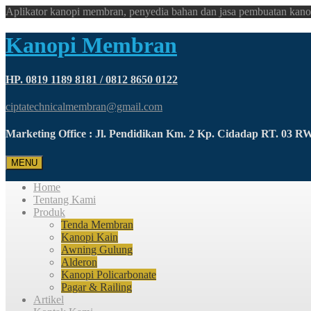
Aplikator kanopi membran, penyedia bahan dan jasa pembuatan kano
Kanopi Membran
HP. 0819 1189 8181 / 0812 8650 0122
ciptatechnicalmembran@gmail.com
Marketing Office : Jl. Pendidikan Km. 2 Kp. Cidadap RT. 03 
MENU
Home
Tentang Kami
Produk
Tenda Membran
Kanopi Kain
Awning Gulung
Alderon
Kanopi Policarbonate
Pagar & Railing
Artikel