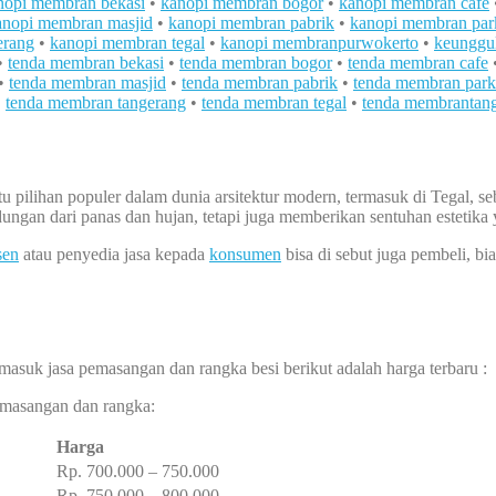
nopi membran bekasi
•
kanopi membran bogor
•
kanopi membran cafe
anopi membran masjid
•
kanopi membran pabrik
•
kanopi membran par
erang
•
kanopi membran tegal
•
kanopi membranpurwokerto
•
keunggu
•
tenda membran bekasi
•
tenda membran bogor
•
tenda membran cafe
•
tenda membran masjid
•
tenda membran pabrik
•
tenda membran park
•
tenda membran tangerang
•
tenda membran tegal
•
tenda membrantan
tu pilihan populer dalam dunia arsitektur modern, termasuk di Tegal, 
ungan dari panas dan hujan, tetapi juga memberikan sentuhan esteti
sen
atau penyedia jasa kepada
konsumen
bisa di sebut juga pembeli, bi
masuk jasa pemasangan dan rangka besi berikut adalah harga terbaru :
pemasangan dan rangka:
Harga
Rp. 700.000 – 750.000
Rp. 750.000 – 800.000