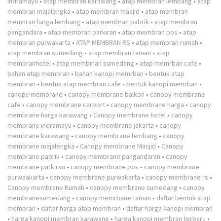
indramayu
•
atap membran karawang
•
atap membran lembang
•
atap
membran majalengka
•
atap membran masjid
•
atap membran
memnran harga lembang
•
atap membran pabrik
•
atap membran
pangandara
•
atap membran parkiran
•
atap membran pos
•
atap
membran purwakarta
•
ATAP MEMBRAN RS
•
atap membran rumah
•
atap membran sumedang
•
atap membran taman
•
atap
membranhotel
•
atap membrran sumedang
•
atap memrban cafe
•
bahan atap membran
•
bahan kanopi memrban
•
bentuk atap
membran
•
bentuk atap membran cafe
•
bentuk kanopi memrban
•
canopy membrane
•
canopy membrane balkon
•
canopy membrane
cafe
•
canopy membrane carport
•
canopy membrane harga
•
canopy
membrane harga karawang
•
Canopy membrane hotel
•
canopy
membrane indramayu
•
canopy membrane jakarta
•
canopy
membrane karawang
•
canopy membrane lembang
•
canopy
membrane majalengka
•
Canopy membrane Masjid
•
Canopy
membrane pabrik
•
canopy membrane pangandaran
•
canopy
membrane parkiran
•
canopy membrane pos
•
canopy membrane
purwaakarta
•
canopy membrane purwakarta
•
canopy membrane rs
•
Canopy membrane Rumah
•
canopy membrane sumedang
•
canopy
membranesumedang
•
canopy memrbane taman
•
daftar bentuk atap
membran
•
daftar harga atap membran
•
daftar harga kanopi membran
•
harga kanopi membran karawang
•
harga kanopi membran terbaru
•