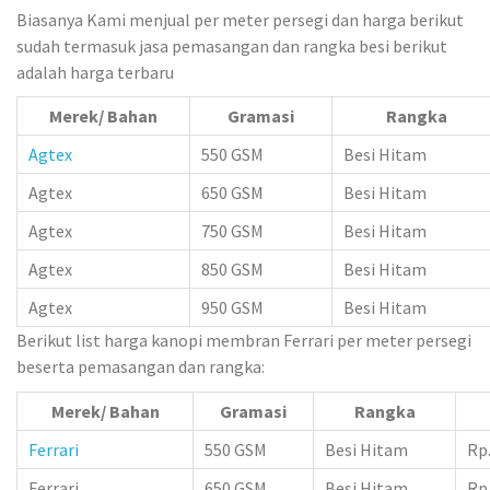
Biasanya Kami menjual per meter persegi dan harga berikut
sudah termasuk jasa pemasangan dan rangka besi berikut
adalah harga terbaru
Merek/ Bahan
Gramasi
Rangka
Agtex
550 GSM
Besi Hitam
Agtex
650 GSM
Besi Hitam
Agtex
750 GSM
Besi Hitam
Agtex
850 GSM
Besi Hitam
Agtex
950 GSM
Besi Hitam
Berikut list harga kanopi membran Ferrari per meter persegi
beserta pemasangan dan rangka:
Merek/ Bahan
Gramasi
Rangka
Ferrari
550 GSM
Besi Hitam
Rp.
Ferrari
650 GSM
Besi Hitam
Rp.