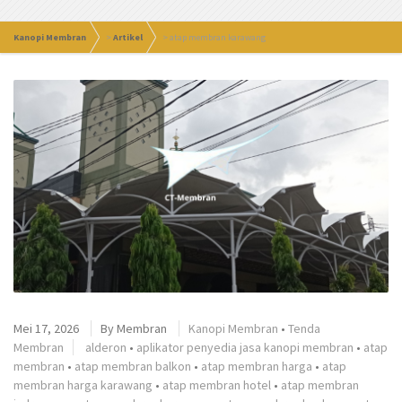
Kanopi Membran
>
Artikel
>
atap membran karawang
Mei 17, 2026
By
Membran
Kanopi Membran
•
Tenda
Membran
alderon
•
aplikator penyedia jasa kanopi membran
•
atap
membran
•
atap membran balkon
•
atap membran harga
•
atap
membran harga karawang
•
atap membran hotel
•
atap membran